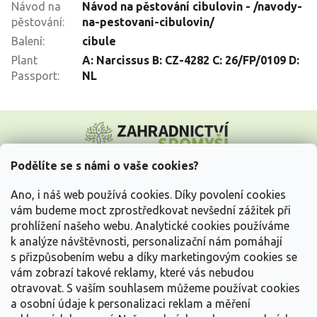
Návod na
Návod na pěstování cibulovin - /navody-
pěstování
:
na-pestovani-cibulovin/
Balení
:
cibule
Plant
A: Narcissus B: CZ-4282 C: 26/FP/0109 D:
Passport
:
NL
Z
á
p
a
Podělíte se s námi o vaše cookies?
t
Vše o nákupu
í
Ano, i náš web používá cookies. Díky povolení cookies
vám budeme moct zprostředkovat nevšední zážitek při
prohlížení našeho webu. Analytické cookies používáme
Informace pro Vás
k analýze návštěvnosti, personalizační nám pomáhají
s přizpůsobením webu a díky marketingovým cookies se
Kontakujte nás
vám zobrazí takové reklamy, které vás nebudou
otravovat.
S vaším souhlasem můžeme používat cookies
a osobní údaje k personalizaci reklam a měření