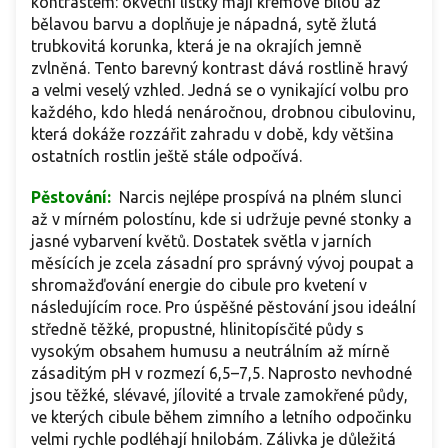
kontrastem: okvětní lístky mají krémově bílou až
bělavou barvu a doplňuje je nápadná, sytě žlutá
trubkovitá korunka, která je na okrajích jemně
zvlněná. Tento barevný kontrast dává rostlině hravý
a velmi veselý vzhled. Jedná se o vynikající volbu pro
každého, kdo hledá nenáročnou, drobnou cibulovinu,
která dokáže rozzářit zahradu v době, kdy většina
ostatních rostlin ještě stále odpočívá.
Pěstování:
Narcis nejlépe prospívá na plném slunci
až v mírném polostínu, kde si udržuje pevné stonky a
jasné vybarvení květů. Dostatek světla v jarních
měsících je zcela zásadní pro správný vývoj poupat a
shromažďování energie do cibule pro kvetení v
následujícím roce. Pro úspěšné pěstování jsou ideální
středně těžké, propustné, hlinitopísčité půdy s
vysokým obsahem humusu a neutrálním až mírně
zásaditým pH v rozmezí 6,5–7,5. Naprosto nevhodné
jsou těžké, slévavé, jílovité a trvale zamokřené půdy,
ve kterých cibule během zimního a letního odpočinku
velmi rychle podléhají hnilobám. Zálivka je důležitá