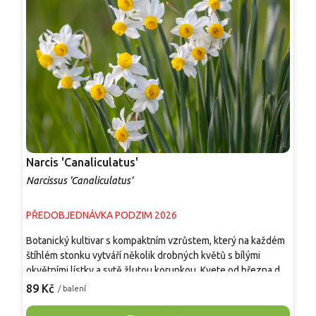
Narcis 'Canaliculatus'
N
Narcissus 'Canaliculatus'
N
PŘEDOBJEDNÁVKA PODZIM 2026
P
Botanický kultivar s kompaktním vzrůstem, který na každém
T
štíhlém stonku vytváří několik drobných květů s bílými
v
okvětními lístky a sytě žlutou korunkou. Kvete od března do
K
dubna a díky svému přirozenému vzhledu se výborně hodí
i
89 Kč
1
/ balení
do skalek, štěrkových záhonů, pod listnaté stromy i do
V
nádob na terasy a balkony. Cibule se postupně rozrůstají do
o