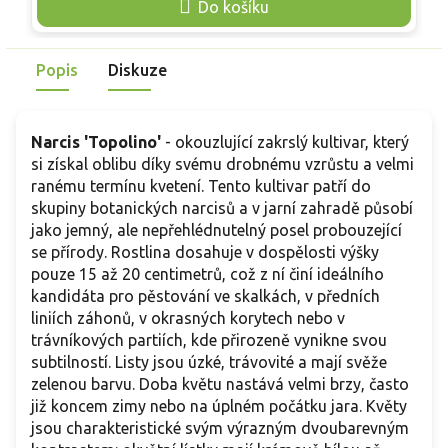
Do košíku
hustších trsů a každým rokem nabízejí bohatší kvetení.
c
Kultivar je plně mrazuvzdorný, nenáročný na pěstování a
j
dobře se kombinuje s krokusy, modřenci, ladoňkami i dalšími
k
Popis
Diskuze
botanickými cibulovinami. Jemně vonné květy přitahují první
a
opylující hmyz a přinášejí do zahrady svěží jarní kouzlo.
h
k
Narcis 'Topolino'
-
okouzlující zakrslý kultivar, který
si získal oblibu díky svému drobnému vzrůstu a velmi
ranému termínu kvetení. Tento kultivar patří do
skupiny botanických narcisů a v jarní zahradě působí
jako jemný, ale nepřehlédnutelný posel probouzející
se přírody. Rostlina dosahuje v dospělosti výšky
pouze 15 až 20 centimetrů, což z ní činí ideálního
kandidáta pro pěstování ve skalkách, v předních
liniích záhonů, v okrasných korytech nebo v
trávníkových partiích, kde přirozeně vynikne svou
subtilností. Listy jsou úzké, trávovité a mají svěže
zelenou barvu. Doba květu nastává velmi brzy, často
již koncem zimy nebo na úplném počátku jara. Květy
jsou charakteristické svým výrazným dvoubarevným