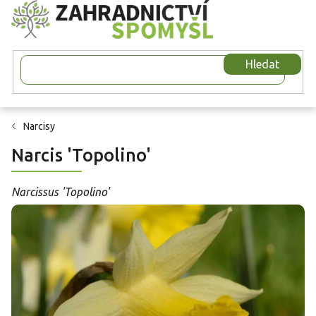
Přejít
na
obsah
Hledat
Narcisy
Narcis 'Topolino'
Narcissus 'Topolino'