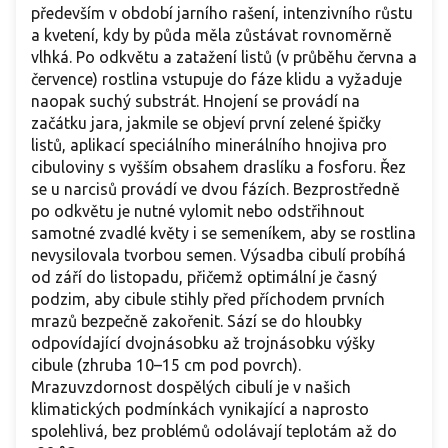
především v období jarního rašení, intenzivního růstu
a kvetení, kdy by půda měla zůstávat rovnoměrně
vlhká. Po odkvětu a zatažení listů (v průběhu června a
července) rostlina vstupuje do fáze klidu a vyžaduje
naopak suchý substrát. Hnojení se provádí na
začátku jara, jakmile se objeví první zelené špičky
listů, aplikací speciálního minerálního hnojiva pro
cibuloviny s vyšším obsahem draslíku a fosforu. Řez
se u narcisů provádí ve dvou fázích. Bezprostředně
po odkvětu je nutné vylomit nebo odstřihnout
samotné zvadlé květy i se semeníkem, aby se rostlina
nevysilovala tvorbou semen. Výsadba cibulí probíhá
od září do listopadu, přičemž optimální je časný
podzim, aby cibule stihly před příchodem prvních
mrazů bezpečně zakořenit. Sází se do hloubky
odpovídající dvojnásobku až trojnásobku výšky
cibule (zhruba 10–15 cm pod povrch).
Mrazuvzdornost dospělých cibulí je v našich
klimatických podmínkách vynikající a naprosto
spolehlivá, bez problémů odolávají teplotám až do