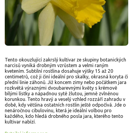
Tento okouzlující zakrslý kultivar ze skupiny botanických
narcisů vyniká drobným vzrůstem a velmi raným
kvetením. Subtilní rostlina dosahuje výšky 15 až 20
centimetrů, což ji činí ideální pro skalky, okrasná koryta či
přední linie záhonů. Již koncem zimy nebo počátkem jara
rozkvétá výraznými dvoubarevnými květy s krémově
bílými lístky a nápadnou sytě žlutou, jemně zvlněnou
korunkou. Tento hravý a veselý vzhled rozzáří zahradu v
době, kdy většina ostatních rostlin ještě odpočívá. Jde o
nenáročnou cibulovinu, která je ideální volbou pro
každého, kdo hledá drobného posla jara, kterého tento
kultivar nabízí.