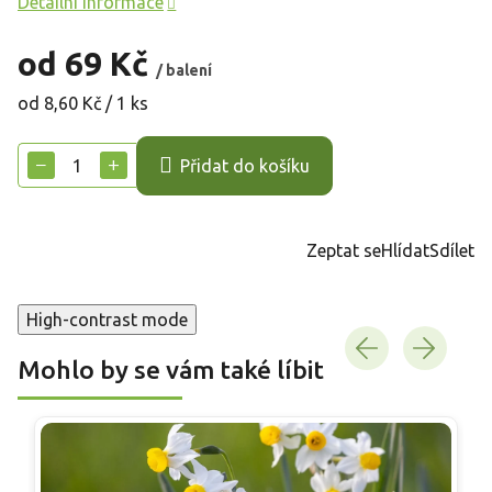
Detailní informace
od
69 Kč
/ balení
Měrná
od 8,60 Kč / 1 ks
cena:
−
+
Přidat do košíku
Zeptat se
Hlídat
Sdílet
High-contrast mode
Mohlo by se vám také líbit