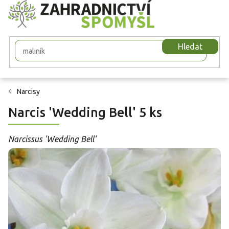
Přejít
na
obsah
Hledat
Narcisy
Narcis 'Wedding Bell' 5 ks
Narcissus 'Wedding Bell'