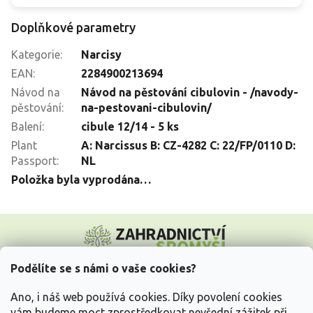
Doplňkové parametry
Kategorie
:
Narcisy
EAN
:
2284900213694
Návod na
Návod na pěstování cibulovin - /navody-
pěstování
:
na-pestovani-cibulovin/
Balení
:
cibule 12/14 - 5 ks
Plant
A: Narcissus B: CZ-4282 C: 22/FP/0110 D:
Passport
:
NL
Položka byla vyprodána…
Z
á
p
a
Podělíte se s námi o vaše cookies?
t
Vše o nákupu
í
Ano, i náš web používá cookies. Díky povolení cookies
vám budeme moct zprostředkovat nevšední zážitek při