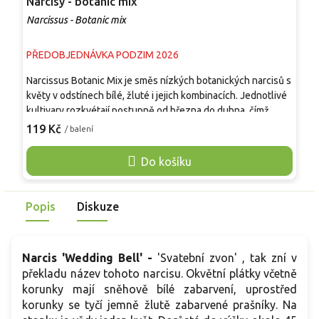
Narcisy - botanic mix
N
Narcissus - Botanic mix
N
PŘEDOBJEDNÁVKA PODZIM 2026
P
Narcissus Botanic Mix je směs nízkých botanických narcisů s
A
květy v odstínech bílé, žluté i jejich kombinacích. Jednotlivé
j
kultivary rozkvétají postupně od března do dubna, čímž
e
prodlužují období jarního kvetení. Díky kompaktnímu vzrůstu
p
119 Kč
1
/ balení
jsou ideální do skalek, lemů záhonů, pod listnaté stromy i do
n
nádob. Cibule se na vhodném stanovišti postupně rozrůstají,
o
Do košíku
vytvářejí přirozené porosty a každoročně spolehlivě
m
vykvétají. Směs je plně mrazuvzdorná, nenáročná na
k
pěstování a většina kultivarů příjemně voní.
t
Popis
Diskuze
s
e
Narcis 'Wedding Bell' -
'Svatební zvon' , tak zní v
překladu název tohoto narcisu. Okvětní plátky včetně
korunky mají sněhově bílé zabarvení, uprostřed
korunky se tyčí jemně žlutě zabarvené prašníky. Na