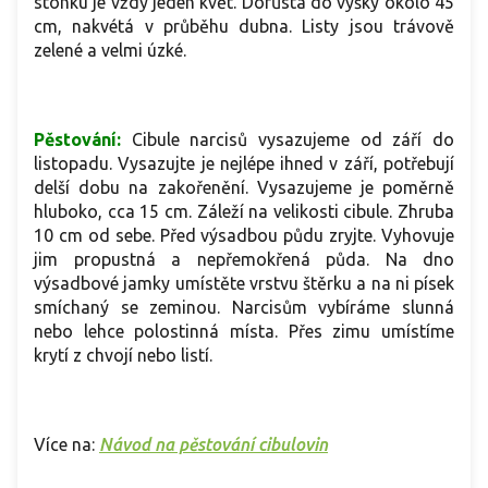
stonku je vždy jeden květ. Dorůstá do výšky okolo 45
cm, nakvétá v průběhu dubna. Listy jsou trávově
zelené a velmi úzké.
Pěstování:
Cibule narcisů vysazujeme od září do
listopadu. Vysazujte je nejlépe ihned v září, potřebují
delší dobu na zakořenění. Vysazujeme je poměrně
hluboko, cca 15 cm. Záleží na velikosti cibule. Zhruba
10 cm od sebe. Před výsadbou půdu zryjte. Vyhovuje
jim propustná a nepřemokřená půda. Na dno
výsadbové jamky umístěte vrstvu štěrku a na ni písek
smíchaný se zeminou. Narcisům vybíráme slunná
nebo lehce polostinná místa. Přes zimu umístíme
krytí z chvojí nebo listí.
Více na:
Návod na pěstování cibulovin