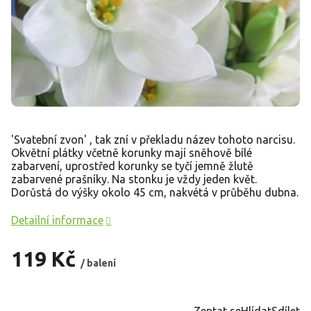
'Svatební z
von' , tak zní v překladu název tohoto narcisu.
Okvětní plátky včetně korunky mají sněhově bílé
zabarvení, uprostřed korunky se tyčí jemně žlutě
zabarvené prašníky. Na stonku je vždy jeden květ.
Dorůstá do výšky okolo 45 cm, nakvétá v průběhu dubna.
Detailní informace
119 Kč
/ balení
Měrná
cena:
Zeptat se
Hlídat
Sdílet