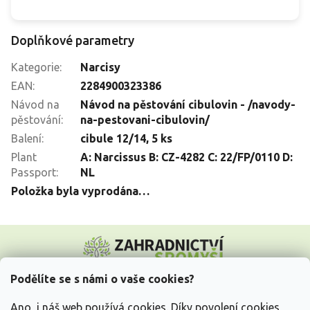
Doplňkové parametry
Kategorie
:
Narcisy
EAN
:
2284900323386
Návod na
Návod na pěstování cibulovin - /navody-
pěstování
:
na-pestovani-cibulovin/
Balení
:
cibule 12/14, 5 ks
Plant
A: Narcissus B: CZ-4282 C: 22/FP/0110 D:
Passport
:
NL
Položka byla vyprodána…
Z
á
p
a
Podělíte se s námi o vaše cookies?
t
Vše o nákupu
í
Ano, i náš web používá cookies. Díky povolení cookies