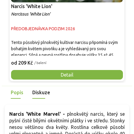
Narcis 'White Lion'
N
Narcissus 'White Lion'
N
PŘEDOBJEDNÁVKA PODZIM 2026
P
N
Tento působivý plnokvětý kultivar narcisu připomíná svým
k
bohatým květem pivoňku a je vyhledávaný pro svou
k
eleganci. Silná a pevná rostlina dosahuje výšky 35 až 45
p
1
centimetrů. V polovině jara rozkvétá květy s krémově bílými
od 209 Kč
/ balení
j
vnějšími lístky a plnou středovou korunkou v odstínech žluté
n
až oranžové, což vytváří kontrastní luxusní efekt. Květy navíc
Detail
v
příjemně voní. Díky své robustnosti je ideální pro výsadbu do
v
větších skupin, kde vytváří nepřehlédnutelný barevný efekt,
p
Popis
Diskuze
nebo jako výrazný solitérní prvek v záhonu. Představuje
dominantní volbu pro jarní výsadby, kterou tento kultivar
nabízí.
Narcis 'White Marvel' -
plnokvětý narcis, který se
pyšní čistě bílými okvětními plátky i ve středu. Stonky
nesou většinou dva květy. Rostlina celkově působí
velmi elegantně a jemně. Dorůstá do výšky okolo 40