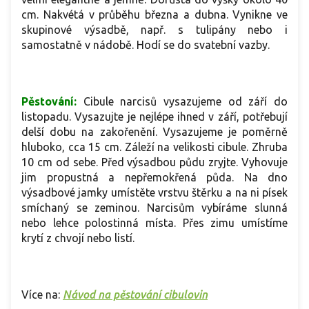
cm. Nakvétá v průběhu března a dubna. Vynikne ve
skupinové výsadbě, např. s tulipány nebo i
samostatně v nádobě. Hodí se do svatební vazby.
Pěstování:
Cibule narcisů vysazujeme od září do
listopadu. Vysazujte je nejlépe ihned v září, potřebují
delší dobu na zakořenění. Vysazujeme je poměrně
hluboko, cca 15 cm. Záleží na velikosti cibule. Zhruba
10 cm od sebe. Před výsadbou půdu zryjte. Vyhovuje
jim propustná a nepřemokřená půda. Na dno
výsadbové jamky umístěte vrstvu štěrku a na ni písek
smíchaný se zeminou. Narcisům vybíráme slunná
nebo lehce polostinná místa. Přes zimu umístíme
krytí z chvojí nebo listí.
Více na:
Návod na pěstování cibulovin