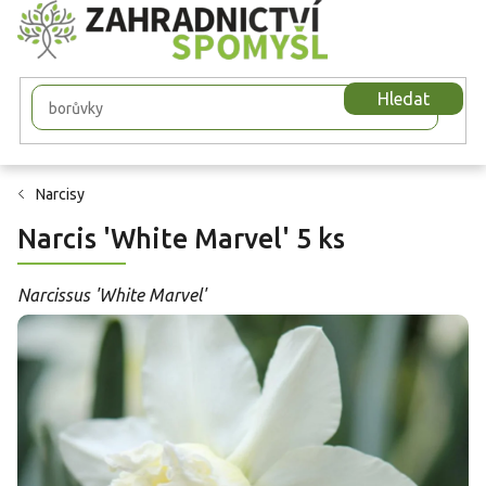
Přejít
na
obsah
Hledat
Narcisy
Narcis 'White Marvel' 5 ks
Narcissus 'White Marvel'