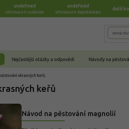
undefined
undefined
další k
informace k rostlinám
informace k objednávkám
Nejčastější otázky a odpovědi
Návody na pěstován
pěstování okrasných keřů
krasných keřů
Návod na pěstování magnolií