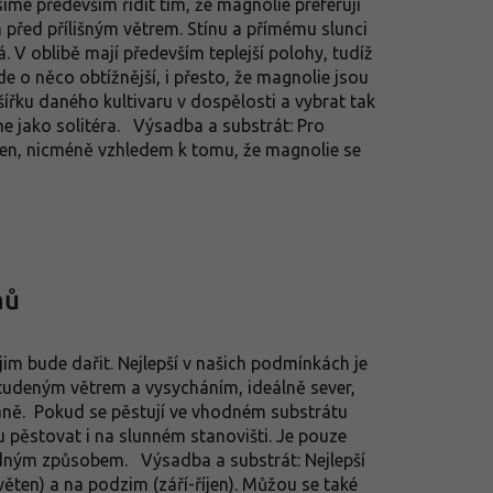
íme především řídit tím, že magnolie preferují
 před přílišným větrem. Stínu a přímému slunci
á. V oblibě mají především teplejší polohy, tudíž
 o něco obtížnější, i přesto, že magnolie jsou
řku daného kultivaru v dospělosti a vybrat tak
e jako solitéra. Výsadba a substrát: Pro
ben, nicméně vzhledem k tomu, že magnolie se
nů
 jim bude dařit. Nejlepší v našich podmínkách je
studeným větrem a vysycháním, ideálně sever,
aně. Pokud se pěstují ve vhodném substrátu
 pěstovat i na slunném stanovišti. Je pouze
odným způsobem. Výsadba a substrát: Nejlepší
ěten) a na podzim (září-říjen). Můžou se také