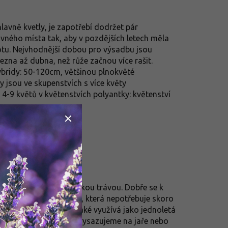
lavně kvetly, je zapotřebí dodržet pár
ávného místa tak, aby v pozdějších letech měla
votu. Nejvhodnější dobou pro výsadbu jsou
zna až dubna, než růže začnou více rašit.
hybridy: 50-120cm, většinou plnokvěté
 jsou ve skupenstvích s více květy
4-9 květů v květenstvích polyantky: květenství
jehličnany, ale i vysokou trávou. Dobře se k
ku nenáročnou rostlinu, která nepotřebuje skoro
 Velmi často se však také využívá jako jednoletá
adba a substrát: Vřes vysazujeme na jaře nebo