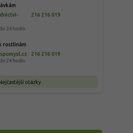
návkám
nictvi-
216 216 019
do 24 hodin
k rostlinám
-spomysl.cz
216 216 019
do 24 hodin
Nejčastější otázky