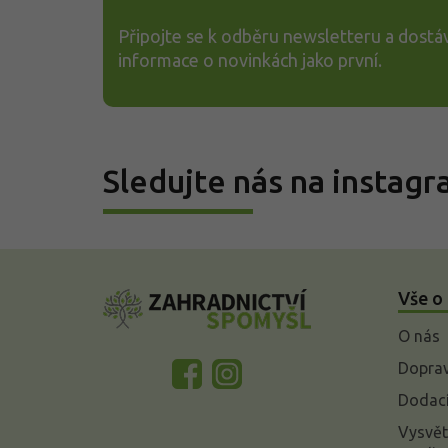
Připojte se k odběru newsletteru a dostáv
informace o novinkách jako první.
Sledujte nás na instag
Z
á
Vše o
p
a
O nás
t
í
Doprav
Dodací
Vysvět