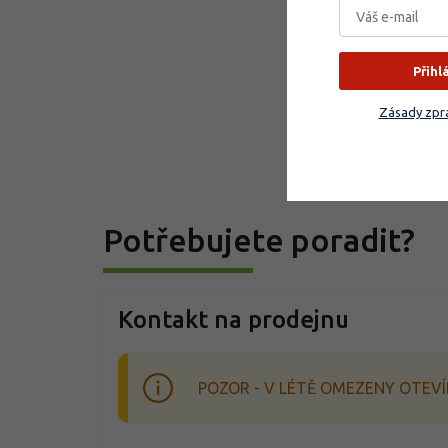
Přihl
Zásady zpra
Potřebujete poradit?
Kontakt na prodejnu
POZOR - V LÉTĚ OMEZENY OTEVÍ