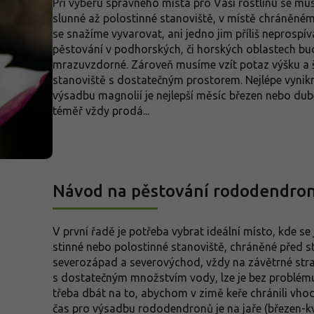
Při výběru správného místa pro Vaši rostlinu se mus
slunné až polostinné stanoviště, v místě chráněném
se snažíme vyvarovat, ani jedno jim příliš neprospív
pěstování v podhorských, či horských oblastech bude
mrazuvzdorné. Zároveň musíme vzít potaz výšku a ší
stanoviště s dostatečným prostorem. Nejlépe vynikn
výsadbu magnolií je nejlepší měsíc březen nebo du
téměř vždy prodá...
Návod na pěstování rododendro
V první řadě je potřeba vybrat ideální místo, kde se
stinné nebo polostinné stanoviště, chráněné před 
severozápad a severovýchod, vždy na závětrné str
s dostatečným množstvím vody, lze je bez problému
třeba dbát na to, abychom v zimě keře chránili vh
čas pro výsadbu rododendronů je na jaře (březen-kv