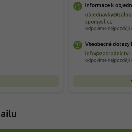
p
Informace k objed
i
s
objednavky@zahrad
u
spomysl.cz
odpovíme nejpozději 
Všeobecné dotazy 
z
info@zahradnictvi
odpovíme nejpozději 
ailu