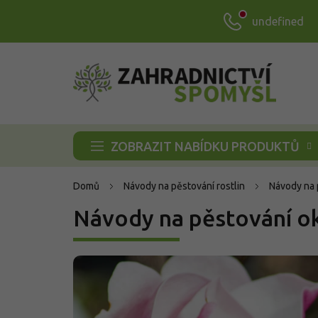
Přejít
undefined
na
obsah
ZOBRAZIT NABÍDKU PRODUKTŮ
Domů
Návody na pěstování rostlin
Návody na 
Návody na pěstování o
V
ý
p
i