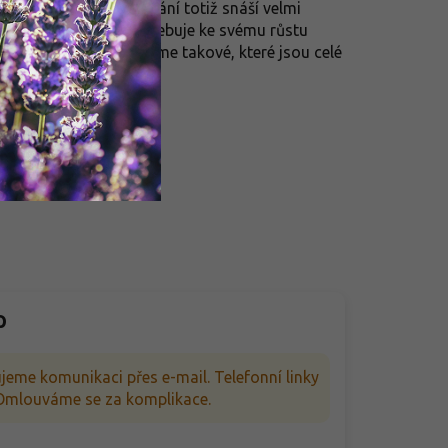
řes zasadit, přesazování totiž snáší velmi
ned napoprvé. Vřes potřebuje ke svému růstu
 nových sazenic vybíráme takové, které jsou celé
p
jeme komunikaci přes e-mail. Telefonní linky
. Omlouváme se za komplikace.