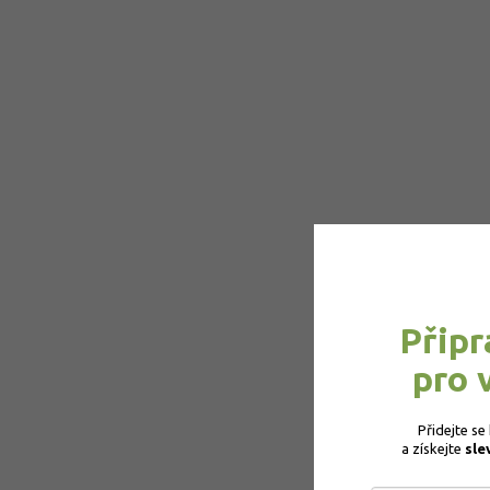
Připr
pro 
Přidejte se
a získejte 
sle