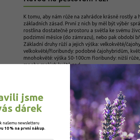
K tomu, aby nám růže na zahrádce krásně rostly a h
základních zásad. První z nich by měl být výběr spr
rostlina dostatečně prostoru a světla ke svému ži
podzimní měsíce (do zámrazu), nebo pak období bře
Základní druhy růží a jejich výška: velkokvěté/čajo
velkokvěté/floribundy: podobné čajohybridům, květy
mnohokvěté: výška 50-100cm floribundy: nižší růže, 
mnoha malých květů sad...
avili jsme
Návod na pěstování vřesu
vás dárek
Vřes se výborně doplňuje s rododendrony, azalkami, 
němu hodí i břečťan nebo barvínek. Jedná se o vcel
 k našemu newsletteru 
vu 10 % na první nákup
žádnou péči. Vřes Vám vydrží na zahrádce až 15 let.
.
rostlina, pro výsadbu do podzimních truhlíků. Výs