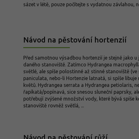
sázet v létě, pouze počítejte s vydatnou závlahou, 
Návod na pěstování hortenzií
Před samotnou výsadbou hortenzií je stejně jako u 
daného stanoviště. Zatímco Hydrangea macrophylla, n
světlé, ale spíše polostinné až stinné stanoviště (v
paniculata, nebo-li Hortenzie latnatá, si spíše libuj
květů. Hydrangea serrata a Hydrangea petiolaris, ne
řapíkatá/popínavá, sice snesou sluneční paprsky, a
potřebují zvýšené množství vody, které bývá spíše ke
stanoviště rovněž světlá, ...
Návod na pěstování růží