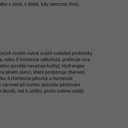
nebo v zimě, v době, kdy nemrzne. Rod...
jiných rostlin nutné zvážit světelné podmínky
ebo-li hortenzie velkolistá, preferuje sice
e stínu později nasazuje květy), Hydrangea
e na plném slunci, které podporuje zbarvení
bo-li Hortenzie pilovitá a Hortenzie
le zároveň při tomto způsobu pěstování
 škodě, než k užitku, proto volíme raději