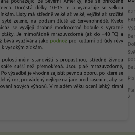
iána pocházející ze Severní Ameriky, kde se přirozeně
lemech. Dorůstá délky 10–15 m a vyznačuje se velkou
Kat
kám. Listy má středně velké až velké, vejčité až srdčité
EA
ě sytě zelené, na podzim žluté až červenohnědé. Kvete
nichž se vyvíjejí drobné modročerné bobule s výrazně
Vý
pro ptáky. Je mimořádně mrazuvzdorná (až do –40 °C) a
Bar
ž bývá využívána jako
podnož
pro kulturní odrůdy révy
Do
o k vysokým zídkám.
Svě
po
 polostinném stanovišti s propustnou, středně živnou
 spíše sušší než přemokřená. Jsou plně mrazuvzdorné,
Bal
. Po výsadbě je vhodné zajistit pevnou oporu, po které se
Pla
elný řez, prováděný nejlépe na jaře před rašením, aby se
zování nových výhonů. V mladém věku ocení lehký zimní
Pla
2
: