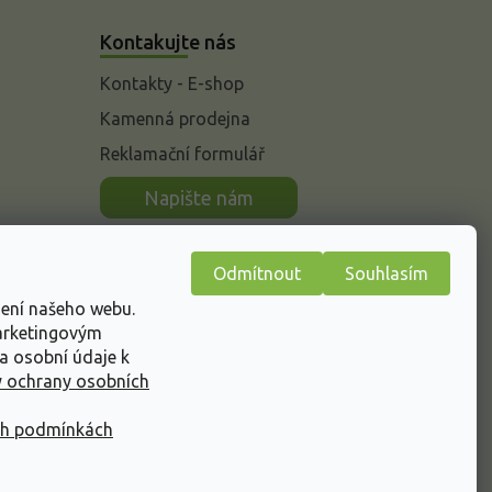
Kontakujte nás
Kontakty - E-shop
Kamenná prodejna
Reklamační formulář
n
Napište nám
Odmítnout
Souhlasím
žení našeho webu.
marketingovým
a osobní údaje k
 ochrany osobních
ch podmínkách