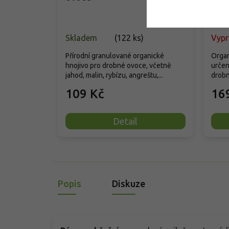
Skladem
(
122 ks
)
Vyp
Přírodní granulované organické
Organ
hnojivo pro drobné ovoce, včetně
určen
jahod, malin, rybízu, angreštu,...
drobn
109 Kč
16
Detail
Popis
Diskuze