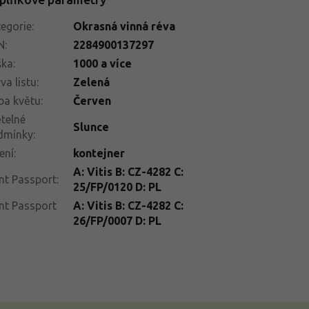
egorie
:
Okrasná vinná réva
N
:
2284900137297
ška
:
1000 a více
va listu
:
Zelená
ba květu
:
Červen
telné
Slunce
dmínky
:
ení
:
kontejner
A: Vitis B: CZ-4282 C:
nt Passport
:
25/FP/0120 D: PL
nt Passport
A: Vitis B: CZ-4282 C:
26/FP/0007 D: PL