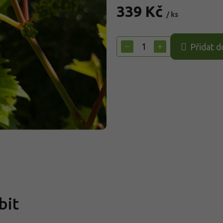
339 Kč
/ ks
Měrná
cena:
−
+
Přidat d
bit