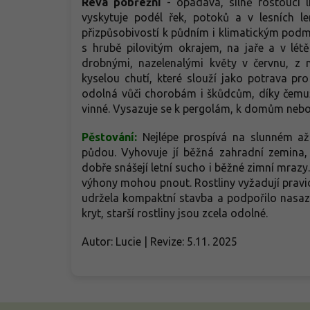
Réva pobřežní
- opadavá, silně rostoucí l
vyskytuje podél řek, potoků a v lesních 
přizpůsobivostí k půdním i klimatickým podmín
s hrubě pilovitým okrajem, na jaře a v lét
drobnými, nazelenalými květy v červnu, z 
kyselou chutí, které slouží jako potrava 
odolná vůči chorobám i škůdcům, díky čemu
vinné. Vysazuje se k pergolám, k domům neb
Pěstování:
Nejlépe prospívá na slunném až
půdou. Vyhovuje jí běžná zahradní zemina,
dobře snášejí letní sucho i běžné zimní mrazy
výhony mohou pnout. Rostliny vyžadují pravid
udržela kompaktní stavba a podpořilo nasa
kryt, starší rostliny jsou zcela odolné.
Autor: Lucie | Revize: 5.11. 2025
Z