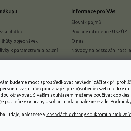
 nákupu
Informace pro Vás
Slovník pojmů
a a platba
Povinné informace UKZÚZ
 lhůty objednávek
O nás
livky k parametrům a balení
Návody na pěstování rostli
pení od kupní smlouvy
mace
s vám budeme moct zprostředkovat nevšední zážitek při prohlí
ace o ochraně osobních
, personalizační nám pomáhají s přizpůsobením webu a díky 
udou otravovat.
S vaším souhlasem můžeme používat cookies 
dní podmínky
aše podmínky ochrany osobních údajů naleznete zde:
Podmínky
bní údaje, naleznete v
Zásadách ochrany soukromí a smluvní