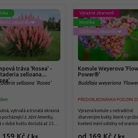
inka
Výrazné zbarvení!
íbeno zákazníky❤️
Novinka
Oblíbeno zákazníky❤️
pová tráva 'Rosea' -
Komule Weyerova 'Flow
taderia selloana
Power®'
sea'
taderia selloana 'Rosea'
Buddleja weyeriana 'Flowe
Power®'
adem
PŘEDOBJEDNÁVKA PODZIM 2
tná, vytrvalá a trsnatá okrasná
Výrazná komule s netradičně
a pocházející z Jižní Ameriky,
zbarvenými květy, které v průb
á v době květu dorůstá až 250
kvetení mění odstíny od oranžo
Od září vytváří bohatá,
přes růžovou až po fialovou. Kv
 159 Kč
od 169 Kč
/ ks
/ ks
holatá květenství světle
od července do září a pravideln