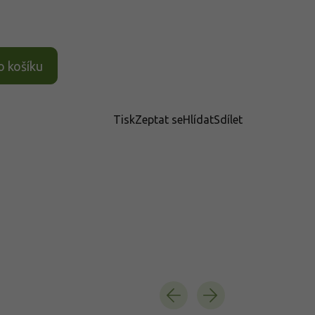
o košíku
Tisk
Zeptat se
Hlídat
Sdílet