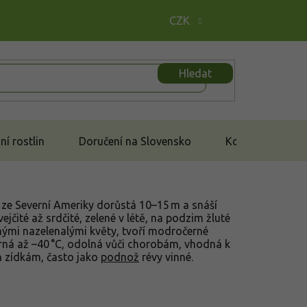
CZK
Hledat
í rostlin
Doručení na Slovensko
Kontakt
 ze Severní Ameriky dorůstá 10–15 m a snáší
vejčité až srdčité, zelené v létě, na podzim žluté
ými nazelenalými květy, tvoří modročerné
ná až –40 °C, odolná vůči chorobám, vhodná k
 zídkám, často jako
podnož
révy vinné.