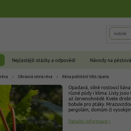
Nejčastější otázky a odpovědi
Návody na pěstován
 réva
Okrasná vinná réva
Réva pobřežní
Vitis riparia
Opadavá, silně rostoucí liána
různé půdy i klima. Listy jsou 
až červenohnědé. Kvete drobn
bobule pro ptáky. Mrazuvzdor
pergolám, domům či vysokým
Detailní informace