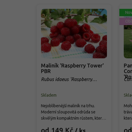
Nov
Obl
Maliník 'Raspberry Tower'
Pam
PBR
Cor
'Ro
Rubus idaeus 'Raspberry
Cor
Tower' PBR
Skladem
Skl
Nejoblíbenější maliník na trhu.
Mohu
Moderní sloupovitá odrůda se
tráv
skvělým kompaktním růstem, která
kter
přináší od června do srpna bohatou
cm. 
od 149 Kč
od
/ ks
úrodu velkých, sladkých a
choc