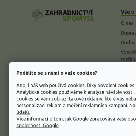
á
Vše o
p
a
O nás
t
í
Doprav
Dodací
Vysvět
rostlin
Odstou
Podělíte se s námi o vaše cookies?
Rekla
Ano, i náš web používá cookies. Díky povolení cookie
Inform
Analytické cookies používáme k analýze návštěvnosti
údajů
cookies se vám zobrazí takové reklamy, které vás neb
Obcho
personalizaci reklam a měření reklamních kampaní. N
údajů.
Více informací o tom, jak Google zpracovává vaše oso
společnosti Google
.