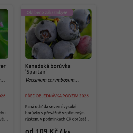
Oblíbeno zákazníky❤️
Oblíbeno zá
er
Kanadská borůvka
Třešeň 'Q
'Spartan'
sloupovit
r
Vaccinium corymbosum
Prunus avi
'Spartan'
026
PŘEDOBJEDNÁVKA PODZIM 2026
PŘEDOBJED
Raná odrůda severní vysoké
Tato moderní
ěhu
borůvky s převážně vzpřímeným
je splněným 
vé
růstem, v podmínkách ČR dorůstá
menších zahra
ete
asi 1,5–1,8 m výšky a 1–1,3 m šířky a
předností je j
od 109 Kč
od 299
/ ks
ě
vytváří středně hustý keř s pevnými
samosprašnos