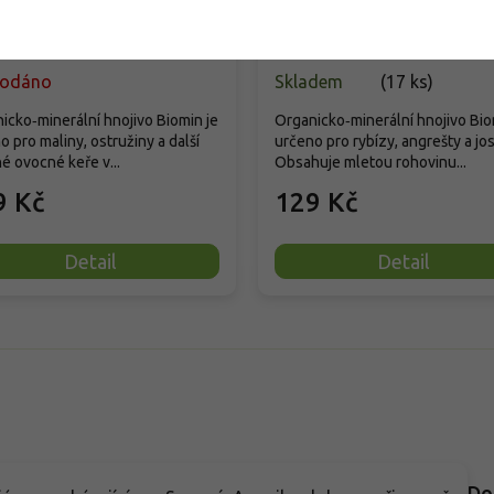
rodáno
Skladem
(
17 ks
)
icko‑minerální hnojivo Biomin je
Organicko‑minerální hnojivo Bio
o pro maliny, ostružiny a další
určeno pro rybízy, angrešty a jos
é ovocné keře v...
Obsahuje mletou rohovinu...
9 Kč
129 Kč
Detail
Detail
Do