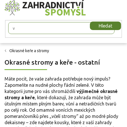
Přejít
na
obsah
Hledat
Okrasné keře a stromy
Okrasné stromy a keře - ostatní
Máte pocit, že vaše zahrada potřebuje nový impuls?
Zapomeňte na nudné plochy fádní zeleně. V této
kategorii jsme pro vás shromáždili
výjimečné okrasné
stromy a keře
, které dokazují, že zahrada může být
útulným místem plným barev, vůní a netradičních tvarů
po celý rok. Od omamně vonících mexických
pomerančovníků přes „včelí stromy“ až po modré plody
dekaisney – zde najdete kousky, které z vaší zahrady