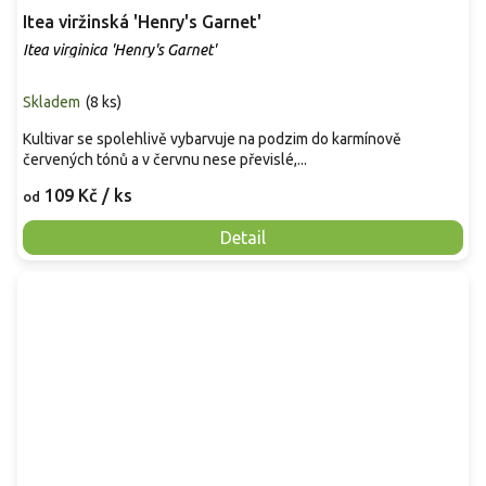
Itea viržinská 'Henry's Garnet'
Itea virginica 'Henry's Garnet'
Skladem
(
8 ks
)
Kultivar se spolehlivě vybarvuje na podzim do karmínově
červených tónů a v červnu nese převislé,...
109 Kč
/ ks
od
Detail