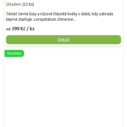
Skladem
(
22 ks
)
Téměř černé listy a růžové třásnité květy v době, kdy zahrada
teprve startuje. Loropetalum chinense...
399 Kč
/ ks
od
Detail
Novinka