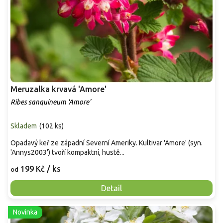
Meruzalka krvavá 'Amore'
Ribes sanquineum 'Amore'
Skladem
(
102 ks
)
Opadavý keř ze západní Severní Ameriky. Kultivar 'Amore' (syn.
'Annys2003') tvoří kompaktní, hustě...
199 Kč
/ ks
od
Detail
Novinka