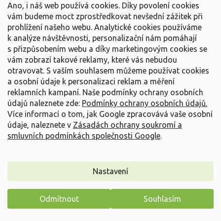
Detail
Ano, i náš web používá cookies. Díky povolení cookies
vám budeme moct zprostředkovat nevšední zážitek při
prohlížení našeho webu. Analytické cookies používáme
k analýze návštěvnosti, personalizační nám pomáhají
s přizpůsobením webu a díky marketingovým cookies se
vám zobrazí takové reklamy, které vás nebudou
otravovat.
S vaším souhlasem můžeme používat cookies
a osobní údaje k personalizaci reklam a měření
reklamních kampaní. Naše podmínky ochrany osobních
údajů naleznete zde:
Podmínky ochrany osobních údajů.
Více informací o tom, jak Google zpracovává vaše osobní
údaje, naleznete v
Zásadách ochrany soukromí a
smluvních podmínkách společnosti Google
.
Nastavení
Aukuba japonská 'Variegata'
Aucuba japonica 'Variegata'
Odmítnout
Souhlasím
Máme pro vás malý dárek
Vyprodáno