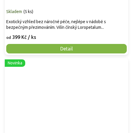
Skladem
(
5 ks
)
Exotický vzhled bez náročné péče, nejlépe v nádobě s
bezpečným přezimováním. Vilín čínský Loropetalum...
399 Kč
/ ks
od
Detail
Novinka