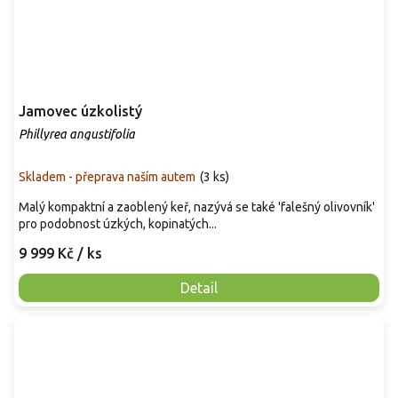
Jamovec úzkolistý
Phillyrea angustifolia
Skladem - přeprava naším autem
(
3 ks
)
Malý kompaktní a zaoblený keř, nazývá se také 'falešný olivovník'
pro podobnost úzkých, kopinatých...
9 999 Kč
/ ks
Detail