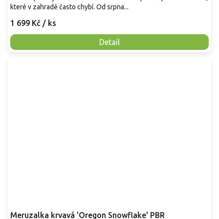
které v zahradě často chybí. Od srpna...
1 699 Kč
/ ks
Detail
Meruzalka krvavá 'Oregon Snowflake' PBR