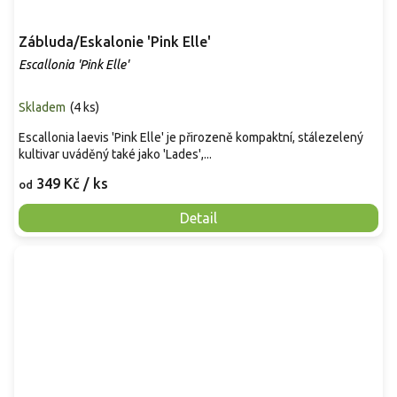
Zábluda/Eskalonie 'Pink Elle'
Escallonia 'Pink Elle'
Skladem
(
4 ks
)
Escallonia laevis 'Pink Elle' je přirozeně kompaktní, stálezelený
kultivar uváděný také jako 'Lades',...
349 Kč
/ ks
od
Detail