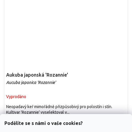
Aukuba japonská 'Rozannie'
Aucuba japonica 'Rozannie'
Vyprodáno
Neopadavý keř mimořádně přizpůsobivý pro polostín i stín.
Kultivar 'Rozannie' vyselektoval v...
229 Kč
/ ks
od
Podělíte se s námi o vaše cookies?