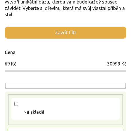
vytvoří unikátní oázu, kterou vám bude každý soused
závidět. Vyberte si dřevinu, která má svůj vlastní příběh a
styl.
V
Zavřít filtr
ý
p
i
Cena
s
p
69
Kč
30999
Kč
r
o
d
u
k
t
ů
Na skladě