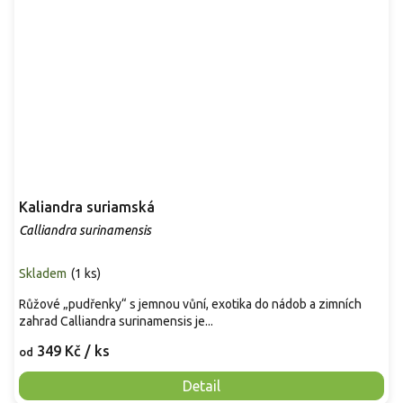
Kaliandra suriamská
Calliandra surinamensis
Skladem
(
1 ks
)
Růžové „pudřenky“ s jemnou vůní, exotika do nádob a zimních
zahrad Calliandra surinamensis je...
349 Kč
/ ks
od
Detail