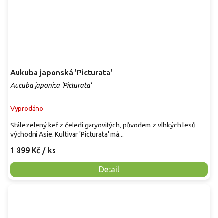
Aukuba japonská 'Picturata'
Aucuba japonica 'Picturata'
Vyprodáno
Stálezelený keř z čeledi garyovitých, původem z vlhkých lesů
východní Asie. Kultivar 'Picturata' má...
1 899 Kč
/ ks
Detail