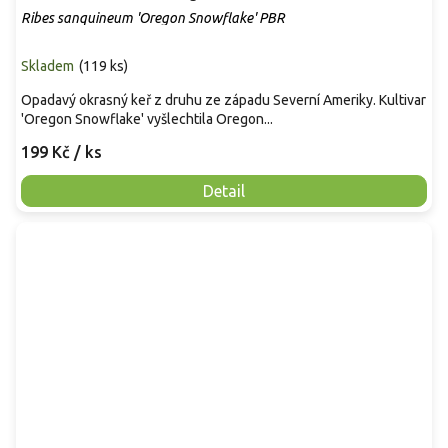
Ribes sanquineum 'Oregon Snowflake' PBR
Skladem
(
119 ks
)
Opadavý okrasný keř z druhu ze západu Severní Ameriky. Kultivar
'Oregon Snowflake' vyšlechtila Oregon...
199 Kč
/ ks
Detail