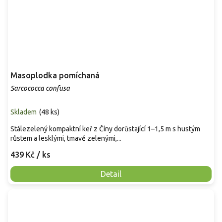
Masoplodka pomíchaná
Sarcococca confusa
Skladem
(
48 ks
)
Stálezelený kompaktní keř z Číny dorůstající 1–1,5 m s hustým
růstem a lesklými, tmavě zelenými,...
439 Kč
/ ks
Detail