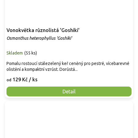
Vonokvětka různolistá 'Goshiki'
Osmanthus heterophyllus 'Goshiki'
Skladem
(
55 ks
)
Pomalu rostoucí stálezelený keř ceněný pro pestré, vícebarevné
olistění a kompaktní vzrůst. Dorůstá...
129 Kč
/ ks
od
Detail