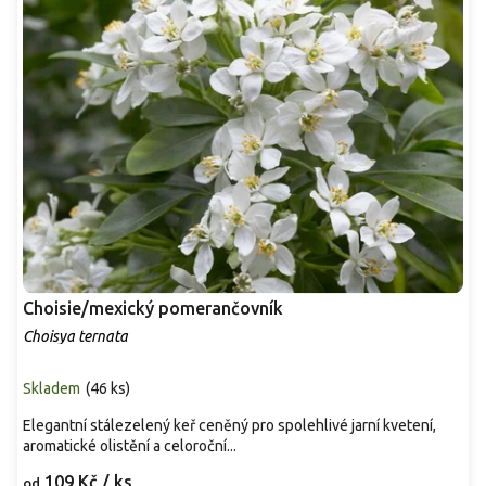
Choisie/mexický pomerančovník
Choisya ternata
Skladem
(
46 ks
)
Elegantní stálezelený keř ceněný pro spolehlivé jarní kvetení,
aromatické olistění a celoroční...
109 Kč
/ ks
od