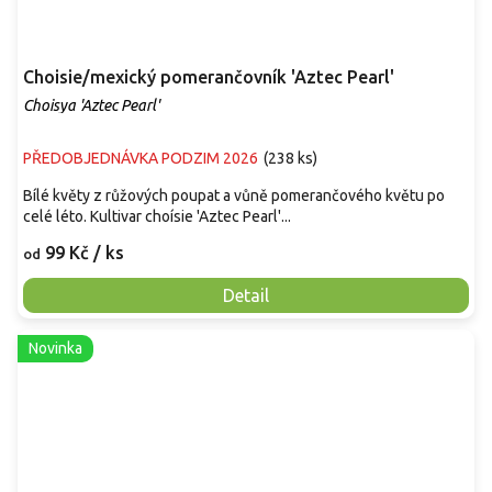
Choisie/mexický pomerančovník 'Aztec Pearl'
Choisya 'Aztec Pearl'
PŘEDOBJEDNÁVKA PODZIM 2026
(
238 ks
)
Bílé květy z růžových poupat a vůně pomerančového květu po
celé léto. Kultivar choísie 'Aztec Pearl'...
99 Kč
/ ks
od
Detail
Novinka