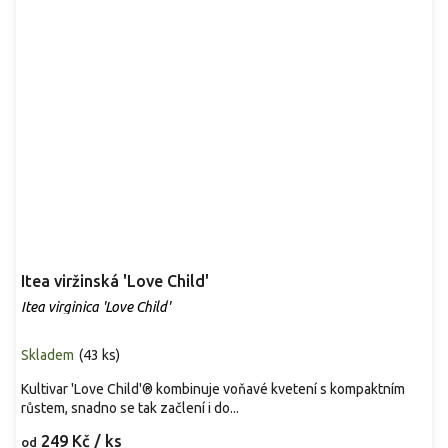
Itea viržinská 'Love Child'
Itea virginica 'Love Child'
Skladem
(
43 ks
)
Kultivar 'Love Child'® kombinuje voňavé kvetení s kompaktním
růstem, snadno se tak začlení i do...
249 Kč
/ ks
od