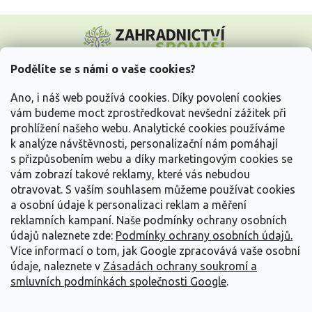
Z
á
p
a
Podělíte se s námi o vaše cookies?
t
Vše o nákupu
í
Ano, i náš web používá cookies. Díky povolení cookies
vám budeme moct zprostředkovat nevšední zážitek při
prohlížení našeho webu. Analytické cookies používáme
Informace pro Vás
k analýze návštěvnosti, personalizační nám pomáhají
s přizpůsobením webu a díky marketingovým cookies se
Kontakujte nás
vám zobrazí takové reklamy, které vás nebudou
otravovat.
S vaším souhlasem můžeme používat cookies
a osobní údaje k personalizaci reklam a měření
reklamních kampaní. Naše podmínky ochrany osobních
údajů naleznete zde:
Podmínky ochrany osobních údajů.
Více informací o tom, jak Google zpracovává vaše osobní
údaje, naleznete v
Zásadách ochrany soukromí a
smluvních podmínkách společnosti Google
.