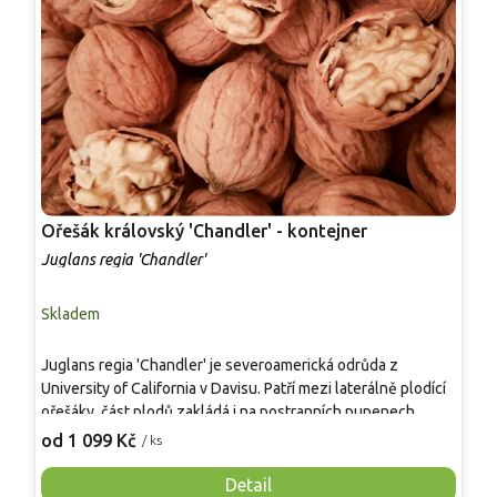
Ořešák královský 'Chandler' - kontejner
O
Juglans regia 'Chandler'
J
Skladem
S
V
Juglans regia 'Chandler' je severoamerická odrůda z
d
University of California v Davisu. Patří mezi laterálně plodící
p
ořešáky, část plodů zakládá i na postranních pupenech,
n
1
takže násada bývá vyrovnanější. V ČR roste jako strom asi 6–
od 1 099 Kč
/ ks
v
10 m × 5–8 m. Listy jsou lichozpeřené 20–40 cm, v létě sytě
2
zelené, na podzim žloutnou. Na jaře tvoří zelenavé jehnědy,
Detail
j