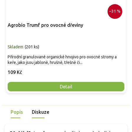
–31 %
Agrobio Trumf pro ovocné dřeviny
Skladem
(
201 ks
)
Přírodní granulované organické hnojivo pro ovocné stromy a
keře, jako jsou jabloně, hrušně, třešně či...
109 Kč
Detail
Popis
Diskuze