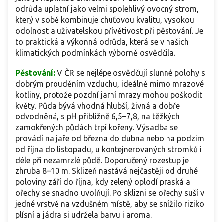
odrůda uplatní jako velmi spolehlivý ovocný strom,
který v sobě kombinuje chuťovou kvalitu, vysokou
odolnost a uživatelskou přívětivost při pěstování. Je
to praktická a výkonná odrůda, která se v našich
klimatických podmínkách výborně osvědčila.
Pěstování:
V ČR se nejlépe osvědčují slunné polohy s
dobrým prouděním vzduchu, ideálně mimo mrazové
kotliny, protože pozdní jarní mrazy mohou poškodit
květy. Půda bývá vhodná hlubší, živná a dobře
odvodněná, s pH přibližně 6,5–7,8, na těžkých
zamokřených půdách trpí kořeny. Výsadba se
provádí na jaře od března do dubna nebo na podzim
od října do listopadu, u kontejnerovaných stromků i
déle při nezamrzlé půdě. Doporučený rozestup je
zhruba 8–10 m. Sklizeň nastává nejčastěji od druhé
poloviny září do října, kdy zelený oplodí praská a
ořechy se snadno uvolňují. Po sklizni se ořechy suší v
jedné vrstvě na vzdušném místě, aby se snížilo riziko
plísní a jádra si udržela barvu i aroma.