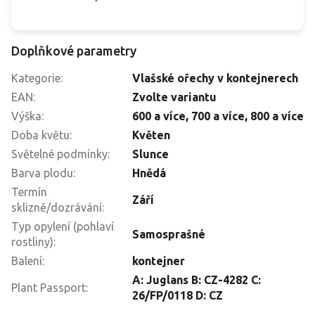
Doplňkové parametry
Kategorie
:
Vlašské ořechy v kontejnerech
EAN
:
Zvolte variantu
Výška
:
600 a více
,
700 a více
,
800 a více
Doba květu
:
Květen
Světelné podmínky
:
Slunce
Barva plodu
:
Hnědá
Termín
Září
sklizně/dozrávání
:
Typ opylení (pohlaví
Samosprašné
rostliny)
:
Balení
:
kontejner
A: Juglans B: CZ-4282 C:
Plant Passport
:
26/FP/0118 D: CZ