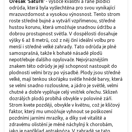
Ořešák 'Saturn'
- vysoce kvalitní a raně plodící
odrůda, která byla vyšlechtěna pro svou vynikající
mrazuvzdornost a vysokou výnosnost. Tento strom
roste středně bujně a vytváří vzpřímenou, středně
hustou korunu, která umožňuje snadnou údržbu a
dobrou prostupnost světla. V dospělosti dosahuje
výšky 6 až 8 metrů, což z něj činí ideální volbu pro
menší i středně velké zahrady. Tato odrůda je plně
samosprašná, takže k bohaté násadě plodů
nepotřebuje dalšího opylovače. Nejvýraznějším
znakem této odrůdy je její schopnost nastoupit do
plodnosti velmi brzy po výsadbě. Plody jsou středně
velké, mají tenkou skořápku světle hnědé barvy, která
se velmi snadno rozlouskne, a jádro je světlé, velmi
chutné a dobře vyplňuje celý vnitřek ořechu. Sklizeň
dozrálých plodů probíhá obvykle v polovině září.
Strom kvete později, obvykle v květnu, což je klíčový
faktor, který mu umožňuje vyhnout se poškození
pozdními jarními mrazíky, a díky své vitalitě a
zdravému olistění je méně náchylný k chorobám,
jako je například antraknóza. V zahradě se tato