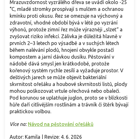
Mrazuvzdornost vyzrálého dřeva se uvádí okolo -25
°C, mladé stromky prospívají s mulčem a ochranou
kmínku proti okusu. Řez se omezuje na výchovný a
zdravotní, vhodné období bývá v létě po vyzrání
výhonů, protože zimní řez může výrazněji „slzet“ a
zvyšovat riziko infekcí. Zálivka je důležitá hlavně v
prvních 2–3 letech po výsadbě a v suchých létech
během nalévání plodů, hnojení obvykle postačí
kompostem a jarní dávkou dusíku. Pěstování v
nádobě dává smysl jen krátkodobě, protože
kořenový systém rychle zesílí a vyžaduje prostor. V
deštivých jarech se může objevit bakteriální
skvrnitost ořešáku a houbové skvrnitosti listů, plody
mohou poškozovat vrtule ořechová nebo obaleči.
Pod korunou se uplatňuje juglon, proto se v blízkosti
hůře daří citlivějším rostlinám a trávník či štěrk bývají
praktickou volbou.
Více na:
Návod na pěstování ořešáků
Autor: Kamila | Revize: 4. 6. 2026