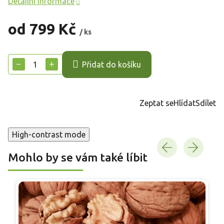
Detailní informace
od
799 Kč
/ ks
Měrná
cena:
−
+
Přidat do košíku
Zeptat se
Hlídat
Sdílet
High-contrast mode
Mohlo by se vám také líbit