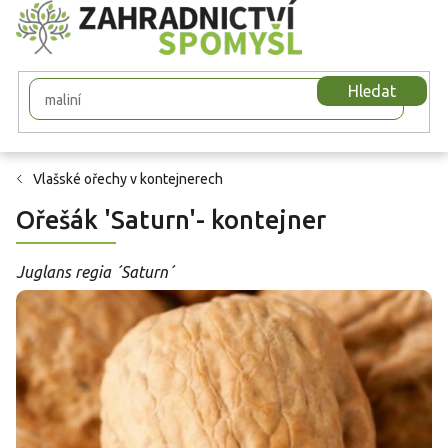
Přejít
na
obsah
Hledat
Vlašské ořechy v kontejnerech
Ořešák 'Saturn'- kontejner
Juglans regia ´Saturn´