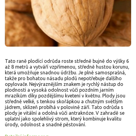
Tato raně plodící odrůda roste středně bujně do výšky 6
až 8 metrů a vytváří vzpřímenou, středně hustou korunu,
která umožňuje snadnou údržbu. Je plně samosprašná,
takže pro bohatou násadu plodů nepotřebuje dalšího
opylovače. Nejvýraznějším znakem je rychlý nástup do
plodnosti a vysoká odolnost vůči pozdním jarním
mrazíkům díky pozdějšímu kvetení v květnu. Plody jsou
středně velké, s tenkou skořápkou a chutným světlým
jádrem, sklizeň probíhá v polovině září. Tato odrůda s
plody je vitální a odolná vůči antraknóze. V zahradě se
uplatní jako spolehlivý strom, který kombinuje kvalitu
úrody, odolnost a snadné pěstování.