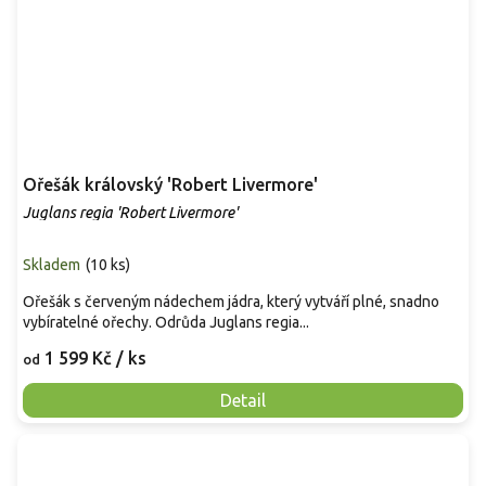
Ořešák královský 'Robert Livermore'
Juglans regia 'Robert Livermore'
Skladem
(
10 ks
)
Ořešák s červeným nádechem jádra, který vytváří plné, snadno
vybíratelné ořechy. Odrůda Juglans regia...
1 599 Kč
/ ks
od
Detail