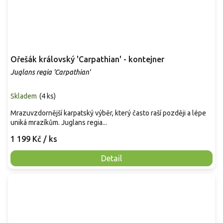
Ořešák královský 'Carpathian' - kontejner
Juglans regia 'Carpathian'
Skladem
(
4 ks
)
Mrazuvzdornější karpatský výběr, který často raší později a lépe
uniká mrazíkům. Juglans regia...
1 199 Kč
/ ks
Detail