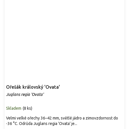
Ořešák královský 'Ovata'
Juglans regia 'Ovata'
Skladem
(
8 ks
)
Velmi velké ořechy 36–42 mm, světlé jádro a zimovzdornost do
-36 °C. Odrůda Juglans regia 'Ovata' je...