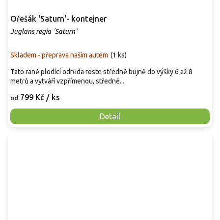
Ořešák 'Saturn'- kontejner
Juglans regia ´Saturn´
Skladem - přeprava naším autem
(
1 ks
)
Tato raně plodící odrůda roste středně bujně do výšky 6 až 8
metrů a vytváří vzpřímenou, středně...
799 Kč
/ ks
od
Detail