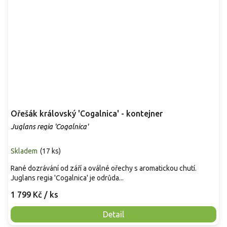
Ořešák královský 'Cogalnica' - kontejner
Juglans regia 'Cogalnica'
Skladem
(
17 ks
)
Rané dozrávání od září a oválné ořechy s aromatickou chutí.
Juglans regia 'Cogalnica' je odrůda...
1 799 Kč
/ ks
Detail