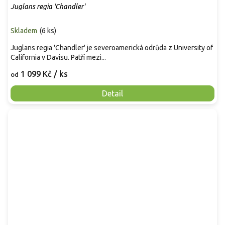
Juglans regia 'Chandler'
Skladem
(
6 ks
)
Juglans regia 'Chandler' je severoamerická odrůda z University of
California v Davisu. Patří mezi...
1 099 Kč
/ ks
od
Detail