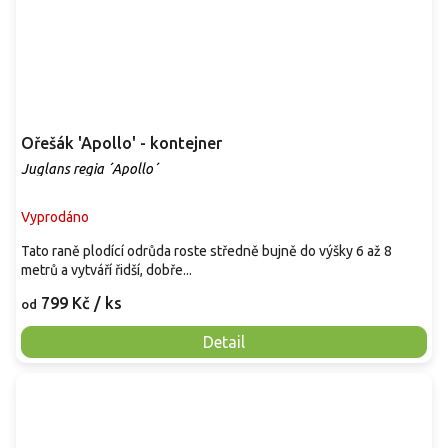
Ořešák 'Apollo' - kontejner
Juglans regia ´Apollo´
Vyprodáno
Tato raně plodící odrůda roste středně bujně do výšky 6 až 8
metrů a vytváří řidší, dobře...
799 Kč
/ ks
od
Detail