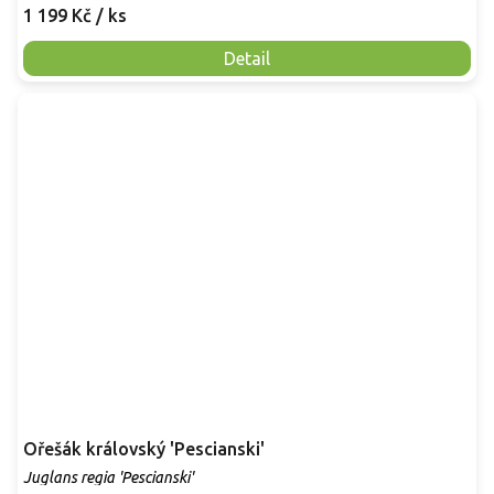
1 199 Kč
/ ks
Detail
Ořešák královský 'Pescianski'
Juglans regia 'Pescianski'