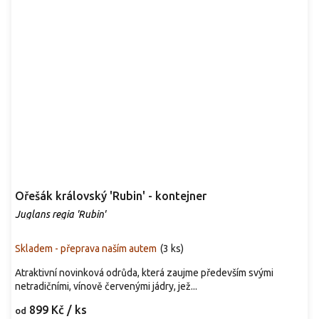
Ořešák královský 'Rubin' - kontejner
Juglans regia 'Rubin'
Skladem - přeprava naším autem
(
3 ks
)
Atraktivní novinková odrůda, která zaujme především svými
netradičními, vínově červenými jádry, jež...
899 Kč
/ ks
od