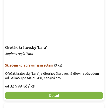
Ořešák královský 'Lara'
Juglans regia 'Lara'
Skladem - přeprava naším autem
(
3 ks
)
Ořešák královský 'Lara' je dlouhověká ovocná dřevina původem
od Balkánu po Malou Asii, ceněná pro...
32 999 Kč
/ ks
od
Detail