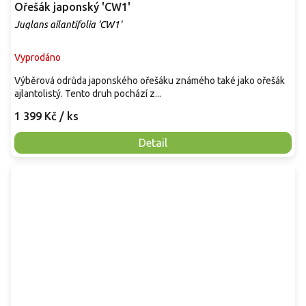
Ořešák japonský 'CW1'
Juglans ailantifolia 'CW1'
Vyprodáno
Výběrová odrůda japonského ořešáku známého také jako ořešák
ajlantolistý. Tento druh pochází z...
1 399 Kč
/ ks
Detail