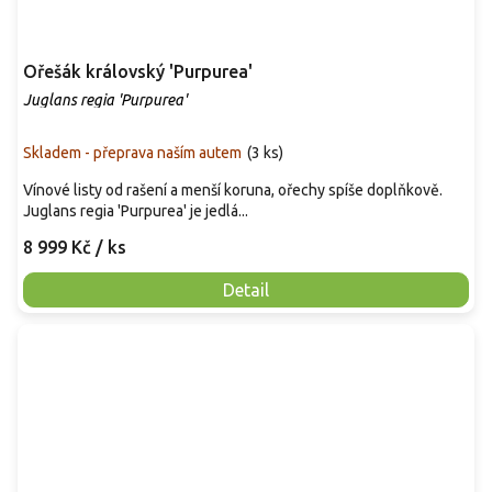
Ořešák královský 'Purpurea'
Juglans regia 'Purpurea'
Skladem - přeprava naším autem
(
3 ks
)
Vínové listy od rašení a menší koruna, ořechy spíše doplňkově.
Juglans regia 'Purpurea' je jedlá...
8 999 Kč
/ ks
Detail