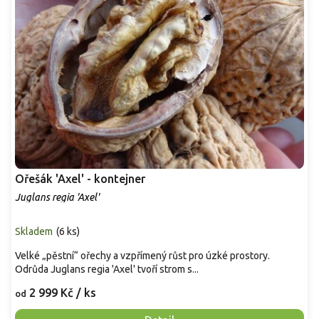
Ořešák 'Axel' - kontejner
Juglans regia 'Axel'
Skladem
(
6 ks
)
Velké „pěstní“ ořechy a vzpřímený růst pro úzké prostory.
Odrůda Juglans regia 'Axel' tvoří strom s...
2 999 Kč
/ ks
od