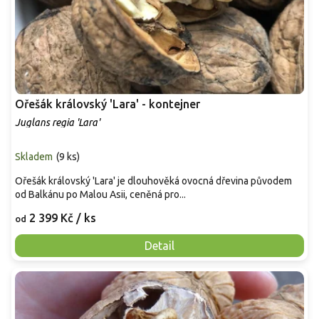
Ořešák královský 'Lara' - kontejner
Juglans regia 'Lara'
Skladem
(
9 ks
)
Ořešák královský 'Lara' je dlouhověká ovocná dřevina původem
od Balkánu po Malou Asii, ceněná pro...
2 399 Kč
/ ks
od
Detail