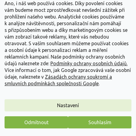
Ano, i náš web používá cookies. Díky povolení cookies
vám budeme moct zprostředkovat nevšední zážitek při
prohlížení našeho webu. Analytické cookies používáme
k analýze návštěvnosti, personalizační nám pomáhají
s přizpůsobením webu a díky marketingovým cookies se
vám zobrazí takové reklamy, které vás nebudou
otravovat.
S vaším souhlasem můžeme používat cookies
a osobní údaje k personalizaci reklam a měření
reklamních kampaní. Naše podmínky ochrany osobních
údajů naleznete zde:
Podmínky ochrany osobních údajů.
Více informací o tom, jak Google zpracovává vaše osobní
údaje, naleznete v
Zásadách ochrany soukromí a
smluvních podmínkách společnosti Google
.
Ořešák japonský 'Simcoe'
Nastavení
Juglans ailantifolia 'Simcoe'
Vyprodáno
Odmítnout
Souhlasím
Máme pro vás malý dárek
Známý kultivar označovaný jako heartnut, pro tvar svých