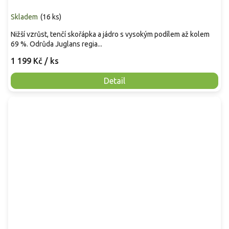
Skladem
(
16 ks
)
Nižší vzrůst, tenčí skořápka a jádro s vysokým podílem až kolem
69 %. Odrůda Juglans regia...
1 199 Kč
/ ks
Detail