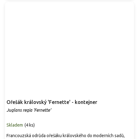
Ořešák královský 'Fernette' - kontejner
Juglans regia 'Fernette'
Skladem
(
4 ks
)
Francouzská odrůda ořešáku královského do moderních sadů,