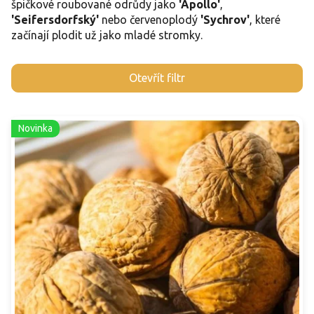
špičkové roubované odrůdy jako
'Apollo'
,
'Seifersdorfský'
nebo červenoplodý
'Sychrov'
, které
začínají plodit už jako mladé stromky.
V
Otevřít filtr
ý
p
i
Novinka
s
p
r
o
d
u
k
t
ů