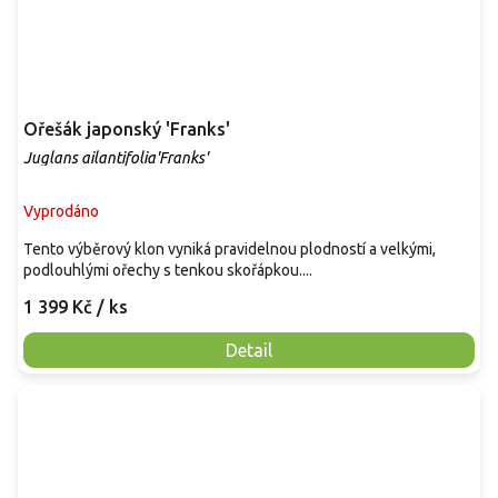
Ořešák japonský 'Franks'
Juglans ailantifolia'Franks'
Vyprodáno
Tento výběrový klon vyniká pravidelnou plodností a velkými,
podlouhlými ořechy s tenkou skořápkou....
1 399 Kč
/ ks
Detail