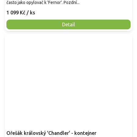
často jako opylovač k 'Fernor'. Pozdní...
1 099 Kč
/ ks
Detail
Ořešák královský 'Chandler' - kontejner