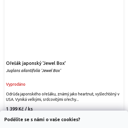
Ořešák japonský 'Jewel Box'
Juglans ailantifolia 'Jewel Box'
Vyprodáno
Odrůda japonského ořešáku, známý jako heartnut, vyšlechtěný v
USA. Vyniká velkými, srdcovitými ořechy...
1 399 Kč
/ ks
Podělíte se s námi o vaše cookies?
Detail