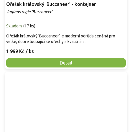
Ořešák královský 'Buccaneer' - kontejner
Juglans regia 'Buccaneer'
Skladem
(
17 ks
)
Ořešák královský 'Buccaneer' je moderní odrůda ceněná pro
velké, dobře loupající se ořechy s kvalitním...
1 999 Kč
/ ks
Detail