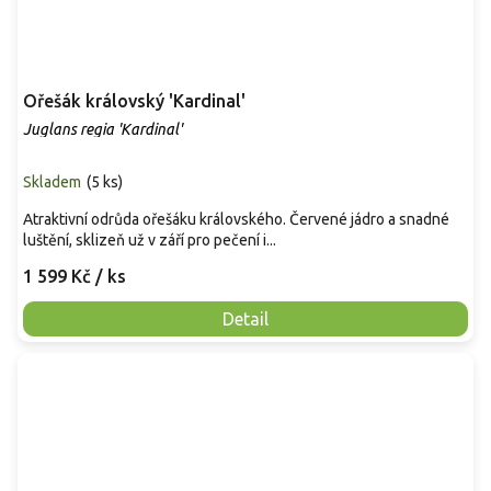
Ořešák královský 'Kardinal'
Juglans regia 'Kardinal'
Skladem
(
5 ks
)
Atraktivní odrůda ořešáku královského. Červené jádro a snadné
luštění, sklizeň už v září pro pečení i...
1 599 Kč
/ ks
Detail