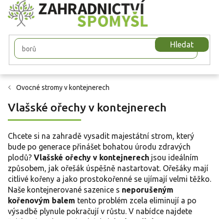
Přejít
na
obsah
Hledat
Ovocné stromy v kontejnerech
Vlašské ořechy v kontejnerech
Chcete si na zahradě vysadit majestátní strom, který
bude po generace přinášet bohatou úrodu zdravých
plodů?
Vlašské ořechy v kontejnerech
jsou ideálním
způsobem, jak ořešák úspěšně nastartovat. Ořešáky mají
citlivé kořeny a jako prostokořenné se ujímají velmi těžko.
Naše kontejnerované sazenice s
neporušeným
kořenovým balem
tento problém zcela eliminují a po
výsadbě plynule pokračují v růstu. V nabídce najdete