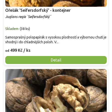
Ořešák 'Seifersdorfský' - kontejner
Juglans regia ´Seifersdorfský´
Skladem
(
38 ks
)
Samosprašný polopapírák s vysokou plodností a výbornou chutí je
vhodný i do chladnějších poloh. V...
499 Kč
/ ks
od
Detail