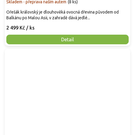
Skladem - přeprava naším autem
(
8 ks
)
Ořešák královský je dlouhověká ovocná dřevina původem od
Balkánu po Malou Asii, v zahradě dává jedlé...
2 499 Kč
/ ks
Detail