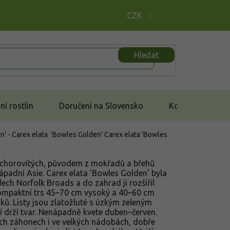
CZK
Hledat
í rostlin
Doručení na Slovensko
Kontakt
n' - Carex elata 'Bowles Golden'
Carex elata 'Bowles
šáchorovitých, původem z mokřadů a břehů
ápadní Asie. Carex elata 'Bowles Golden' byla
ch Norfolk Broads a do zahrad ji rozšířil
 kompaktní trs 45–70 cm vysoký a 40–60 cm
ků. Listy jsou zlatožluté s úzkým zeleným
í drží tvar. Nenápadně kvete duben–červen.
vých záhonech i ve velkých nádobách, dobře