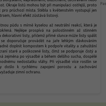
Pa
rast. Okraje listů mohou být při manipulaci ostřejší, proto
ž pro průchozí místa. Stébla s květenstvím vystupují jen
trsem, hlavní efekt zůstává listový.
nou půdu s mírně kyselou až neutrální reakcí, která je
okřená. Nejlépe prospívá na polostinném až stinném
dekorativní listy, přičemž přímé slunce může listy spálit
í se doporučuje provádět na jaře lehkým dávkováním
padně doplnit kompostem k podpoře vitality a zahuštění
raní staré a poškozené listy, čímž se podporuje čistý a
ytná zejména po výsadbě a během delšího sucha, dospělé
chodnému nedostatku vláhy. Při výsadbě více rostlin se
by došlo k rychlému zapojení porostu a zachování
vyžaduje zimní ochranu.