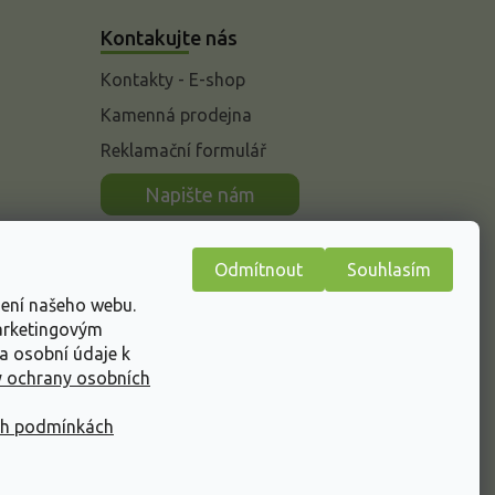
Kontakujte nás
Kontakty - E-shop
Kamenná prodejna
Reklamační formulář
n
Napište nám
Odmítnout
Souhlasím
žení našeho webu.
marketingovým
a osobní údaje k
 ochrany osobních
ch podmínkách