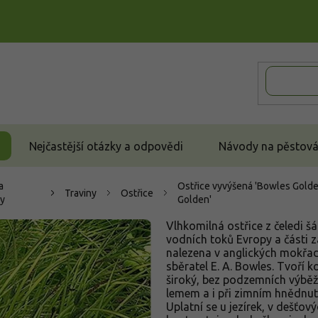
Nejčastější otázky a odpovědi
Návody na pěstován
a
Ostřice vyvýšená 'Bowles Golde
Traviny
Ostřice
ky
Golden'
Vlhkomilná ostřice z čeledi 
vodních toků Evropy a části z
nalezena v anglických mokřade
sběratel E. A. Bowles. Tvoří
široký, bez podzemních výběž
lemem a i při zimním hnědnut
Uplatní se u jezírek, v dešťo