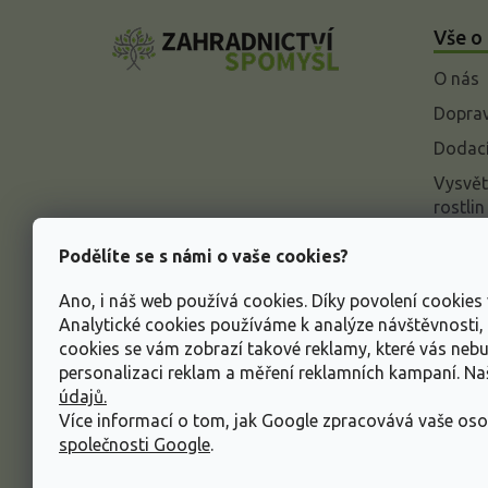
á
Vše o
p
a
O nás
t
í
Doprav
Dodací
Vysvět
rostlin
Odstou
Podělíte se s námi o vaše cookies?
Rekla
Ano, i náš web používá cookies. Díky povolení cookie
Inform
Analytické cookies používáme k analýze návštěvnosti
údajů
cookies se vám zobrazí takové reklamy, které vás neb
Obcho
personalizaci reklam a měření reklamních kampaní. N
údajů.
Více informací o tom, jak Google zpracovává vaše oso
společnosti Google
.