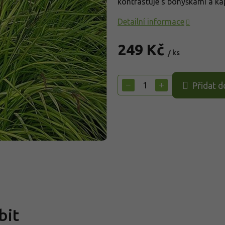
kontrastuje s bohyškami a kap
Detailní informace
249 Kč
/ ks
Měrná
cena:
−
+
Přidat d
bit