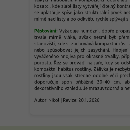
kosatci, kde zlaté listy vytvářejí čitelný kont
se uplatňuje spíše jako strukturální prvek ne
mírně nad listy a po odkvětu rychle splývají s 
Pěstování:
Vyžaduje humózní, dobře propust
trvale mírně vlhká, avšak nesmí být přem
stanovišti, kde si zachovává kompaktní růst a 
nebo způsobovat jejich zasychání. Hnojen
vyváženého hnojiva pro okrasné trvalky, pří
porostu. Řez se provádí na jaře, kdy se odst
kompaktní habitus rostliny. Zálivka je nezb
rostliny jsou však středně odolné vůči pře
doporučuje spon přibližně 30–40 cm, a
dekorativního vzhledu. Je mrazuvzdorná a ne
Autor: Nikol | Revize: 20.1. 2026
Z