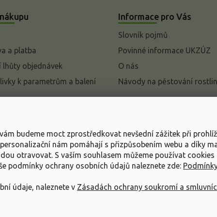
 nákupu
Informace pro Vás
Slovník pojmů
a a platba
Povinné informace UKZÚZ
 lhůty objednávek
O nás
livky k parametrům a balení
Návody na pěstování rostli
pení od kupní smlouvy
mace
s vám budeme moct zprostředkovat nevšední zážitek při prohlí
ace o ochraně osobních
, personalizační nám pomáhají s přizpůsobením webu a díky 
udou otravovat.
S vaším souhlasem můžeme používat cookies 
dní podmínky
aše podmínky ochrany osobních údajů naleznete zde:
Podmínky
bní údaje, naleznete v
Zásadách ochrany soukromí a smluvní