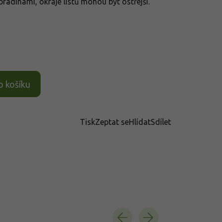
radinami, okraje listů mohou být ostřejší.
o košíku
Tisk
Zeptat se
Hlídat
Sdílet