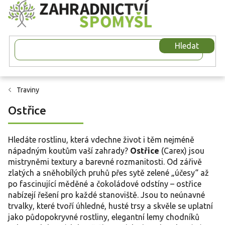
Přejít
na
obsah
Hledat
Traviny
Ostřice
Hledáte rostlinu, která vdechne život i těm nejméně
nápadným koutům vaší zahrady?
Ostřice
(Carex) jsou
mistryněmi textury a barevné rozmanitosti. Od zářivě
zlatých a sněhobílých pruhů přes sytě zelené „účesy“ až
po fascinující měděné a čokoládové odstíny – ostřice
nabízejí řešení pro každé stanoviště. Jsou to neúnavné
trvalky, které tvoří úhledné, husté trsy a skvěle se uplatní
jako půdopokryvné rostliny, elegantní lemy chodníků