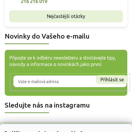
216 216 019
Nejčastější otázky
Novinky do Vašeho e-mailu
Připojte se k odběru newsletteru a dostávejte tipy,
návody a informace o novinkách jako první.
Přihlásit se
Sledujte nás na instagramu
Z
á