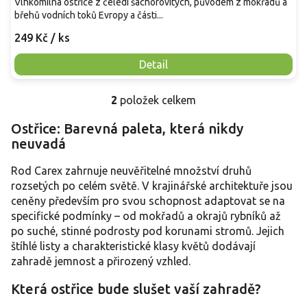
Vlhkomilná ostřice z čeledi šáchorovitých, původem z mokřadů a
břehů vodních toků Evropy a části...
249 Kč
/ ks
Detail
2
položek celkem
O
v
Ostřice: Barevná paleta, která nikdy
l
neuvadá
á
d
a
Rod Carex zahrnuje neuvěřitelné množství druhů
c
rozsetých po celém světě. V krajinářské architektuře jsou
í
ceněny především pro svou schopnost adaptovat se na
p
specifické podmínky – od mokřadů a okrajů rybníků až
r
po suché, stinné podrosty pod korunami stromů. Jejich
v
štíhlé listy a charakteristické klasy květů dodávají
k
y
zahradě jemnost a přirozený vzhled.
v
ý
Která ostřice bude slušet vaší zahradě?
p