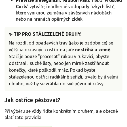
Převislé a elegantní:
'Ribbon Falls'
nebo
'Frosted
Curls'
vytvářejí nádherné vodopády úzkých listů,
které vyniknou zejména v závěsných nádobách
nebo na hranách opěrných zídek.
✨ TIP PRO STÁLEZELENÉ DRUHY:
Na rozdíl od opadavých trav (jako je ozdobnice) se
většina okrasných ostřic na jaře
nestříhá u země
.
Stačí je pouze "pročesat" rukou v rukavici, abyste
odstranili suché listy, nebo jen mírně zastřihnout
konečky, které poškodil mráz. Pokud byste
stálezelenou ostřici radikálně seřízli, trvalo by jí velmi
dlouho, než by se vrátila do své původní krásy.
Jak ostřice pěstovat?
Při výběru se vždy řiďte konkrétním druhem, ale obecně
platí tato pravidla: