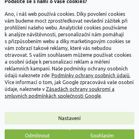
Podělíte se s námi o vaše cookies?
p
a
Ano, i náš web používá cookies. Díky povolení cookies
t
vám budeme moct zprostředkovat nevšední zážitek při
í
prohlížení našeho webu. Analytické cookies používáme
Vše o nákupu
k analýze návštěvnosti, personalizační nám pomáhají
s přizpůsobením webu a díky marketingovým cookies se
vám zobrazí takové reklamy, které vás nebudou
Informace pro Vás
otravovat.
S vaším souhlasem můžeme používat cookies
a osobní údaje k personalizaci reklam a měření
Kontakujte nás
reklamních kampaní. Naše podmínky ochrany osobních
údajů naleznete zde:
Podmínky ochrany osobních údajů.
Více informací o tom, jak Google zpracovává vaše osobní
údaje, naleznete v
Zásadách ochrany soukromí a
smluvních podmínkách společnosti Google
.
Nastavení
Copyright 2026
Zahradnictví Spomyšl
. Všechna práva vyhrazena.
Odmítnout
Souhlasím