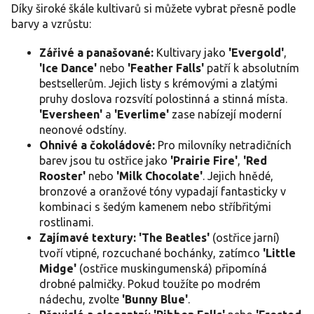
i
Díky široké škále kultivarů si můžete vybrat přesně podle
s
barvy a vzrůstu:
u
Zářivé a panašované:
Kultivary jako
'Evergold'
,
'Ice Dance'
nebo
'Feather Falls'
patří k absolutním
bestsellerům. Jejich listy s krémovými a zlatými
pruhy doslova rozsvítí polostinná a stinná místa.
'Eversheen'
a
'Everlime'
zase nabízejí moderní
neonové odstíny.
Ohnivé a čokoládové:
Pro milovníky netradičních
barev jsou tu ostřice jako
'Prairie Fire'
,
'Red
Rooster'
nebo
'Milk Chocolate'
. Jejich hnědé,
bronzové a oranžové tóny vypadají fantasticky v
kombinaci s šedým kamenem nebo stříbřitými
rostlinami.
Zajímavé textury:
'The Beatles'
(ostřice jarní)
tvoří vtipné, rozcuchané bochánky, zatímco
'Little
Midge'
(ostřice muskingumenská) připomíná
drobné palmičky. Pokud toužíte po modrém
nádechu, zvolte
'Bunny Blue'
.