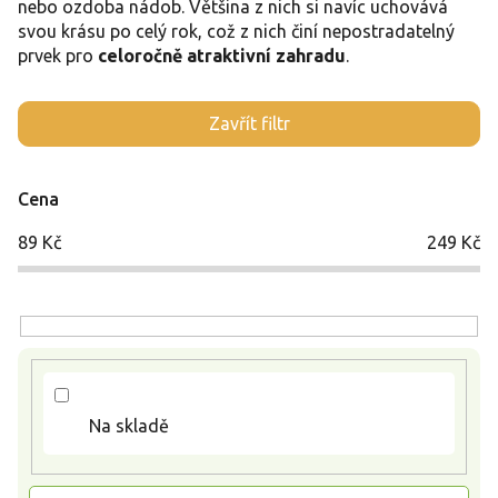
nebo ozdoba nádob. Většina z nich si navíc uchovává
svou krásu po celý rok, což z nich činí nepostradatelný
prvek pro
celoročně atraktivní zahradu
.
V
Zavřít filtr
ý
p
i
Cena
s
p
89
Kč
249
Kč
r
o
d
u
k
t
ů
Na skladě