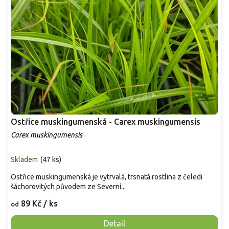
Ostřice muskingumenská - Carex muskingumensis
Carex muskingumensis
Skladem
(
47 ks
)
Ostřice muskingumenská je vytrvalá, trsnatá rostlina z čeledi
šáchorovitých původem ze Severní...
89 Kč
/ ks
od
Detail