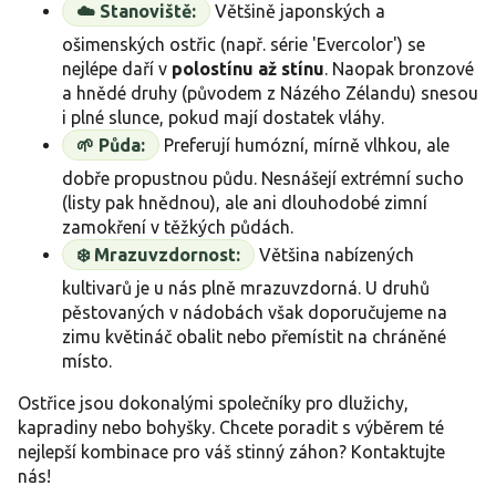
☁️ Stanoviště:
Většině japonských a
ošimenských ostřic (např. série 'Evercolor') se
nejlépe daří v
polostínu až stínu
. Naopak bronzové
a hnědé druhy (původem z Názého Zélandu) snesou
i plné slunce, pokud mají dostatek vláhy.
🌱 Půda:
Preferují humózní, mírně vlhkou, ale
dobře propustnou půdu. Nesnášejí extrémní sucho
(listy pak hnědnou), ale ani dlouhodobé zimní
zamokření v těžkých půdách.
❄️ Mrazuvzdornost:
Většina nabízených
kultivarů je u nás plně mrazuvzdorná. U druhů
pěstovaných v nádobách však doporučujeme na
zimu květináč obalit nebo přemístit na chráněné
místo.
Ostřice jsou dokonalými společníky pro dlužichy,
kapradiny nebo bohyšky. Chcete poradit s výběrem té
nejlepší kombinace pro váš stinný záhon? Kontaktujte
nás!