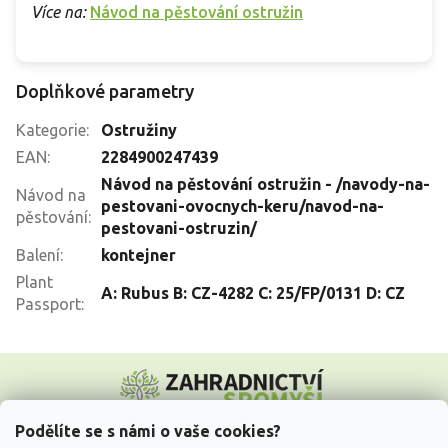
Více na:
Návod na pěstování ostružin
Doplňkové parametry
Kategorie
:
Ostružiny
EAN
:
2284900247439
Návod na pěstování ostružin - /navody-na-
Návod na
pestovani-ovocnych-keru/navod-na-
pěstování
:
pestovani-ostruzin/
Balení
:
kontejner
Plant
A: Rubus B: CZ-4282 C: 25/FP/0131 D: CZ
Passport
:
Z
á
p
a
Podělíte se s námi o vaše cookies?