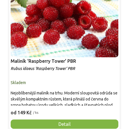
Maliník 'Raspberry Tower' PBR
P
'
Rubus idaeus 'Raspberry Tower' PBR
C
Skladem
S
Nejoblíbenější maliník na trhu. Moderní sloupovitá odrůda se
M
skvělým kompaktním růstem, která přináší od června do
A
srpna bohatou úrodu velkých, sladkých a šťavnatých plodů.
v
Pevné vzpřímené výhony tvoří elegantní habitus bez
j
od 149 Kč
o
/ ks
nutnosti opory, ideální pro nádoby, balkony i malé zahrady.
n
Mrazuvzdornost do −25 °C a spolehlivá vitalita z něj dělají
V
Detail