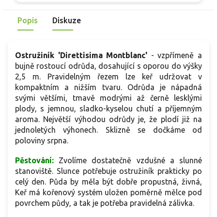
skvělou volbu pro každého pěstitele.
Popis
Diskuze
Ostružiník 'Direttisima Montblanc'
-
vzpřímeně a
bujně rostoucí odrůda, dosahující s oporou do výšky
2,5 m. Pravidelným řezem lze keř udržovat v
kompaktním a nižším tvaru. Odrůda je nápadná
svými většími, tmavě modrými až černě lesklými
plody, s jemnou, sladko-kyselou chutí a příjemným
aroma. Největší výhodou odrůdy je, že plodí již na
jednoletých výhonech. Sklizně se dočkáme od
poloviny srpna.
Pěstování:
Zvolíme dostatečně vzdušné a slunné
stanoviště. Slunce potřebuje ostružiník prakticky po
celý den. Půda by měla být dobře propustná, živná,
Keř má kořenový systém uložen poměrně mělce pod
povrchem půdy, a tak je potřeba pravidelná zálivka.