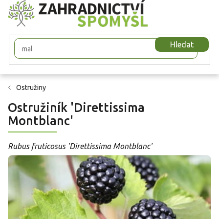
Přejít
na
obsah
Hledat
Ostružiny
Ostružiník 'Direttissima
Montblanc'
Rubus fruticosus 'Direttissima Montblanc'