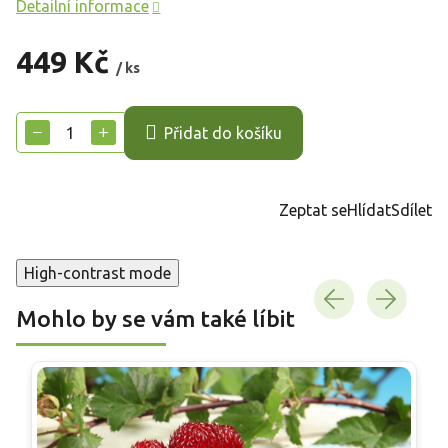
Detailní informace
449 Kč
/ ks
Měrná
cena:
−
+
Přidat do košíku
Zeptat se
Hlídat
Sdílet
High-contrast mode
Mohlo by se vám také líbit