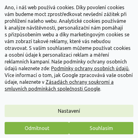
t
Vše o nákupu
í
Ano, i náš web používá cookies. Díky povolení cookies
vám budeme moct zprostředkovat nevšední zážitek při
prohlížení našeho webu. Analytické cookies používáme
Informace pro Vás
k analýze návštěvnosti, personalizační nám pomáhají
s přizpůsobením webu a díky marketingovým cookies se
Kontakujte nás
vám zobrazí takové reklamy, které vás nebudou
otravovat.
S vaším souhlasem můžeme používat cookies
a osobní údaje k personalizaci reklam a měření
reklamních kampaní. Naše podmínky ochrany osobních
údajů naleznete zde:
Podmínky ochrany osobních údajů.
Více informací o tom, jak Google zpracovává vaše osobní
údaje, naleznete v
Zásadách ochrany soukromí a
smluvních podmínkách společnosti Google
.
Vytvořil Shoptet
Nastavení
Copyright 2026
Zahradnictví Spomyšl
. Všechna práva
Odmítnout
Souhlasím
vyhrazena.
Máme pro vás malý dárek