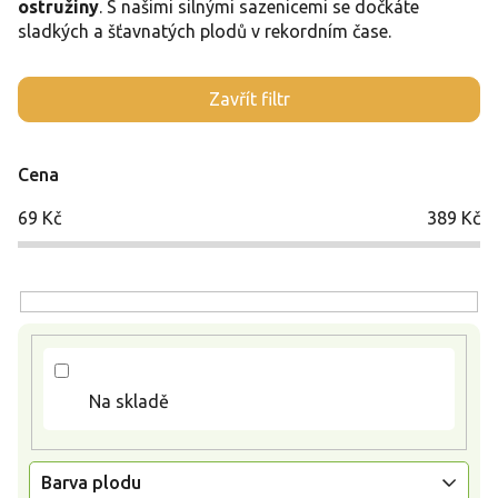
ostružiny
. S našimi silnými sazenicemi se dočkáte
sladkých a šťavnatých plodů v rekordním čase.
V
Zavřít filtr
ý
p
i
Cena
s
p
69
Kč
389
Kč
r
o
d
u
k
t
ů
Na skladě
Barva plodu