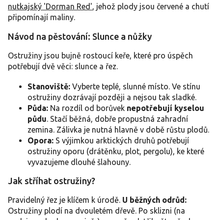
nutkajský 'Dorman Red'
, jehož plody jsou červené a chutí
připomínají maliny.
Návod na pěstování: Slunce a nůžky
Ostružiny jsou bujně rostoucí keře, které pro úspěch
potřebují dvě věci: slunce a řez.
Stanoviště:
Vyberte teplé, slunné místo. Ve stínu
ostružiny dozrávají později a nejsou tak sladké.
Půda:
Na rozdíl od borůvek
nepotřebují kyselou
půdu
. Stačí běžná, dobře propustná zahradní
zemina. Zálivka je nutná hlavně v době růstu plodů.
Opora:
S výjimkou arktických druhů potřebují
ostružiny oporu (drátěnku, plot, pergolu), ke které
vyvazujeme dlouhé šlahouny.
Jak stříhat ostružiny?
Pravidelný řez je klíčem k úrodě.
U běžných odrůd:
Ostružiny plodí na dvouletém dřevě. Po sklizni (na