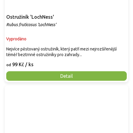
Ostružiník 'LochNess'
Rubus fruticosus 'LochNess'
Vyprodáno
Nejvíce pěstovaný ostružiník, který patří mezi nejrozšířenější
téměř beztrnné ostružiníky pro zahrady...
99 Kč
/ ks
od
Detail