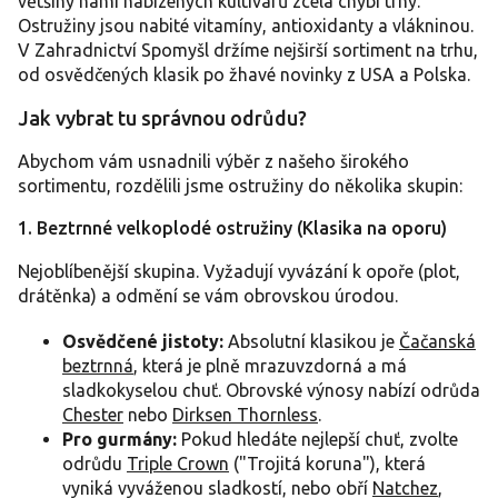
většiny námi nabízených kultivarů zcela chybí trny.
r
Ostružiny jsou nabité vitamíny, antioxidanty a vlákninou.
v
V Zahradnictví Spomyšl držíme nejširší sortiment na trhu,
k
y
od osvědčených klasik po žhavé novinky z USA a Polska.
v
ý
Jak vybrat tu správnou odrůdu?
p
i
Abychom vám usnadnili výběr z našeho širokého
s
sortimentu, rozdělili jsme ostružiny do několika skupin:
u
1. Beztrnné velkoplodé ostružiny (Klasika na oporu)
Nejoblíbenější skupina. Vyžadují vyvázání k opoře (plot,
drátěnka) a odmění se vám obrovskou úrodou.
Osvědčené jistoty:
Absolutní klasikou je
Čačanská
beztrnná
, která je plně mrazuvzdorná a má
sladkokyselou chuť. Obrovské výnosy nabízí odrůda
Chester
nebo
Dirksen Thornless
.
Pro gurmány:
Pokud hledáte nejlepší chuť, zvolte
odrůdu
Triple Crown
("Trojitá koruna"), která
vyniká vyváženou sladkostí, nebo obří
Natchez
,