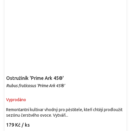
Ostružiník 'Prime Ark 45®'
Rubus fruticosus 'Prime Ark 45®'
Vyprodáno
Remontantní kultivar vhodný pro pěstitele, kteří chtějí prodloužit
sezónu čerstvého ovoce. Vytváří...
179 Kč
/ ks