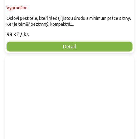
Vyprodáno
Osloví pěstitele, kteří hledají jistou úrodu a minimum práce s trny.
Keř je téměř beztrnný, kompaktní,...
99 Kč
/ ks
Detail