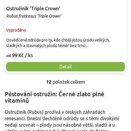
Ostružiník 'Triple Crown'
Rubus fruticosus 'Triple Crown'
Vyprodáno
Osvědčená odrůda pro ty, kdo chtějí jistou úrodu velkých,
sladkých a šťavnatých plodů téměř bez trnů....
99 Kč
/ ks
od
Detail
12
položek celkem
O
v
Pěstování ostružin: Černé zlato plné
l
vitamínů
á
d
a
Ostružiník (Rubus) prožívá v českých zahradách
c
renesanci. Dnešní šlechtěné odrůdy se s těmi divokými
í
nedají srovnat – plody jsou násobně větší, sladší a u
p