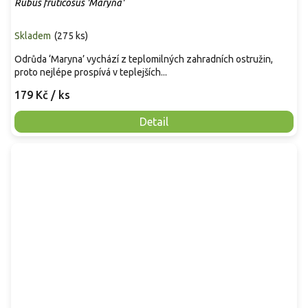
Rubus fruticosus 'Maryna'
Skladem
(
275 ks
)
Odrůda ‘Maryna’ vychází z teplomilných zahradních ostružin,
proto nejlépe prospívá v teplejších...
179 Kč
/ ks
Detail