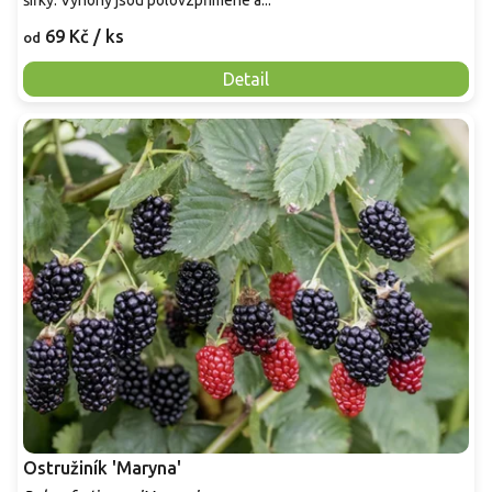
šířky. Výhony jsou polovzpřímené a...
69 Kč
/ ks
od
Detail
Ostružiník 'Maryna'