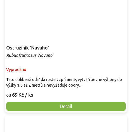
Ostružiník 'Navaho'
Rubus fruticosus 'Navaho'
Vyprodáno
Tato oblíbená odrůda roste vzpřímeně, vytváří pevné výhony do
výšky 1,5 až 2 metrů a nevyžaduje opory....
69 Kč
/ ks
od
Detail