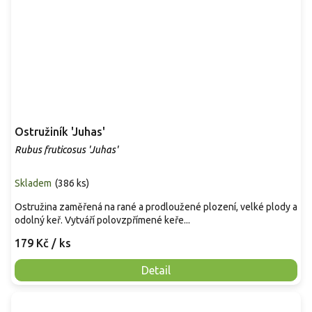
Ostružiník 'Juhas'
Rubus fruticosus 'Juhas'
Skladem
(
386 ks
)
Ostružina zaměřená na rané a prodloužené plození, velké plody a
odolný keř. Vytváří polovzpřímené keře...
179 Kč
/ ks
Detail