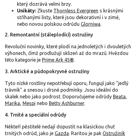
který dozrává velmi brzy.
Unikáty:
Zkuste
Thornless Evergreen
s krásnými
stříhanými listy, které jsou dekorativní i v zimě,
nebo novou polskou odrůdu
Glorniwa
.
2. Remontantní (stáleplodící) ostružiny
Revoluční novinky, které plodí na jednoletých i dvouletých
výhonech, čímž prodlužují sklizeň až do mrazů. Hvězdou
této kategorie je
Prime Ark 45®
.
3. Arktické a půdopokryvné ostružiny
Tyto nízké rostliny nepotřebují oporu, fungují jako "jedlý
trávník" a snesou i drsné podmínky. Jsou ideální do
skalek nebo jako podrost. Doporučujeme odrůdy
Beata
,
Marika
,
Mespi
nebo
Betty Ashburner
.
4. Trnité a speciální odrůdy
Někteří pěstitelé nedají dopustit na klasickou chuť
trnitých odrůd, jako je
Gazda
. Raritou je pak
Ostružiník