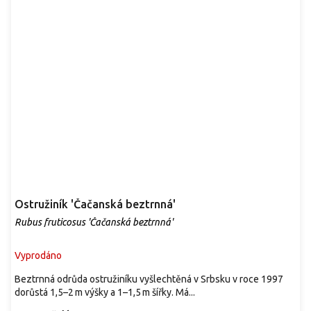
Ostružiník 'Čačanská beztrnná'
Rubus fruticosus 'Čačanská beztrnná'
Vyprodáno
Beztrnná odrůda ostružiníku vyšlechtěná v Srbsku v roce 1997
dorůstá 1,5–2 m výšky a 1–1,5 m šířky. Má...