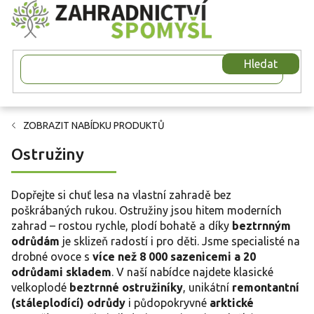
Přejít
na
obsah
Hledat
ZOBRAZIT NABÍDKU PRODUKTŮ
Ostružiny
Dopřejte si chuť lesa na vlastní zahradě bez
poškrábaných rukou. Ostružiny jsou hitem moderních
zahrad – rostou rychle, plodí bohatě a díky
beztrnným
odrůdám
je sklizeň radostí i pro děti. Jsme specialisté na
drobné ovoce s
více než 8 000 sazenicemi a 20
odrůdami skladem
. V naší nabídce najdete klasické
velkoplodé
beztrnné ostružiníky
, unikátní
remontantní
(stáleplodící) odrůdy
i půdopokryvné
arktické