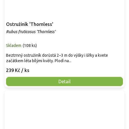
Ostružiník 'Thornless'
Rubus fruticosus 'Thornless'
Skladem
(
108 ks
)
Beztrnný ostružiník dorůstá 2–3 m do výšky i šířky a kvete
začátkem léta bílými květy. Plodí na...
239 Kč
/ ks
Detail