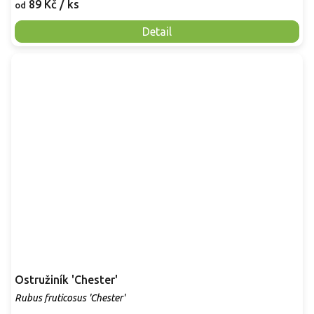
89 Kč
/ ks
od
Detail
Ostružiník 'Chester'
Rubus fruticosus 'Chester'