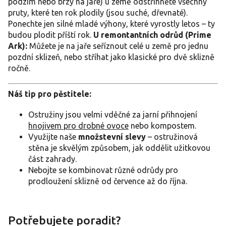
podzim nebo brzy na jaře) u země odstřihněte všechny
pruty, které ten rok plodily (jsou suché, dřevnaté).
Ponechte jen silné mladé výhony, které vyrostly letos – ty
budou plodit příští rok.
U remontantních odrůd (Prime
Ark):
Můžete je na jaře seříznout celé u země pro jednu
pozdní sklizeň, nebo stříhat jako klasické pro dvě sklizně
ročně.
Náš tip pro pěstitele:
Ostružiny jsou velmi vděčné za jarní přihnojení
hnojivem pro drobné ovoce
nebo kompostem.
Využijte naše
množstevní slevy
– ostružinová
stěna je skvělým způsobem, jak oddělit užitkovou
část zahrady.
Nebojte se kombinovat různé odrůdy pro
prodloužení sklizně od července až do října.
Potřebujete poradit?