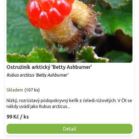
Ostružiník arktický 'Betty Ashburner'
Rubus arcticus 'Betty Ashburner'
Skladem
(
107 ks
)
Nízký, rozrůstavý půdopokryvný keřík z čeledi růžovitých. V ČR se
někdy uvádí jako Rubus arcticus...
99 Kč
/ ks
Detail