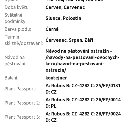
Doba květu
:
Červen, Červenec
Světelné
Slunce
,
Polostín
podmínky
:
Barva plodu
:
Černá
Termín
Červenec
,
Srpen
,
Září
sklizně/dozrávání
:
Návod na pěstování ostružin -
Návod na
/navody-na-pestovani-ovocnych-
pěstování
:
keru/navod-na-pestovani-
ostruzin/
Balení
:
kontejner
A: Rubus B: CZ-4282 C: 25/FP/0131
Plant Passport
:
D: CZ
A: Rubus B: CZ-4282 C: 26/FP/0014
Plant Passport 2
:
D: PL
A: Rubus B: CZ-4282 C: 26/FP/0024
Plant Passport 3
:
D: CZ