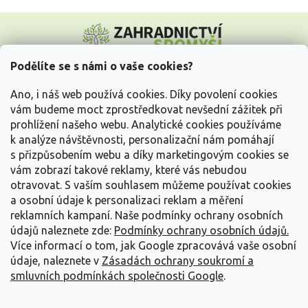
Z
á
p
a
Podělíte se s námi o vaše cookies?
t
Vše o nákupu
í
Ano, i náš web používá cookies. Díky povolení cookies
vám budeme moct zprostředkovat nevšední zážitek při
prohlížení našeho webu. Analytické cookies používáme
Informace pro Vás
k analýze návštěvnosti, personalizační nám pomáhají
s přizpůsobením webu a díky marketingovým cookies se
Kontakujte nás
vám zobrazí takové reklamy, které vás nebudou
otravovat.
S vaším souhlasem můžeme používat cookies
a osobní údaje k personalizaci reklam a měření
reklamních kampaní. Naše podmínky ochrany osobních
údajů naleznete zde:
Podmínky ochrany osobních údajů.
Více informací o tom, jak Google zpracovává vaše osobní
údaje, naleznete v
Zásadách ochrany soukromí a
smluvních podmínkách společnosti Google
.