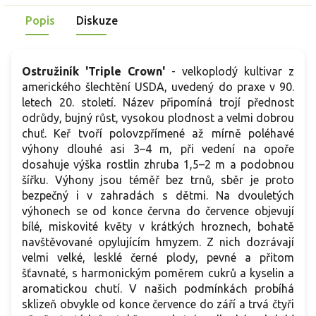
slupkou, sladkou, aromatickou dužninou se hodí k přímé
j
Popis
Diskuze
konzumaci, na dezerty i k mražení. Plody obsahují vitamin C a
d
antokyany.
v
d
Ostružiník 'Triple Crown'
- velkoplodý kultivar z
k
amerického šlechtění USDA, uvedený do praxe v 90.
z
letech 20. století. Název připomíná trojí přednost
š
odrůdy, bujný růst, vysokou plodnost a velmi dobrou
d
chuť. Keř tvoří polovzpřímené až mírně poléhavé
výhony dlouhé asi 3–4 m, při vedení na opoře
dosahuje výška rostlin zhruba 1,5–2 m a podobnou
šířku. Výhony jsou téměř bez trnů, sběr je proto
bezpečný i v zahradách s dětmi. Na dvouletých
výhonech se od konce června do července objevují
bílé, miskovité květy v krátkých hroznech, bohatě
navštěvované opylujícím hmyzem. Z nich dozrávají
velmi velké, lesklé černé plody, pevné a přitom
šťavnaté, s harmonickým poměrem cukrů a kyselin a
aromatickou chutí. V našich podmínkách probíhá
sklizeň obvykle od konce července do září a trvá čtyři