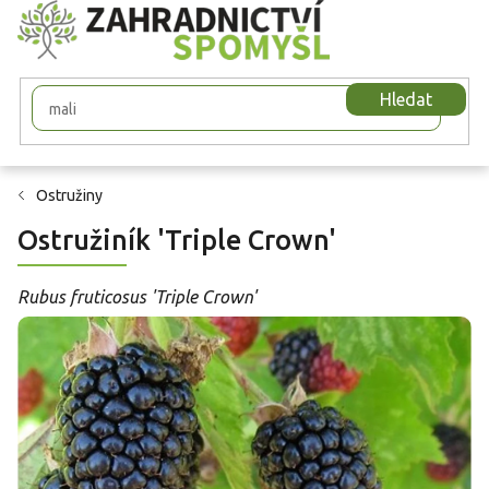
Přejít
na
obsah
Hledat
Ostružiny
Ostružiník 'Triple Crown'
Rubus fruticosus 'Triple Crown'