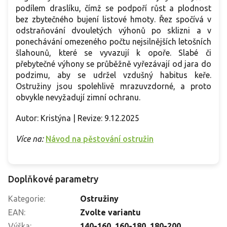
podílem draslíku, čímž se podpoří růst a plodnost
bez zbytečného bujení listové hmoty. Řez spočívá v
odstraňování dvouletých výhonů po sklizni a v
ponechávání omezeného počtu nejsilnějších letošních
šlahounů, které se vyvazují k opoře. Slabé či
přebytečné výhony se průběžně vyřezávají od jara do
podzimu, aby se udržel vzdušný habitus keře.
Ostružiny jsou spolehlivě mrazuvzdorné, a proto
obvykle nevyžadují zimní ochranu.
Autor: Kristýna | Revize: 9.12.2025
Více na:
Návod na pěstování ostružin
Doplňkové parametry
Kategorie
:
Ostružiny
EAN
:
Zvolte variantu
Výška
:
140-160
,
160-180
,
180-200