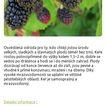
Osvědčená odrůda pro ty, kdo chtějí jistou úrodu
velkých, sladkých a šťavnatých plodů téměř bez trnů. Keře
rostou polovzpřímeně do výšky kolem 1,5–2 m, dobře se
vedou po drátěnce a hodí se i do menších zahrad. Plody
dozrávají od konce července až do září, jsou pevné a
vhodné k přímé konzumaci, mražení i na džemy. Díky
vysoké mrazuvzdornosti se uplatní ve většině
pěstitelských oblastí. Keř je samosprašný a
mrazuvzdorný.
Detailní informace