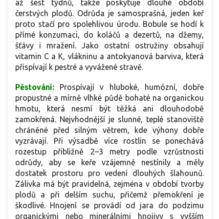
až šest týdnů, takže poskytuje dlouhé období
čerstvých plodů. Odrůda je samosprašná, jeden keř
proto stačí pro spolehlivou úrodu. Bobule se hodí k
přímé konzumaci, do koláčů a dezertů, na džemy,
šťávy i mražení. Jako ostatní ostružiny obsahují
vitamin C a K, vlákninu a antokyanová barviva, která
přispívají k pestré a vyvážené stravě.
Pěstování:
Prospívají v hluboké, humózní, dobře
propustné a mírně vlhké půdě bohaté na organickou
hmotu, která nesmí být těžká ani dlouhodobě
zamokřená. Nejvhodnější je slunné, teplé stanoviště
chráněné před silným větrem, kde výhony dobře
vyzrávají. Při výsadbě více rostlin se ponechává
rozestup přibližně 2–3 metry podle vzrůstnosti
odrůdy, aby se keře vzájemně nestínily a měly
dostatek prostoru pro vedení dlouhých šlahounů.
Zálivka má být pravidelná, zejména v období tvorby
plodů a při delším suchu, přičemž přemokření je
škodlivé. Hnojení se provádí od jara do podzimu
organickými nebo minerálními hnojivy s vyšším