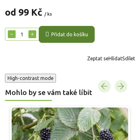
od
99 Kč
/ ks
Měrná
cena:
−
+
Přidat do košíku
Zeptat se
Hlídat
Sdílet
High-contrast mode
Mohlo by se vám také líbit