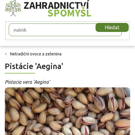
Přejít
na
obsah
Hledat
Netradiční ovoce a zelenina
Pistácie 'Aegina'
Pistacia vera 'Aegina'