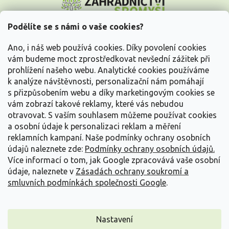
á
p
a
Podělíte se s námi o vaše cookies?
t
Vše o nákupu
í
Ano, i náš web používá cookies. Díky povolení cookies
vám budeme moct zprostředkovat nevšední zážitek při
prohlížení našeho webu. Analytické cookies používáme
Informace pro Vás
k analýze návštěvnosti, personalizační nám pomáhají
s přizpůsobením webu a díky marketingovým cookies se
Kontakujte nás
vám zobrazí takové reklamy, které vás nebudou
otravovat.
S vaším souhlasem můžeme používat cookies
a osobní údaje k personalizaci reklam a měření
reklamních kampaní. Naše podmínky ochrany osobních
údajů naleznete zde:
Podmínky ochrany osobních údajů.
Více informací o tom, jak Google zpracovává vaše osobní
údaje, naleznete v
Zásadách ochrany soukromí a
smluvních podmínkách společnosti Google
.
Vytvořil Shoptet
Nastavení