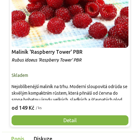
Maliník 'Raspberry Tower' PBR
P
'
Rubus idaeus 'Raspberry Tower' PBR
C
Skladem
S
Nejoblíbenější maliník na trhu. Moderní sloupovitá odrůda se
M
skvělým kompaktním růstem, která přináší od června do
A
srpna bohatou úrodu velkých, sladkých a šťavnatých plodů.
v
Pevné vzpřímené výhony tvoří elegantní habitus bez
j
od 149 Kč
o
/ ks
nutnosti opory, ideální pro nádoby, balkony i malé zahrady.
n
Mrazuvzdornost do −25 °C a spolehlivá vitalita z něj dělají
V
Detail
skvělou volbu pro každého pěstitele.
Popis
Diskuze