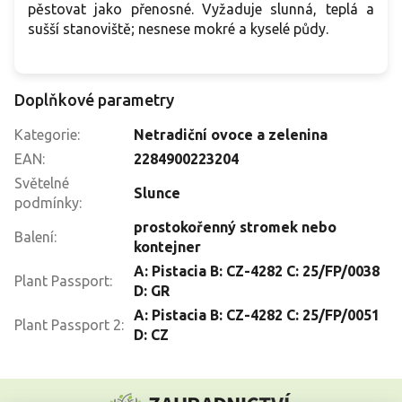
pěstovat jako přenosné. Vyžaduje slunná, teplá a
sušší stanoviště; nesnese mokré a kyselé půdy.
Doplňkové parametry
Kategorie
:
Netradiční ovoce a zelenina
EAN
:
2284900223204
Světelné
Slunce
podmínky
:
prostokořenný stromek nebo
Balení
:
kontejner
A: Pistacia B: CZ-4282 C: 25/FP/0038
Plant Passport
:
D: GR
A: Pistacia B: CZ-4282 C: 25/FP/0051
Plant Passport 2
:
D: CZ
Z