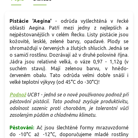
Pistácie 'Aegina'
- odrůda vyšlechtěná v řecké
oblasti Aegina. Patří mezi jedny z nejlepších a
nejpěstovanějších v celém Řecku. Listy pistácie jsou
kožovité, lesklé, zelené barvy, opadavé. Plody se
shromažďují v červených a žlutých shlucích. Jedná se
o samičí rostlinu. Dozrávají až v druhé polovině října.
Jádra jsou relativně velká, o váze 0,97 - 1,12g (v
suchém stavu). Mají zelenou barvu, v hnědo-
červeném obalu. Tato odrůda velmi dobře snáší i
velké teplotní výkyvy (od 45°C do -30°C)!
Podnož
UCB1 - jedná se o nově používanou podnož při
pěstování pistácií. Tato podnož zvyšuje produktivitu,
odolnost sazenic proti chorobám, je tolerantní vůči
zasoleným půdám a chladnému klimatu.
Pěstování:
Ač jsou šlechtěné formy mrazuvzdorné
do -10°C až -12°C, doporučujeme mladé rostliny