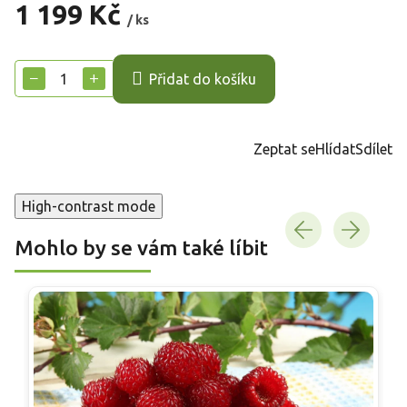
1 199 Kč
/ ks
Měrná
cena:
−
+
Přidat do košíku
Zeptat se
Hlídat
Sdílet
High-contrast mode
Mohlo by se vám také líbit