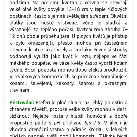
podzimu. Na přelomu května a června se otevírají
velké plné květy obvykle 15–18 cm v teple růžových
odstínech, často s jemně světlejším středem. Okvětní
plátky jsou hustě vrstvené, vůně je sladká a
výraznější za teplého počasí, kvetení trvá zhruba 7–
12 dnů podle průběhu jara. U plných květů je přístup
k pylu omezenější, přesto mohou při částečném
otevření krátce lákat včely a čmeláky. Pevnější stonky
podporují využití jako květ k řezu, nejlépe ve fázi
měkkého poupěte, ve váze květy často vydrží kolem
týdne. Boční poupata mohou dobu efektu prodloužit.
V trvalkových kompozicích se přirozeně kombinuje s
kosatci, šalvějemi, kakosty, šantou a okrasnými
travinami.
Pěstování:
Preferuje plné slunce až lehký polostín a
chráněné závětří, protože velké květy mohou v dešti
těžknout. Nejlépe roste v hlubší, humózní a dobře
propustné půdě s pH přibližně 6,5–7,5. V jílech je
vhodná drenážní vrstva a příměs štěrku, v lehkých
půdách naopak vyšší podíl kompostu. Zálivka bývá