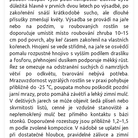
důležitá hlavně v prvních dvou letech po výsadbě, po
zakořenění snáší krátkodobé sucho, ale dlouhé
přísušky zmenšují květy. Výsadba se provádí na jaře
nebo na podzim, u roubovaných rostlin se
doporučuje umístit místo roubování zhruba 10–15
cm pod povrch, aby keř časem zakořenil na vlastních
kořenech. Hnojení se vede střídmě, na jaře se osvědčí
pomalu rozpustné hnojivo s vyšším podílem draslíku
a fosforu, přehnojení dusíkem podporuje měkký růst.
Řez se omezuje na odstranění suchých či namrzlých
větví po odkvětu, tvarování nebývá potřeba.
Mrazuvzdornost vyzrálých rostlin se v praxi pohybuje
přibližně do -25 °C, poupata mohou poškodit pozdní
jarní mrazy, proto pomáhá závětří a lehký zimní mulč.
V deštivých jarech se může objevit šedá plíseň nebo
skvrnitosti listů, cenné je vzdušné stanoviště a
nepřemokřený mulč bez přímého kontaktu s bázi
stonků. Doporučené rozestupy jsou přibližně 1,2–1,5
m podle zvolené kompozice. V nádobě se uplatní jen
při dostatečné hloubce, pravidelné zálivce a zimní