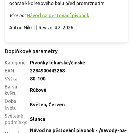
ochraně kořenového balu před promrznutím.
Více na:
Návod na pěstování pivoněk
Autor: Nikol | Revize: 4.2. 2026
Doplňkové parametry
Kategorie
:
Pivoňky lékařské/čínské
EAN
:
2284900443268
Výška
:
80-100
Barva
Růžová
květu
:
Doba
Květen
,
Červen
květu
:
Světelné
Slunce
podmínky
:
Návod na pěstování pivoněk - /navody-na-