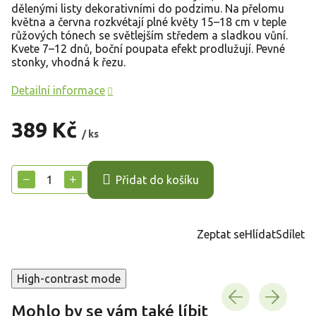
dělenými listy dekorativními do podzimu. Na přelomu
května a června rozkvétají plné květy 15–18 cm v teple
růžových tónech se světlejším středem a sladkou vůní.
Kvete 7–12 dnů, boční poupata efekt prodlužují. Pevné
stonky, vhodná k řezu.
Detailní informace
389 Kč
/ ks
Měrná
cena:
−
+
Přidat do košíku
Zeptat se
Hlídat
Sdílet
High-contrast mode
Mohlo by se vám také líbit