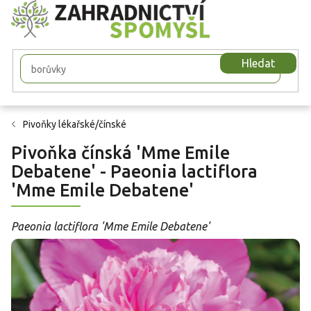
Přejít
na
obsah
Hledat
Pivoňky lékařské/čínské
Pivoňka čínská 'Mme Emile
Debatene' - Paeonia lactiflora
'Mme Emile Debatene'
Paeonia lactiflora 'Mme Emile Debatene'