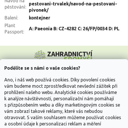
Návod na
pestovani-trvalek/navod-na-pestovani-
pěstování
:
pivonek/
Balení
:
kontejner
Plant
A: Paeonia B: CZ-4282 C: 26/FP/0034 D: PL
Passport
:
Z
á
p
a
Podělíte se s námi o vaše cookies?
t
Vše o nákupu
í
Ano, i náš web používá cookies. Díky povolení cookies
vám budeme moct zprostředkovat nevšední zážitek při
prohlížení našeho webu. Analytické cookies používáme
Informace pro Vás
k analýze návštěvnosti, personalizační nám pomáhají
s přizpůsobením webu a díky marketingovým cookies se
Kontakujte nás
vám zobrazí takové reklamy, které vás nebudou
otravovat.
S vaším souhlasem můžeme používat cookies
a osobní údaje k personalizaci reklam a měření