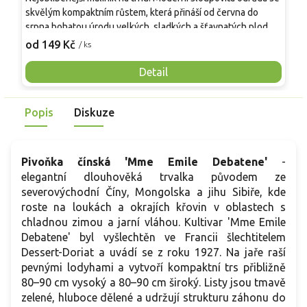
skvělým kompaktním růstem, která přináší od června do
A
srpna bohatou úrodu velkých, sladkých a šťavnatých plodů.
v
Pevné vzpřímené výhony tvoří elegantní habitus bez
j
od 149 Kč
o
/ ks
nutnosti opory, ideální pro nádoby, balkony i malé zahrady.
n
Mrazuvzdornost do −25 °C a spolehlivá vitalita z něj dělají
V
Detail
skvělou volbu pro každého pěstitele.
Popis
Diskuze
Pivoňka čínská 'Mme Emile Debatene'
-
elegantní dlouhověká trvalka původem ze
severovýchodní Číny, Mongolska a jihu Sibiře, kde
roste na loukách a okrajích křovin v oblastech s
chladnou zimou a jarní vláhou. Kultivar 'Mme Emile
Debatene' byl vyšlechtěn ve Francii šlechtitelem
Dessert-Doriat a uvádí se z roku 1927. Na jaře raší
pevnými lodyhami a vytvoří kompaktní trs přibližně
80–90 cm vysoký a 80–90 cm široký. Listy jsou tmavě
zelené, hluboce dělené a udržují strukturu záhonu do