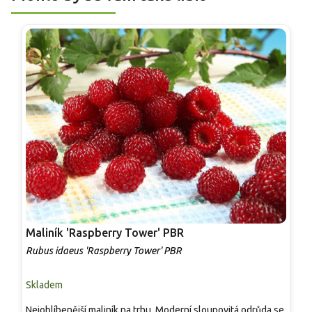
Maliník 'Raspberry Tower' PBR
P
'
Rubus idaeus 'Raspberry Tower' PBR
C
Skladem
S
Nejoblíbenější maliník na trhu. Moderní sloupovitá odrůda se
M