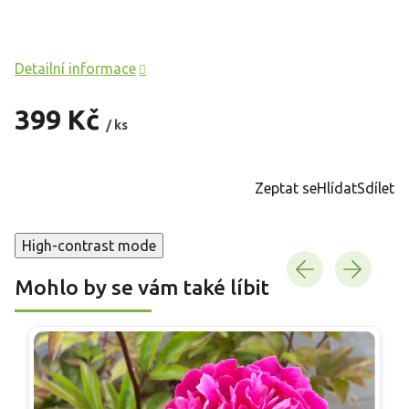
Detailní informace
399 Kč
/ ks
Měrná
cena:
Zeptat se
Hlídat
Sdílet
High-contrast mode
Mohlo by se vám také líbit