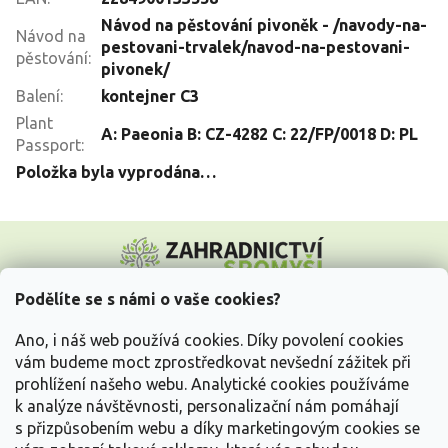
Návod na pěstování pivoněk - /navody-na-
Návod na
pestovani-trvalek/navod-na-pestovani-
pěstování
:
pivonek/
Balení
:
kontejner C3
Plant
A: Paeonia B: CZ-4282 C: 22/FP/0018 D: PL
Passport
:
Položka byla vyprodána…
Z
á
p
a
Podělíte se s námi o vaše cookies?
t
Vše o nákupu
í
Ano, i náš web používá cookies. Díky povolení cookies
vám budeme moct zprostředkovat nevšední zážitek při
prohlížení našeho webu. Analytické cookies používáme
Informace pro Vás
k analýze návštěvnosti, personalizační nám pomáhají
s přizpůsobením webu a díky marketingovým cookies se
Kontakujte nás