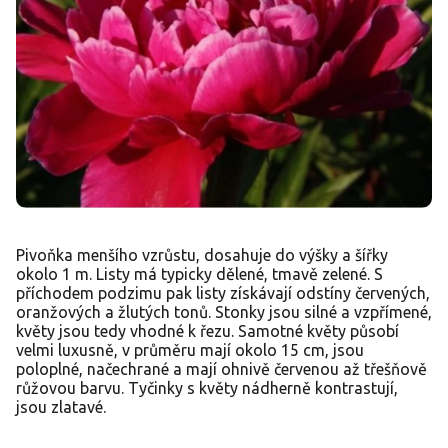
Pivoňka menšího vzrůstu, dosahuje do výšky a šířky
okolo 1 m. Listy má typicky dělené, tmavě zelené. S
příchodem podzimu pak listy získávají odstíny červených,
oranžových a žlutých tonů. Stonky jsou silné a vzpřímené,
květy jsou tedy vhodné k řezu. Samotné květy působí
velmi luxusně, v průměru mají okolo 15 cm, jsou
poloplné, načechrané a mají ohnivě červenou až třešňově
růžovou barvu. Tyčinky s květy nádherně kontrastují,
jsou zlatavé.