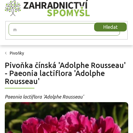
Přejít
na
obsah
Hledat
Pivoňky
Pivoňka čínská 'Adolphe Rousseau'
- Paeonia lactiflora 'Adolphe
Rousseau'
Paeonia lactiflora 'Adolphe Rousseau'