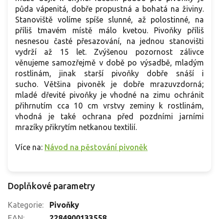
půda vápenitá, dobře propustná a bohatá na živiny.
Stanoviště volíme spíše slunné, až polostinné, na
příliš tmavém místě málo kvetou. Pivoňky příliš
nesnesou časté přesazování, na jednou stanovišti
vydrží až 15 let. Zvýšenou pozornost zálivce
věnujeme samozřejmě v době po výsadbě, mladým
rostlinám, jinak starší pivoňky dobře snáší i
sucho. Většina pivoněk je dobře mrazuvzdorná;
mladé dřevité pivoňky je vhodné na zimu ochránit
přihrnutím cca 10 cm vrstvy zeminy k rostlinám,
vhodná je také ochrana před pozdními jarními
mrazíky přikrytím netkanou textilií.
Více na:
Návod na pěstování pivoněk
Doplňkové parametry
Kategorie
:
Pivoňky
EAN
:
2284900133558