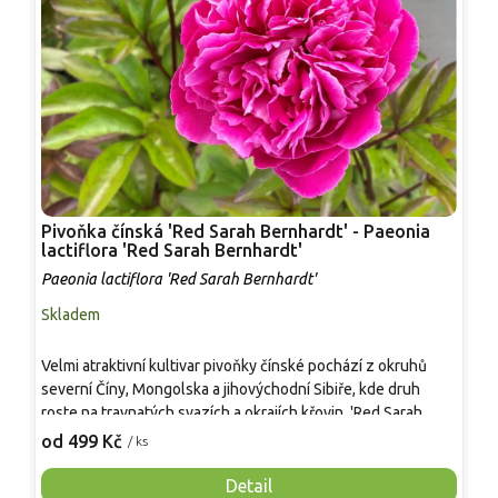
Pivoňka čínská 'Red Sarah Bernhardt' - Paeonia
P
lactiflora 'Red Sarah Bernhardt'
'
Paeonia lactiflora 'Red Sarah Bernhardt'
P
Skladem
S
H
Velmi atraktivní kultivar pivoňky čínské pochází z okruhů
v
severní Číny, Mongolska a jihovýchodní Sibiře, kde druh
p
roste na travnatých svazích a okrajích křovin. 'Red Sarah
d
3
Bernhardt' byl zaregistrován v Číně roku 1980. Z hlíz na jaře
od 499 Kč
/ ks
š
vyrůstají pevné přímé stonky s tmavě zelenými, hluboce
s
dělenými listy s bronzovým nádechem při rašení. V květnu až
Detail
n