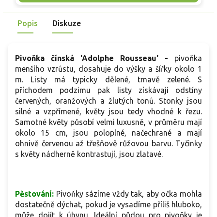
červnu nese plné květy 14–18 cm ve fuchsiově purpurových
l
až malinově růžových tónech, často se světlejším lemem, se
l
Popis
Diskuze
sladce květinovou vůní. Pěstuje se jako okrasná.
p
Pivoňka čínská 'Adolphe Rousseau' -
pivoňka
menšího vzrůstu, dosahuje do výšky a šířky okolo 1
m. Listy má typicky dělené, tmavě zelené. S
příchodem podzimu pak listy získávají odstíny
červených, oranžových a žlutých tonů. Stonky jsou
silné a vzpřímené, květy jsou tedy vhodné k řezu.
Samotné květy působí velmi luxusně, v průměru mají
okolo 15 cm, jsou poloplné, načechrané a mají
ohnivě červenou až třešňově růžovou barvu. Tyčinky
s květy nádherně kontrastují, jsou zlatavé.
Pěstování:
Pivoňky sázíme vždy tak, aby očka mohla
dostatečně dýchat, pokud je vysadíme příliš hluboko,
může dojít k úhynu. Ideální půdou pro pivoňky je