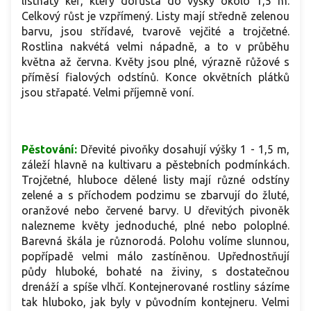
listnatý keř, který dorůstá do výšky okolo 1,5 m.
Celkový růst je vzpřímený. Listy mají středně zelenou
barvu, jsou střídavé, tvarově vejčité a trojčetné.
Rostlina nakvétá velmi nápadně, a to v průběhu
května až června. Květy jsou plné, výrazně růžové s
příměsí fialových odstínů. Konce okvětních plátků
jsou střapaté. Velmi příjemně voní.
Pěstování:
Dřevité pivoňky dosahují výšky 1 - 1,5 m,
záleží hlavně na kultivaru a pěstebních podmínkách.
Trojčetné, hluboce dělené listy mají různé odstíny
zelené a s příchodem podzimu se zbarvují do žluté,
oranžové nebo červené barvy. U dřevitých pivoněk
nalezneme květy jednoduché, plné nebo poloplné.
Barevná škála je různorodá. Polohu volíme slunnou,
popřípadě velmi málo zastíněnou. Upřednostňují
půdy hluboké, bohaté na živiny, s dostatečnou
drenáží a spíše vlhčí. Kontejnerované rostliny sázíme
tak hluboko, jak byly v původním kontejneru. Velmi