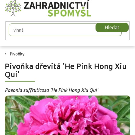
Přejít
na
obsah
Hledat
Pivoňky
Pivoňka dřevitá 'He Pink Hong Xiu
Qui'
Paeonia suffruticosa 'He Pink Hong Xiu Qui'