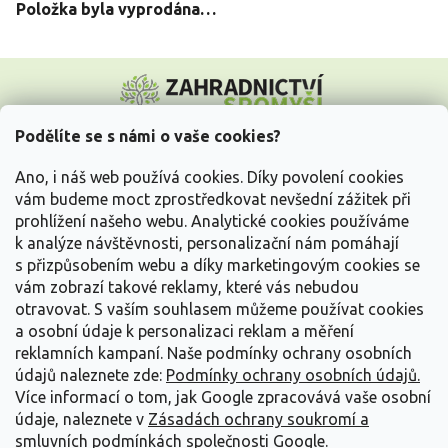
Položka byla vyprodána…
Z
á
p
a
Podělíte se s námi o vaše cookies?
t
Vše o nákupu
í
Ano, i náš web používá cookies. Díky povolení cookies
vám budeme moct zprostředkovat nevšední zážitek při
prohlížení našeho webu. Analytické cookies používáme
Informace pro Vás
k analýze návštěvnosti, personalizační nám pomáhají
s přizpůsobením webu a díky marketingovým cookies se
Kontakujte nás
vám zobrazí takové reklamy, které vás nebudou
otravovat.
S vaším souhlasem můžeme používat cookies
a osobní údaje k personalizaci reklam a měření
reklamních kampaní. Naše podmínky ochrany osobních
údajů naleznete zde:
Podmínky ochrany osobních údajů.
Více informací o tom, jak Google zpracovává vaše osobní
údaje, naleznete v
Zásadách ochrany soukromí a
smluvních podmínkách společnosti Google
.