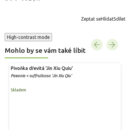
Měrná
cena:
Zeptat se
Hlídat
Sdílet
High-contrast mode
Mohlo by se vám také líbit
Pivoňka dřevitá 'Jin Xiu Quiu'
Paeonia × suffruticosa 'Jin Xiu Qiu'
Skladem