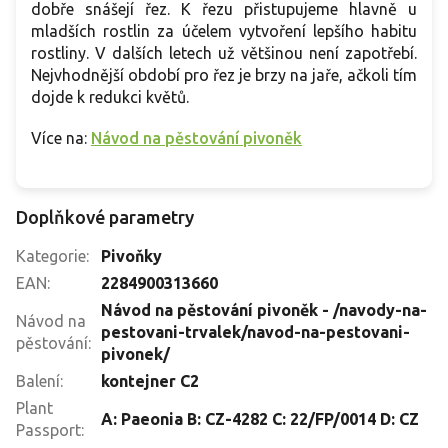
dobře snášejí řez. K řezu přistupujeme hlavně u
mladších rostlin za účelem vytvoření lepšího habitu
rostliny. V dalších letech už většinou není zapotřebí.
Nejvhodnější období pro řez je brzy na jaře, ačkoli tím
dojde k redukci květů.
Více na:
Návod na pěstování pivoněk
Doplňkové parametry
Kategorie
:
Pivoňky
EAN
:
2284900313660
Návod na pěstování pivoněk - /navody-na-
Návod na
pestovani-trvalek/navod-na-pestovani-
pěstování
:
pivonek/
Balení
:
kontejner C2
Plant
A: Paeonia B: CZ-4282 C: 22/FP/0014 D: CZ
Passport
: