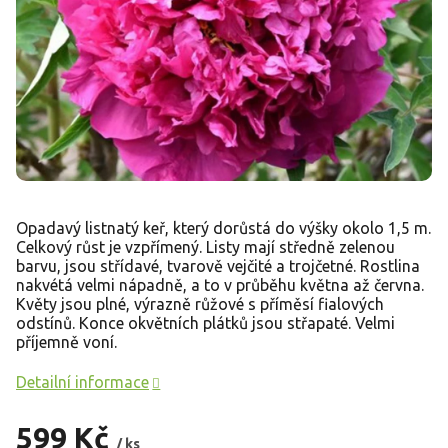
Opadavý listnatý keř, který dorůstá do výšky okolo 1,5 m.
Celkový růst je vzpřímený. Listy mají středně zelenou
barvu, jsou střídavé, tvarově vejčité a trojčetné. Rostlina
nakvétá velmi nápadně, a to v průběhu května až června.
Květy jsou plné, výrazně růžové s příměsí fialových
odstínů. Konce okvětních plátků jsou střapaté. Velmi
příjemně voní.
Detailní informace
599 Kč
/ ks