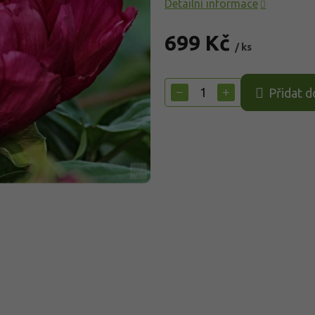
Detailní informace
699 Kč
/ ks
Měrná
cena:
−
+
Přidat d