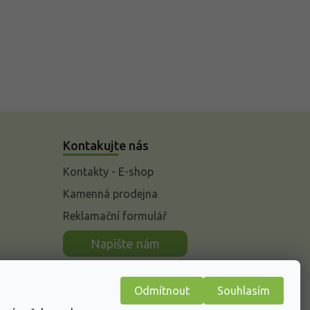
Kontakujte nás
Kontakty - E-shop
Kamenná prodejna
Reklamační formulář
n
Napište nám
Odmítnout
Souhlasím