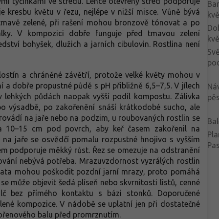
ými tyčinkami ve středu. Lehce otevřený střed podporuje
Ba
e kresbu květu v řezu, nejlépe v nižší misce. Vůně bývá
kvě
 tmavě zelené, při rašení mohou bronzově tónovat a po
Do
valky. V kompozici dobře funguje před tmavou zelení
kvě
edství bohyšek, dlužich a jarních cibulovin. Rostlina není
Svě
po
olostín a chráněné závětří, protože velké květy mohou v
í a dobře propustné půdě s pH přibližně 6,5–7,5. V jílech
Ná
 v lehkých půdách naopak vyšší podíl kompostu. Zálivka
pěs
 po výsadbě, po zakořenění snáší krátkodobé sucho, ale
rovádí na jaře nebo na podzim, u roubovaných rostlin se
Bal
ba 10–15 cm pod povrch, aby keř časem zakořenil na
Pla
, na jaře se osvědčí pomalu rozpustné hnojivo s vyšším
Pa
kem podporuje měkký růst. Řez se omezuje na odstranění
ování nebývá potřeba. Mrazuvzdornost vyzrálých rostlin
oupata mohou poškodit pozdní jarní mrazy, proto pomáhá
 se může objevit šedá plíseň nebo skvrnitosti listů, cenné
lč bez přímého kontaktu s bázi stonků. Doporučené
olené kompozice. V nádobě se uplatní jen při dostatečné
kořenového balu před promrznutím.