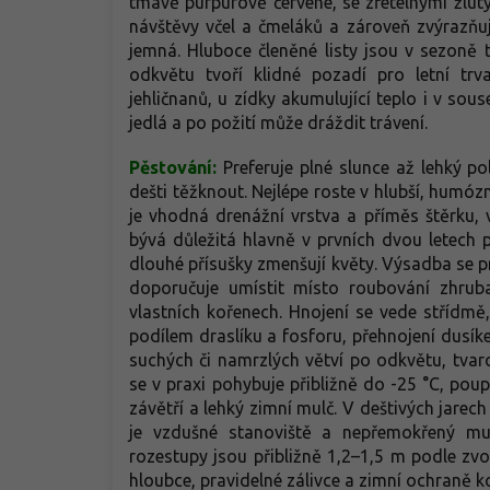
tmavě purpurově červené, se zřetelnými žlut
návštěvy včel a čmeláků a zároveň zvýrazňuj
jemná. Hluboce členěné listy jsou v sezoně
odkvětu tvoří klidné pozadí pro letní tr
jehličnanů, u zídky akumulující teplo i v sous
jedlá a po požití může dráždit trávení.
Pěstování:
Preferuje plné slunce až lehký p
dešti těžknout. Nejlépe roste v hlubší, humózn
je vhodná drenážní vrstva a příměs štěrku,
bývá důležitá hlavně v prvních dvou letech
dlouhé přísušky zmenšují květy. Výsadba se p
doporučuje umístit místo roubování zhru
vlastních kořenech. Hnojení se vede střídmě
podílem draslíku a fosforu, přehnojení dusí
suchých či namrzlých větví po odkvětu, tvar
se v praxi pohybuje přibližně do -25 °C, p
závětří a lehký zimní mulč. V deštivých jarech
je vzdušné stanoviště a nepřemokřený mu
rozestupy jsou přibližně 1,2–1,5 m podle zv
hloubce, pravidelné zálivce a zimní ochraně 