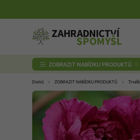
Přejít
na
obsah
ZOBRAZIT NABÍDKU PRODUKTŮ
Domů
ZOBRAZIT NABÍDKU PRODUKTŮ
Trvalk