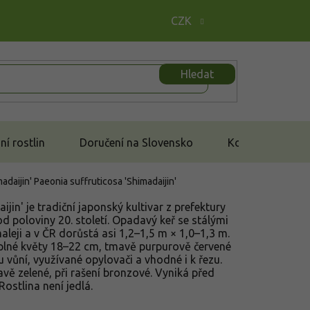
CZK
Hledat
í rostlin
Doručení na Slovensko
Kontakt
madaijin'
Paeonia suffruticosa 'Shimadaijin'
jin' je tradiční japonský kultivar z prefektury
 poloviny 20. století. Opadavý keř se stálými
eji a v ČR dorůstá asi 1,2–1,5 m × 1,0–1,3 m.
plné květy 18–22 cm, tmavě purpurově červené
 vůní, využívané opylovači a vhodné i k řezu.
avě zelené, při rašení bronzové. Vyniká před
Rostlina není jedlá.