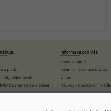
 nákupu
Informace pro Vás
Slovník pojmů
a a platba
Povinné informace UKZÚZ
 lhůty objednávek
O nás
livky k parametrům a balení
Návody na pěstování rostli
pení od kupní smlouvy
mace