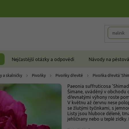
Nejčastější otázky a odpovědi
Návody na pěstován
y a skalničky
Pivoňky
Pivoňky dřevité
Pivoňka dřevitá 'Shi
Paeonia suffruticosa 'Shimadai
Šimane, uváděný v obchodu od
dřevnatými výhony roste pomal
V květnu až červnu nese polo
se žlutými tyčinkami, s jemnou
Listy jsou hluboce dělené, tm
jehličnany nebo u teplé zídky. 