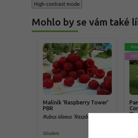
High-contrast mode
Mohlo by se vám také lí
Nov
Obl
Maliník 'Raspberry Tower'
Pam
PBR
Cor
'Ro
Rubus idaeus 'Raspberry
Cor
Tower' PBR
Skladem
Skl