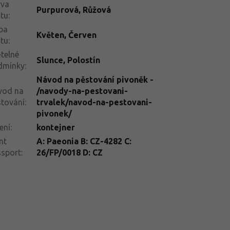
rva
Purpurová
,
Růžová
tu
:
ba
Květen
,
Červen
tu
:
telné
Slunce
,
Polostín
dmínky
:
Návod na pěstování pivoněk -
vod na
/navody-na-pestovani-
tování
:
trvalek/navod-na-pestovani-
pivonek/
ení
:
kontejner
nt
A: Paeonia B: CZ-4282 C:
ssport
:
26/FP/0018 D: CZ