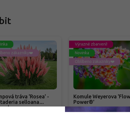
bit
inka
Výrazné zbarvení!
íbeno zákazníky❤️
Novinka
Oblíbeno zákazníky❤️
pová tráva 'Rosea' -
Komule Weyerova 'Flow
taderia selloana
Power®'
sea'
taderia selloana 'Rosea'
Buddleja weyeriana 'Flowe
Power®'
adem
PŘEDOBJEDNÁVKA PODZIM 2