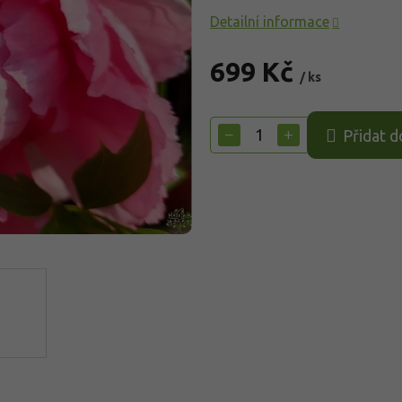
Detailní informace
699 Kč
/ ks
Měrná
cena:
−
+
Přidat d