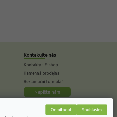
Kontakujte nás
Kontakty - E-shop
Kamenná prodejna
Reklamační formulář
n
Napište nám
Odmítnout
Souhlasím