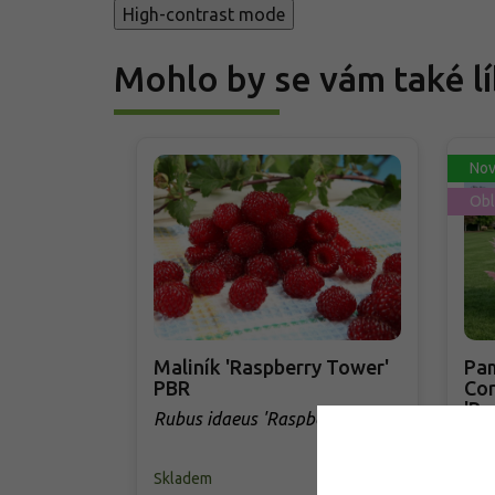
High-contrast mode
Mohlo by se vám také lí
Nov
Obl
Maliník 'Raspberry Tower'
Pam
PBR
Cor
'Ro
Rubus idaeus 'Raspberry
Cor
Tower' PBR
Skladem
Skl