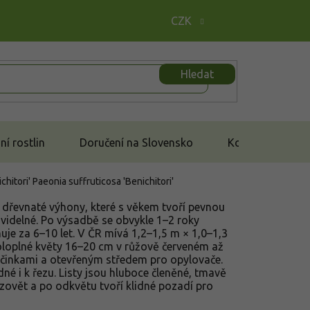
CZK
Hledat
í rostlin
Doručení na Slovensko
Kontakt
chitori'
Paeonia suffruticosa 'Benichitori'
é dřevnaté výhony, které s věkem tvoří pevnou
avidelné. Po výsadbě se obvykle 1–2 roky
huje za 6–10 let. V ČR mívá 1,2–1,5 m × 1,0–1,3
oloplné květy 16–20 cm v růžově červeném až
yčinkami a otevřeným středem pro opylovače.
né i k řezu. Listy jsou hluboce členěné, tmavě
zovět a po odkvětu tvoří klidné pozadí pro