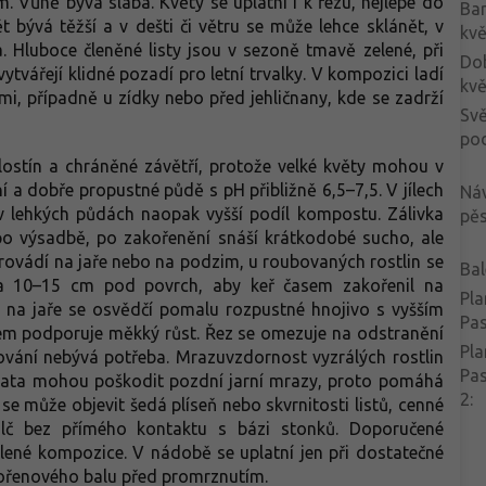
 Vůně bývá slabá. Květy se uplatní i k řezu, nejlépe do
Ba
t bývá těžší a v dešti či větru se může lehce sklánět, v
kvě
Hluboce členěné listy jsou v sezoně tmavě zelené, při
Do
vářejí klidné pozadí pro letní trvalky. V kompozici ladí
kvě
mi, případně u zídky nebo před jehličnany, kde se zadrží
Svě
po
olostín a chráněné závětří, protože velké květy mohou v
í a dobře propustné půdě s pH přibližně 6,5–7,5. V jílech
Ná
 v lehkých půdách naopak vyšší podíl kompostu. Zálivka
pěs
 po výsadbě, po zakořenění snáší krátkodobé sucho, ale
rovádí na jaře nebo na podzim, u roubovaných rostlin se
Bal
ba 10–15 cm pod povrch, aby keř časem zakořenil na
Pla
, na jaře se osvědčí pomalu rozpustné hnojivo s vyšším
Pa
kem podporuje měkký růst. Řez se omezuje na odstranění
Pla
ování nebývá potřeba. Mrazuvzdornost vyzrálých rostlin
Pa
oupata mohou poškodit pozdní jarní mrazy, proto pomáhá
2
:
 se může objevit šedá plíseň nebo skvrnitosti listů, cenné
lč bez přímého kontaktu s bázi stonků. Doporučené
olené kompozice. V nádobě se uplatní jen při dostatečné
kořenového balu před promrznutím.