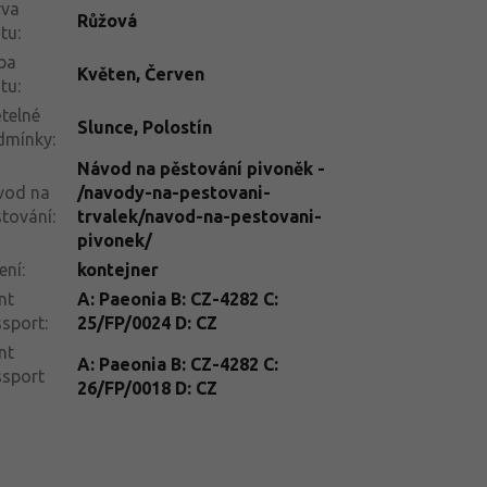
rva
Růžová
tu
:
ba
Květen
,
Červen
tu
:
telné
Slunce
,
Polostín
dmínky
:
Návod na pěstování pivoněk -
vod na
/navody-na-pestovani-
tování
:
trvalek/navod-na-pestovani-
pivonek/
ení
:
kontejner
nt
A: Paeonia B: CZ-4282 C:
ssport
:
25/FP/0024 D: CZ
nt
A: Paeonia B: CZ-4282 C:
ssport
26/FP/0018 D: CZ