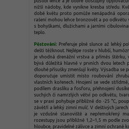
působí lehce a je dobře dostupný opylovačům.
nižší nádoby, kde vynikne kresba středu. Kvě
době květu proto pomůže nenápadná opora. 
rašení mohou lehce bronzovět a po odkvětu vyt
s bohyškami, dlužichami a jarními cibulovina
teplo.
Pěstování:
Preferuje plné slunce až lehký p
dešti těžknout. Nejlépe roste v hlubší, humózn
je vhodná drenážní vrstva a příměs štěrku,
bývá důležitá hlavně v prvních dvou letech
dlouhé přísušky zmenšují květy. Výsadba se p
doporučuje umístit místo roubování zhru
vlastních kořenech. Hnojení se vede střídmě
podílem draslíku a fosforu, přehnojení dusí
suchých či namrzlých větví po odkvětu, tvar
se v praxi pohybuje přibližně do -25 °C, p
závětří a lehký zimní mulč. V deštivých jarech
je vzdušné stanoviště a nepřemokřený mu
rozestupy jsou přibližně 1,2–1,5 m podle zv
hloubce, pravidelné zálivce a zimní ochraně 