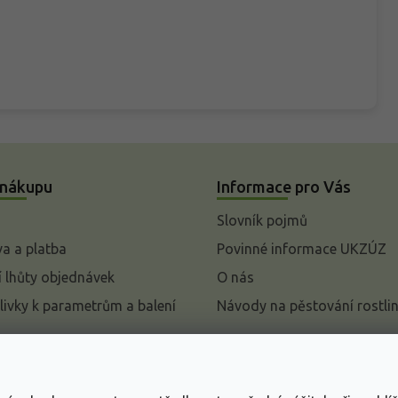
 nákupu
Informace pro Vás
Slovník pojmů
a a platba
Povinné informace UKZÚZ
 lhůty objednávek
O nás
livky k parametrům a balení
Návody na pěstování rostli
pení od kupní smlouvy
mace