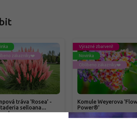
bit
inka
Výrazné zbarvení!
íbeno zákazníky❤️
Novinka
Oblíbeno zákazníky❤️
pová tráva 'Rosea' -
Komule Weyerova 'Flow
taderia selloana
Power®'
sea'
taderia selloana 'Rosea'
Buddleja weyeriana 'Flowe
Power®'
adem
PŘEDOBJEDNÁVKA PODZIM 2