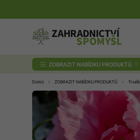
Přejít
na
obsah
ZOBRAZIT NABÍDKU PRODUKTŮ
Domů
ZOBRAZIT NABÍDKU PRODUKTŮ
Trvalk