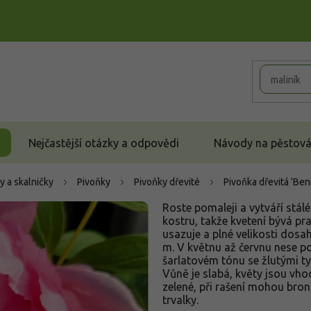
Nejčastější otázky a odpovědi
Návody na pěstován
y a skalničky
Pivoňky
Pivoňky dřevité
Pivoňka dřevitá 'Beni
Roste pomaleji a vytváří stál
kostru, takže kvetení bývá pr
usazuje a plné velikosti dosa
m. V květnu až červnu nese p
šarlatovém tónu se žlutými t
Vůně je slabá, květy jsou vhod
zelené, při rašení mohou bron
trvalky.