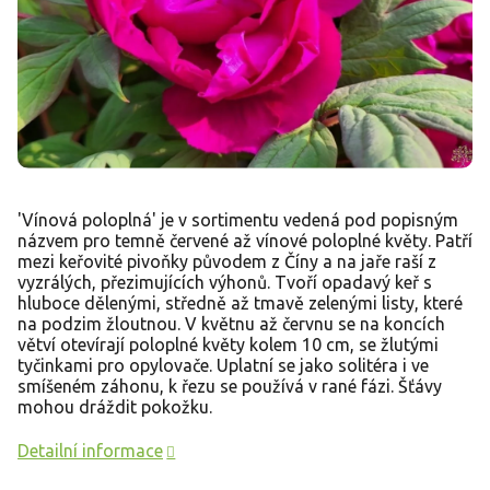
'Vínová poloplná' je v sortimentu vedená pod popisným
názvem pro temně červené až vínové poloplné květy. Patří
mezi keřovité pivoňky původem z Číny a na jaře raší z
vyzrálých, přezimujících výhonů. Tvoří opadavý keř s
hluboce dělenými, středně až tmavě zelenými listy, které
na podzim žloutnou. V květnu až červnu se na koncích
větví otevírají poloplné květy kolem 10 cm, se žlutými
tyčinkami pro opylovače. Uplatní se jako solitéra i ve
smíšeném záhonu, k řezu se používá v rané fázi. Šťávy
mohou dráždit pokožku.
Detailní informace