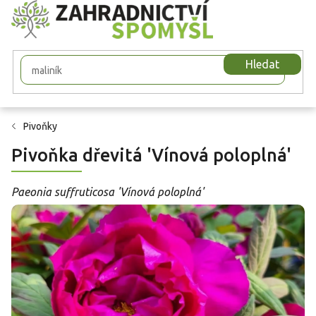
Přejít
na
obsah
Hledat
Pivoňky
Pivoňka dřevitá 'Vínová poloplná'
Paeonia suffruticosa 'Vínová poloplná'