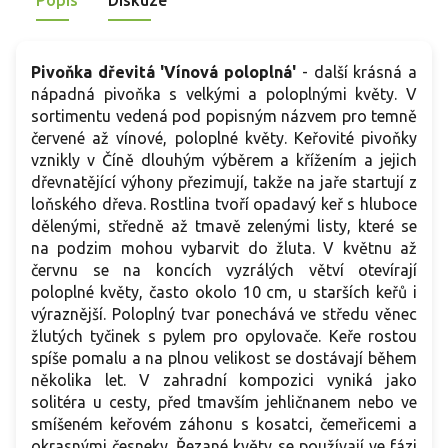
Popis
Diskuze
Pivoňka dřevitá 'Vínová poloplná'
-
další krásná a
nápadná
pivoňka s velkými a poloplnými květy. V
sortimentu vedená pod popisným názvem pro temně
červené až vínové, poloplné květy. Keřovité pivoňky
vznikly v Číně dlouhým výběrem a křížením a jejich
dřevnatějící výhony přezimují, takže na jaře startují z
loňského dřeva. Rostlina tvoří opadavý keř s hluboce
dělenými, středně až tmavě zelenými listy, které se
na podzim mohou vybarvit do žluta. V květnu až
červnu se na koncích vyzrálých větví otevírají
poloplné květy, často okolo 10 cm, u starších keřů i
výraznější. Poloplný tvar ponechává ve středu věnec
žlutých tyčinek s pylem pro opylovače. Keře rostou
spíše pomalu a na plnou velikost se dostávají během
několika let. V zahradní kompozici vyniká jako
solitéra u cesty, před tmavším jehličnanem nebo ve
smíšeném keřovém záhonu s kosatci, čemeřicemi a
okrasnými česneky. Řezané květy se používají ve fázi