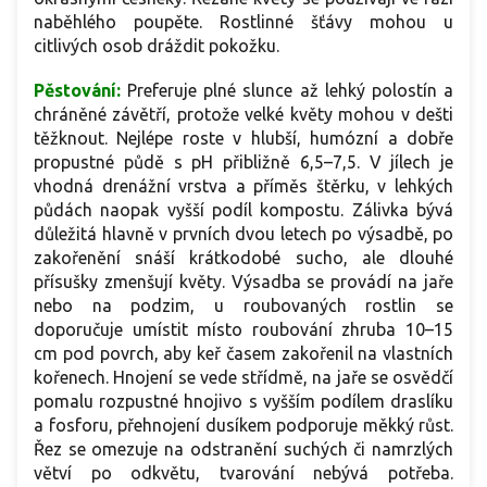
naběhlého poupěte. Rostlinné šťávy mohou u
citlivých osob dráždit pokožku.
Pěstování:
Preferuje plné slunce až lehký polostín a
chráněné závětří, protože velké květy mohou v dešti
těžknout. Nejlépe roste v hlubší, humózní a dobře
propustné půdě s pH přibližně 6,5–7,5. V jílech je
vhodná drenážní vrstva a příměs štěrku, v lehkých
půdách naopak vyšší podíl kompostu. Zálivka bývá
důležitá hlavně v prvních dvou letech po výsadbě, po
zakořenění snáší krátkodobé sucho, ale dlouhé
přísušky zmenšují květy. Výsadba se provádí na jaře
nebo na podzim, u roubovaných rostlin se
doporučuje umístit místo roubování zhruba 10–15
cm pod povrch, aby keř časem zakořenil na vlastních
kořenech. Hnojení se vede střídmě, na jaře se osvědčí
pomalu rozpustné hnojivo s vyšším podílem draslíku
a fosforu, přehnojení dusíkem podporuje měkký růst.
Řez se omezuje na odstranění suchých či namrzlých
větví po odkvětu, tvarování nebývá potřeba.