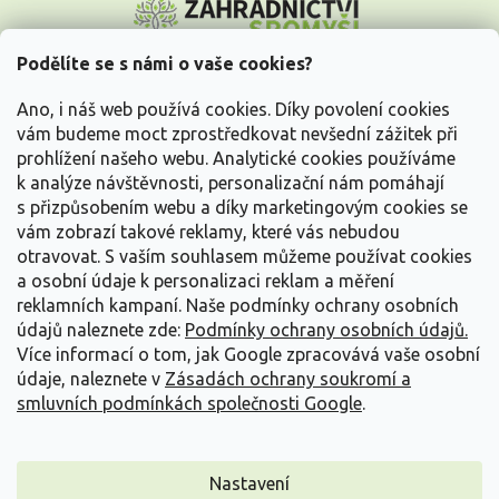
á
p
a
Podělíte se s námi o vaše cookies?
t
Vše o nákupu
í
Ano, i náš web používá cookies. Díky povolení cookies
vám budeme moct zprostředkovat nevšední zážitek při
prohlížení našeho webu. Analytické cookies používáme
Informace pro Vás
k analýze návštěvnosti, personalizační nám pomáhají
s přizpůsobením webu a díky marketingovým cookies se
Kontakujte nás
vám zobrazí takové reklamy, které vás nebudou
otravovat.
S vaším souhlasem můžeme používat cookies
a osobní údaje k personalizaci reklam a měření
reklamních kampaní. Naše podmínky ochrany osobních
údajů naleznete zde:
Podmínky ochrany osobních údajů.
Více informací o tom, jak Google zpracovává vaše osobní
údaje, naleznete v
Zásadách ochrany soukromí a
smluvních podmínkách společnosti Google
.
Vytvořil Shoptet
Nastavení