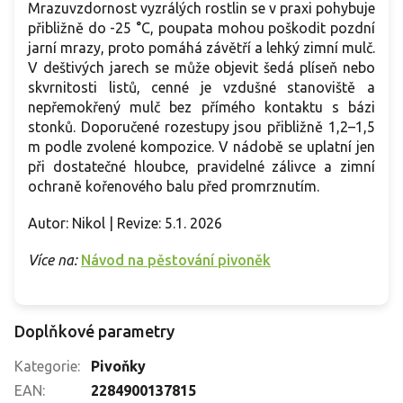
Mrazuvzdornost vyzrálých rostlin se v praxi pohybuje
přibližně do -25 °C, poupata mohou poškodit pozdní
jarní mrazy, proto pomáhá závětří a lehký zimní mulč.
V deštivých jarech se může objevit šedá plíseň nebo
skvrnitosti listů, cenné je vzdušné stanoviště a
nepřemokřený mulč bez přímého kontaktu s bázi
stonků. Doporučené rozestupy jsou přibližně 1,2–1,5
m podle zvolené kompozice. V nádobě se uplatní jen
při dostatečné hloubce, pravidelné zálivce a zimní
ochraně kořenového balu před promrznutím.
Autor: Nikol | Revize: 5.1. 2026
Více na:
Návod na pěstování pivoněk
Doplňkové parametry
Kategorie
:
Pivoňky
EAN
:
2284900137815