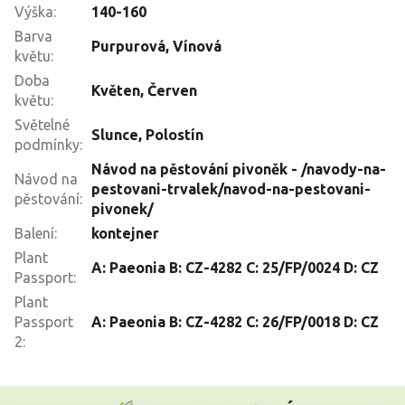
Výška
:
140-160
Barva
Purpurová
,
Vínová
květu
:
Doba
Květen
,
Červen
květu
:
Světelné
Slunce
,
Polostín
podmínky
:
Návod na pěstování pivoněk - /navody-na-
Návod na
pestovani-trvalek/navod-na-pestovani-
pěstování
:
pivonek/
Balení
:
kontejner
Plant
A: Paeonia B: CZ-4282 C: 25/FP/0024 D: CZ
Passport
:
Plant
Passport
A: Paeonia B: CZ-4282 C: 26/FP/0018 D: CZ
2
:
Z