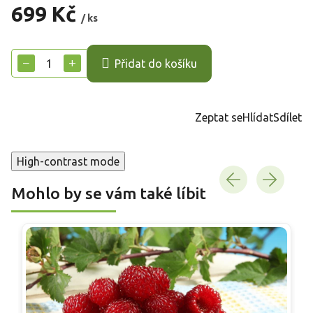
699 Kč
/ ks
Měrná
cena:
−
+
Přidat do košíku
Zeptat se
Hlídat
Sdílet
High-contrast mode
Mohlo by se vám také líbit