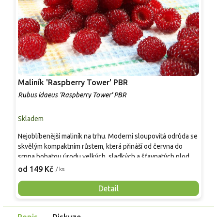
Maliník 'Raspberry Tower' PBR
P
'
Rubus idaeus 'Raspberry Tower' PBR
C
Skladem
S
Nejoblíbenější maliník na trhu. Moderní sloupovitá odrůda se
M
skvělým kompaktním růstem, která přináší od června do
A
srpna bohatou úrodu velkých, sladkých a šťavnatých plodů.
v
Pevné vzpřímené výhony tvoří elegantní habitus bez
j
od 149 Kč
o
/ ks
nutnosti opory, ideální pro nádoby, balkony i malé zahrady.
n
Mrazuvzdornost do −25 °C a spolehlivá vitalita z něj dělají
V
Detail
skvělou volbu pro každého pěstitele.