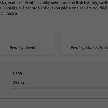
řská, exotické dřevité pivoňky nebo moderní Itoh hybridy, sázíte
e. Dopřejte své zahradě královskou péči a ona se vám odvděčí 
ých mistrů.
Pivoňky dřevité
Pivoňky lékařské/čín
Cena
299
Kč