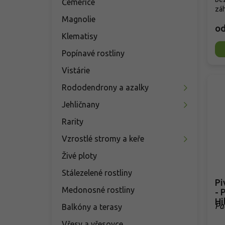
Čemeřice
záh
Magnolie
o
Klematisy
Popínavé rostliny
Vistárie
Rododendrony a azalky
Jehličnany
Rarity
Vzrostlé stromy a keře
Živé ploty
Stálezelené rostliny
Pi
Medonosné rostliny
- 
Hil
Pa
Balkóny a terasy
Vřesy a vřesovce