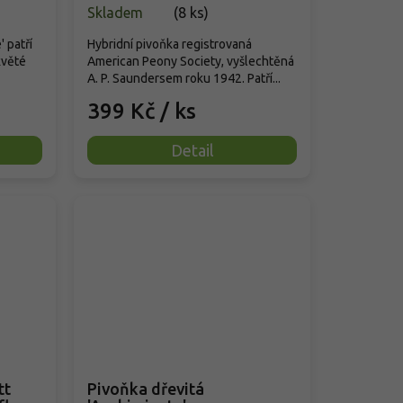
Skladem
(
8 ks
)
 patří
Hybridní pivoňka registrovaná
květé
American Peony Society, vyšlechtěná
A. P. Saundersem roku 1942. Patří...
399 Kč
/ ks
Detail
tt
Pivoňka dřevitá