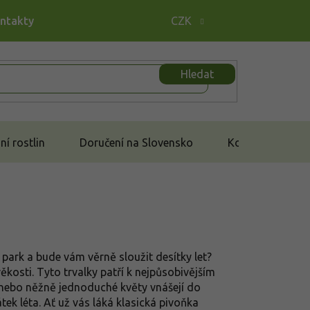
ontakty
CZK
Hledat
í rostlin
Doručení na Slovensko
Kontakt
park a bude vám věrně sloužit desítky let?
kosti. Tyto trvalky patří k nejpůsobivějším
 nebo něžně jednoduché květy vnášejí do
ek léta. Ať už vás láká klasická pivoňka