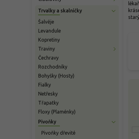
n
léka
í
krás
Trvalky a skalničky
p
star
a
Šalvěje
n
Levandule
e
Kopretiny
l
Traviny
Čechravy
Rozchodníky
Bohyšky (Hosty)
V
Fialky
ý
Netřesky
p
i
Třapatky
s
Floxy (Plaménky)
p
Pivoňky
r
o
Pivoňky dřevité
d