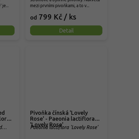
je...
mezi prvními pivoňkami, a to v...
799 Kč
/ ks
od
Detail
ed
Pivoňka čínská 'Lovely
lora
Rose' - Paeonia lactiflora
'Lovely Rose'
d
Paeonia lactiflora 'Lovely Rose'