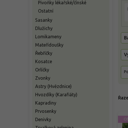
Pivoňky lékařské/čínské
u
k
Ostatní
t
Sasanky
ů
Dlužichy
Lomikameny
B
Mateřídoušky
Řebříčky
V
Kosatce
Orlíčky
Po
Zvonky
Astry (Hvězdnice)
Hvozdíky (Karafiáty)
Řaze
Kapradiny
Prvosenky
Denivky
Ob
Trvalková zelenina