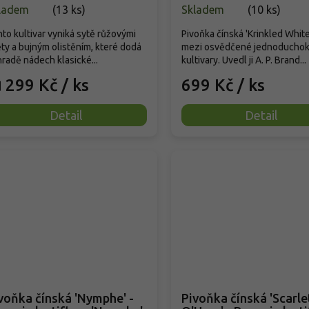
ladem
(
13 ks
)
Skladem
(
10 ks
)
to kultivar vyniká sytě růžovými
Pivoňka čínská 'Krinkled White'
ty a bujným olistěním, které dodá
mezi osvědčené jednoducho
radě nádech klasické...
kultivary. Uvedl ji A. P. Brand...
299 Kč
/ ks
699 Kč
/ ks
d
Detail
Detail
voňka čínská 'Nymphe' -
Pivoňka čínská 'Scarle