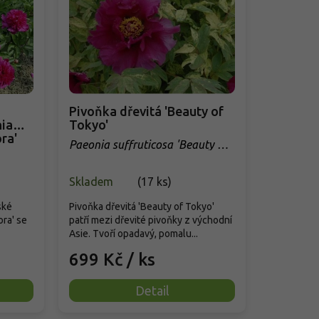
Pivoňka dřevitá 'Beauty of
nia
Tokyo'
ra'
Paeonia suffruticosa 'Beauty of
Tokyo'
Skladem
(
17 ks
)
ské
Pivoňka dřevitá 'Beauty of Tokyo'
ora' se
patří mezi dřevité pivoňky z východní
Asie. Tvoří opadavý, pomalu...
699 Kč
/ ks
Detail