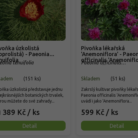
voňka úzkolistá
Pivoňka lékařská
oprolistá) - Paeonia
'Anemoniflora' - Paeo
nuifolia
officinalis 'Anemoniflo
eonia tenuifolia
Paeonia officinalis
'Anemoniflora'
ladem
(
151 ks
)
Skladem
(
51 ks
)
oňka úzkolistá představuje jednu
Zakrslý kultivar pivoňky lékař
ejkrásnějších botanických trvalek,
Paeonia officinalis 'Anemonifl
rou můžete do své zahrady...
uvádí i jako 'Anemoniflora...
389 Kč
/ ks
599 Kč
/ ks
d
Detail
Detail