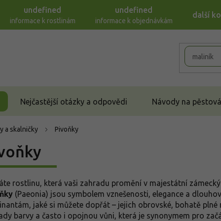
undefined
undefined
další k
informace k rostlinám
informace k objednávkám
Nejčastější otázky a odpovědi
Návody na pěstován
y a skalničky
Pivoňky
voňky
áte rostlinu, která vaši zahradu promění v majestátní zámecký 
ňky
(Paeonia) jsou symbolem vznešenosti, elegance a dlouhově
nantám, jaké si můžete dopřát – jejich obrovské, bohatě plné
ady barvy a často i opojnou vůni, která je synonymem pro začát