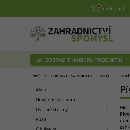
Přejít
undefined
na
obsah
ZOBRAZIT NABÍDKU PRODUKTŮ
Domů
ZOBRAZIT NABÍDKU PRODUKTŮ
Trvalk
P
Pi
Přeskočit
Akce
o
kategorie
s
Nově naskladněno
t
Hled
Ovocné stromy
r
Pivo
a
Růže
domi
n
zahr
Cibuloviny