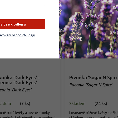
Detail
Detail
ásit se k odběru
cování osobních údajů
voňka 'Dark Eyes' -
Pivoňka 'Sugar N Spice
eonia 'Dark Eyes'
Paeonia 'Sugar N Spice'
eonia 'Dark Eyes'
ladem
(
7 ks
)
Skladem
(
24 ks
)
mně rudé květy a pevné stonky
Lososově růžové květy se žl
 podpěr, Itoh pivoňka pro moderní
středem, rané kvetení a pevn