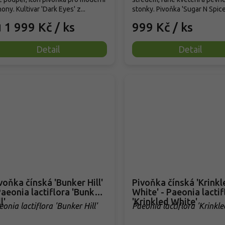
ony. Kultivar 'Dark Eyes' z...
stonky. Pivoňka 'Sugar N Spice' 
1 999 Kč
/ ks
999 Kč
/ ks
d
Detail
Detail
voňka čínská 'Bunker Hill'
Pivoňka čínská 'Krinkl
Paeonia lactiflora 'Bunker
White' - Paeonia lactif
l'
'Krinkled White'
eonia lactiflora 'Bunker Hill'
Paeonia lactiflora 'Krinkle
White'