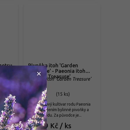
getsu
Pivoňka itoh 'Garden
Treasure' - Paeonia itoh
'Garden Treasure'
igetsu
Paeonia itoh 'Garden Treasure'
Skladem
(
15 ks
)
je
Mezidruhový kultivar rodu Paeonia
ého
vzniklý křížením bylinné pivoňky a
ostí...
lutea hybridu. Za původce je...
899 Kč
/ ks
od