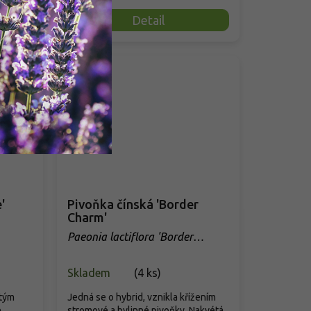
Detail
'
Pivoňka čínská 'Border
Charm'
Paeonia lactiflora 'Border
Charm'
Skladem
(
4 ks
)
utým
Jedná se o hybrid, vznikla křížením
é
stromové a bylinné pivoňky. Nakvétá