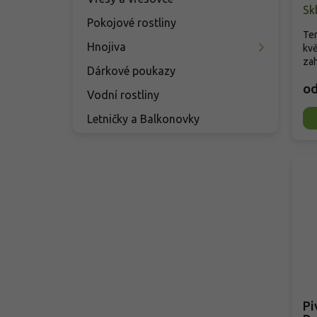
Sk
Pokojové rostliny
Ten
Hnojiva
kvě
zah
Dárkové poukazy
o
Vodní rostliny
Letničky a Balkonovky
Pi