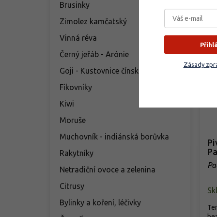
Brusinky
Zimolez kamčatský
Vinná réva
Přihl
Černý jeřáb - Arónie
Zásady zpra
Goji - Kustovnice čínská
Fíkovníky
Kiwi
Moruše
Muchovník - indiánská borůvka
Pi
Pa
Rakytníky
Pa
Netradiční ovoce a zelenina
Citrusy
Sk
Bylinky a koření, léčivky
Te
bez