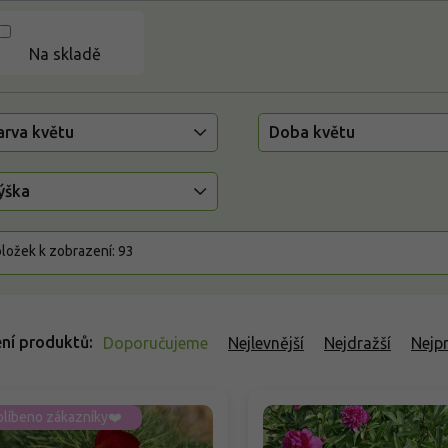
Na skladě
arva květu
Doba květu
ýška
ložek k zobrazení:
93
ní produktů
Doporučujeme
Nejlevnější
Nejdražší
Nejp
líbeno zákazníky❤️