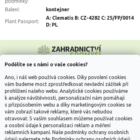
podmínky
:
Balení
:
kontejner
A: Clematis B: CZ-4282 C: 25/FP/0014
Plant Passport
:
D: PL
Z
á
p
a
Podělíte se s námi o vaše cookies?
t
Vše o nákupu
í
Ano, i náš web používá cookies. Díky povolení cookies
vám budeme moct zprostředkovat nevšední zážitek při
prohlížení našeho webu. Analytické cookies používáme
Informace pro Vás
k analýze návštěvnosti, personalizační nám pomáhají
s přizpůsobením webu a díky marketingovým cookies se
Kontakujte nás
vám zobrazí takové reklamy, které vás nebudou
otravovat.
S vaším souhlasem můžeme používat cookies
a osobní údaje k personalizaci reklam a měření
reklamních kampaní. Naše podmínky ochrany osobních
údajů naleznete zde:
Podmínky ochrany osobních údajů.