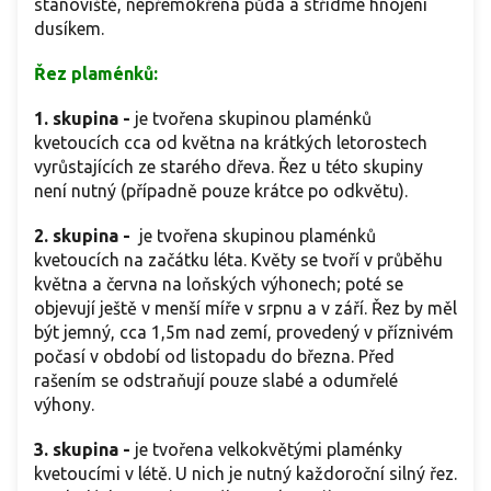
stanoviště, nepřemokřená půda a střídmé hnojení
dusíkem.
Řez plaménků:
1. skupina -
je tvořena skupinou plaménků
kvetoucích cca od května na krátkých letorostech
vyrůstajících ze starého dřeva. Řez u této skupiny
není nutný (případně pouze krátce po odkvětu).
2. skupina -
je tvořena skupinou plaménků
kvetoucích na začátku léta. Květy se tvoří v průběhu
května a června na loňských výhonech; poté se
objevují ještě v menší míře v srpnu a v září. Řez by měl
být jemný, cca 1,5m nad zemí, provedený v příznivém
počasí v období od listopadu do března. Před
rašením se odstraňují pouze slabé a odumřelé
výhony.
3. skupina -
je tvořena velkokvětými plaménky
kvetoucími v létě. U nich je nutný každoroční silný řez.