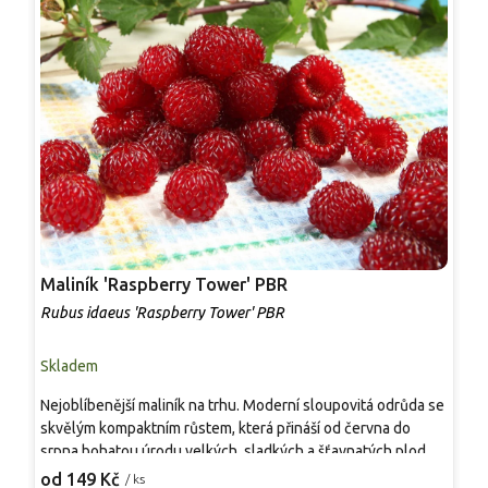
Maliník 'Raspberry Tower' PBR
P
'
Rubus idaeus 'Raspberry Tower' PBR
C
Skladem
S
Nejoblíbenější maliník na trhu. Moderní sloupovitá odrůda se
M
skvělým kompaktním růstem, která přináší od června do
A
srpna bohatou úrodu velkých, sladkých a šťavnatých plodů.
v
Pevné vzpřímené výhony tvoří elegantní habitus bez
j
od 149 Kč
o
/ ks