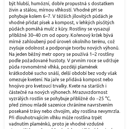
být hlubší, humózní, dobře propustná s dostatkem
živin a stálou, mírnou vlhkostí. Vhodné pH se
pohybuje kolem 6–7. V těžších jílovitých půdách je
vhodné přidat písek a kompost, v lehkých písčitých
půdách pomáhá mulč z kůry. Rostliny se vysazují
přibližně 30–40 cm od opory. Kořenový krček bývá
mírně zahloubený pod úroveň okolního terénu, což
zvyšuje odolnost a podporuje tvorbu nových výhonů.
Na jeden běžný metr opory se používá 1–2 rostliny
podle požadované hustoty. V prvním roce se udržuje
půda rovnoměrně vlhká, později plamének
krátkodobé sucho snáší, delší období bez vody však
omezuje kvetení. Na jaře se přidává kompost nebo
hnojivo pro kvetoucí trvalky. Kvete na starších i
částečně na nových výhonech. Mrazuvzdornost
vyzrálých rostlin se pohybuje přibližně do −25 °C,
před zimou mladé sazenice chráníme navrstvením
posekané trávy nebo chvojím, aby rostlina nevymrzla.
Při dlouhotrvajícím vlhku může rostlina trpět
vadnutím plaménků, proto je vhodné vzdušné