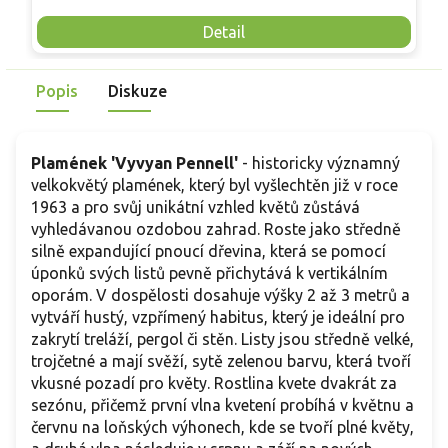
nutnosti opory, ideální pro nádoby, balkony i malé zahrady.
n
Mrazuvzdornost do −25 °C a spolehlivá vitalita z něj dělají
V
Detail
skvělou volbu pro každého pěstitele.
Popis
Diskuze
Plamének 'Vyvyan Pennell'
- historicky významný
velkokvětý plamének, který byl vyšlechtěn již v roce
1963 a pro svůj unikátní vzhled květů zůstává
vyhledávanou ozdobou zahrad. Roste jako středně
silně expandující pnoucí dřevina, která se pomocí
úponků svých listů pevně přichytává k vertikálním
oporám. V dospělosti dosahuje výšky 2 až 3 metrů a
vytváří hustý, vzpřímený habitus, který je ideální pro
zakrytí treláží, pergol či stěn. Listy jsou středně velké,
trojčetné a mají svěží, sytě zelenou barvu, která tvoří
vkusné pozadí pro květy. Rostlina kvete dvakrát za
sezónu, přičemž první vlna kvetení probíhá v květnu a
červnu na loňských výhonech, kde se tvoří plné květy,