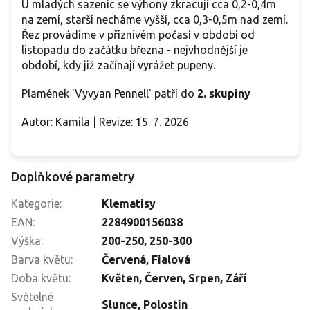
U mladých sazenic se výhony zkracují cca 0,2-0,4m
na zemí, starší necháme vyšší, cca 0,3-0,5m nad zemí.
Řez provádíme v příznivém počasí v období od
listopadu do začátku března - nejvhodnější je
období, kdy již začínají vyrážet pupeny.
Plamének 'Vyvyan Pennell' patří do
2. skupiny
Autor: Kamila | Revize: 15. 7. 2026
Doplňkové parametry
Kategorie
:
Klematisy
EAN
:
2284900156038
Výška
:
200-250
,
250-300
Barva květu
:
Červená
,
Fialová
Doba květu
:
Květen
,
Červen
,
Srpen
,
Září
Světelné
Slunce
,
Polostín