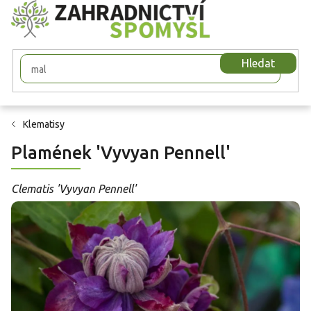
Přejít
na
obsah
Hledat
Klematisy
Plamének 'Vyvyan Pennell'
Clematis 'Vyvyan Pennell'