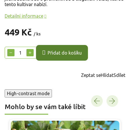
tento kultivar nabízí.
Detailní informace
449 Kč
/ ks
Měrná
cena:
−
+
Přidat do košíku
Zeptat se
Hlídat
Sdílet
High-contrast mode
Mohlo by se vám také líbit