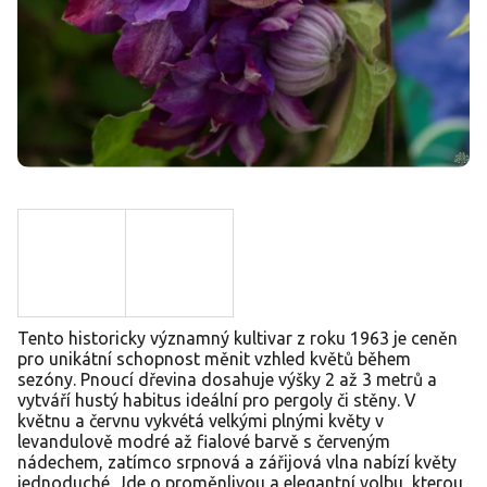
Tento historicky významný kultivar z roku 1963 je ceněn
pro unikátní schopnost měnit vzhled květů během
sezóny. Pnoucí dřevina dosahuje výšky 2 až 3 metrů a
vytváří hustý habitus ideální pro pergoly či stěny. V
květnu a červnu vykvétá velkými plnými květy v
levandulově modré až fialové barvě s červeným
nádechem, zatímco srpnová a zářijová vlna nabízí květy
jednoduché. Jde o proměnlivou a elegantní volbu, kterou