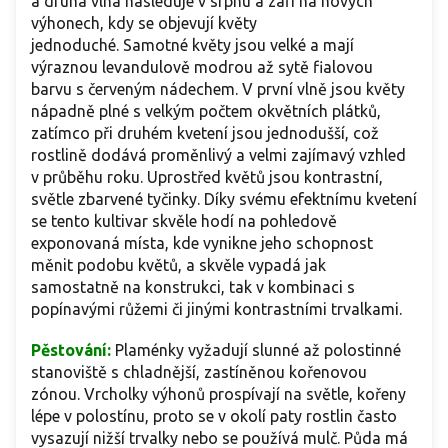
a druhá vlna následuje v srpnu a září na nových
výhonech, kdy se objevují květy
jednoduché. Samotné květy jsou velké a mají
výraznou levandulově modrou až sytě fialovou
barvu s červeným nádechem. V první vlně jsou květy
nápadně plné s velkým počtem okvětních plátků,
zatímco při druhém kvetení jsou jednodušší, což
rostlině dodává proměnlivý a velmi zajímavý vzhled
v průběhu roku. Uprostřed květů jsou kontrastní,
světle zbarvené tyčinky. Díky svému efektnímu kvetení
se tento kultivar skvěle hodí na pohledově
exponovaná místa, kde vynikne jeho schopnost
měnit podobu květů, a skvěle vypadá jak
samostatně na konstrukci, tak v kombinaci s
popínavými růžemi či jinými kontrastními trvalkami.
Pěstování:
Plaménky vyžadují slunné až polostinné
stanoviště s chladnější, zastíněnou kořenovou
zónou. Vrcholky výhonů prospívají na světle, kořeny
lépe v polostínu, proto se v okolí paty rostlin často
vysazují nižší trvalky nebo se používá mulč. Půda má