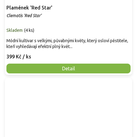
Plamének 'Red Star'
Clematis 'Red Star'
Skladem
(
4 ks
)
Módní kultivar s velkými, půvabnými květy, který osloví pěstitele,
kteří vyhledávají efektní plný květ...
399 Kč
/ ks
Detail