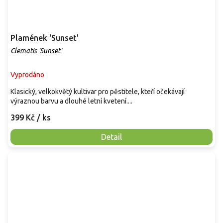
Plamének 'Sunset'
Clematis 'Sunset'
Vyprodáno
Klasický, velkokvětý kultivar pro pěstitele, kteří očekávají
výraznou barvu a dlouhé letní kvetení....
399 Kč
/ ks
Detail