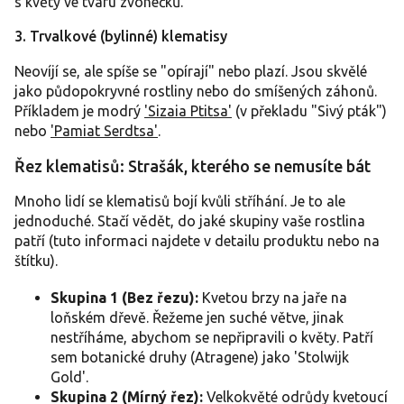
s květy ve tvaru zvonečků.
3. Trvalkové (bylinné) klematisy
Neovíjí se, ale spíše se "opírají" nebo plazí. Jsou skvělé
jako půdopokryvné rostliny nebo do smíšených záhonů.
Příkladem je modrý
'Sizaia Ptitsa'
(v překladu "Sivý pták")
nebo
'Pamiat Serdtsa'
.
Řez klematisů: Strašák, kterého se nemusíte bát
Mnoho lidí se klematisů bojí kvůli stříhání. Je to ale
jednoduché. Stačí vědět, do jaké skupiny vaše rostlina
patří (tuto informaci najdete v detailu produktu nebo na
štítku).
Skupina 1 (Bez řezu):
Kvetou brzy na jaře na
loňském dřevě. Řežeme jen suché větve, jinak
nestříháme, abychom se nepřipravili o květy. Patří
sem botanické druhy (Atragene) jako 'Stolwijk
Gold'.
Skupina 2 (Mírný řez):
Velkokvěté odrůdy kvetoucí