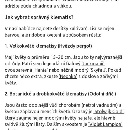
udržíte půdu chladnou a vlhkou.
Jak vybrat správný klematis?
V naší nabídce najdete desítky kultivarů. Liší se nejen
barvou, ale i dobou kvetení a způsobem růstu:
1. Velkokvěté klematisy (Hvězdy pergol)
Mají květy o průměru 15–20 cm. Jsou to ty nejvýraznější
odrůdy. Patří sem legendární fialový
'Jackmanii'
,
dvoubarevná
'Hania'
nebo něžně modrý
'Skyfall'
. Pokud
chcete něco extra, zkuste
'Neonka'
s doslova zářivými
květy.
2. Botanické a drobkokvěté klematisy (Odolní dříči)
Jsou často odolnější vůči chorobám (netrpí vadnutím) a
kvetou záplavou menších květů. Úžasný je
'Stolwijk Gold'
,
který zaujme nejen modrými květy na jaře, ale hlavně
svítivě žlutými listy. Dalším skvostem je
'Violet Lampion'