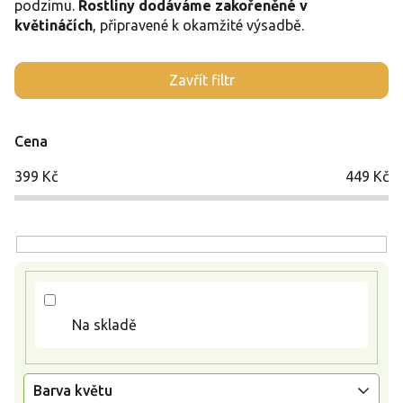
podzimu.
Rostliny dodáváme zakořeněné v
květináčích
, připravené k okamžité výsadbě.
V
Zavřít filtr
ý
p
i
Cena
s
p
399
Kč
449
Kč
r
o
d
u
k
t
ů
Na skladě
Barva květu