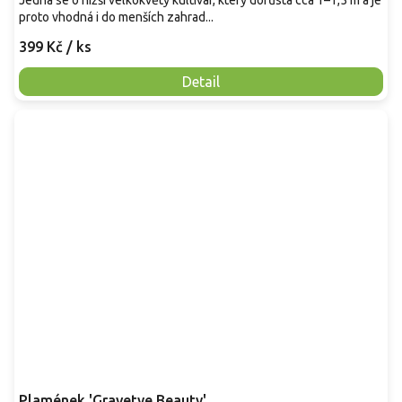
Jedná se o nižší velkokvětý kultivar, který dorůstá cca 1–1,5 m a je
proto vhodná i do menších zahrad...
399 Kč
/ ks
Detail
Plamének 'Gravetye Beauty'