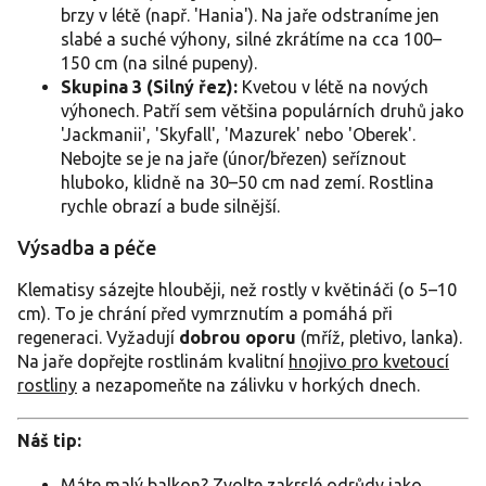
brzy v létě (např. 'Hania'). Na jaře odstraníme jen
slabé a suché výhony, silné zkrátíme na cca 100–
150 cm (na silné pupeny).
Skupina 3 (Silný řez):
Kvetou v létě na nových
výhonech. Patří sem většina populárních druhů jako
'Jackmanii', 'Skyfall', 'Mazurek' nebo 'Oberek'.
Nebojte se je na jaře (únor/březen) seříznout
hluboko, klidně na 30–50 cm nad zemí. Rostlina
rychle obrazí a bude silnější.
Výsadba a péče
Klematisy sázejte hlouběji, než rostly v květináči (o 5–10
cm). To je chrání před vymrznutím a pomáhá při
regeneraci. Vyžadují
dobrou oporu
(mříž, pletivo, lanka).
Na jaře dopřejte rostlinám kvalitní
hnojivo pro kvetoucí
rostliny
a nezapomeňte na zálivku v horkých dnech.
Náš tip:
Máte malý balkon? Zvolte zakrslé odrůdy jako