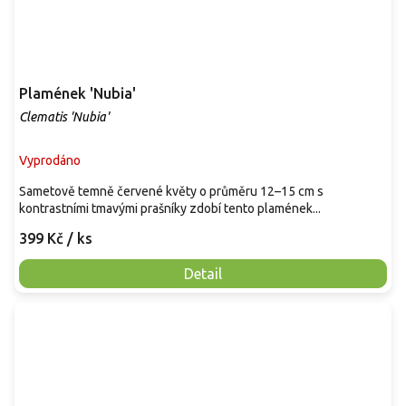
Plamének 'Nubia'
Clematis 'Nubia'
Vyprodáno
Sametově temně červené květy o průměru 12–15 cm s
kontrastními tmavými prašníky zdobí tento plamének...
399 Kč
/ ks
Detail