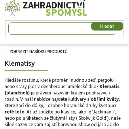
Přejít
na
obsah
Hledat
ZOBRAZIT NABÍDKU PRODUKTŮ
Klematisy
Hledáte rostlinu, která promění nudnou zeď, pergolu
nebo starý plot v dechberoucí umělecké dílo?
Klematis
(plamének)
je právem nazýván králem popínavých
rostlin. V naší nabídce najdete kultivary s
obřími květy
,
které září do dálky, i drobné botanické druhy kvetoucí
celé léto
. Ať už toužíte po klasice, jako je 'Jackmanii',
nebo po unikátech se žlutými listy ('Stolwijk Gold'), naše
silné sazenice vám zajistí barevnou show od jara až do