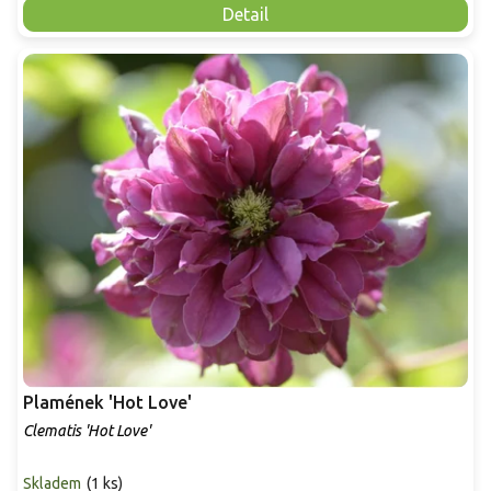
Detail
Plamének 'Hot Love'
Clematis 'Hot Love'
Skladem
(
1 ks
)