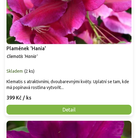
Plamének 'Hania'
Clematis 'Hania'
Skladem
(
2 ks
)
Klematis s atraktivními, dvoubarevnými květy. Uplatní se tam, kde
má popínavá rostlina vytvořit...
399 Kč
/ ks
Detail