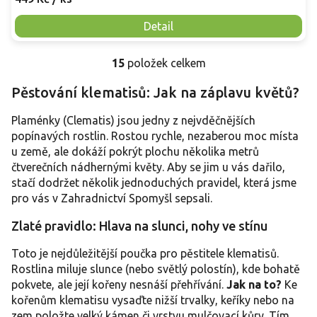
Detail
15
položek celkem
O
v
Pěstování klematisů: Jak na záplavu květů?
l
á
Plaménky (Clematis) jsou jedny z nejvděčnějších
d
a
popínavých rostlin. Rostou rychle, nezaberou moc místa
c
u země, ale dokáží pokrýt plochu několika metrů
í
čtverečních nádhernými květy. Aby se jim u vás dařilo,
p
stačí dodržet několik jednoduchých pravidel, která jsme
r
pro vás v Zahradnictví Spomyšl sepsali.
v
k
Zlaté pravidlo: Hlava na slunci, nohy ve stínu
y
v
Toto je nejdůležitější poučka pro pěstitele klematisů.
ý
Rostlina miluje slunce (nebo světlý polostín), kde bohatě
p
i
pokvete, ale její kořeny nesnáší přehřívání.
Jak na to?
Ke
s
kořenům klematisu vysaďte nižší trvalky, keříky nebo na
u
zem položte velký kámen či vrstvu mulčovací kůry. Tím