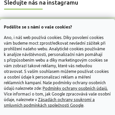
Sledujte nás na instagramu
Z
á
Podělíte se s námi o vaše cookies?
p
a
Ano, i náš web používá cookies. Díky povolení cookies
t
vám budeme moct zprostředkovat nevšední zážitek při
í
prohlížení našeho webu. Analytické cookies používáme
Vše o nákupu
k analýze návštěvnosti, personalizační nám pomáhají
s přizpůsobením webu a díky marketingovým cookies se
vám zobrazí takové reklamy, které vás nebudou
Informace pro Vás
otravovat.
S vaším souhlasem můžeme používat cookies
a osobní údaje k personalizaci reklam a měření
Kontakujte nás
reklamních kampaní. Naše podmínky ochrany osobních
údajů naleznete zde:
Podmínky ochrany osobních údajů.
Více informací o tom, jak Google zpracovává vaše osobní
údaje, naleznete v
Zásadách ochrany soukromí a
smluvních podmínkách společnosti Google
.