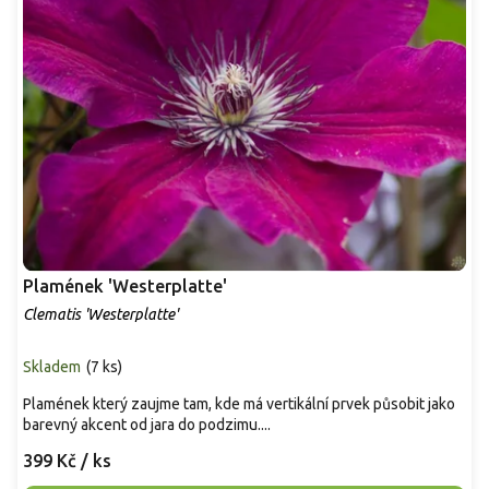
Plamének 'Westerplatte'
Clematis 'Westerplatte'
Skladem
(
7 ks
)
Plamének který zaujme tam, kde má vertikální prvek působit jako
barevný akcent od jara do podzimu....
399 Kč
/ ks