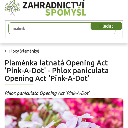
Přejít
na
obsah
Hledat
Floxy (Plaménky)
Plaménka latnatá Opening Act
'Pink-A-Dot' - Phlox paniculata
Opening Act 'Pink-A-Dot'
Phlox paniculata Opening Act 'Pink-A-Dot'