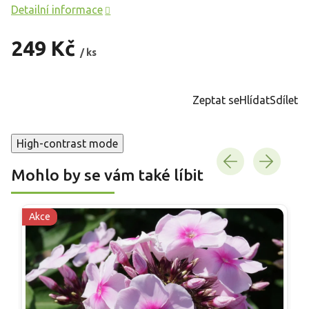
Detailní informace
249 Kč
/ ks
Měrná
cena:
Zeptat se
Hlídat
Sdílet
High-contrast mode
Mohlo by se vám také líbit
Akce