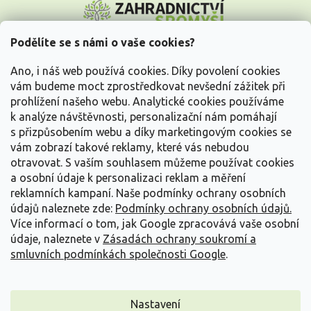
á
p
a
Podělíte se s námi o vaše cookies?
t
Vše o nákupu
í
Ano, i náš web používá cookies. Díky povolení cookies
vám budeme moct zprostředkovat nevšední zážitek při
prohlížení našeho webu. Analytické cookies používáme
Informace pro Vás
k analýze návštěvnosti, personalizační nám pomáhají
s přizpůsobením webu a díky marketingovým cookies se
Kontakujte nás
vám zobrazí takové reklamy, které vás nebudou
otravovat.
S vaším souhlasem můžeme používat cookies
a osobní údaje k personalizaci reklam a měření
reklamních kampaní. Naše podmínky ochrany osobních
údajů naleznete zde:
Podmínky ochrany osobních údajů.
Více informací o tom, jak Google zpracovává vaše osobní
údaje, naleznete v
Zásadách ochrany soukromí a
smluvních podmínkách společnosti Google
.
Vytvořil Shoptet
Nastavení