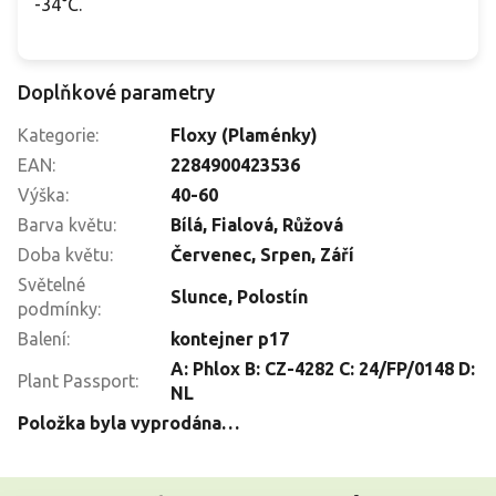
-34°C.
Doplňkové parametry
Kategorie
:
Floxy (Plaménky)
EAN
:
2284900423536
Výška
:
40-60
Barva květu
:
Bílá
,
Fialová
,
Růžová
Doba květu
:
Červenec
,
Srpen
,
Září
Světelné
Slunce
,
Polostín
podmínky
:
Balení
:
kontejner p17
A: Phlox B: CZ-4282 C: 24/FP/0148 D:
Plant Passport
:
NL
Položka byla vyprodána…
Z