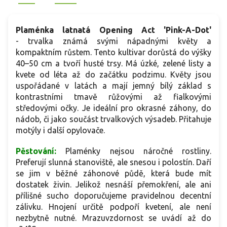
toleranci k padlí.
Plaménka latnatá Opening Act 'Pink-A-Dot'
- trvalka známá svými nápadnými květy a
kompaktním růstem. Tento kultivar dorůstá do výšky
40–50 cm a tvoří husté trsy. Má úzké, zelené listy a
kvete od léta až do začátku podzimu. Květy jsou
uspořádané v latách a mají jemný bílý základ s
kontrastními tmavě růžovými až fialkovými
středovými očky. Je ideální pro okrasné záhony, do
nádob, či jako součást trvalkových výsadeb. Přitahuje
motýly i další opylovače.
Pěstování:
Plaménky nejsou náročné rostliny.
Preferují slunná stanoviště, ale snesou i polostín. Daří
se jim v běžné záhonové půdě, která bude mít
dostatek živin. Jelikož nesnáší přemokření, ale ani
přílišné sucho doporučujeme pravidelnou decentní
zálivku. Hnojení určitě podpoří kvetení, ale není
nezbytně nutné. Mrazuvzdornost se uvádí až do