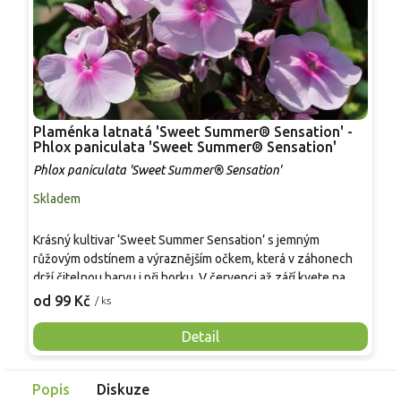
Plaménka latnatá 'Sweet Summer® Sensation' -
P
Phlox paniculata 'Sweet Summer® Sensation'
Phlox paniculata 'Sweet Summer® Sensation'
P
Skladem
S
Krásný kultivar ‘Sweet Summer Sensation’ s jemným
K
růžovým odstínem a výraznějším očkem, která v záhonech
k
drží čitelnou barvu i při horku. V červenci až září kvete na
l
stoncích vysokých zhruba 60–80 cm a vytváří hustý trs
r
od 99 Kč
o
/ ks
vhodný i do menších výsadeb. Květy jsou aromatické, lákají
t
včely a motýly a často se používají také jako květ k řezu. Pro
t
Detail
pěstování se osvědčuje slunce až polostín a humózní,
p
rovnoměrně vlhká půda. Oproti starším floxům mívá
v
Popis
Diskuze
vyrovnanější habitus a v řadě Sweet Summer® i lepší