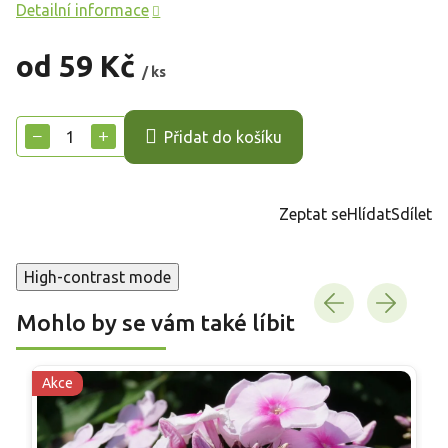
Detailní informace
od
59 Kč
/ ks
Měrná
cena:
−
+
Přidat do košíku
Zeptat se
Hlídat
Sdílet
High-contrast mode
Mohlo by se vám také líbit
Akce