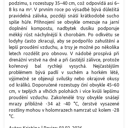
podzimu, s rozestupy 35–40 cm, což odpovídá asi 6–
8 ks na m². V prvním roce po výsadbě bývá důležitá
pravidelná zálivka, později snáší krátkodobé sucho
spíše hůře. Přihnojení se obvykle omezuje na jarní
doplnění kompostu, nadbytek dusíku podporuje
měkký růst náchylnější k chorobám. Po odkvětu se
lodyhy často zkracují, aby se podpořilo zahuštění a
lepší proudění vzduchu, a trsy je možné po několika
letech rozdělit pro obnovu. V nádobě prospívá při
drenážní vrstvě na dně a při častější zálivce, protože
kořenový bal rychleji vysychá. Nejčastějším
problémem bývá padlí v suchém a horkém létě,
výjimečně se objevují svilušky nebo okrajové okusy
od králíků. Doporučené rozestupy činí obvykle 45–60
cm, v teplých a vlhčích polohách i více kvůli lepšímu
proudění vzduchu. Zakořenělé trsy obvykle snášejí
mrazy přibližně -34 až -40 °C, čerstvě vysazené
rostliny mohou v holomrazech namrzat už kolem -28
°C.