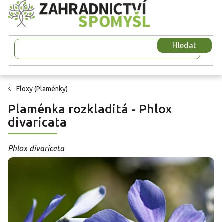
Přejít
na
obsah
Hledat
Floxy (Plaménky)
Plaménka rozkladitá - Phlox
divaricata
Phlox divaricata