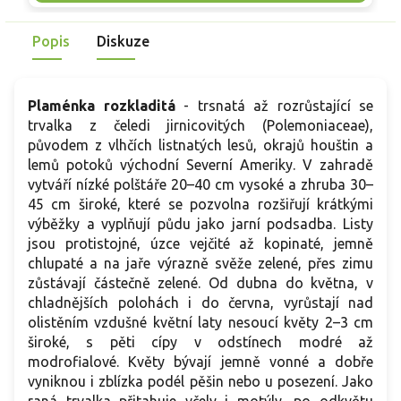
pěstování se osvědčuje slunce až polostín a humózní,
p
rovnoměrně vlhká půda. Oproti starším floxům mívá
v
Popis
Diskuze
vyrovnanější habitus a v řadě Sweet Summer® i lepší
toleranci k padlí.
Plaménka rozkladitá
-
trsnatá až rozrůstající se
trvalka z čeledi jirnicovitých (Polemoniaceae),
původem z vlhčích listnatých lesů, okrajů houštin a
lemů potoků východní Severní Ameriky. V zahradě
vytváří nízké polštáře 20–40 cm vysoké a zhruba 30–
45 cm široké, které se pozvolna rozšiřují krátkými
výběžky a vyplňují půdu jako jarní podsadba. Listy
jsou protistojné, úzce vejčité až kopinaté, jemně
chlupaté a na jaře výrazně svěže zelené, přes zimu
zůstávají částečně zelené. Od dubna do května, v
chladnějších polohách i do června, vyrůstají nad
olistěním vzdušné květní laty nesoucí květy 2–3 cm
široké, s pěti cípy v odstínech modré až
modrofialové. Květy bývají jemně vonné a dobře
vyniknou i zblízka podél pěšin nebo u posezení. Jako