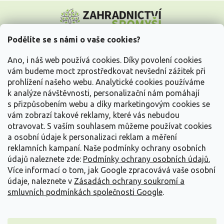
Z
á
p
a
Podělíte se s námi o vaše cookies?
t
Vše o nákupu
í
Ano, i náš web používá cookies. Díky povolení cookies
vám budeme moct zprostředkovat nevšední zážitek při
prohlížení našeho webu. Analytické cookies používáme
Informace pro Vás
k analýze návštěvnosti, personalizační nám pomáhají
s přizpůsobením webu a díky marketingovým cookies se
Kontakujte nás
vám zobrazí takové reklamy, které vás nebudou
otravovat.
S vaším souhlasem můžeme používat cookies
a osobní údaje k personalizaci reklam a měření
reklamních kampaní. Naše podmínky ochrany osobních
údajů naleznete zde:
Podmínky ochrany osobních údajů.
Více informací o tom, jak Google zpracovává vaše osobní
údaje, naleznete v
Zásadách ochrany soukromí a
smluvních podmínkách společnosti Google
.
Vytvořil Shoptet