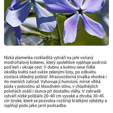
Nízká plamenka rozkladitá vytváří na jaře voňavý
modrofialový koberec, který spolehlivě vyplňuje podrost
pod keři i okraje cest. V dubnu a květnu nese řídké
okolíky květů nad svěže zelenými listy, po odkvětu
zůstává úhledný polštář. Mrazuvzdorná trvalka vhodná i
do menších zahrad. Vyhovuje jí humózní, mírně vlhká
půda v polostínu až bloudivém stínu, v chladnějších
polohách snáší i slunce při dostatku vláhy. V zahradě
vytváří nízké polštáře 20–40 cm vysoké a zhruba 30–45
cm široké, které se pozvolna rozšiřují krátkými výběžky a
vyplňují půdu jako jarní podsadba.