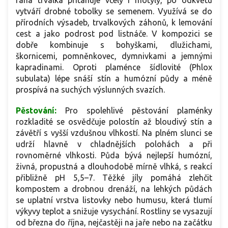
raná trvalka přitahuje včely i motýly, po odkvětu
vytváří drobné tobolky se semenem. Využívá se do
přírodních výsadeb, trvalkových záhonů, k lemování
cest a jako podrost pod listnáče. V kompozici se
dobře kombinuje s bohyškami, dlužichami,
škornicemi, pomněnkovec, dymnivkami a jemnými
kapradinami. Oproti plaménce šídlovité (Phlox
subulata) lépe snáší stín a humózní půdy a méně
prospívá na suchých výslunných svazích.
Pěstování:
Pro spolehlivé pěstování plaménky
rozkladité se osvědčuje polostín až bloudivý stín a
závětří s vyšší vzdušnou vlhkostí. Na plném slunci se
udrží hlavně v chladnějších polohách a při
rovnoměrné vlhkosti. Půda bývá nejlepší humózní,
živná, propustná a dlouhodobě mírně vlhká, s reakcí
přibližně pH 5,5–7. Těžké jíly pomáhá zlehčit
kompostem a drobnou drenáží, na lehkých půdách
se uplatní vrstva listovky nebo humusu, která tlumí
výkyvy teplot a snižuje vysychání. Rostliny se vysazují
od března do října, nejčastěji na jaře nebo na začátku