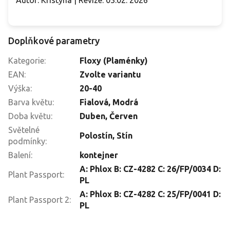
Autor: Kristýna | Revize: 03.02. 2026
Doplňkové parametry
Kategorie
:
Floxy (Plaménky)
EAN
:
Zvolte variantu
Výška
:
20-40
Barva květu
:
Fialová
,
Modrá
Doba květu
:
Duben
,
Červen
Světelné
Polostín
,
Stín
podmínky
:
Balení
:
kontejner
A: Phlox B: CZ-4282 C: 26/FP/0034 D:
Plant Passport
:
PL
A: Phlox B: CZ-4282 C: 25/FP/0041 D:
Plant Passport 2
:
PL