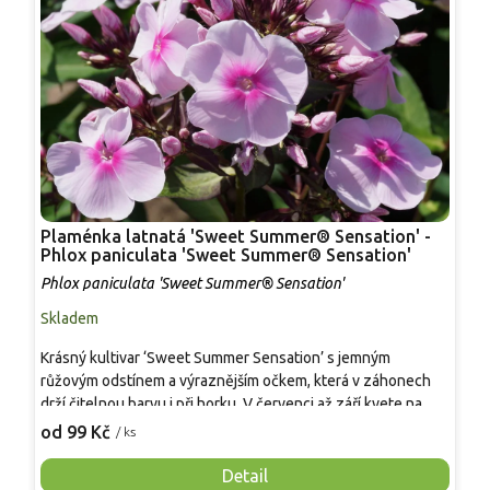
Plaménka latnatá 'Sweet Summer® Sensation' -
P
Phlox paniculata 'Sweet Summer® Sensation'
Phlox paniculata 'Sweet Summer® Sensation'
P
Skladem
S
Krásný kultivar ‘Sweet Summer Sensation’ s jemným
K
růžovým odstínem a výraznějším očkem, která v záhonech
k
drží čitelnou barvu i při horku. V červenci až září kvete na
l
stoncích vysokých zhruba 60–80 cm a vytváří hustý trs
r
od 99 Kč
o
/ ks
vhodný i do menších výsadeb. Květy jsou aromatické, lákají
t
včely a motýly a často se používají také jako květ k řezu. Pro
t
Detail