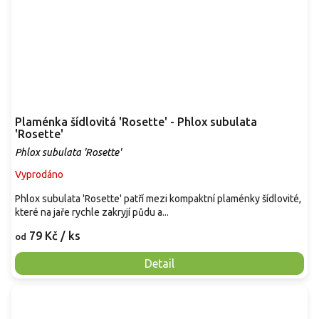
Plaménka šídlovitá 'Rosette' - Phlox subulata
'Rosette'
Phlox subulata 'Rosette'
Vyprodáno
Phlox subulata 'Rosette' patří mezi kompaktní plaménky šídlovité,
které na jaře rychle zakryjí půdu a...
79 Kč
/ ks
od
Detail