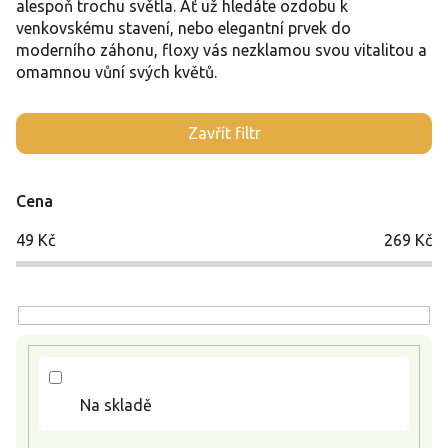
alespoň trochu světla. Ať už hledáte ozdobu k
venkovskému stavení, nebo elegantní prvek do
moderního záhonu, floxy vás nezklamou svou vitalitou a
omamnou vůní svých květů.
V
Zavřít filtr
ý
p
i
Cena
s
p
49
Kč
269
Kč
r
o
d
u
k
t
ů
Na skladě