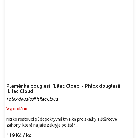
Plaménka douglasii 'Lilac Cloud' - Phlox douglasii
'Lilac Cloud'
Phlox douglasii 'Lilac Cloud'
Vyprodáno
Nízko rostoucí půdopokryvná trvalka pro skalky a štěrkové
záhony, která na jaře zakryje polštář...
119 Kč
/ ks