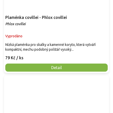
Plaménka covillei - Phlox covillei
Phlox covillei
Vyprodáno
Nízká plaménka pro skalky a kamenné koryto, která vytváří
kompaktní, mechu podobný polštář vysoký...
79 Kč
/ ks
Detail