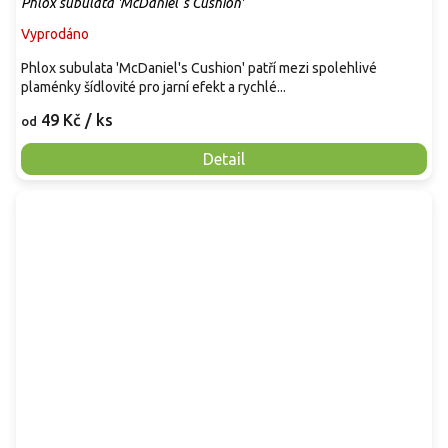
Phlox subulata 'McDaniel´s Cushion'
Vyprodáno
Phlox subulata 'McDaniel's Cushion' patří mezi spolehlivé
plaménky šídlovité pro jarní efekt a rychlé...
49 Kč
/ ks
od
Detail