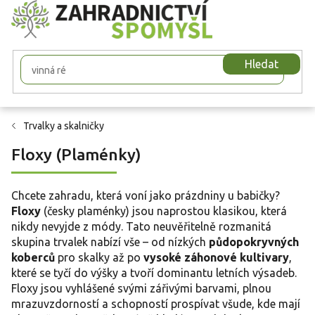
Přejít
na
obsah
Hledat
Trvalky a skalničky
Floxy (Plaménky)
Chcete zahradu, která voní jako prázdniny u babičky?
Floxy
(česky plaménky) jsou naprostou klasikou, která
nikdy nevyjde z módy. Tato neuvěřitelně rozmanitá
skupina trvalek nabízí vše – od nízkých
půdopokryvných
koberců
pro skalky až po
vysoké záhonové kultivary
,
které se tyčí do výšky a tvoří dominantu letních výsadeb.
Floxy jsou vyhlášené svými zářivými barvami, plnou
mrazuvzdorností a schopností prospívat všude, kde mají