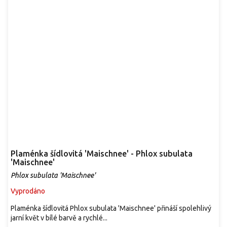
Plaménka šídlovitá 'Maischnee' - Phlox subulata
'Maischnee'
Phlox subulata 'Maischnee'
Vyprodáno
Plaménka šídlovitá Phlox subulata 'Maischnee' přináší spolehlivý
jarní květ v bílé barvě a rychlé...