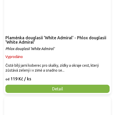
Plaménka douglasii 'White Admiral' - Phlox douglasii
'White Admiral'
Phlox douglasii 'White Admiral'
Vyprodáno
Čistě bílý jarní koberec pro skalky, zídky a okraje cest, který
zůstává zelený i v zimě a snadno se...
119 Kč
/ ks
od
Detail