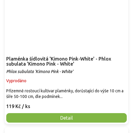
Plaménka šídlovitá 'Kimono Pink-White' - Phlox
subulata 'Kimono Pink - White'
Phlox subulata 'Kimono Pink - White'
Vyprodáno
Přízemně rostoucí kultivar plaménky, dorůstající do výše 10 cm a
šíře 50-100 cm, dle podmínek...
119 Kč
/ ks
Detail