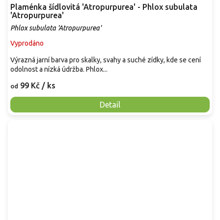
Plaménka šídlovitá 'Atropurpurea' - Phlox subulata
'Atropurpurea'
Phlox subulata 'Atropurpurea'
Vyprodáno
Výrazná jarní barva pro skalky, svahy a suché zídky, kde se cení
odolnost a nízká údržba. Phlox...
99 Kč
/ ks
od
Detail