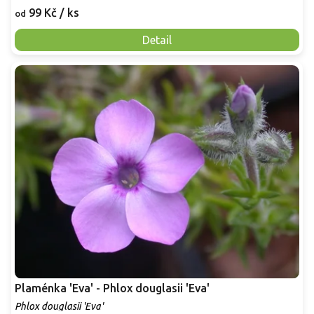
99 Kč
/ ks
od
Detail
Plaménka 'Eva' - Phlox douglasii 'Eva'
Phlox douglasii 'Eva'