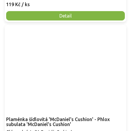
119 Kč
/ ks
Detail
Plaménka šídlovitá 'McDaniel's Cushion' - Phlox
subulata 'McDaniel's Cushion'