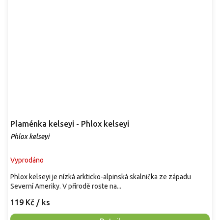
Plaménka kelseyi - Phlox kelseyi
Phlox kelseyi
Vyprodáno
Phlox kelseyi je nízká arkticko-alpinská skalnička ze západu
Severní Ameriky. V přírodě roste na...
119 Kč
/ ks