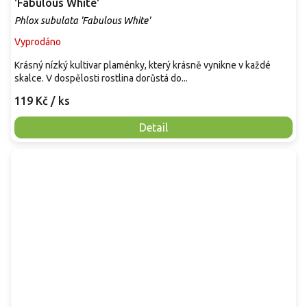
'Fabulous White'
Phlox subulata 'Fabulous White'
Vyprodáno
Krásný nízký kultivar plaménky, který krásně vynikne v každé
skalce. V dospělosti rostlina dorůstá do...
119 Kč
/ ks
Detail