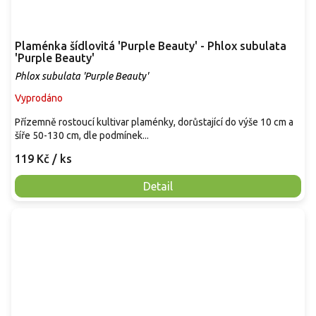
Plaménka šídlovitá 'Purple Beauty' - Phlox subulata
'Purple Beauty'
Phlox subulata 'Purple Beauty'
Vyprodáno
Přízemně rostoucí kultivar plaménky, dorůstající do výše 10 cm a
šíře 50-130 cm, dle podmínek...
119 Kč
/ ks
Detail