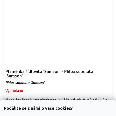
Plaménka šídlovitá 'Samson' - Phlox subulata
'Samson'
Phlox subulata 'Samson'
Vyprodáno
Nízké, husté polštáře vhodné pro rychlé zakrytí okrajů záhonů a
slunných svahů. Plaménka šídlovitá...
Podělíte se s námi o vaše cookies?
119 Kč
/ ks