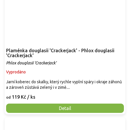
Plaménka douglasii 'Crackerjack' - Phlox douglasii
'Crackerjack'
Phlox douglasii 'Crackerjack'
Vyprodáno
Jarní koberec do skalky, který rychle vyplní spáry i okraje záhonů
a zároveň zůstává zelený i v zimě....
119 Kč
/ ks
od
Detail