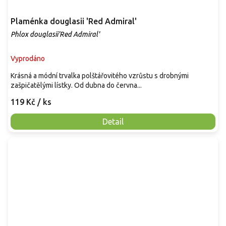
Plaménka douglasii 'Red Admiral'
Phlox douglasii'Red Admiral'
Vyprodáno
Krásná a módní trvalka polštářovitého vzrůstu s drobnými
zašpičatělými lístky. Od dubna do června...
119 Kč
/ ks
Detail