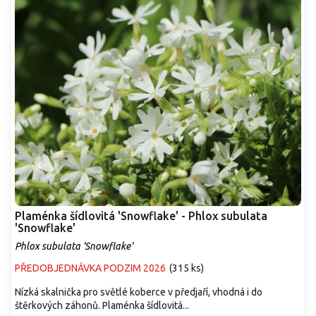
Plaménka šídlovitá 'Snowflake' - Phlox subulata
'Snowflake'
Phlox subulata 'Snowflake'
PŘEDOBJEDNÁVKA PODZIM 2026
(
315 ks
)
Nízká skalnička pro světlé koberce v předjaří, vhodná i do
štěrkových záhonů. Plaménka šídlovitá...