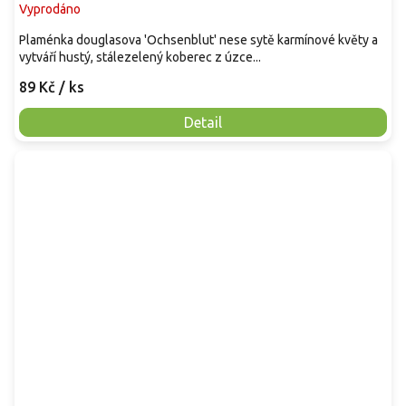
Vyprodáno
Plaménka douglasova 'Ochsenblut' nese sytě karmínové květy a
vytváří hustý, stálezelený koberec z úzce...
89 Kč
/ ks
Detail