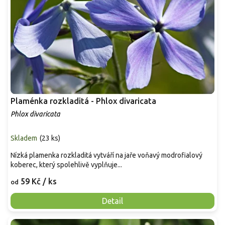
Plaménka rozkladitá - Phlox divaricata
Phlox divaricata
Skladem
(
23 ks
)
Nízká plamenka rozkladitá vytváří na jaře voňavý modrofialový
koberec, který spolehlivě vyplňuje...
59 Kč
/ ks
od
Detail