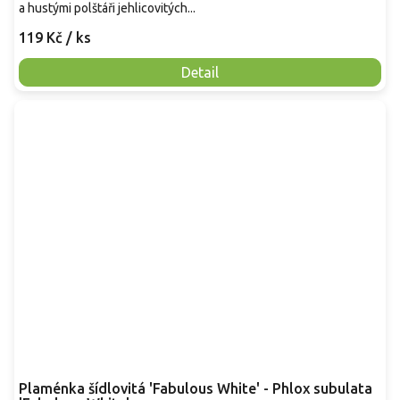
a hustými polštáři jehlicovitých...
119 Kč
/ ks
Detail
Plaménka šídlovitá 'Fabulous White' - Phlox subulata