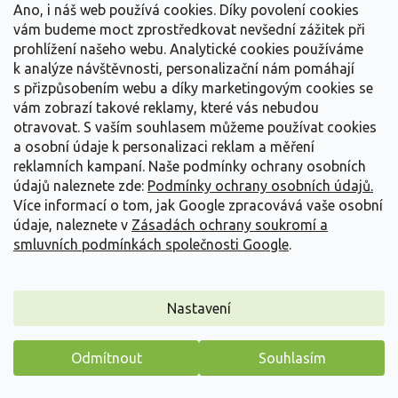
Ano, i náš web používá cookies. Díky povolení cookies
Detail
vám budeme moct zprostředkovat nevšední zážitek při
prohlížení našeho webu. Analytické cookies používáme
k analýze návštěvnosti, personalizační nám pomáhají
s přizpůsobením webu a díky marketingovým cookies se
vám zobrazí takové reklamy, které vás nebudou
otravovat.
S vaším souhlasem můžeme používat cookies
a osobní údaje k personalizaci reklam a měření
reklamních kampaní. Naše podmínky ochrany osobních
údajů naleznete zde:
Podmínky ochrany osobních údajů.
Více informací o tom, jak Google zpracovává vaše osobní
údaje, naleznete v
Zásadách ochrany soukromí a
smluvních podmínkách společnosti Google
.
Nastavení
Plaménka šídlovitá 'White Delight' - Phlox subulata
'White Delight'
Odmítnout
Souhlasím
Phlox subulata 'White Delight'
Máme pro vás malý dárek