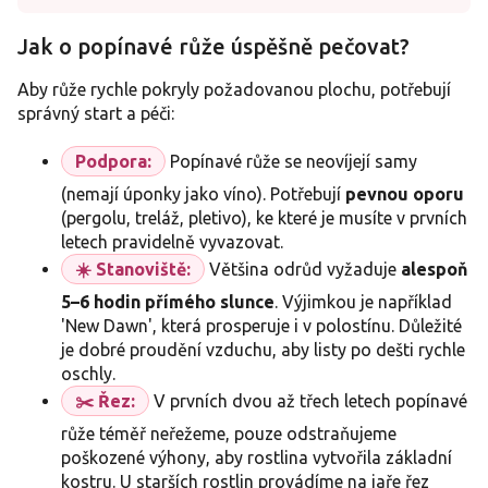
Jak o popínavé růže úspěšně pečovat?
Aby růže rychle pokryly požadovanou plochu, potřebují
správný start a péči:
Podpora:
Popínavé růže se neovíjejí samy
(nemají úponky jako víno). Potřebují
pevnou oporu
(pergolu, treláž, pletivo), ke které je musíte v prvních
letech pravidelně vyvazovat.
☀️ Stanoviště:
Většina odrůd vyžaduje
alespoň
5–6 hodin přímého slunce
. Výjimkou je například
'New Dawn', která prosperuje i v polostínu. Důležité
je dobré proudění vzduchu, aby listy po dešti rychle
oschly.
✂️ Řez:
V prvních dvou až třech letech popínavé
růže téměř neřežeme, pouze odstraňujeme
poškozené výhony, aby rostlina vytvořila základní
kostru. U starších rostlin provádíme na jaře řez