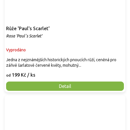
Růže 'Paul's Scarlet'
Rosa 'Paul´s Scarlet'
Vyprodáno
Jedna z nejznámějších historických pnoucích růží, ceněná pro
zářivě šarlatově červené květy, mohutný...
199 Kč
/ ks
od
Detail