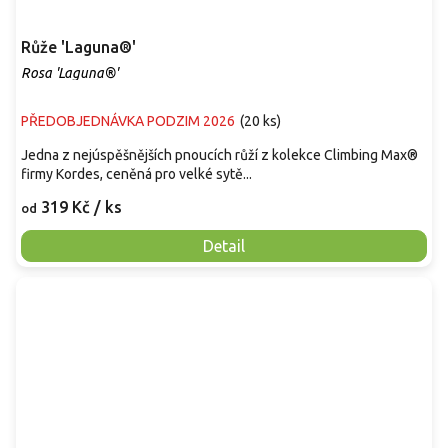
Růže 'Laguna®'
Rosa 'Laguna®'
PŘEDOBJEDNÁVKA PODZIM 2026
(
20 ks
)
Jedna z nejúspěšnějších pnoucích růží z kolekce Climbing Max®
firmy Kordes, ceněná pro velké sytě...
319 Kč
/ ks
od
Detail