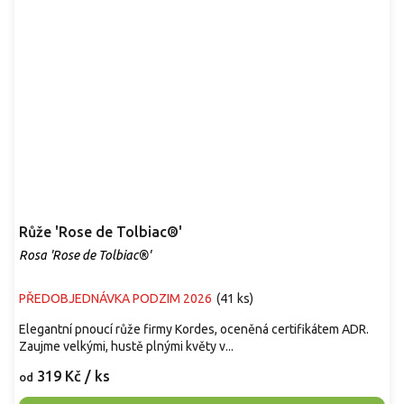
Růže 'Rose de Tolbiac®'
Rosa 'Rose de Tolbiac®'
PŘEDOBJEDNÁVKA PODZIM 2026
(
41 ks
)
Elegantní pnoucí růže firmy Kordes, oceněná certifikátem ADR.
Zaujme velkými, hustě plnými květy v...
319 Kč
/ ks
od