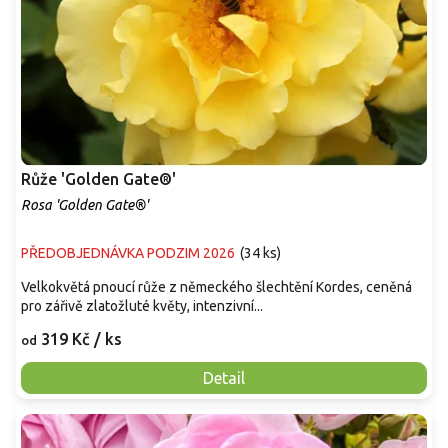
Růže 'Golden Gate®'
Rosa 'Golden Gate®'
PŘEDOBJEDNÁVKA PODZIM 2026
(
34 ks
)
Velkokvětá pnoucí růže z německého šlechtění Kordes, ceněná
pro zářivě zlatožluté květy, intenzivní...
319 Kč
/ ks
od
Detail