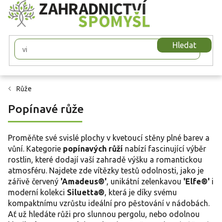
Přejít
na
obsah
Hledat
Růže
Popínavé růže
Proměňte své svislé plochy v kvetoucí stěny plné barev a
vůní. Kategorie
popínavých růží
nabízí fascinující výběr
rostlin, které dodají vaší zahradě výšku a romantickou
atmosféru. Najdete zde vítězky testů odolnosti, jako je
zářivě červený
'Amadeus®'
, unikátní zelenkavou
'Elfe®'
i
moderní kolekci
Siluetta®
, která je díky svému
kompaktnímu vzrůstu ideální pro pěstování v nádobách.
Ať už hledáte růži pro slunnou pergolu, nebo odolnou