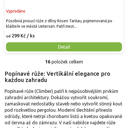
Vyprodáno
Působivá pnoucí růže z dílny Rosen Tantau, pojmenovaná po
klášteře ve městě Uetersen. Patří mezi...
299 Kč
/ ks
od
Detail
16
položek celkem
O
v
Popínavé růže: Vertikální elegance pro
l
každou zahradu
á
d
a
Popínavé růže (Climber) patří k nejpůsobivějším prvkům
c
zahradní architektury. Dokážou vytvořit soukromí,
í
zamaskovat nedostatky staveb nebo vytvořit stinný kout
p
pod rozkvetlou pergolou. Moderní šlechtění přineslo
r
odrůdy, které netrpí chorobami listů a kvetou opakovaně
v
od června až do zámrazu. V naší nabídce najdete růže
k