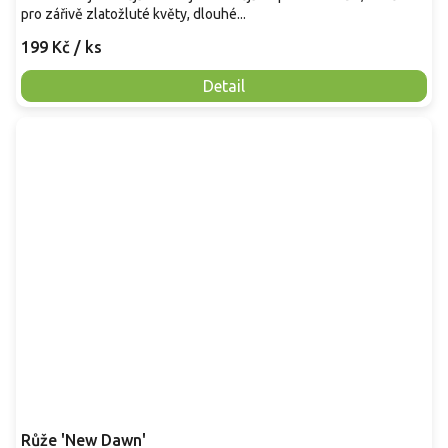
pro zářivě zlatožluté květy, dlouhé...
199 Kč
/ ks
Detail
Růže 'New Dawn'