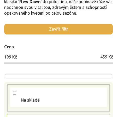
klasiku
'New Dawn'
do polostínu, naše popínavé růže vás
nadchnou svou vitalitou, zdravým listem a schopností
opakovaného kvetení po celou sezónu.
V
Zavřít filtr
ý
p
i
Cena
s
p
199
Kč
459
Kč
r
o
d
u
k
t
ů
Na skladě