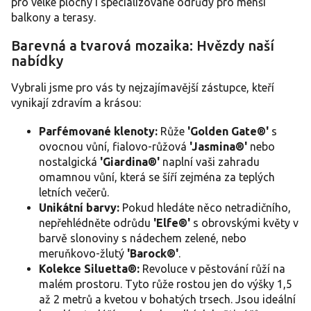
y
pro velké plochy i specializované odrůdy pro menší
v
balkony a terasy.
ý
p
Barevná a tvarová mozaika: Hvězdy naší
i
nabídky
s
u
Vybrali jsme pro vás ty nejzajímavější zástupce, kteří
vynikají zdravím a krásou:
Parfémované klenoty:
Růže
'Golden Gate®'
s
ovocnou vůní, fialovo-růžová
'Jasmina®'
nebo
nostalgická
'Giardina®'
naplní vaši zahradu
omamnou vůní, která se šíří zejména za teplých
letních večerů.
Unikátní barvy:
Pokud hledáte něco netradičního,
nepřehlédněte odrůdu
'Elfe®'
s obrovskými květy v
barvě slonoviny s nádechem zelené, nebo
meruňkovo-žlutý
'Barock®'
.
Kolekce Siluetta®:
Revoluce v pěstování růží na
malém prostoru. Tyto růže rostou jen do výšky 1,5
až 2 metrů a kvetou v bohatých trsech. Jsou ideální