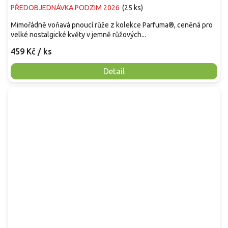
PŘEDOBJEDNÁVKA PODZIM 2026
(
25 ks
)
Mimořádně voňavá pnoucí růže z kolekce Parfuma®, ceněná pro
velké nostalgické květy v jemně růžových...
459 Kč
/ ks
Detail