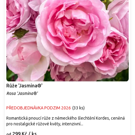
Růže 'Jasmina®'
Rosa 'Jasmina®'
PŘEDOBJEDNÁVKA PODZIM 2026
(
33 ks
)
Romantická pnoucí růže z německého šlechtění Kordes, ceněná
pro nostalgické růžové květy, intenzivní...
299 Kč
/ ks
od