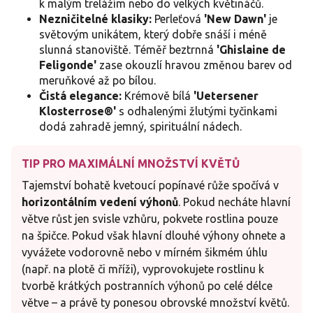
k malým trelážím nebo do velkých květináčů.
Nezničitelné klasiky:
Perleťová
'New Dawn'
je
světovým unikátem, který dobře snáší i méně
slunná stanoviště. Téměř beztrnná
'Ghislaine de
Feligonde'
zase okouzlí hravou změnou barev od
meruňkové až po bílou.
Čistá elegance:
Krémově bílá
'Uetersener
Klosterrose®'
s odhalenými žlutými tyčinkami
dodá zahradě jemný, spirituální nádech.
TIP PRO MAXIMÁLNÍ MNOŽSTVÍ KVĚTŮ
Tajemství bohatě kvetoucí popínavé růže spočívá v
horizontálním vedení výhonů
. Pokud necháte hlavní
větve růst jen svisle vzhůru, pokvete rostlina pouze
na špičce. Pokud však hlavní dlouhé výhony ohnete a
vyvážete vodorovně nebo v mírném šikmém úhlu
(např. na plotě či mříži), vyprovokujete rostlinu k
tvorbě krátkých postranních výhonů po celé délce
větve – a právě ty ponesou obrovské množství květů.