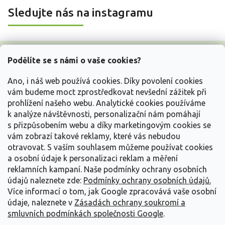
Sledujte nás na instagramu
Z
á
Podělíte se s námi o vaše cookies?
p
a
Ano, i náš web používá cookies. Díky povolení cookies
t
vám budeme moct zprostředkovat nevšední zážitek při
í
prohlížení našeho webu. Analytické cookies používáme
Vše o nákupu
k analýze návštěvnosti, personalizační nám pomáhají
s přizpůsobením webu a díky marketingovým cookies se
vám zobrazí takové reklamy, které vás nebudou
Informace pro Vás
otravovat.
S vaším souhlasem můžeme používat cookies
a osobní údaje k personalizaci reklam a měření
Kontakujte nás
reklamních kampaní. Naše podmínky ochrany osobních
údajů naleznete zde:
Podmínky ochrany osobních údajů.
Více informací o tom, jak Google zpracovává vaše osobní
údaje, naleznete v
Zásadách ochrany soukromí a
smluvních podmínkách společnosti Google
.