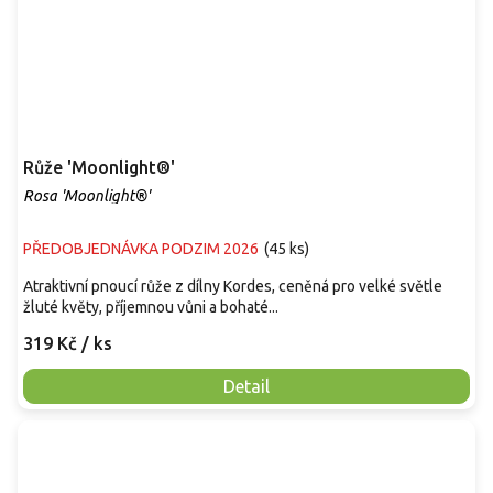
Růže 'Moonlight®'
Rosa 'Moonlight®'
PŘEDOBJEDNÁVKA PODZIM 2026
(
45 ks
)
Atraktivní pnoucí růže z dílny Kordes, ceněná pro velké světle
žluté květy, příjemnou vůni a bohaté...
319 Kč
/ ks
Detail