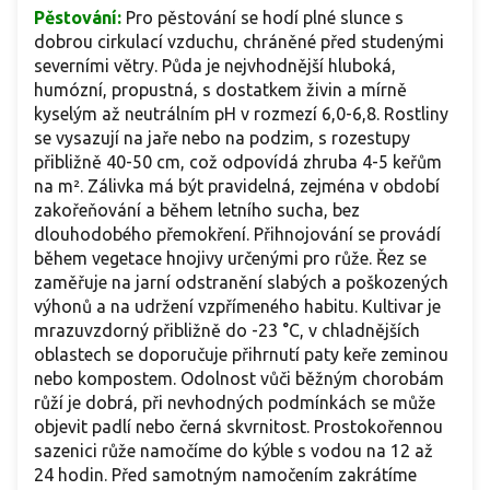
Pěstování:
Pro pěstování se hodí plné slunce s
dobrou cirkulací vzduchu, chráněné před studenými
severními větry. Půda je nejvhodnější hluboká,
humózní, propustná, s dostatkem živin a mírně
kyselým až neutrálním pH v rozmezí 6,0-6,8. Rostliny
se vysazují na jaře nebo na podzim, s rozestupy
přibližně 40-50 cm, což odpovídá zhruba 4-5 keřům
na m². Zálivka má být pravidelná, zejména v období
zakořeňování a během letního sucha, bez
dlouhodobého přemokření. Přihnojování se provádí
během vegetace hnojivy určenými pro růže. Řez se
zaměřuje na jarní odstranění slabých a poškozených
výhonů a na udržení vzpřímeného habitu. Kultivar je
mrazuvzdorný přibližně do -23 °C, v chladnějších
oblastech se doporučuje přihrnutí paty keře zeminou
nebo kompostem. Odolnost vůči běžným chorobám
růží je dobrá, při nevhodných podmínkách se může
objevit padlí nebo černá skvrnitost. Prostokořennou
sazenici růže namočíme do kýble s vodou na 12 až
24 hodin. Před samotným namočením zakrátíme