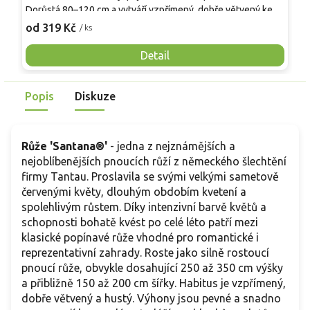
Dorůstá 80–120 cm a vytváří vzpřímený, dobře větvený keř s
s
lesklými tmavě zelenými listy. Od června až do prvních
D
od 319 Kč
o
/ ks
mrazů kvete ve vlnách velkými plnými květy o velikosti 10–
p
12 cm v lososově až meruňkově růžových odstínech s
c
Detail
jemnými broskvovými tóny. Vůně je středně silná až silná,
v
sladká a ovocná. Skvěle se hodí do reprezentativních
a
Popis
Diskuze
záhonů, jako solitéra i k řezu, kde vyniká dlouhou trvanlivostí
V
květů.
t
v
Růže 'Santana
®
'
- jedna z nejznámějších a
nejoblíbenějších pnoucích růží z německého šlechtění
firmy Tantau. Proslavila se svými velkými sametově
červenými květy, dlouhým obdobím kvetení a
spolehlivým růstem. Díky intenzivní barvě květů a
schopnosti bohatě kvést po celé léto patří mezi
klasické popínavé růže vhodné pro romantické i
reprezentativní zahrady. Roste jako silně rostoucí
pnoucí růže, obvykle dosahující 250 až 350 cm výšky
a přibližně 150 až 200 cm šířky. Habitus je vzpřímený,
dobře větvený a hustý. Výhony jsou pevné a snadno