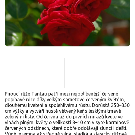
Pnoucí růže Tantau patří mezi nejoblíbenější červené
popínavé růže díky velkým sametově červeným květům,
dlouhému kvetení a spolehlivému růstu. Dorůstá 250–350
cm výšky a vytváří hustě větvený keř s lesklými tmavě
zelenými listy. Od června až do prvních mrazů kvete ve
vlnách plnými květy o velikosti 8–10 cm v sytě karmínově
červených odstínech, které dobře odolávají slunci i dešti.
Vůně je jemná až středně silná, sladká a klasicky růžová.