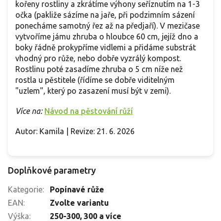
kořeny rostliny a zkrátíme výhony seříznutím na 1-3
očka (pakliže sázíme na jaře, při podzimním sázení
ponecháme samotný řez až na předjaří). V mezičase
vytvoříme jámu zhruba o hloubce 60 cm, jejíž dno a
boky řádně prokypříme vidlemi a přidáme substrát
vhodný pro růže, nebo dobře vyzrálý kompost.
Rostlinu poté zasadíme zhruba o 5 cm níže než
rostla u pěstitele (řídíme se dobře viditelným
"uzlem", který po zasazení musí být v zemi).
Více na:
Návod na pěstování růží
Autor: Kamila | Revize: 21. 6. 2026
Doplňkové parametry
Kategorie
:
Popínavé růže
EAN
:
Zvolte variantu
Výška
:
250-300
,
300 a více