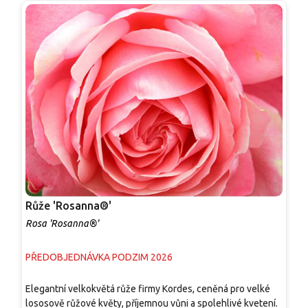
Růže 'Rosanna®'
R
Rosa 'Rosanna®'
R
PŘEDOBJEDNÁVKA PODZIM 2026
P
Elegantní velkokvětá růže firmy Kordes, ceněná pro velké
E
lososově růžové květy, příjemnou vůni a spolehlivé kvetení.
A