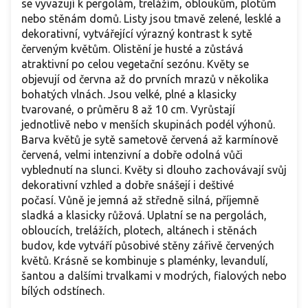
se vyvazují k pergolám, trelážím, obloukům, plotům
nebo stěnám domů. Listy jsou tmavě zelené, lesklé a
dekorativní, vytvářející výrazný kontrast k sytě
červeným květům. Olistění je husté a zůstává
atraktivní po celou vegetační sezónu. Květy se
objevují od června až do prvních mrazů v několika
bohatých vlnách. Jsou velké, plné a klasicky
tvarované, o průměru 8 až 10 cm. Vyrůstají
jednotlivě nebo v menších skupinách podél výhonů.
Barva květů je sytě sametově červená až karmínově
červená, velmi intenzivní a dobře odolná vůči
vyblednutí na slunci. Květy si dlouho zachovávají svůj
dekorativní vzhled a dobře snášejí i deštivé
počasí. Vůně je jemná až středně silná, příjemně
sladká a klasicky růžová. Uplatní se na pergolách,
obloucích, trelážích, plotech, altánech i stěnách
budov, kde vytváří působivé stěny zářivě červených
květů. Krásně se kombinuje s plaménky, levandulí,
šantou a dalšími trvalkami v modrých, fialových nebo
bílých odstínech.