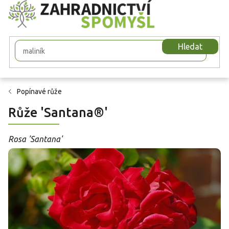
Přejít
na
obsah
Hledat
Popínavé růže
Růže 'Santana®'
Rosa 'Santana'