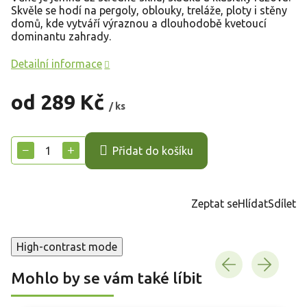
Skvěle se hodí na pergoly, oblouky, treláže, ploty i stěny
domů, kde vytváří výraznou a dlouhodobě kvetoucí
dominantu zahrady.
Detailní informace
od
289 Kč
/ ks
Měrná
cena:
−
+
Přidat do košíku
Zeptat se
Hlídat
Sdílet
High-contrast mode
Mohlo by se vám také líbit