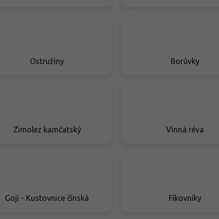
Ostružiny
Borůvky
Zimolez kamčatský
Vinná réva
Goji - Kustovnice čínská
Fíkovníky