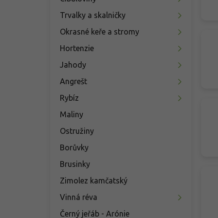
n
í
Trvalky a skalničky
p
Okrasné keře a stromy
a
n
Hortenzie
e
Jahody
l
Angrešt
Rybíz
Maliny
Ostružiny
Borůvky
Brusinky
Zimolez kamčatský
Vinná réva
Černý jeřáb - Arónie