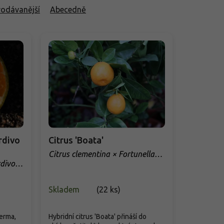
rodávanější
Abecedně
rdivo
Citrus 'Boata'
Citrus clementina × Fortunella
'Boata'
divo di
Skladem
(
22 ks
)
erma,
Hybridní citrus 'Boata' přináší do