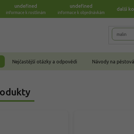
undefined
undefined
další k
informace k rostlinám
informace k objednávkám
Nejčastější otázky a odpovědi
Návody na pěstován
odukty