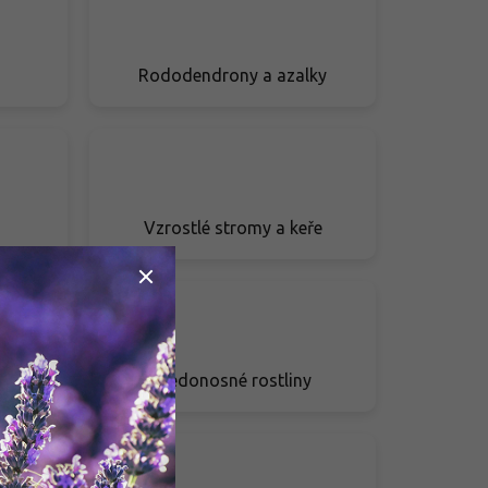
Rododendrony a azalky
Vzrostlé stromy a keře
y
Medonosné rostliny