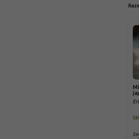
Řaze
Mi
ja
Er
Sk
Zim