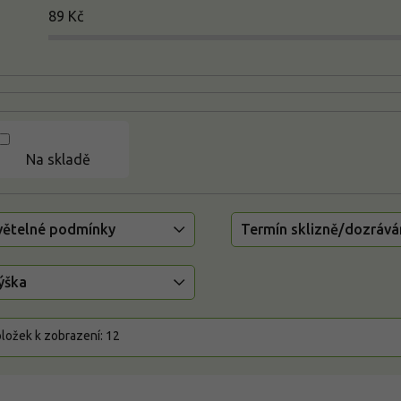
89
Kč
Na skladě
větelné podmínky
Termín sklizně/dozrává
ýška
ložek k zobrazení:
12