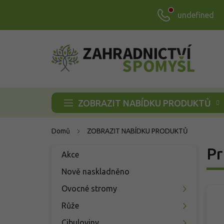
Přejít
undefined
na
obsah
ZOBRAZIT NABÍDKU PRODUKTŮ
Domů
ZOBRAZIT NABÍDKU PRODUKTŮ
P
Pr
Přeskočit
Akce
o
kategorie
s
Nově naskladněno
t
Ovocné stromy
r
a
Růže
n
Cibuloviny