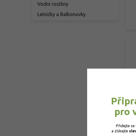
Vodní rostliny
Letničky a Balkonovky
Připr
pro 
Přidejte se
a získejte 
sle