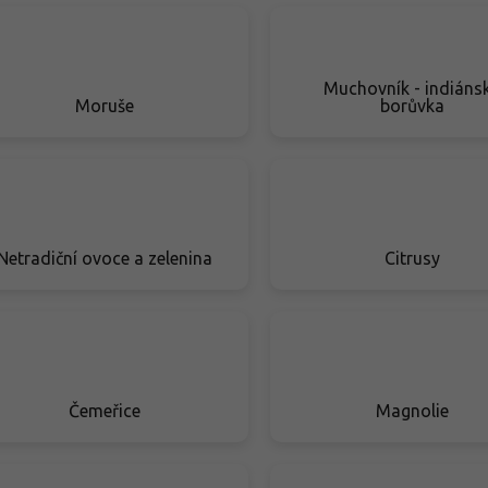
Muchovník - indiáns
Moruše
borůvka
Netradiční ovoce a zelenina
Citrusy
Čemeřice
Magnolie