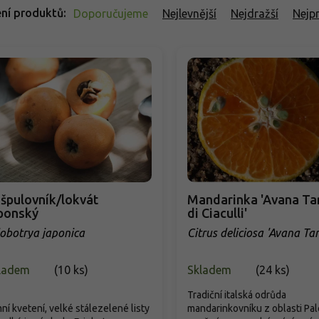
ní produktů
Doporučujeme
Nejlevnější
Nejdražší
Nejp
špulovník/lokvát
Mandarinka 'Avana Ta
ponský
di Ciaculli'
iobotrya japonica
Citrus deliciosa 'Avana Tar
Ciaculli'
ladem
(
10 ks
)
Skladem
(
24 ks
)
Tradiční italská odrůda
ní kvetení, velké stálezelené listy
mandarinkovníku z oblasti Pal