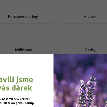
Popínavé rostliny
Vistárie
Jehličnany
Rarity
avili jsme
Živé ploty
Stálezelené rostlin
vás dárek
 k našemu newsletteru 
vu 10 % na první nákup
.