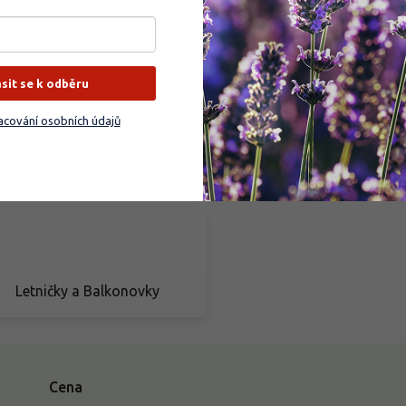
Balkóny a terasy
Vřesy a vřesovce
ásit se k odběru
cování osobních údajů
Hnojiva
Dárkové poukazy
Letničky a Balkonovky
Cena