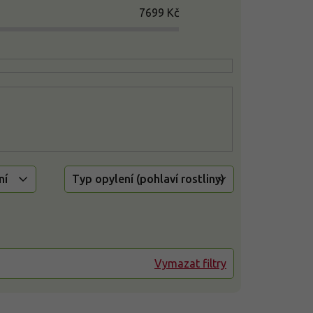
7699
Kč
ní
Typ opylení (pohlaví rostliny)
Vymazat filtry