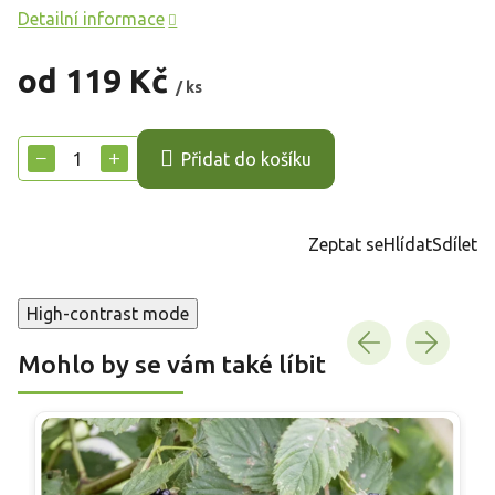
Detailní informace
od
119 Kč
/ ks
Měrná
cena:
−
+
Přidat do košíku
Zeptat se
Hlídat
Sdílet
High-contrast mode
Mohlo by se vám také líbit