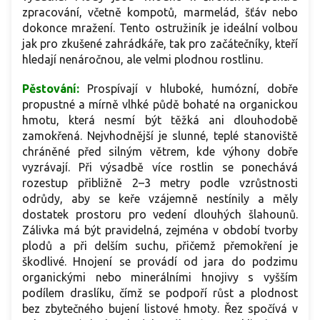
zpracování, včetně kompotů, marmelád, šťáv nebo
dokonce mražení. Tento ostružiník je ideální volbou
jak pro zkušené zahrádkáře, tak pro začátečníky, kteří
hledají nenáročnou, ale velmi plodnou rostlinu.
Pěstování:
Prospívají v hluboké, humózní, dobře
propustné a mírně vlhké půdě bohaté na organickou
hmotu, která nesmí být těžká ani dlouhodobě
zamokřená. Nejvhodnější je slunné, teplé stanoviště
chráněné před silným větrem, kde výhony dobře
vyzrávají. Při výsadbě více rostlin se ponechává
rozestup přibližně 2–3 metry podle vzrůstnosti
odrůdy, aby se keře vzájemně nestínily a měly
dostatek prostoru pro vedení dlouhých šlahounů.
Zálivka má být pravidelná, zejména v období tvorby
plodů a při delším suchu, přičemž přemokření je
škodlivé. Hnojení se provádí od jara do podzimu
organickými nebo minerálními hnojivy s vyšším
podílem draslíku, čímž se podpoří růst a plodnost
bez zbytečného bujení listové hmoty. Řez spočívá v