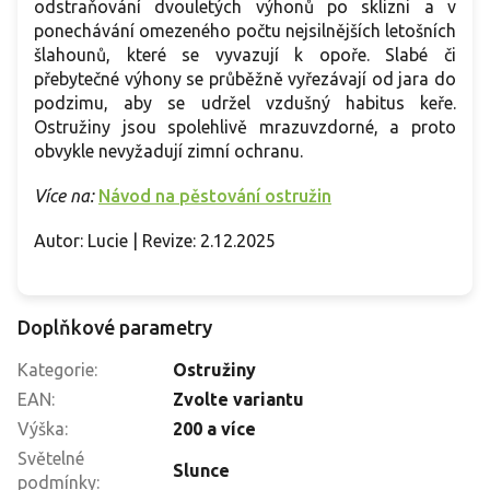
odstraňování dvouletých výhonů po sklizni a v
ponechávání omezeného počtu nejsilnějších letošních
šlahounů, které se vyvazují k opoře. Slabé či
přebytečné výhony se průběžně vyřezávají od jara do
podzimu, aby se udržel vzdušný habitus keře.
Ostružiny jsou spolehlivě mrazuvzdorné, a proto
obvykle nevyžadují zimní ochranu.
Více na:
Návod na pěstování ostružin
Autor: Lucie | Revize: 2.12.2025
Doplňkové parametry
Kategorie
:
Ostružiny
EAN
:
Zvolte variantu
Výška
:
200 a více
Světelné
Slunce
podmínky
: