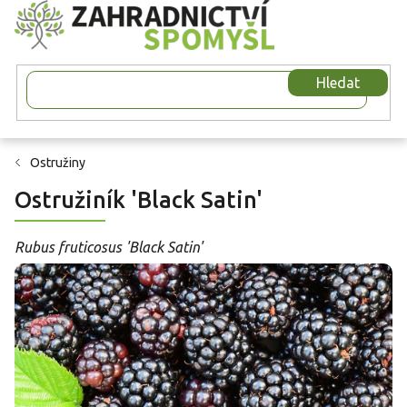
Přejít
na
obsah
Hledat
Ostružiny
Ostružiník 'Black Satin'
Rubus fruticosus 'Black Satin'