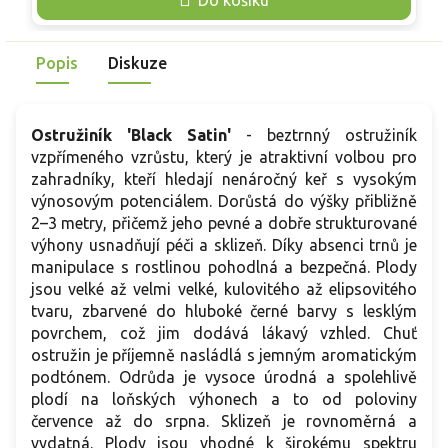
sklizeň probíhá od konce června do července, druhá vlna od
p
konce srpna do září. Velké, leskle černé bobule s pevnou
p
slupkou, sladkou, aromatickou dužninou se hodí k přímé
j
Popis
Diskuze
konzumaci, na dezerty i k mražení. Plody obsahují vitamin C a
d
antokyany.
v
d
Ostružiník 'Black Satin'
- beztrnný ostružiník
k
vzpřímeného vzrůstu, který je atraktivní volbou pro
z
zahradníky, kteří hledají nenáročný keř s vysokým
š
výnosovým potenciálem. Dorůstá do výšky přibližně
d
2–3 metry, přičemž jeho pevné a dobře strukturované
výhony usnadňují péči a sklizeň. Díky absenci trnů je
manipulace s rostlinou pohodlná a bezpečná. Plody
jsou velké až velmi velké, kulovitého až elipsovitého
tvaru, zbarvené do hluboké černé barvy s lesklým
povrchem, což jim dodává lákavý vzhled. Chuť
ostružin je příjemně nasládlá s jemným aromatickým
podtónem. Odrůda je vysoce úrodná a spolehlivě
plodí na loňských výhonech a to od poloviny
července až do srpna. Sklizeň je rovnoměrná a
vydatná. Plody jsou vhodné k širokému spektru