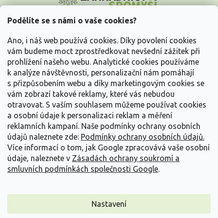
p
a
Podělíte se s námi o vaše cookies?
t
Vše o nákupu
í
Ano, i náš web používá cookies. Díky povolení cookies
vám budeme moct zprostředkovat nevšední zážitek při
prohlížení našeho webu. Analytické cookies používáme
Informace pro Vás
k analýze návštěvnosti, personalizační nám pomáhají
s přizpůsobením webu a díky marketingovým cookies se
Kontakujte nás
vám zobrazí takové reklamy, které vás nebudou
otravovat.
S vaším souhlasem můžeme používat cookies
a osobní údaje k personalizaci reklam a měření
reklamních kampaní. Naše podmínky ochrany osobních
údajů naleznete zde:
Podmínky ochrany osobních údajů.
Více informací o tom, jak Google zpracovává vaše osobní
údaje, naleznete v
Zásadách ochrany soukromí a
smluvních podmínkách společnosti Google
.
Vytvořil Shoptet
Nastavení