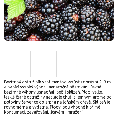
Beztrnný ostružiník vzpřímeného vzrůstu dorůstá 2–3 m
a nabízí vysoký výnos i nenáročné pěstování. Pevné
beztrnné výhony usnadňují péči i sklizeň. Plodí velké,
lesklé černé ostružiny nasládlé chuti s jemným aroma od
poloviny července do srpna na loňském dřevě. Sklizeň je
rovnoměrná a vydatná. Plody jsou vhodné k přímé
konzumaci, zavařování, šťávám i mražení.