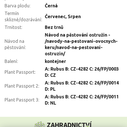
Barva plodu
:
Černá
Termín
Červenec
,
Srpen
sklizně/dozrávání
:
Trnitost
:
Bez trnů
Návod na pěstování ostružin -
Návod na
/navody-na-pestovani-ovocnych-
pěstování
:
keru/navod-na-pestovani-
ostruzin/
Balení
:
kontejner
A: Rubus B: CZ-4282 C: 26/FP/0003
Plant Passport
:
D: CZ
A: Rubus B: CZ-4282 C: 26/FP/0014
Plant Passport 2
:
D: PL
A: Rubus B: CZ-4282 C: 26/FP/0011
Plant Passport 3
:
D: NL
Z
á