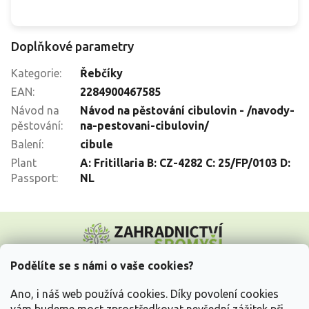
Doplňkové parametry
Kategorie
:
Řebčíky
EAN
:
2284900467585
Návod na
Návod na pěstování cibulovin - /navody-
pěstování
:
na-pestovani-cibulovin/
Balení
:
cibule
Plant
A: Fritillaria B: CZ-4282 C: 25/FP/0103 D:
Passport
:
NL
Z
á
p
a
Podělíte se s námi o vaše cookies?
t
Vše o nákupu
í
Ano, i náš web používá cookies. Díky povolení cookies