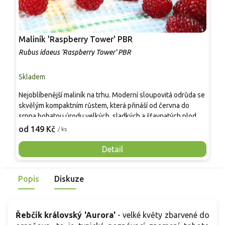
Maliník 'Raspberry Tower' PBR
P
'
Rubus idaeus 'Raspberry Tower' PBR
C
Skladem
S
Nejoblíbenější maliník na trhu. Moderní sloupovitá odrůda se
M
skvělým kompaktním růstem, která přináší od června do
A
srpna bohatou úrodu velkých, sladkých a šťavnatých plodů.
v
Pevné vzpřímené výhony tvoří elegantní habitus bez
j
od 149 Kč
o
/ ks
nutnosti opory, ideální pro nádoby, balkony i malé zahrady.
n
Mrazuvzdornost do −25 °C a spolehlivá vitalita z něj dělají
V
Detail
skvělou volbu pro každého pěstitele.
Popis
Diskuze
Řebčík královský 'Aurora'
- velké květy zbarvené do