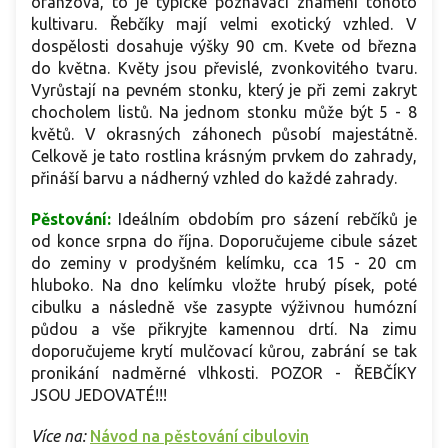
oranžova, to je typické poznávací znamení tohoto
kultivaru. Řebčíky mají velmi exotický vzhled. V
dospělosti dosahuje výšky 90 cm. Kvete od března
do května. Květy jsou převislé, zvonkovitého tvaru.
Vyrůstají na pevném stonku, který je při zemi zakryt
chocholem listů. Na jednom stonku může být 5 - 8
květů. V okrasných záhonech působí majestátně.
Celkově je tato rostlina krásným prvkem do zahrady,
přináší barvu a nádherný vzhled do každé zahrady.
Pěstování:
Ideálním obdobím pro sázení rebčíků je
od konce srpna do října. Doporučujeme cibule sázet
do zeminy v prodyšném kelímku, cca 15 - 20 cm
hluboko. Na dno kelímku vložte hrubý písek, poté
cibulku a následně vše zasypte výživnou humózní
půdou a vše přikryjte kamennou drtí. Na zimu
doporučujeme krytí mulčovací kůrou, zabrání se tak
pronikání nadměrné vlhkosti. POZOR - ŘEBČÍKY
JSOU JEDOVATÉ!!!
Více na:
Návod na pěstování cibulovin