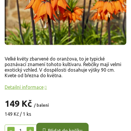
Velké květy zbarvené do oranžova, to je typické
poznávací znamení tohoto kultivaru. Řebčíky mají velmi
exotický vzhled. V dospělosti dosahuje výšky 90 cm.
Kvete od března do května.
Detailní informace
149 Kč
/ balení
Měrná
149 Kč / 1 ks
cena:
−
+
Přidat do košíku