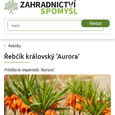
Přejít
na
obsah
Hledat
Řebčíky
Řebčík královský 'Aurora'
Fritillaria imperialis 'Aurora'