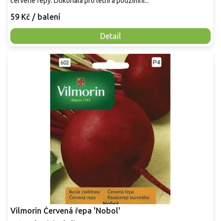
červené řepy. Dokonalá pro letní a podzimní...
59 Kč
/ balení
Detail
Vilmorin Červená řepa 'Nobol'