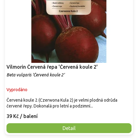
d
u
k
t
ů
Vilmorin Červená řepa 'Červená koule 2'
Beta vulgaris 'Červená koule 2'
Vyprodáno
Červená koule 2 (Czerwona Kula 2) je velmi plodná odrůda
červené řepy. Dokonalá pro letní a podzimní...
39 Kč
/ balení
Detail