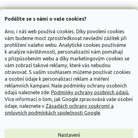
Z
á
Podělíte se s námi o vaše cookies?
p
a
Ano, i náš web používá cookies. Díky povolení cookies
t
vám budeme moct zprostředkovat nevšední zážitek při
í
prohlížení našeho webu. Analytické cookies používáme
Vše o nákupu
k analýze návštěvnosti, personalizační nám pomáhají
s přizpůsobením webu a díky marketingovým cookies se
vám zobrazí takové reklamy, které vás nebudou
Informace pro Vás
otravovat.
S vaším souhlasem můžeme používat cookies
a osobní údaje k personalizaci reklam a měření
Kontakujte nás
reklamních kampaní. Naše podmínky ochrany osobních
údajů naleznete zde:
Podmínky ochrany osobních údajů.
Více informací o tom, jak Google zpracovává vaše osobní
údaje, naleznete v
Zásadách ochrany soukromí a
smluvních podmínkách společnosti Google
.
Nastavení