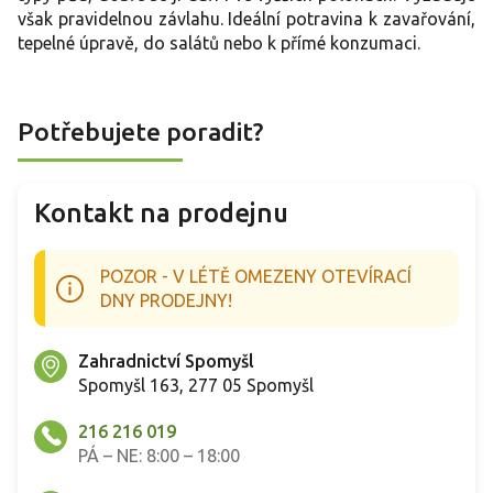
c
však pravidelnou závlahu. Ideální potravina k zavařování,
í
tepelné úpravě, do salátů nebo k přímé konzumaci.
p
r
v
k
Potřebujete poradit?
y
v
ý
p
Kontakt na prodejnu
i
s
u
POZOR - V LÉTĚ OMEZENY OTEVÍRACÍ
DNY PRODEJNY!
Zahradnictví Spomyšl
Spomyšl 163, 277 05 Spomyšl
216 216 019
PÁ – NE: 8:00 – 18:00