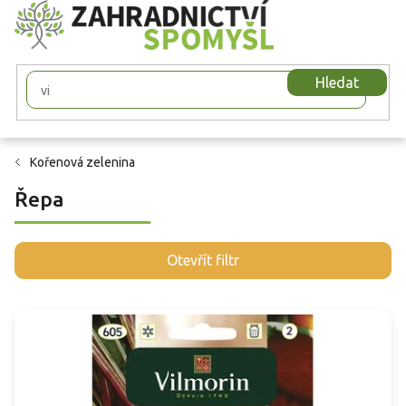
Přejít
na
obsah
Hledat
Kořenová zelenina
Řepa
V
Otevřít filtr
ý
p
i
s
p
r
o