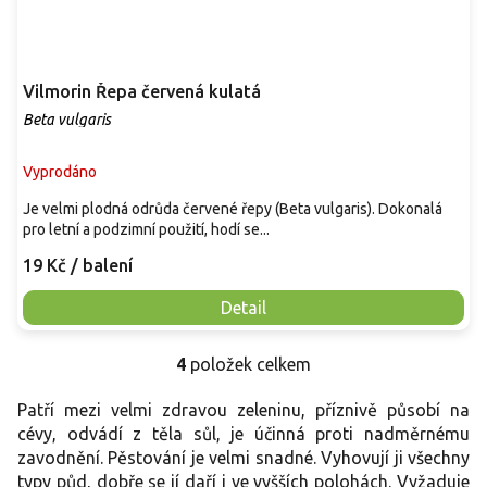
Vilmorin Řepa červená kulatá
Beta vulgaris
Vyprodáno
Je velmi plodná odrůda červené řepy (Beta vulgaris). Dokonalá
pro letní a podzimní použití, hodí se...
19 Kč
/ balení
Detail
4
položek celkem
O
v
Patří mezi velmi zdravou zeleninu, příznivě působí na
l
á
cévy, odvádí z těla sůl, je účinná proti nadměrnému
d
zavodnění. Pěstování je velmi snadné. Vyhovují ji všechny
a
typy půd, dobře se jí daří i ve vyšších polohách. Vyžaduje