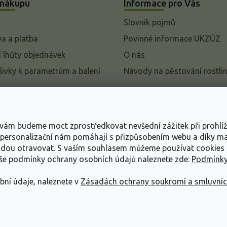
 nákupu
Informace pro Vás
Slovník pojmů
a a platba
Povinné informace UKZÚZ
 lhůty objednávek
O nás
livky k parametrům a balení
Návody na pěstování rostli
pení od kupní smlouvy
mace
s vám budeme moct zprostředkovat nevšední zážitek při prohlí
ace o ochraně osobních
, personalizační nám pomáhají s přizpůsobením webu a díky 
udou otravovat.
S vaším souhlasem můžeme používat cookies 
dní podmínky
aše podmínky ochrany osobních údajů naleznete zde:
Podmínky
bní údaje, naleznete v
Zásadách ochrany soukromí a smluvní