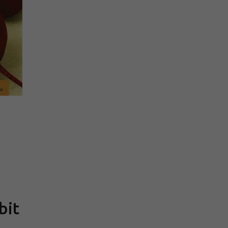
Měrná
cena:
bit