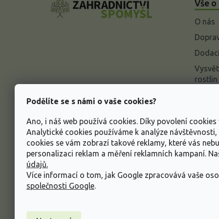
Vše o
p
a
O nás
t
í
Doprav
Dodací
Vysvět
rostlin
Odstou
Podělíte se s námi o vaše cookies?
Rekla
Ano, i náš web používá cookies. Díky povolení cookie
Inform
Analytické cookies používáme k analýze návštěvnosti
údajů
cookies se vám zobrazí takové reklamy, které vás neb
Obcho
personalizaci reklam a měření reklamních kampaní. N
údajů.
Více informací o tom, jak Google zpracovává vaše oso
společnosti Google
.