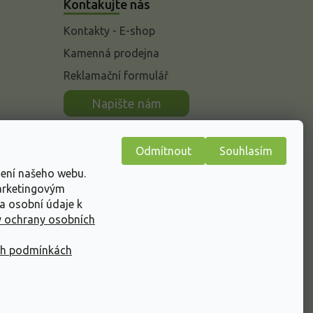
Kontakujte nás
Kontakty - E-shop
Kamenná prodejna
Reklamační formulář
n
Napište nám
Odmítnout
Souhlasím
žení našeho webu.
marketingovým
a osobní údaje k
 ochrany osobních
ch podmínkách