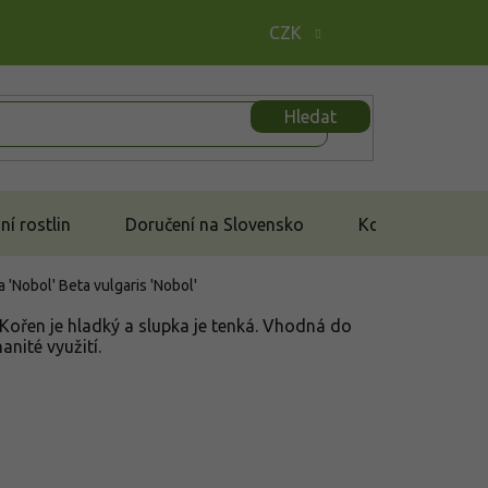
CZK
Hledat
í rostlin
Doručení na Slovensko
Kontakt
a 'Nobol'
Beta vulgaris 'Nobol'
Kořen je hladký a slupka je tenká. Vhodná do
anité využití.