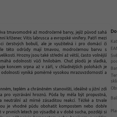
Do
 réva tmavomodré až modročerné barvy, jejíž původ sahá
kříženec Vitis labrusca a evropské vinifery. Patří mezi
Kat
 čerstvých bobulí, ale je využitelná i pro domácí či
EA
ule této odrůdy mají tmavou, modročernou barvu s
likosti. Hrozny jsou také střední až větší, často volnější
Svě
pomáhá odolnosti vůči hnilobám. Chuť plodů je sladká,
po
uje koncem srpna až v září, v chladnějších polohách je
Bar
. V odolnosti vyniká poměrně vysokou mrazuvzdorností a
Te
skl
Ob
unném, teplém a chráněném stanovišti, ideálně u jižní zdi
a pro vyzrávání hroznů. Půda by měla být propustná,
Bal
n a neutrální až mírně zásaditou reakcí. Těžké a trvale
dbou je vhodné půdu obohatit kompostem nebo dobře
Pla
ě v prvních letech po výsadbě a v době sucha, později si