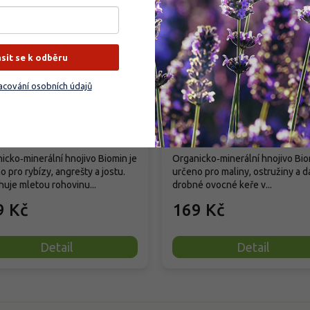
–23 %
ásit se k odběru
in - Hnojivo na rybízy a
Biomin - Hnojivo na mali
rešty
ostružiny
cování osobních údajů
dem
(
18 ks
)
Vyprodáno
icko‑minerální hnojivo Biomin je
Organicko‑minerální hnojivo Bio
o pro rybízy, angrešty a jostu.
určeno pro maliny, ostružiny a da
uje mletou rohovinu...
drobné ovocné keře v...
9 Kč
169 Kč
Detail
Detail