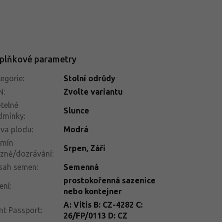
plňkové parametry
egorie
:
Stolní odrůdy
N
:
Zvolte variantu
telné
Slunce
dmínky
:
va plodu
:
Modrá
rmín
Srpen
,
Září
izně/dozrávání
:
sah semen
:
Semenná
prostokořenná sazenice
ení
:
nebo kontejner
A: Vitis B: CZ-4282 C:
nt Passport
:
26/FP/0113 D: CZ