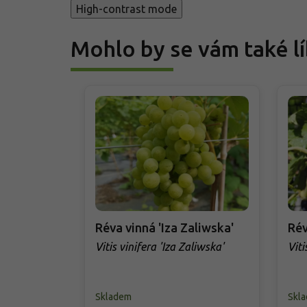
High-contrast mode
Mohlo by se vám také lí
Réva vinná 'Iza Zaliwska'
Rév
Vitis vinifera 'Iza Zaliwska'
Viti
Skladem
Skl