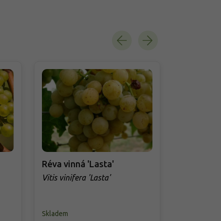
Réva vinná 'Lasta'
Réva vinná
Vitis vinifera 'Lasta'
Vitis vinifer
Skladem
Skladem