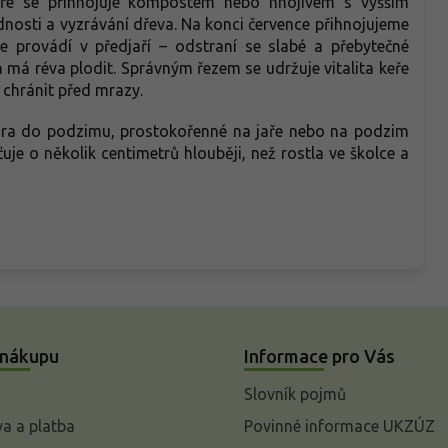
jaře se přihnojuje kompostem nebo hnojivem s vyšším
nosti a vyzrávání dřeva. Na konci července přihnojujeme
se provádí v předjaří – odstraní se slabé a přebytečné
h má réva plodit. Správným řezem se udržuje vitalita keře
 chránit před mrazy.
jara do podzimu, prostokořenné na jaře nebo na podzim
uje o několik centimetrů hlouběji, než rostla ve školce a
 nákupu
Informace pro Vás
Slovník pojmů
a a platba
Povinné informace UKZÚZ