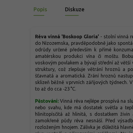
Popis
Diskuze
Réva vinná 'Boskoop Gloria'
- stolní vinná
do Nizozemska, pravděpodobně jako spontánní 
odrůdy určené především k přímé konzumaci
amatérskou produkci vína či moštu. Bob
voskovým povlakem a bývají střední až větší ve
struktury, což zlepšuje větrání hroznů a 
šťavnatá a aromatická. Zrání hroznů nastup
sklizeň běžně v prvních zářijových týdnech
to až do cca ‑23 °C.
Pěstování:
Vinná réva nejlépe prospívá na sl
nebo svahu, kde má dostatek světla a tepl
hlinitopísčitá až hlinitá, s dostatkem živi
zamokřené půdy réva nesnáší. Před výsa
rozloženým hnojem. Zálivka je důležitá hlavn