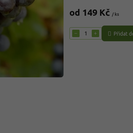
od
149 Kč
/ ks
Měrná
cena:
−
+
Přidat d