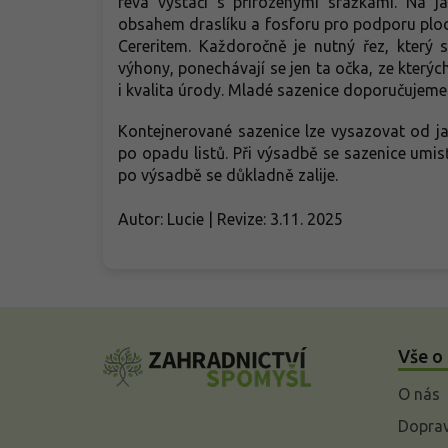
réva vystačí s přirozenými srážkami. Na 
obsahem draslíku a fosforu pro podporu plod
Cereritem. Každoročně je nutný řez, který 
výhony, ponechávají se jen ta očka, ze kterýc
i kvalita úrody. Mladé sazenice doporučujeme
Kontejnerované sazenice lze vysazovat od 
po opadu listů. Při výsadbě se sazenice umisť
po výsadbě se důkladně zalije.
Autor: Lucie | Revize: 3.11. 2025
Z
á
Vše o
p
a
O nás
t
í
Doprav