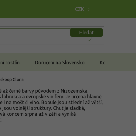
CZK
Hledat
í rostlin
Doručení na Slovensko
Kontakt
Boskoop Gloria'
é až černé barvy původem z Nizozemska,
labrusca a evropské vinifery. Je určena hlavně
 i na mošt či víno. Bobule jsou střední až větší,
sou volnější struktury. Chuť je sladká,
vá koncem srpna až v září a vyniká
.