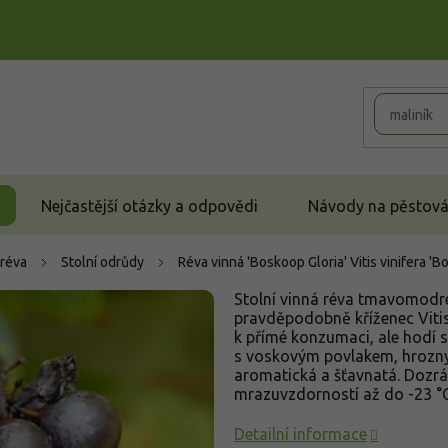
Nejčastější otázky a odpovědi
Návody na pěstován
 réva
Stolní odrůdy
Réva vinná 'Boskoop Gloria'
Vitis vinifera '
Stolní vinná réva tmavomodr
pravděpodobně kříženec Vitis 
k přímé konzumaci, ale hodí se
s voskovým povlakem, hrozny j
aromatická a šťavnatá. Dozrá
mrazuvzdorností až do -23 °C
Detailní informace