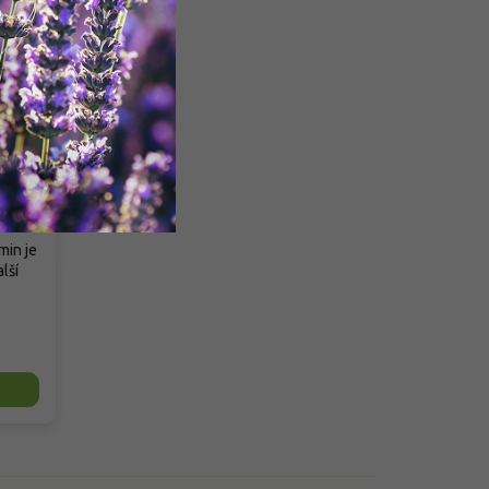
ny a
min je
lší