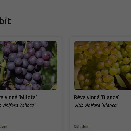
bit
a vinná 'Milota'
Réva vinná 'Bianca'
s vinifera 'Milota'
Vitis vinifera 'Bianca'
adem
Skladem