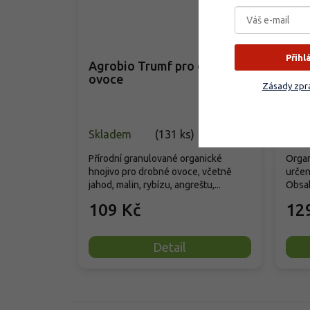
–35 %
Přihl
Agrobio Trumf pro drobné
Biom
ovoce
ang
Zásady zpra
Skladem
(
131 ks
)
Skla
Přírodní granulované organické
Organ
hnojivo pro drobné ovoce, včetně
určen
jahod, malin, rybízu, angreštu,...
Obsah
109 Kč
12
Detail