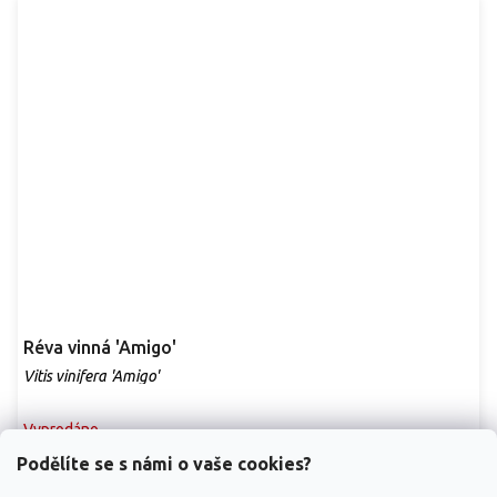
Réva vinná 'Amigo'
Vitis vinifera 'Amigo'
Vyprodáno
Podělíte se s námi o vaše cookies?
Atraktivní stolní odrůda vinné révy s velkými, chutnými bobulemi a
vysokou odolností. Plody dozrávají...