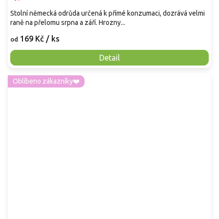
Stolní německá odrůda určená k přímé konzumaci, dozrává velmi
raně na přelomu srpna a září. Hrozny...
169 Kč
/ ks
od
Detail
Oblíbeno zákazníky❤️