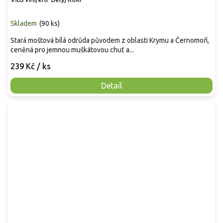
Skladem
(
90 ks
)
Stará moštová bílá odrůda původem z oblasti Krymu a Černomoří,
ceněná pro jemnou muškátovou chuť a...
239 Kč
/ ks
Detail