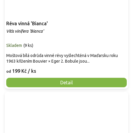
Réva vinná 'Bianca'
Vitis vinifera 'Bianca'
Skladem
(
9 ks
)
Moštová bílá odrůda vinné révy vyšlechtěná v Maďarsku roku
1963 křížením Bouvier × Eger 2. Bobule jsou...
199 Kč
/ ks
od
Detail