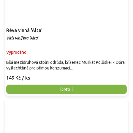
Réva vinná 'Alta'
Vitis vinifera 'Alta'
Vyprodáno
Bílá mezidruhová stolní odrůda, kříženec Muškát Pölöskei × Dóra,
vyšlechtěná pro přímou konzumaci....
149 Kč
/ ks
Detail