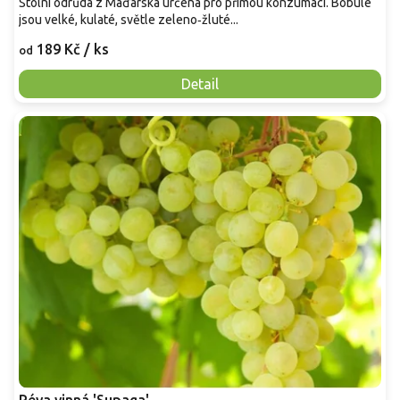
Stolní odrůda z Maďarska určená pro přímou konzumaci. Bobule
jsou velké, kulaté, světle zeleno‑žluté...
189 Kč
/ ks
od
Detail