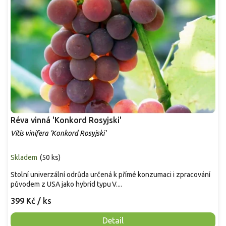
Réva vinná 'Konkord Rosyjski'
Vitis vinifera 'Konkord Rosyjski'
Skladem
(
50 ks
)
Stolní univerzální odrůda určená k přímé konzumaci i zpracování
původem z USA jako hybrid typu V....
399 Kč
/ ks
Detail