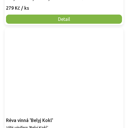
279 Kč
/ ks
Detail
Réva vinná 'Belyj Kokl'
Vitis vinifera 'Belyj Kokl'