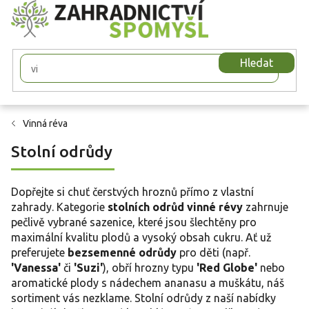
Přejít
na
obsah
Hledat
Vinná réva
Stolní odrůdy
Dopřejte si chuť čerstvých hroznů přímo z vlastní
zahrady. Kategorie
stolních odrůd vinné révy
zahrnuje
pečlivě vybrané sazenice, které jsou šlechtěny pro
maximální kvalitu plodů a vysoký obsah cukru. Ať už
preferujete
bezsemenné odrůdy
pro děti (např.
'Vanessa'
či
'Suzi'
), obří hrozny typu
'Red Globe'
nebo
aromatické plody s nádechem ananasu a muškátu, náš
sortiment vás nezklame. Stolní odrůdy z naší nabídky