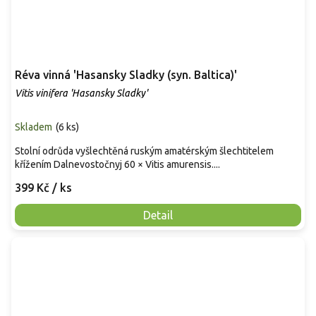
Réva vinná 'Hasansky Sladky (syn. Baltica)'
Vitis vinifera 'Hasansky Sladky'
Skladem
(
6 ks
)
Stolní odrůda vyšlechtěná ruským amatérským šlechtitelem
křížením Dalnevostočnyj 60 × Vitis amurensis....
399 Kč
/ ks
Detail