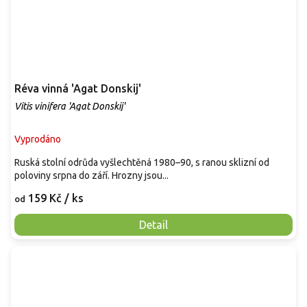
Réva vinná 'Agat Donskij'
Vitis vinifera 'Agat Donskij'
Vyprodáno
Ruská stolní odrůda vyšlechtěná 1980–90, s ranou sklizní od
poloviny srpna do září. Hrozny jsou...
159 Kč
/ ks
od
Detail