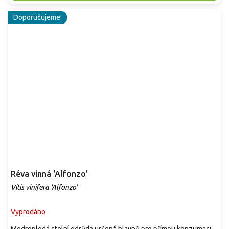
Doporučujeme!
Réva vinná 'Alfonzo'
Vitis vinifera 'Alfonzo'
Vyprodáno
Modroplodá stolní odrůda určená hlavně pro přímou konzumaci