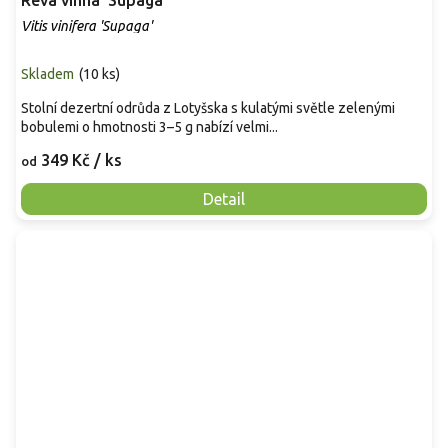
Réva vinná 'Supaga'
Vitis vinifera 'Supaga'
Skladem
(
10 ks
)
Stolní dezertní odrůda z Lotyšska s kulatými světle zelenými
bobulemi o hmotnosti 3–5 g nabízí velmi...
349 Kč
/ ks
od
Detail