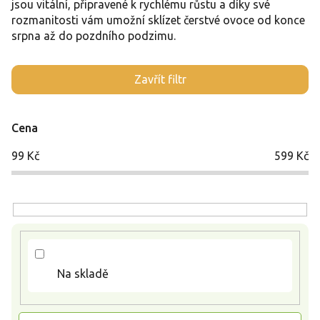
jsou vitální, připravené k rychlému růstu a díky své
rozmanitosti vám umožní sklízet čerstvé ovoce od konce
srpna až do pozdního podzimu.
V
Zavřít filtr
ý
p
i
Cena
s
p
99
Kč
599
Kč
r
o
d
u
k
t
ů
Na skladě