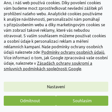
Ano, i náš web používá cookies. Díky povolení cookies
149 Kč
/ ks
od
vám budeme moct zprostředkovat nevšední zážitek při
prohlížení našeho webu. Analytické cookies používáme
Detail
k analýze návštěvnosti, personalizační nám pomáhají
s přizpůsobením webu a díky marketingovým cookies se
vám zobrazí takové reklamy, které vás nebudou
otravovat.
S vaším souhlasem můžeme používat cookies
a osobní údaje k personalizaci reklam a měření
reklamních kampaní. Naše podmínky ochrany osobních
údajů naleznete zde:
Podmínky ochrany osobních údajů.
Více informací o tom, jak Google zpracovává vaše osobní
údaje, naleznete v
Zásadách ochrany soukromí a
smluvních podmínkách společnosti Google
.
Nastavení
Odmítnout
Souhlasím
Réva vinná 'Ananasnyj'
Máme pro vás malý dárek
Vitis vinifera 'Ananasnyj'