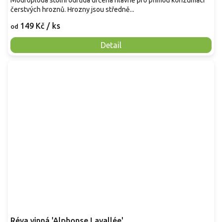
čerstvých hroznů. Hrozny jsou středně...
149 Kč
/ ks
od
Detail
Réva vinná 'Alphonse Lavallée'