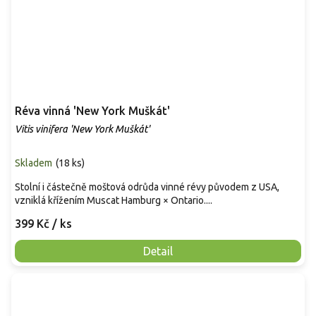
Réva vinná 'New York Muškát'
Vitis vinifera 'New York Muškát'
Skladem
(
18 ks
)
Stolní i částečně moštová odrůda vinné révy původem z USA,
vzniklá křížením Muscat Hamburg × Ontario....
399 Kč
/ ks
Detail