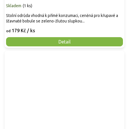
Skladem
(
1 ks
)
Stolní odrůda vhodná k přímé konzumaci, ceněná pro křupavé a
šťavnaté bobule se zeleno-žlutou slupkou...
179 Kč
/ ks
od
Detail