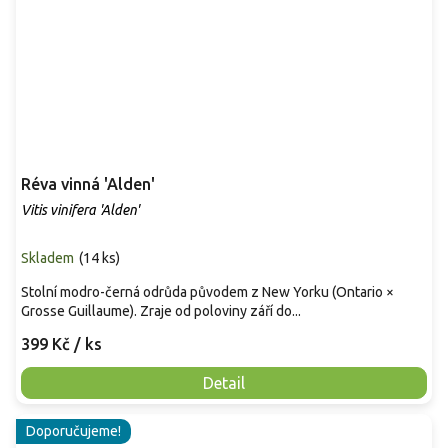
Réva vinná 'Alden'
Vitis vinifera 'Alden'
Skladem
(
14 ks
)
Stolní modro-černá odrůda původem z New Yorku (Ontario ×
Grosse Guillaume). Zraje od poloviny září do...
399 Kč
/ ks
Detail
Doporučujeme!