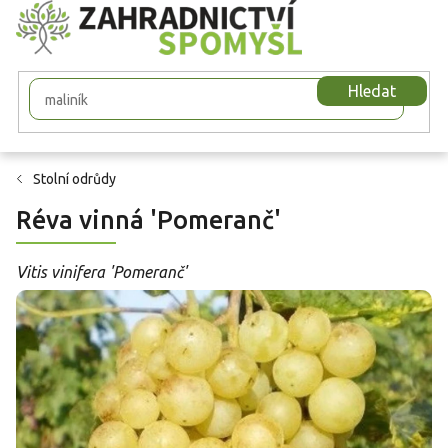
Přejít
na
obsah
Hledat
Stolní odrůdy
Réva vinná 'Pomeranč'
Vitis vinifera 'Pomeranč'