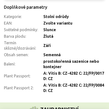
Doplňkové parametry
Kategorie
:
Stolní odrůdy
EAN
:
Zvolte variantu
Světelné podmínky
:
Slunce
Barva plodu
:
Žlutá
Termín
Září
sklizně/dozrávání
:
Obsah semen
:
Semenná
prostokořenná sazenice nebo
Balení
:
kontejner
A: Vitis B: CZ-4282 C: 22/FP/0017
Plant Passport
:
D: CZ
A: Vitis B: CZ-4282 C: 22/FP/0084
Plant Passport 2
:
D: CZ
Z