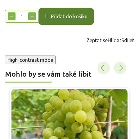
Měrná
cena:
−
+
Přidat do košíku
Zeptat se
Hlídat
Sdílet
High-contrast mode
Mohlo by se vám také líbit