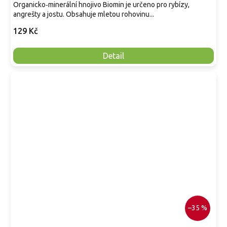
Organicko‑minerální hnojivo Biomin je určeno pro rybízy,
angrešty a jostu. Obsahuje mletou rohovinu...
129 Kč
Detail
–35 %