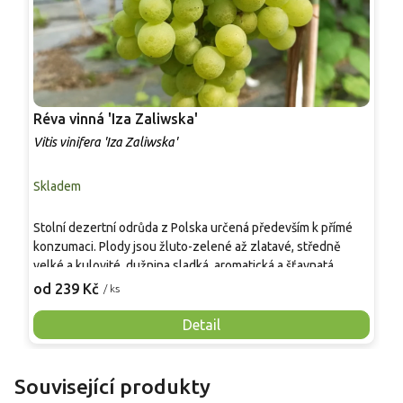
Réva vinná 'Iza Zaliwska'
R
Vitis vinifera 'Iza Zaliwska'
V
Skladem
S
Stolní dezertní odrůda z Polska určená především k přímé
S
konzumaci. Plody jsou žluto-zelené až zlatavé, středně
v
velké a kulovité, dužnina sladká, aromatická a šťavnatá.
m
Dozrává velmi raně, sklizeň možná koncem srpna či
d
od 239 Kč
o
/ ks
začátkem září. Odrůda je vysoce odolná vůči mrazu a
k
běžným chorobám, vhodná pro zahradní pěstování, domácí
m
Detail
využití a dekorativní popínavé vedení.
a
Související produkty