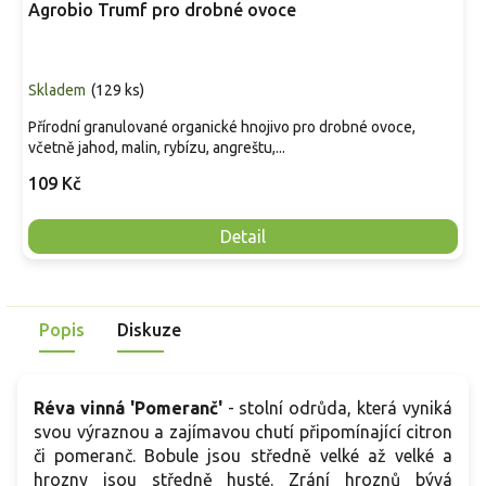
Agrobio Trumf pro drobné ovoce
Skladem
(
129 ks
)
Přírodní granulované organické hnojivo pro drobné ovoce,
včetně jahod, malin, rybízu, angreštu,...
109 Kč
Detail
Popis
Diskuze
Réva vinná 'Pomeranč'
- stolní odrůda, která vyniká
svou výraznou a zajímavou chutí připomínající citron
či pomeranč. Bobule jsou středně velké až velké a
hrozny jsou středně husté. Zrání hroznů bývá