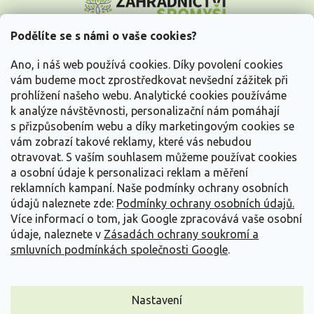
á
p
a
Podělíte se s námi o vaše cookies?
t
Vše o nákupu
í
Ano, i náš web používá cookies. Díky povolení cookies
vám budeme moct zprostředkovat nevšední zážitek při
prohlížení našeho webu. Analytické cookies používáme
Informace pro Vás
k analýze návštěvnosti, personalizační nám pomáhají
s přizpůsobením webu a díky marketingovým cookies se
Kontakujte nás
vám zobrazí takové reklamy, které vás nebudou
otravovat.
S vaším souhlasem můžeme používat cookies
a osobní údaje k personalizaci reklam a měření
reklamních kampaní. Naše podmínky ochrany osobních
údajů naleznete zde:
Podmínky ochrany osobních údajů.
Více informací o tom, jak Google zpracovává vaše osobní
údaje, naleznete v
Zásadách ochrany soukromí a
smluvních podmínkách společnosti Google
.
Vytvořil Shoptet
Nastavení