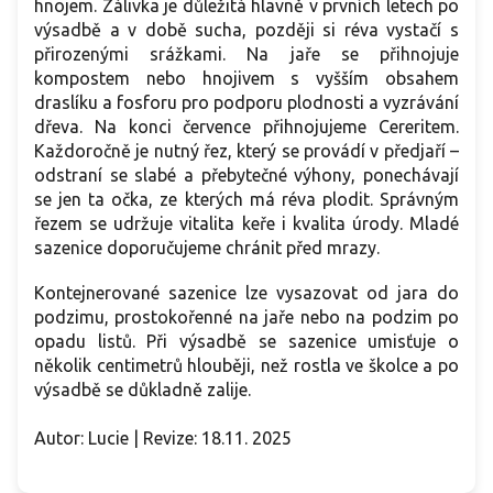
hnojem. Zálivka je důležitá hlavně v prvních letech po
výsadbě a v době sucha, později si réva vystačí s
přirozenými srážkami. Na jaře se přihnojuje
kompostem nebo hnojivem s vyšším obsahem
draslíku a fosforu pro podporu plodnosti a vyzrávání
dřeva. Na konci července přihnojujeme Cereritem.
Každoročně je nutný řez, který se provádí v předjaří –
odstraní se slabé a přebytečné výhony, ponechávají
se jen ta očka, ze kterých má réva plodit. Správným
řezem se udržuje vitalita keře i kvalita úrody. Mladé
sazenice doporučujeme chránit před mrazy.
Kontejnerované sazenice lze vysazovat od jara do
podzimu, prostokořenné na jaře nebo na podzim po
opadu listů. Při výsadbě se sazenice umisťuje o
několik centimetrů hlouběji, než rostla ve školce a po
výsadbě se důkladně zalije.
Autor: Lucie | Revize: 18.11. 2025