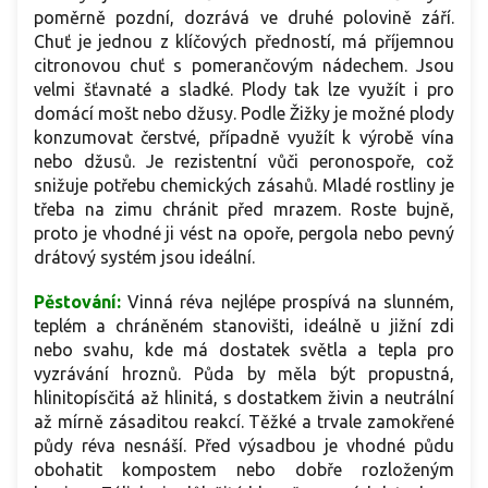
poměrně pozdní, dozrává ve druhé polovině září.
Chuť je jednou z klíčových předností, má příjemnou
citronovou chuť s pomerančovým nádechem. Jsou
velmi šťavnaté a sladké. Plody tak lze využít i pro
domácí mošt nebo džusy. Podle Žižky je možné plody
konzumovat čerstvé, případně využít k výrobě vína
nebo džusů. Je rezistentní vůči peronospoře, což
snižuje potřebu chemických zásahů. Mladé rostliny je
třeba na zimu chránit před mrazem. Roste bujně,
proto je vhodné ji vést na opoře, pergola nebo pevný
drátový systém jsou ideální.
Pěstování:
Vinná réva nejlépe prospívá na slunném,
teplém a chráněném stanovišti, ideálně u jižní zdi
nebo svahu, kde má dostatek světla a tepla pro
vyzrávání hroznů. Půda by měla být propustná,
hlinitopísčitá až hlinitá, s dostatkem živin a neutrální
až mírně zásaditou reakcí. Těžké a trvale zamokřené
půdy réva nesnáší. Před výsadbou je vhodné půdu
obohatit kompostem nebo dobře rozloženým