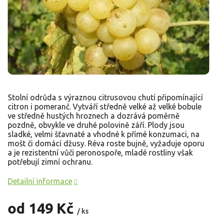
Stolní odrůda s výraznou citrusovou chutí připomínající
citron i pomeranč. Vytváří středně velké až velké bobule
ve středně hustých hroznech a dozrává poměrně
pozdně, obvykle ve druhé polovině září. Plody jsou
sladké, velmi šťavnaté a vhodné k přímé konzumaci, na
mošt či domácí džusy. Réva roste bujně, vyžaduje oporu
a je rezistentní vůči peronospoře, mladé rostliny však
potřebují zimní ochranu.
Detailní informace
od
149 Kč
/ ks