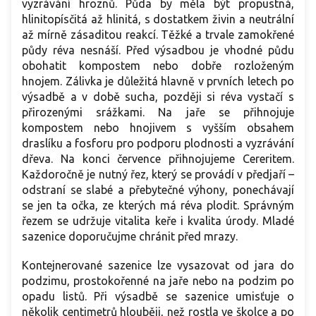
vyzrávání hroznů. Půda by měla být propustná,
hlinitopísčitá až hlinitá, s dostatkem živin a neutrální
až mírně zásaditou reakcí. Těžké a trvale zamokřené
půdy réva nesnáší. Před výsadbou je vhodné půdu
obohatit kompostem nebo dobře rozloženým
hnojem. Zálivka je důležitá hlavně v prvních letech po
výsadbě a v době sucha, později si réva vystačí s
přirozenými srážkami. Na jaře se přihnojuje
kompostem nebo hnojivem s vyšším obsahem
draslíku a fosforu pro podporu plodnosti a vyzrávání
dřeva. Na konci července přihnojujeme Cereritem.
Každoročně je nutný řez, který se provádí v předjaří –
odstraní se slabé a přebytečné výhony, ponechávají
se jen ta očka, ze kterých má réva plodit. Správným
řezem se udržuje vitalita keře i kvalita úrody. Mladé
sazenice doporučujme chránit před mrazy.
Kontejnerované sazenice lze vysazovat od jara do
podzimu, prostokořenné na jaře nebo na podzim po
opadu listů. Při výsadbě se sazenice umisťuje o
několik centimetrů hlouběji, než rostla ve školce a po