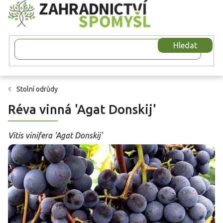
Přejít
na
obsah
Hledat
Stolní odrůdy
Réva vinná 'Agat Donskij'
Vitis vinifera 'Agat Donskij'