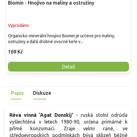
Biomin - Hnojivo na maliny a ostružiny
Vyprodáno
Organicko‑minerální hnojivo Biomin je určeno pro maliny,
ostružiny a další drobné ovocné keře v...
169 Kč
Detail
Popis
Diskuze
Réva vinná 'Agat Donskij'
- ruská stolní odrůda
vyšlechtěná v letech 1980-90, určena primárně k
přímé konzumaci. Zraje velmi raně, ve
středoevropských podmínkách bývá sklizeň běžně