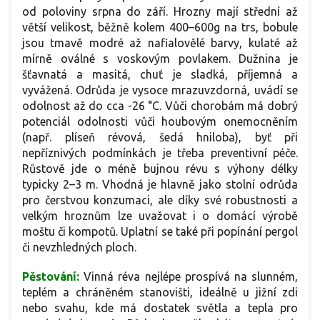
od poloviny srpna do září. Hrozny mají střední až
větší velikost, běžně kolem 400–600g na trs, bobule
jsou tmavě modré až nafialovělé barvy, kulaté až
mírně oválné s voskovým povlakem. Dužnina je
šťavnatá a masitá, chuť je sladká, příjemná a
vyvážená. Odrůda je vysoce mrazuvzdorná, uvádí se
odolnost až do cca -26 °C. Vůči chorobám má dobrý
potenciál odolnosti vůči houbovým onemocněním
(např. plíseň révová, šedá hniloba), byť při
nepříznivých podmínkách je třeba preventivní péče.
Růstově jde o méně bujnou révu s výhony délky
typicky 2–3 m. Vhodná je hlavně jako stolní odrůda
pro čerstvou konzumaci, ale díky své robustnosti a
velkým hroznům lze uvažovat i o domácí výrobě
moštu či kompotů. Uplatní se také při popínání pergol
či nevzhledných ploch.
Pěstování:
Vinná réva nejlépe prospívá na slunném,
teplém a chráněném stanovišti, ideálně u jižní zdi
nebo svahu, kde má dostatek světla a tepla pro