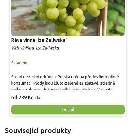
Réva vinná 'Iza Zaliwska'
R
Vitis vinifera 'Iza Zaliwska'
V
Skladem
S
Stolní dezertní odrůda z Polska určená především k přímé
S
konzumaci. Plody jsou žluto-zelené až zlatavé, středně
v
velké a kulovité, dužnina sladká, aromatická a šťavnatá.
m
Dozrává velmi raně, sklizeň možná koncem srpna či
d
od 239 Kč
o
/ ks
začátkem září. Odrůda je vysoce odolná vůči mrazu a
k
běžným chorobám, vhodná pro zahradní pěstování, domácí
m
Detail
využití a dekorativní popínavé vedení.
a
Související produkty