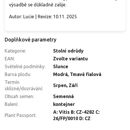
výsadbě se důkladně zalije.
Autor: Lucie | Revize: 10.11. 2025
Doplňkové parametry
Kategorie
:
Stolní odrůdy
EAN
:
Zvolte variantu
Světelné podmínky
:
Slunce
Barva plodu
:
Modrá
,
Tmavě fialová
Termín
Srpen
,
Září
sklizně/dozrávání
:
Obsah semen
:
Semenná
Balení
:
kontejner
A: Vitis B: CZ-4282 C:
Plant Passport
:
26/FP/0010 D: CZ