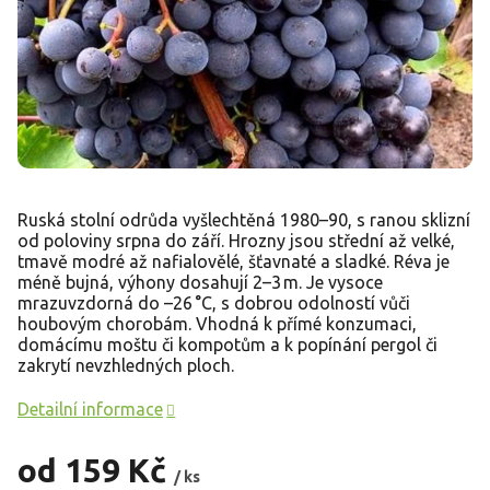
Ruská stolní odrůda vyšlechtěná 1980–90, s ranou sklizní
od poloviny srpna do září. Hrozny jsou střední až velké,
tmavě modré až nafialovělé, šťavnaté a sladké. Réva je
méně bujná, výhony dosahují 2–3 m. Je vysoce
mrazuvzdorná do –26 °C, s dobrou odolností vůči
houbovým chorobám. Vhodná k přímé konzumaci,
domácímu moštu či kompotům a k popínání pergol či
zakrytí nevzhledných ploch.
Detailní informace
od
159 Kč
/ ks