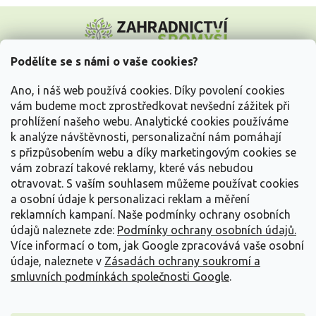
Z
á
p
a
Podělíte se s námi o vaše cookies?
t
Vše o nákupu
í
Ano, i náš web používá cookies. Díky povolení cookies
vám budeme moct zprostředkovat nevšední zážitek při
prohlížení našeho webu. Analytické cookies používáme
Informace pro Vás
k analýze návštěvnosti, personalizační nám pomáhají
s přizpůsobením webu a díky marketingovým cookies se
Kontakujte nás
vám zobrazí takové reklamy, které vás nebudou
otravovat.
S vaším souhlasem můžeme používat cookies
a osobní údaje k personalizaci reklam a měření
reklamních kampaní. Naše podmínky ochrany osobních
údajů naleznete zde:
Podmínky ochrany osobních údajů.
Více informací o tom, jak Google zpracovává vaše osobní
údaje, naleznete v
Zásadách ochrany soukromí a
smluvních podmínkách společnosti Google
.