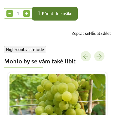
Měrná
cena:
−
+
Přidat do košíku
Zeptat se
Hlídat
Sdílet
High-contrast mode
Mohlo by se vám také líbit