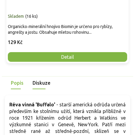
Skladem
(
16 ks
)
Organicko‑minerální hnojivo Biomin je určeno pro rybízy,
angrešty a jostu. Obsahuje mletou rohovinu...
129 Kč
Detail
Popis
Diskuze
Réva vinná 'Buffalo'
- starší americká odrůda určená
především ke stolnímu užití, která vznikla přibližně v
roce 1921 křížením odrůd Herbert a Watkins ve
výzkumné stanici v Genevě, New York. Patří mezi
středně rané až středně‑pozdní, sklizeň se v