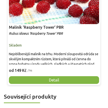
Maliník 'Raspberry Tower' PBR
P
'
Rubus idaeus 'Raspberry Tower' PBR
C
Skladem
S
Nejoblíbenější maliník na trhu. Moderní sloupovitá odrůda se
M
skvělým kompaktním růstem, která přináší od června do
A
srpna bohatou úrodu velkých, sladkých a šťavnatých plodů.
v
Pevné vzpřímené výhony tvoří elegantní habitus bez
j
od 149 Kč
o
/ ks
nutnosti opory, ideální pro nádoby, balkony i malé zahrady.
n
Mrazuvzdornost do −25 °C a spolehlivá vitalita z něj dělají
V
Detail
skvělou volbu pro každého pěstitele.
Související produkty