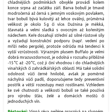
chladnějších podmínkách obvykle provádí kolem
konce srpna až začátku září. Barva bobulí je tmavě
modročerná až černá s jemným voskovým povlakem,
tvar bobulí bývá kulovitý až lehce oválný, průměrná
velikost je okolo 5 g či více. Dužnina je měkká,
šťavnatá a velmi sladká s ovocným až kořenitým
nádechem. Keře dosahují střední až silné růstové síly
a vyžadují konstrukční podporu (např. vedení po
mříži nebo pergole), protože odrůda má tendenci k
vyšší vzrůstnosti. Výrazným plusem Buffalo je velmi
dobrá mrazuvzdornost, je odolná v rozsahu přibližně
‑15 °C až ‑20 °C, což ji činí vhodnou i do chladnějších
vinařských či zahrádkářských oblastí. Má také solidní
odolnost vůči černé hnilobě, avšak je poměrně
náchylná vůči padlí, doporučujeme tedy preventivní
postřik a větší rozestupy mezi rostlinami. Vzhledem
ke své chutnosti a velikosti bobulí se také používá
pro výrobu šťáv, želé a domácích moštů či
jednoduchých vín.
Pěstování:
Vinná réva nejlépe prospívá na slunném,