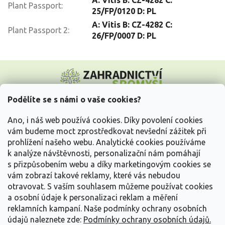
Plant Passport
:
25/FP/0120 D: PL
A: Vitis B: CZ-4282 C:
Plant Passport 2
:
26/FP/0007 D: PL
Z
á
p
a
Podělíte se s námi o vaše cookies?
t
Vše o nákupu
í
Ano, i náš web používá cookies. Díky povolení cookies
vám budeme moct zprostředkovat nevšední zážitek při
prohlížení našeho webu. Analytické cookies používáme
Informace pro Vás
k analýze návštěvnosti, personalizační nám pomáhají
s přizpůsobením webu a díky marketingovým cookies se
Kontakujte nás
vám zobrazí takové reklamy, které vás nebudou
otravovat.
S vaším souhlasem můžeme používat cookies
a osobní údaje k personalizaci reklam a měření
reklamních kampaní. Naše podmínky ochrany osobních
údajů naleznete zde:
Podmínky ochrany osobních údajů.