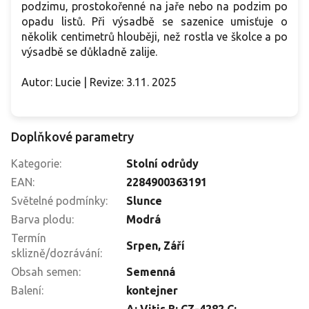
podzimu, prostokořenné na jaře nebo na podzim po
opadu listů. Při výsadbě se sazenice umisťuje o
několik centimetrů hlouběji, než rostla ve školce a po
výsadbě se důkladně zalije.
Autor: Lucie | Revize: 3.11. 2025
Doplňkové parametry
Kategorie
:
Stolní odrůdy
EAN
:
2284900363191
Světelné podmínky
:
Slunce
Barva plodu
:
Modrá
Termín
Srpen
,
Září
sklizně/dozrávání
:
Obsah semen
:
Semenná
Balení
:
kontejner
A: Vitis B: CZ-4282 C: