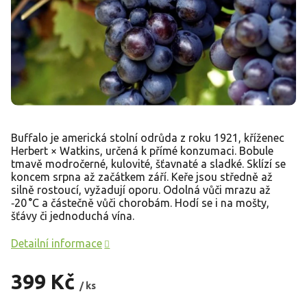
Buffalo je americká stolní odrůda z roku 1921, kříženec
Herbert × Watkins, určená k přímé konzumaci. Bobule
tmavě modročerné, kulovité, šťavnaté a sladké. Sklízí se
koncem srpna až začátkem září. Keře jsou středně až
silně rostoucí, vyžadují oporu. Odolná vůči mrazu až
‑20 °C a částečně vůči chorobám. Hodí se i na mošty,
šťávy či jednoduchá vína.
Detailní informace
399 Kč
/ ks
Měrná