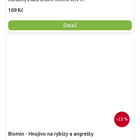
169 Kč
Detail
–23 %
Biomin - Hnojivo na rybízy a angrešty