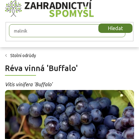
Přejít
na
obsah
Hledat
Stolní odrůdy
Réva vinná 'Buffalo'
Vitis vinifera 'Buffalo'