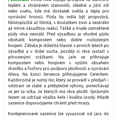
teplém a chráněném stanovišti, ideálně u jižní zdi
nebo svahu, kde má dostatek světla a tepla pro
vyzrávání hroznů. Půda by měla být propustná,
hlinitopísčitá až hlinitá, s dostatkem živin a neutrální
až mírně zásaditou reakcí. Těžké a trvale zamokřené
půdy réva nesnáší. Před výsadbou je vhodné půdu
obohatit kompostem nebo dobře rozloženým
hnojem. Zálivka je důležitá hlavně v prvních letech po
výsadbě a v době sucha, později si réva vystačí s
přirozenými srážkami. Na jaře se přihnojuje
kompostem nebo hnojivem s vyšším obsahem
draslíku a fosforu pro podporu plodnosti a vyzrávání
dřeva. Na konci července přihnojujeme Cereritem.
Každoročně je nutný řez, který se provádí v předjaří –
odstraní se slabé a přebytečné výhony, ponechávají
se jen ta očka, ze kterých má réva plodit. Správným
řezem se udržuje vitalita keře i kvalita úrody. Mladé
sazenice doporučujeme chránit před mrazy.
Kontejnerované sazenice lze vysazovat od jara do