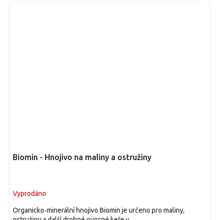
Biomin - Hnojivo na maliny a ostružiny
Vyprodáno
Organicko‑minerální hnojivo Biomin je určeno pro maliny,
ostružiny a další drobné ovocné keře v...