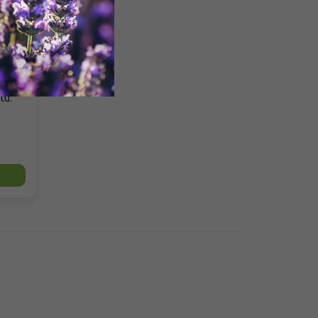
min je
tu.