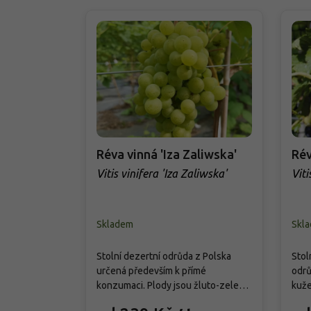
Réva vinná 'Iza Zaliwska'
Rév
Vitis vinifera 'Iza Zaliwska'
Viti
Skladem
Skl
Stolní dezertní odrůda z Polska
Stol
určená především k přímé
odrů
konzumaci. Plody jsou žluto-zelené
kuže
až zlatavé, středně velké a kulovité,
červ