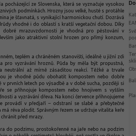
Do
ůda pocházející ze Slovenska, která se vyznačuje vysokou
znivých podmínkách. Hrozny jsou velké, husté s protáhle
Kat
na je šťavnatá, s vynikající harmonickou chutí. Dozrává
EA
odrůdy vhodné i do oblastí s kratší vegetační dobou. Díky
a dobré mrazuvzdornosti je vhodná pro pěstování v
Svě
devším jako atraktivní stolní hrozen pro přímý konzum,
po
Bar
Te
unném, teplém a chráněném stanovišti, ideálně u jižní zdi
skl
a pro vyzrávání hroznů. Půda by měla být propustná,
Ob
n a neutrální až mírně zásaditou reakcí. Těžké a trvale
dbou je vhodné půdu obohatit kompostem nebo dobře
Bal
ě v prvních letech po výsadbě a v době sucha, později si
jaře se přihnojuje kompostem nebo hnojivem s vyšším
Pla
nosti a vyzrávání dřeva. Na konci července přihnojujeme
se provádí v předjaří – odstraní se slabé a přebytečné
h má réva plodit. Správným řezem se udržuje vitalita keře
 chránit před mrazy.
jara do podzimu, prostokořenné na jaře nebo na podzim
uje o několik centimetrů hlouběji, než rostla ve školce a