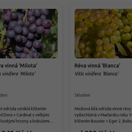
a vinná 'Milota'
Réva vinná 'Bianca'
s vinifera 'Milota'
Vitis vinifera 'Bianca'
adem
Skladem
ní odrůda vzniklá křížením
Moštová bílá odrůda vinné révy
d Dora × Cardinal s velkými
vyšlechtěná v Maďarsku roku 
lovitými hrozny a bobulemi
křížením Bouvier × Eger 2. Bobu
enofialové až modrofialové
jsou zelenožluté až zlatavé s