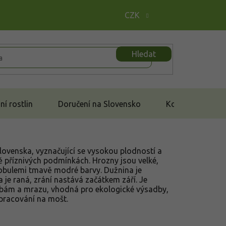
CZK
Hledat
í rostlin
Doručení na Slovensko
Kontakt
Slovenska, vyznačující se vysokou plodností a
 příznivých podmínkách. Hrozny jsou velké,
bobulemi tmavě modré barvy. Dužnina je
je raná, zrání nastává začátkem září. Je
bám a mrazu, vhodná pro ekologické výsadby,
pracování na mošt.