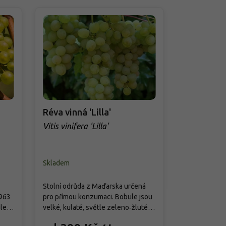
Réva vinná 'Lilla'
Réva vinná
Vitis vinifera 'Lilla'
Vitis vinifer
Skladem
Skladem
Stará moštov
Stolní odrůda z Maďarska určená
z oblasti Kry
1963
pro přímou konzumaci. Bobule jsou
ceněná pro 
le
velké, kulaté, světle zeleno‑žluté
chuť a vysok
až bledě žluté, dužnina je křupavá,
239 Kč
jsou žlutozel