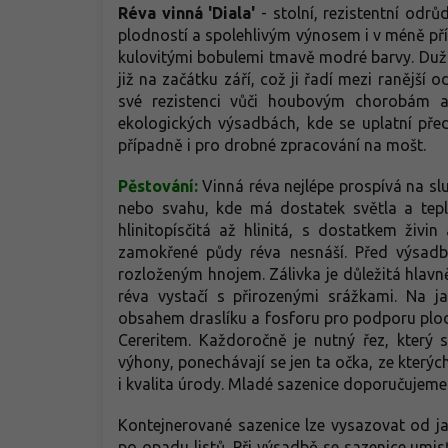
Réva vinná 'Diala'
- stolní, rezistentní odr
plodností a spolehlivým výnosem i v méně pří
kulovitými bobulemi tmavě modré barvy. Dužni
již na začátku září, což ji řadí mezi ranější 
své rezistenci vůči houbovým chorobám 
ekologických výsadbách, kde se uplatní pře
případně i pro drobné zpracování na mošt.
Pěstování:
Vinná réva nejlépe prospívá na sl
nebo svahu, kde má dostatek světla a tepl
hlinitopísčitá až hlinitá, s dostatkem živi
zamokřené půdy réva nesnáší. Před výsa
rozloženým hnojem. Zálivka je důležitá hlavn
réva vystačí s přirozenými srážkami. Na 
obsahem draslíku a fosforu pro podporu plod
Cereritem. Každoročně je nutný řez, který 
výhony, ponechávají se jen ta očka, ze kterýc
i kvalita úrody. Mladé sazenice doporučujeme
Kontejnerované sazenice lze vysazovat od 
po opadu listů. Při výsadbě se sazenice umisť