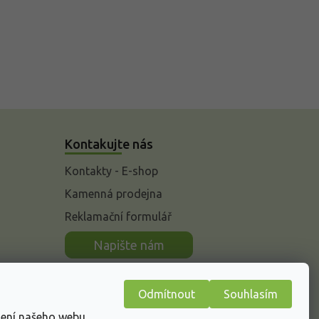
Kontakujte nás
Kontakty - E-shop
Kamenná prodejna
Reklamační formulář
n
Napište nám
Odmítnout
Souhlasím
žení našeho webu.