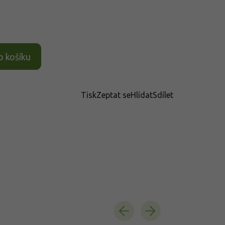
o košíku
Tisk
Zeptat se
Hlídat
Sdílet