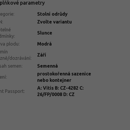
plňkové parametry
egorie
:
Stolní odrůdy
N
:
Zvolte variantu
telné
Slunce
dmínky
:
va plodu
:
Modrá
rmín
Září
izně/dozrávání
:
sah semen
:
Semenná
prostokořenná sazenice
ení
:
nebo kontejner
A: Vitis B: CZ-4282 C:
nt Passport
:
26/FP/0008 D: CZ