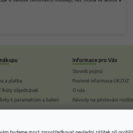
 nákupu
Informace pro Vás
Slovník pojmů
a a platba
Povinné informace UKZÚZ
 lhůty objednávek
O nás
livky k parametrům a balení
Návody na pěstování rostli
pení od kupní smlouvy
mace
s vám budeme moct zprostředkovat nevšední zážitek při prohlí