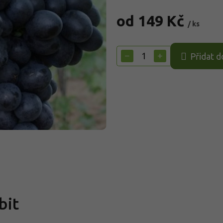
od
149 Kč
/ ks
Měrná
cena:
−
+
Přidat d
bit