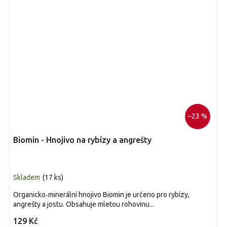
–23 %
Biomin - Hnojivo na rybízy a angrešty
Skladem
(
17 ks
)
Organicko‑minerální hnojivo Biomin je určeno pro rybízy,
angrešty a jostu. Obsahuje mletou rohovinu...
129 Kč