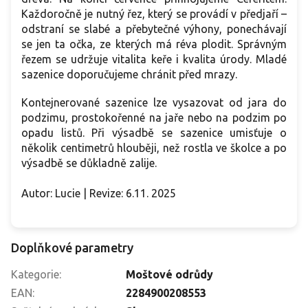
Každoročně je nutný řez, který se provádí v předjaří –
odstraní se slabé a přebytečné výhony, ponechávají
se jen ta očka, ze kterých má réva plodit. Správným
řezem se udržuje vitalita keře i kvalita úrody. Mladé
sazenice doporučujeme chránit před mrazy.
Kontejnerované sazenice lze vysazovat od jara do
podzimu, prostokořenné na jaře nebo na podzim po
opadu listů. Při výsadbě se sazenice umisťuje o
několik centimetrů hlouběji, než rostla ve školce a po
výsadbě se důkladně zalije.
Autor: Lucie | Revize: 6.11. 2025
Doplňkové parametry
Kategorie
:
Moštové odrůdy
EAN
:
2284900208553