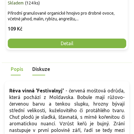
Skladem
(
124 ks
)
Přírodní granulované organické hnojivo pro drobné ovoce,
včetně jahod, malin, rybízu, angreštu,...
109 Kč
Detail
Popis
Diskuze
Réva vinná 'Festivalnyj'
- červená moštová odrůda,
která pochází z Moldavska. Bobule mají růžovo-
červenou barvu a tenkou slupku, hrozny bývají
střední velikosti, kuželovitého či protáhlého tvaru.
Chuť plodů je sladká, šťavnatá, s mírně kořenitou či
aromatickou nuancí. Vzrůst keřů je bujný. Zrání
nastupuje v první polovině září, řadí se tedy mezi