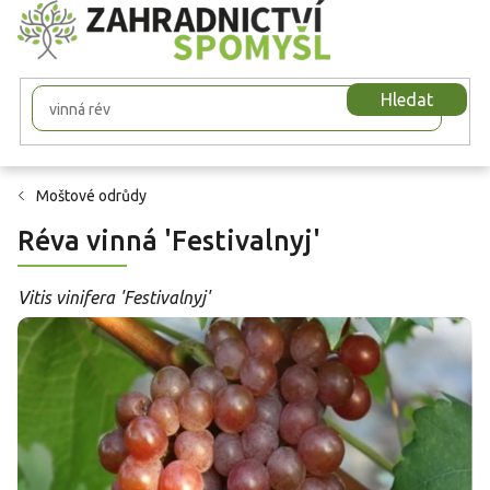
Přejít
na
obsah
Hledat
Moštové odrůdy
Réva vinná 'Festivalnyj'
Vitis vinifera 'Festivalnyj'