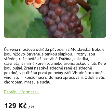
Červená moštová odrůda původem z Moldavska. Bobule
jsou růžovo-červené, s tenkou slupkou. Hrozny jsou
střední, kuželovité až protáhlé. Dužina je sladká,
šťavnatá, s mírně kořenitou nebo aromatickou chutí. Keře
jsou bujné. Zrání nastává středně raně až středně
pozdně, v průběhu první poloviny září. Vhodná pro mošt,
víno, stolní konzumaci či domácí zpracování. Odolná vůči
chorobám, mrazu a suchu.
Detailní informace
129 Kč
/ ks