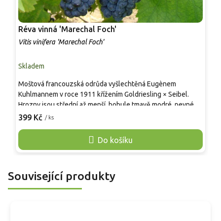
Réva vinná 'Marechal Foch'
R
Vitis vinifera 'Marechal Foch'
V
Skladem
S
Moštová francouzská odrůda vyšlechtěná Eugènem
S
Kuhlmannem v roce 1911 křížením Goldriesling × Seibel.
v
Hrozny jsou střední až menší, bobule tmavě modré, pevné a
v
šťavnaté. Vína z této odrůdy jsou rubínová, plná s tóny
v
399 Kč
3
/ ks
ostružin a třešní, vhodná k zrání i archivaci. Velmi raná
v
odrůda, mrazuvzdorná do –25 °C a odolná vůči plísním,
p
Do košíku
vhodná pro ekologické i malovinařské pěstování.
z
a
Související produkty