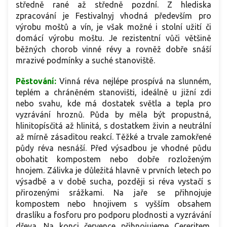
středně rané až středně pozdní. Z hlediska
zpracování je Festivalnyj vhodná především pro
výrobu moštů a vín, je však možné i stolní užití či
domácí výrobu moštu. Je rezistentní vůči většině
běžných chorob vinné révy a rovněž dobře snáší
mrazivé podmínky a suché stanoviště.
Pěstování:
Vinná réva nejlépe prospívá na slunném,
teplém a chráněném stanovišti, ideálně u jižní zdi
nebo svahu, kde má dostatek světla a tepla pro
vyzrávání hroznů. Půda by měla být propustná,
hlinitopísčitá až hlinitá, s dostatkem živin a neutrální
až mírně zásaditou reakcí. Těžké a trvale zamokřené
půdy réva nesnáší. Před výsadbou je vhodné půdu
obohatit kompostem nebo dobře rozloženým
hnojem. Zálivka je důležitá hlavně v prvních letech po
výsadbě a v době sucha, později si réva vystačí s
přirozenými srážkami. Na jaře se přihnojuje
kompostem nebo hnojivem s vyšším obsahem
draslíku a fosforu pro podporu plodnosti a vyzrávání
dřeva. Na konci července přihnojujeme Cereritem.