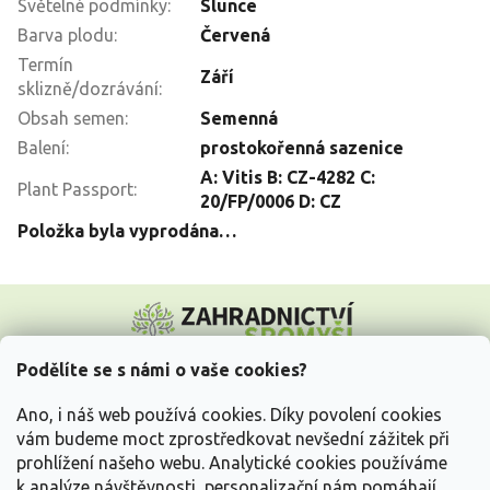
Světelné podmínky
:
Slunce
Barva plodu
:
Červená
Termín
Září
sklizně/dozrávání
:
Obsah semen
:
Semenná
Balení
:
prostokořenná sazenice
A: Vitis B: CZ-4282 C:
Plant Passport
:
20/FP/0006 D: CZ
Položka byla vyprodána…
Z
á
p
a
Podělíte se s námi o vaše cookies?
t
Vše o nákupu
í
Ano, i náš web používá cookies. Díky povolení cookies
vám budeme moct zprostředkovat nevšední zážitek při
prohlížení našeho webu. Analytické cookies používáme
Informace pro Vás
k analýze návštěvnosti, personalizační nám pomáhají