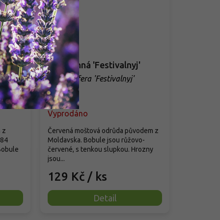
Réva vinná 'Festivalnyj'
Vitis vinifera 'Festivalnyj'
Vyprodáno
 z
Červená moštová odrůda původem z
984
Moldavska. Bobule jsou růžovo-
 Bobule
červené, s tenkou slupkou. Hrozny
jsou...
129 Kč
/ ks
Detail