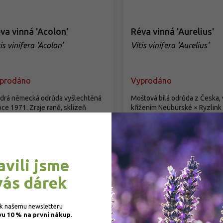
va vinná 'Acolon'
Réva vinná 'Aurelius'
is vinifera 'Acolon'
Vitis vinifera 'Aurelius'
prodáno
Vyprodáno
drá německá odrůda vyšlechtěná
Moštová bílá odrůda z Česka, 
oce 1971. Zraje raně, sklizeň
křížením Neuburské × Ryzlink 
tává koncem září. Bobule jsou...
zapsaná 1983. Bobule jsou...
9 Kč
/ ks
99 Kč
/ ks
Detail
Detail
avili jsme
vás dárek
 k našemu newsletteru 
vu 10 % na první nákup
.