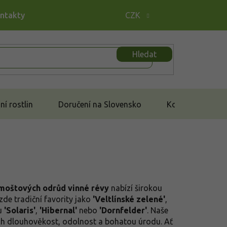
ontakty
CZK
Hledat
í rostlin
Doručení na Slovensko
Kontakt
moštových odrůd vinné révy
nabízí širokou
zde tradiční favority jako
'Veltlínské zelené'
,
pu
'Solaris'
,
'Hibernal'
nebo
'Dornfelder'
. Naše
jich dlouhověkost, odolnost a bohatou úrodu. Ať