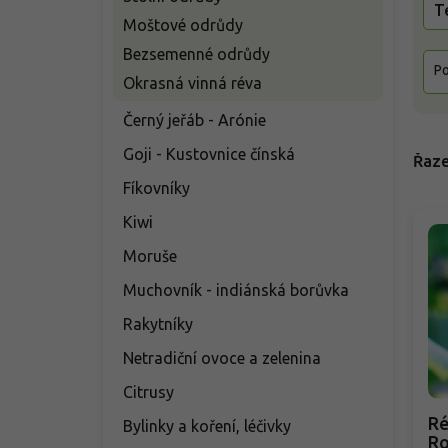
T
Moštové odrůdy
Bezsemenné odrůdy
Po
Okrasná vinná réva
Černý jeřáb - Arónie
Goji - Kustovnice čínská
Řaze
Fíkovníky
Kiwi
Moruše
Muchovník - indiánská borůvka
Rakytníky
Netradiční ovoce a zelenina
Citrusy
Ré
Bylinky a koření, léčivky
Ro