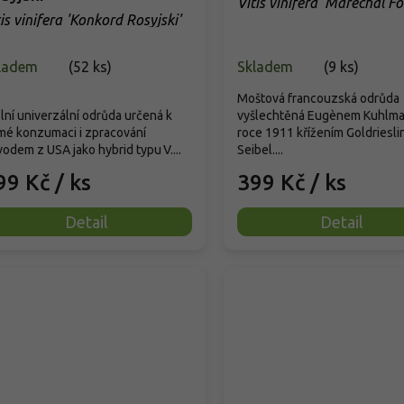
Vitis vinifera 'Marechal Fo
tis vinifera 'Konkord Rosyjski'
ladem
(
52 ks
)
Skladem
(
9 ks
)
Moštová francouzská odrůda
lní univerzální odrůda určená k
vyšlechtěná Eugènem Kuhlm
mé konzumaci i zpracování
roce 1911 křížením Goldriesli
odem z USA jako hybrid typu V....
Seibel....
99 Kč
/ ks
399 Kč
/ ks
Detail
Detail