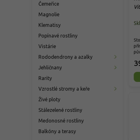
Čemeřice
Vi
Magnolie
Sk
Klematisy
Popínavé rostliny
Sto
Vistárie
pří
pův
Rododendrony a azalky
3
Jehličnany
Rarity
Vzrostlé stromy a keře
Živé ploty
Stálezelené rostliny
Medonosné rostliny
Balkóny a terasy