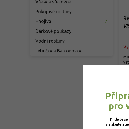
Vřesy a vřesovce
Pokojové rostliny
Ré
Hnojiva
Vit
Dárkové poukazy
Vodní rostliny
Vy
Letničky a Balkonovky
Mo
v r
nas
9
Připr
pro 
Přidejte se
a získejte 
sle