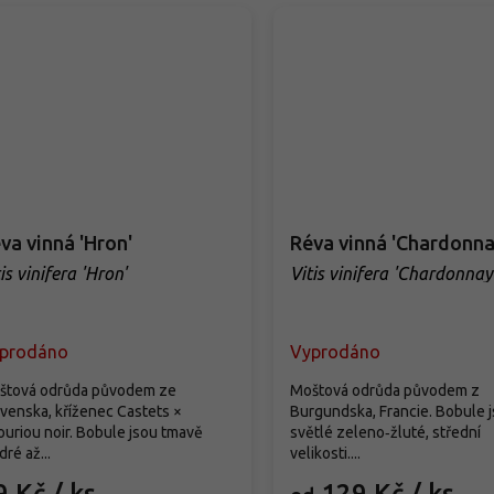
va vinná 'Hron'
Réva vinná 'Chardonna
is vinifera 'Hron'
Vitis vinifera 'Chardonnay
prodáno
Vyprodáno
štová odrůda původem ze
Moštová odrůda původem z
venska, kříženec Castets ×
Burgundska, Francie. Bobule 
uriou noir. Bobule jsou tmavě
světlé zeleno‑žluté, střední
ré až...
velikosti....
9 Kč
/ ks
129 Kč
/ ks