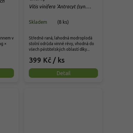
ch'
Vitis vinifera 'Antracyt (syn.
Charli)'
Skladem
(
8 ks
)
annem v
Středně raná, lahodná modroplodá
ng ×
stolní odrůda vinné révy, vhodná do
všech pěstitelských oblastí díky...
399 Kč
/ ks
Detail