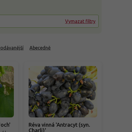
Vymazat filtry
rodávanější
Abecedně
Foch'
Réva vinná 'Antracyt (syn.
Charli)'