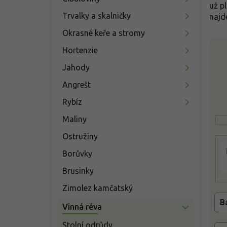
n
už p
í
Trvalky a skalničky
najd
p
Okrasné keře a stromy
a
V
n
Hortenzie
ý
e
p
Jahody
l
i
Angrešt
s
p
Rybíz
r
Maliny
o
d
Ostružiny
u
k
Borůvky
t
Brusinky
ů
Zimolez kamčatský
B
Vinná réva
Stolní odrůdy