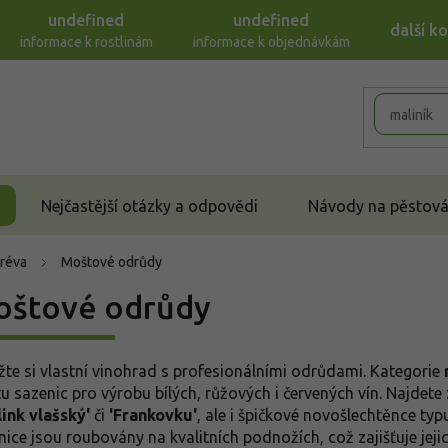
undefined
undefined
další k
informace k rostlinám
informace k objednávkám
Nejčastější otázky a odpovědi
Návody na pěstován
 réva
Moštové odrůdy
oštové odrůdy
žte si vlastní vinohrad s profesionálními odrůdami. Kategorie
tu sazenic pro výrobu bílých, růžových i červených vín. Najdete 
link vlašský'
či
'Frankovku'
, ale i špičkové novošlechtěnce ty
nice jsou roubovány na kvalitních podnožích, což zajišťuje je