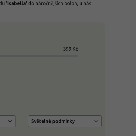
ůdu
'Isabella'
do náročnějších poloh, u nás
399
Kč
Světelné podmínky