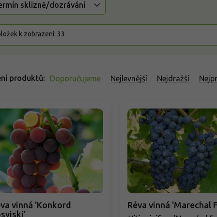
ermín sklizně/dozrávání
ložek k zobrazení:
33
ní produktů
Doporučujeme
Nejlevnější
Nejdražší
Nejp
va vinná 'Konkord
Réva vinná 'Marechal 
syjski'