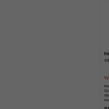
Ré
Vit
Vy
Mo
Slo
Abo
mod
9