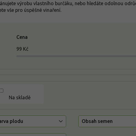
lánujete výrobu vlastního burčáku, nebo hledáte odolnou odr
ete vše pro úspěšné vinaření.
Cena
99
Kč
Na skladě
arva plodu
Obsah semen