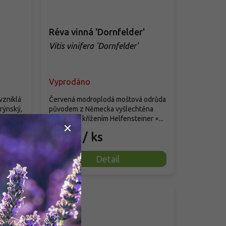
Réva vinná 'Dornfelder'
Vitis vinifera 'Dornfelder'
Vyprodáno
vzniklá
Červená modroplodá moštová odrůda
rýnský,
původem z Německa vyšlechtěna
roku 1955 křížením Helfensteiner ×...
99 Kč
/ ks
Detail