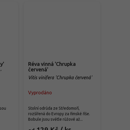
y'
Réva vinná 'Chrupka
červená'
'
Vitis vinifera 'Chrupka červená'
Vyprodáno
jsou
Stolní odrůda ze Středomoří,
rozšířená do Evropy za římské říše.
Bobule jsou světle růžové až...
129 Kč
/ ks