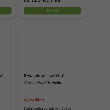
od
Detail
á'
Réva vinná 'Isabella'
Vitis vinifera 'Isabella'
Vyprodáno
Stolní modrá odrůda vinné révy