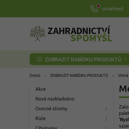
Přejít
undefined
na
obsah
ZOBRAZIT NABÍDKU PRODUKTŮ
Domů
ZOBRAZIT NABÍDKU PRODUKTŮ
Vinná
P
M
Přeskočit
Akce
o
kategorie
s
Nově naskladněno
t
Zalo
Ovocné stromy
r
pale
a
Růže
'Ryz
n
saze
Cibuloviny