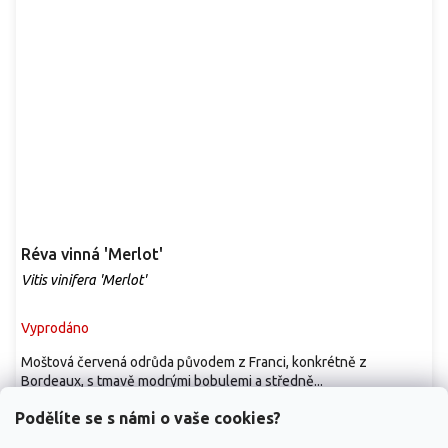
Réva vinná 'Merlot'
Vitis vinifera 'Merlot'
Vyprodáno
Moštová červená odrůda původem z Franci, konkrétně z
Bordeaux, s tmavě modrými bobulemi a středně...
99 Kč
/ ks
od
Podělíte se s námi o vaše cookies?