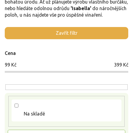
bohatou úrodu. Ať už plánujete výrobu vlastního burčáku,
nebo hledáte odolnou odrůdu
'Isabella'
do náročnějších
poloh, u nás najdete vše pro úspěšné vinaření.
V
Zavřít filtr
ý
p
i
Cena
s
p
99
Kč
399
Kč
r
o
d
u
k
t
ů
Na skladě