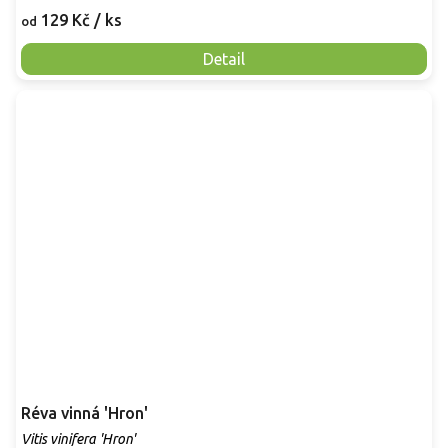
129 Kč
/ ks
od
Detail
Réva vinná 'Hron'
Vitis vinifera 'Hron'