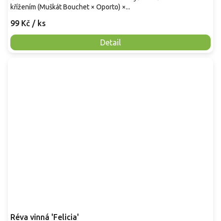
křížením (Muškát Bouchet × Oporto) ×...
99 Kč
/ ks
Detail
Réva vinná 'Felicia'