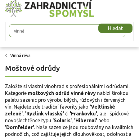
Přejít
na
obsah
Hledat
Vinná réva
Moštové odrůdy
Založte si vlastní vinohrad s profesionálními odrůdami.
Kategorie
moštových odrůd vinné révy
nabízí širokou
paletu sazenic pro výrobu bílých, růžových i červených
vín. Najdete zde tradiční favority jako
'Veltlínské
zelené'
,
'Ryzlink vlašský'
či
'Frankovku'
, ale i špičkové
novošlechtěnce typu
'Solaris'
,
'Hibernal'
nebo
'Dornfelder'
. Naše sazenice jsou roubovány na kvalitních
podnožích, což zajišťuje jejich dlouhověkost, odolnost a