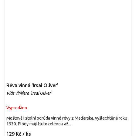
Réva vinná 'Irsai Oliver'
Vitis vinifera 'Irsai Oliver'
Vyprodáno
Moštová i stolní odrůda vinné révy z Maďarska, vyšlechtěná roku
1930. Plody mají žlutozelenou až...
129 Kč
/ ks