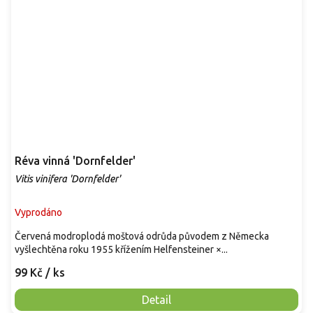
Réva vinná 'Dornfelder'
Vitis vinifera 'Dornfelder'
Vyprodáno
Červená modroplodá moštová odrůda původem z Německa
vyšlechtěna roku 1955 křížením Helfensteiner ×...
99 Kč
/ ks
Detail