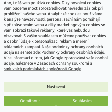
Detail
Ano, i náš web používá cookies. Díky povolení cookies
vám budeme moct zprostředkovat nevšední zážitek při
prohlížení našeho webu. Analytické cookies používáme
k analýze návštěvnosti, personalizační nám pomáhají
s přizpůsobením webu a díky marketingovým cookies se
vám zobrazí takové reklamy, které vás nebudou
otravovat.
S vaším souhlasem můžeme používat cookies
a osobní údaje k personalizaci reklam a měření
reklamních kampaní. Naše podmínky ochrany osobních
údajů naleznete zde:
Podmínky ochrany osobních údajů.
Více informací o tom, jak Google zpracovává vaše osobní
údaje, naleznete v
Zásadách ochrany soukromí a
smluvních podmínkách společnosti Google
.
Nastavení
Réva vinná 'Modrý Portugal'
Vitis vinifera 'Modrý Portugal'
Odmítnout
Souhlasím
Máme pro vás malý dárek
Vyprodáno