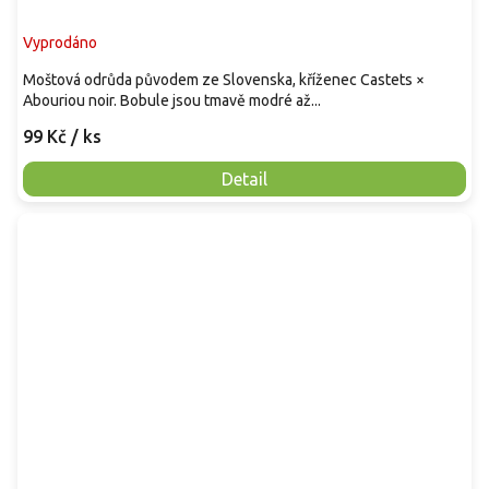
Vyprodáno
Moštová odrůda původem ze Slovenska, kříženec Castets ×
Abouriou noir. Bobule jsou tmavě modré až...
99 Kč
/ ks
Detail