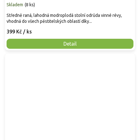
Skladem
(
8 ks
)
Středně raná, lahodná modroplodá stolní odrůda vinné révy,
vhodná do všech pěstitelských oblastí díky...
399 Kč
/ ks
Detail