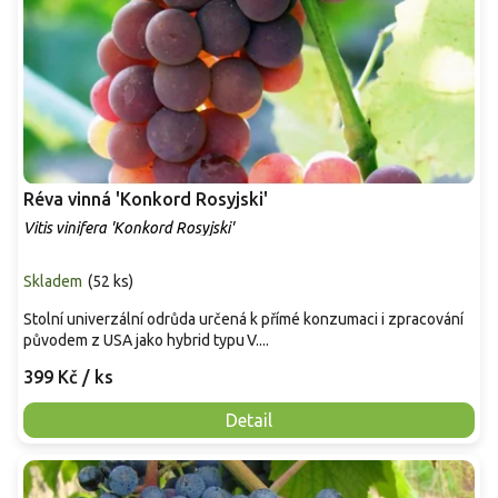
Réva vinná 'Konkord Rosyjski'
Vitis vinifera 'Konkord Rosyjski'
Skladem
(
52 ks
)
Stolní univerzální odrůda určená k přímé konzumaci i zpracování
původem z USA jako hybrid typu V....
399 Kč
/ ks
Detail