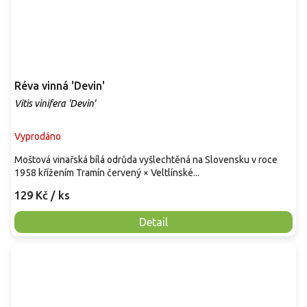
Réva vinná 'Devin'
Vitis vinifera 'Devin'
Vyprodáno
Moštová vinařská bílá odrůda vyšlechtěná na Slovensku v roce
1958 křížením Tramín červený × Veltlínské...
129 Kč
/ ks
Detail