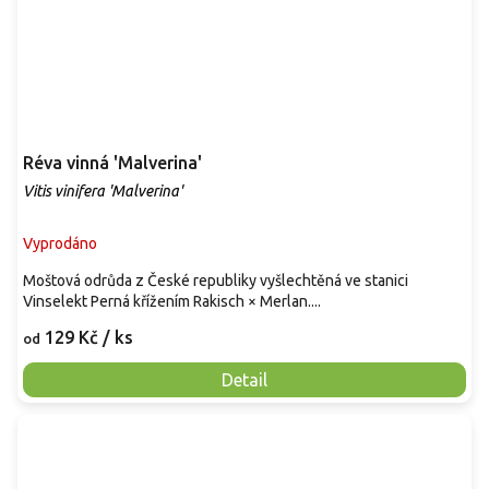
Réva vinná 'Malverina'
Vitis vinifera 'Malverina'
Vyprodáno
Moštová odrůda z České republiky vyšlechtěná ve stanici
Vinselekt Perná křížením Rakisch × Merlan....
129 Kč
/ ks
od
Detail