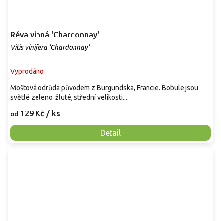
Réva vinná 'Chardonnay'
Vitis vinifera 'Chardonnay'
Vyprodáno
Moštová odrůda původem z Burgundska, Francie. Bobule jsou
světlé zeleno‑žluté, střední velikosti....
129 Kč
/ ks
od
Detail