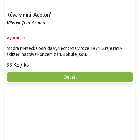
Réva vinná 'Acolon'
Vitis vinifera 'Acolon'
Vyprodáno
Modrá německá odrůda vyšlechtěná v roce 1971. Zraje raně,
sklizeň nastává koncem září. Bobule jsou...
99 Kč
/ ks
Detail