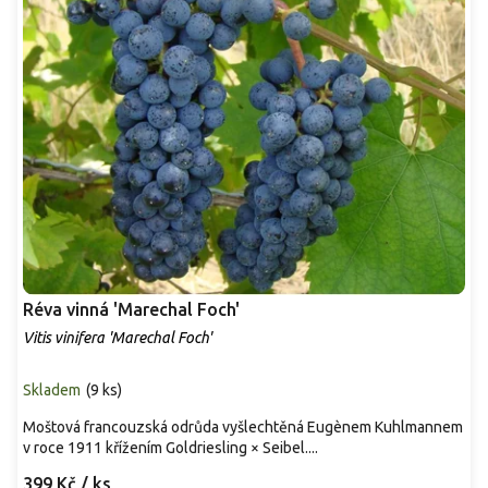
Réva vinná 'Marechal Foch'
Vitis vinifera 'Marechal Foch'
Skladem
(
9 ks
)
Moštová francouzská odrůda vyšlechtěná Eugènem Kuhlmannem
v roce 1911 křížením Goldriesling × Seibel....
399 Kč
/ ks