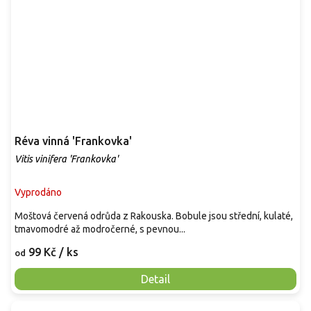
Réva vinná 'Frankovka'
Vitis vinifera 'Frankovka'
Vyprodáno
Moštová červená odrůda z Rakouska. Bobule jsou střední, kulaté,
tmavomodré až modročerné, s pevnou...
99 Kč
/ ks
od
Detail