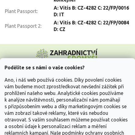
A: Vitis B: CZ-4282 C: 22/FP/0016
Plant Passport
:
D: IT
A: Vitis B: CZ-4282 C: 22/FP/0084
Plant Passport 2
:
D: CZ
Z
á
p
a
Podělíte se s námi o vaše cookies?
t
Vše o nákupu
í
Ano, i náš web používá cookies. Díky povolení cookies
vám budeme moct zprostředkovat nevšední zážitek při
prohlížení našeho webu. Analytické cookies používáme
Informace pro Vás
k analýze návštěvnosti, personalizační nám pomáhají
s přizpůsobením webu a díky marketingovým cookies se
Kontakujte nás
vám zobrazí takové reklamy, které vás nebudou
otravovat.
S vaším souhlasem můžeme používat cookies
a osobní údaje k personalizaci reklam a měření
reklamních kampaní. Naše podmínky ochrany osobních