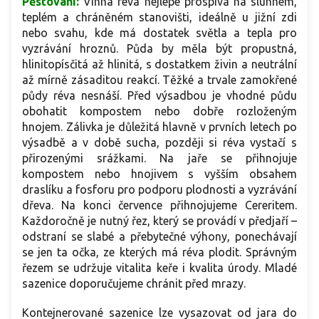
Pěstování:
Vinná réva nejlépe prospívá na slunném,
teplém a chráněném stanovišti, ideálně u jižní zdi
nebo svahu, kde má dostatek světla a tepla pro
vyzrávání hroznů. Půda by měla být propustná,
hlinitopísčitá až hlinitá, s dostatkem živin a neutrální
až mírně zásaditou reakcí. Těžké a trvale zamokřené
půdy réva nesnáší. Před výsadbou je vhodné půdu
obohatit kompostem nebo dobře rozloženým
hnojem. Zálivka je důležitá hlavně v prvních letech po
výsadbě a v době sucha, později si réva vystačí s
přirozenými srážkami. Na jaře se přihnojuje
kompostem nebo hnojivem s vyšším obsahem
draslíku a fosforu pro podporu plodnosti a vyzrávání
dřeva. Na konci července přihnojujeme Cereritem.
Každoročně je nutný řez, který se provádí v předjaří –
odstraní se slabé a přebytečné výhony, ponechávají
se jen ta očka, ze kterých má réva plodit. Správným
řezem se udržuje vitalita keře i kvalita úrody. Mladé
sazenice doporučujeme chránit před mrazy.
Kontejnerované sazenice lze vysazovat od jara do