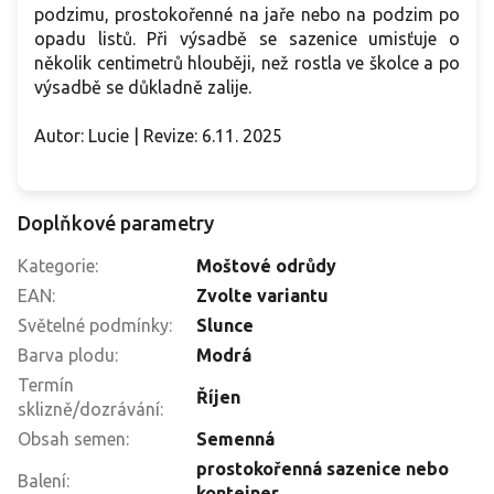
podzimu, prostokořenné na jaře nebo na podzim po
opadu listů. Při výsadbě se sazenice umisťuje o
několik centimetrů hlouběji, než rostla ve školce a po
výsadbě se důkladně zalije.
Autor: Lucie | Revize: 6.11. 2025
Doplňkové parametry
Kategorie
:
Moštové odrůdy
EAN
:
Zvolte variantu
Světelné podmínky
:
Slunce
Barva plodu
:
Modrá
Termín
Říjen
sklizně/dozrávání
:
Obsah semen
:
Semenná
prostokořenná sazenice nebo
Balení
:
kontejner