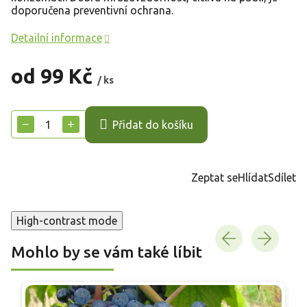
doporučena preventivní ochrana.
Detailní informace
od
99 Kč
/ ks
Měrná
cena:
−
+
Přidat do košíku
Zeptat se
Hlídat
Sdílet
High-contrast mode
Mohlo by se vám také líbit