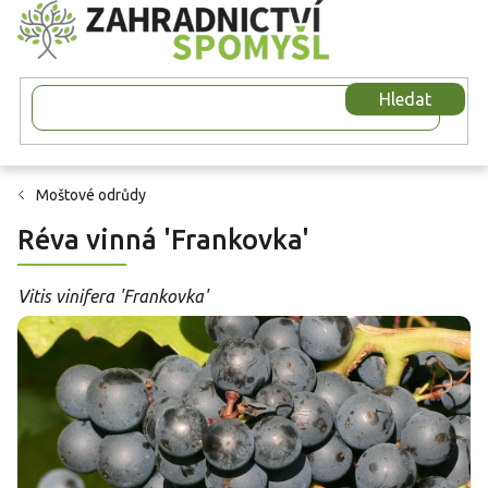
Přejít
na
obsah
Hledat
Moštové odrůdy
Réva vinná 'Frankovka'
Vitis vinifera 'Frankovka'