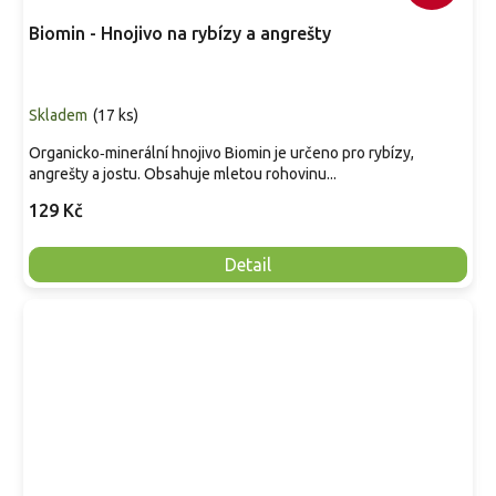
Biomin - Hnojivo na rybízy a angrešty
Skladem
(
17 ks
)
Organicko‑minerální hnojivo Biomin je určeno pro rybízy,
angrešty a jostu. Obsahuje mletou rohovinu...
129 Kč
Detail