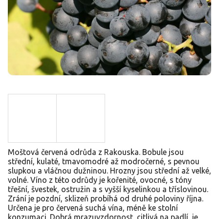
Moštová červená odrůda z Rakouska. Bobule jsou
střední, kulaté, tmavomodré až modročerné, s pevnou
slupkou a vláčnou dužninou. Hrozny jsou střední až velké,
volné. Víno z této odrůdy je kořenité, ovocné, s tóny
třešní, švestek, ostružin a s vyšší kyselinkou a tříslovinou.
Zrání je pozdní, sklizeň probíhá od druhé poloviny října.
Určena je pro červená suchá vína, méně ke stolní
konzumaci. Dobrá mrazuvzdornost, citlivá na padlí, je