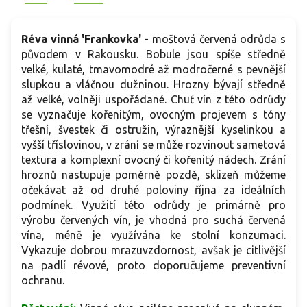
Réva vinná 'Frankovka'
- moštová červená odrůda s
původem v Rakousku. Bobule jsou spíše středně
velké, kulaté, tmavomodré až modročerné s pevnější
slupkou a vláčnou dužninou. Hrozny bývají středně
až velké, volněji uspořádané. Chuť vín z této odrůdy
se vyznačuje kořenitým, ovocným projevem s tóny
třešní, švestek či ostružin, výraznější kyselinkou a
vyšší tříslovinou, v zrání se může rozvinout sametová
textura a komplexní ovocný či kořenitý nádech. Zrání
hroznů nastupuje poměrně pozdě, sklizeň můžeme
očekávat až od druhé poloviny října za ideálních
podmínek. Využití této odrůdy je primárně pro
výrobu červených vín, je vhodná pro suchá červená
vína, méně je využívána ke stolní konzumaci.
Vykazuje dobrou mrazuvzdornost, avšak je citlivější
na padlí révové, proto doporučujeme preventivní
ochranu.