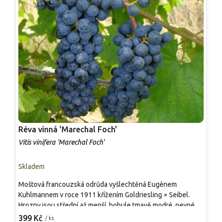
Réva vinná 'Marechal Foch'
R
Vitis vinifera 'Marechal Foch'
V
Skladem
S
Moštová francouzská odrůda vyšlechtěná Eugènem
S
Kuhlmannem v roce 1911 křížením Goldriesling × Seibel.
v
Hrozny jsou střední až menší, bobule tmavě modré, pevné a
v
šťavnaté. Vína z této odrůdy jsou rubínová, plná s tóny
v
399 Kč
3
/ ks