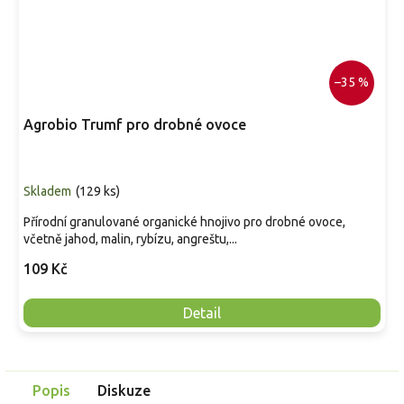
–35 %
Agrobio Trumf pro drobné ovoce
Skladem
(
129 ks
)
Přírodní granulované organické hnojivo pro drobné ovoce,
včetně jahod, malin, rybízu, angreštu,...
109 Kč
Detail
Popis
Diskuze