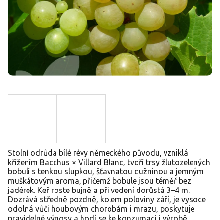
Stolní odrůda bílé révy německého původu, vzniklá
křížením Bacchus × Villard Blanc, tvoří trsy žlutozelených
bobulí s tenkou slupkou, šťavnatou dužninou a jemným
muškátovým aroma, přičemž bobule jsou téměř bez
jadérek. Keř roste bujně a při vedení dorůstá 3–4 m.
Dozrává středně pozdně, kolem poloviny září, je vysoce
odolná vůči houbovým chorobám i mrazu, poskytuje
pravidelné výnosy a hodí se ke konzumaci i výrobě