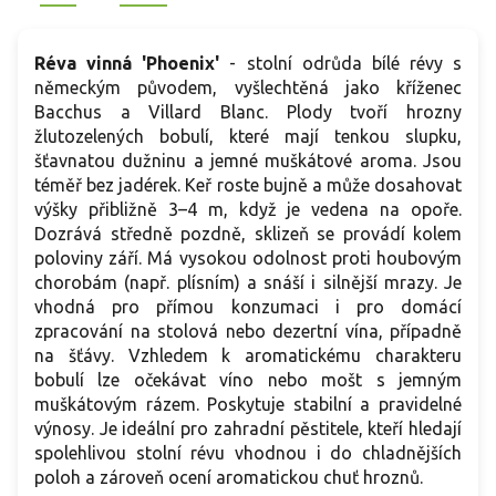
Réva vinná 'Phoenix'
- stolní odrůda bílé révy s
německým původem, vyšlechtěná jako kříženec
Bacchus a Villard Blanc. Plody tvoří hrozny
žlutozelených bobulí, které mají tenkou slupku,
šťavnatou dužninu a jemné muškátové aroma. Jsou
téměř bez jadérek. Keř roste bujně a může dosahovat
výšky přibližně 3–4 m, když je vedena na opoře.
Dozrává středně pozdně, sklizeň se provádí kolem
poloviny září. Má vysokou odolnost proti houbovým
chorobám (např. plísním) a snáší i silnější mrazy. Je
vhodná pro přímou konzumaci i pro domácí
zpracování na stolová nebo dezertní vína, případně
na šťávy. Vzhledem k aromatickému charakteru
bobulí lze očekávat víno nebo mošt s jemným
muškátovým rázem. Poskytuje stabilní a pravidelné
výnosy. Je ideální pro zahradní pěstitele, kteří hledají
spolehlivou stolní révu vhodnou i do chladnějších
poloh a zároveň ocení aromatickou chuť hroznů.