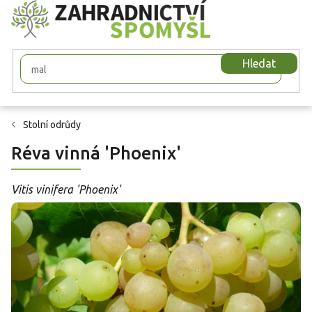
Přejít
na
obsah
Hledat
Stolní odrůdy
Réva vinná 'Phoenix'
Vitis vinifera 'Phoenix'