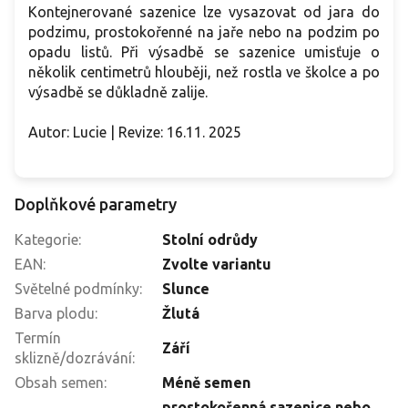
Kontejnerované sazenice lze vysazovat od jara do
podzimu, prostokořenné na jaře nebo na podzim po
opadu listů. Při výsadbě se sazenice umisťuje o
několik centimetrů hlouběji, než rostla ve školce a po
výsadbě se důkladně zalije.
Autor: Lucie | Revize: 16.11. 2025
Doplňkové parametry
Kategorie
:
Stolní odrůdy
EAN
:
Zvolte variantu
Světelné podmínky
:
Slunce
Barva plodu
:
Žlutá
Termín
Září
sklizně/dozrávání
:
Obsah semen
:
Méně semen
prostokořenná sazenice nebo