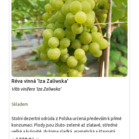
Réva vinná 'Iza Zaliwska'
R
Vitis vinifera 'Iza Zaliwska'
V
Skladem
S
Stolní dezertní odrůda z Polska určená především k přímé
S
konzumaci. Plody jsou žluto-zelené až zlatavé, středně
v
velké a kulovité, dužnina sladká, aromatická a šťavnatá.
m
Dozrává velmi raně, sklizeň možná koncem srpna či
d