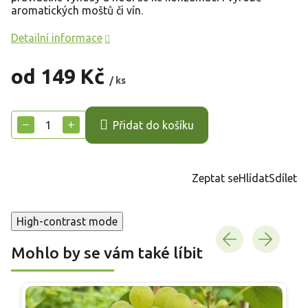
aromatických moštů či vín.
Detailní informace
od
149 Kč
/ ks
Měrná
cena:
−
+
Přidat do košíku
Zeptat se
Hlídat
Sdílet
High-contrast mode
Mohlo by se vám také líbit