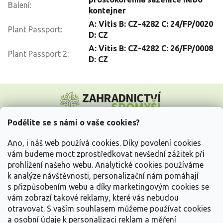
Balení
:
kontejner
A: Vitis B: CZ-4282 C: 24/FP/0020
Plant Passport
:
D: CZ
A: Vitis B: CZ-4282 C: 26/FP/0008
Plant Passport 2
:
D: CZ
Z
á
p
a
Podělíte se s námi o vaše cookies?
t
Vše o nákupu
í
Ano, i náš web používá cookies. Díky povolení cookies
vám budeme moct zprostředkovat nevšední zážitek při
prohlížení našeho webu. Analytické cookies používáme
Informace pro Vás
k analýze návštěvnosti, personalizační nám pomáhají
s přizpůsobením webu a díky marketingovým cookies se
Kontakujte nás
vám zobrazí takové reklamy, které vás nebudou
otravovat.
S vaším souhlasem můžeme používat cookies
a osobní údaje k personalizaci reklam a měření