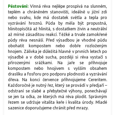
Pěstování:
Vinná réva nejlépe prospívá na slunném,
teplém a chráněném stanovišti, ideálně u jižní zdi
nebo svahu, kde má dostatek světla a tepla pro
vyzrávání hroznů. Půda by měla být propustná,
hlinitopísčitá až hlinitá, s dostatkem živin a neutrální
až mírně zásaditou reakcí. Těžké a trvale zamokřené
půdy réva nesnáší. Před výsadbou je vhodné půdu
obohatit kompostem nebo dobře rozloženým
hnojem. Zálivka je důležitá hlavně v prvních letech po
výsadbě a v době sucha, později si réva vystačí s
přirozenými srážkami. Na jaře se přihnojuje
kompostem nebo hnojivem s vyšším obsahem
draslíku a fosforu pro podporu plodnosti a vyzrávání
dřeva. Na konci července přihnojujeme Cereritem.
Každoročně je nutný řez, který se provádí v předjaří –
odstraní se slabé a přebytečné výhony, ponechávají
se jen ta očka, ze kterých má réva plodit. Správným
řezem se udržuje vitalita keře i kvalita úrody. Mladé
sazenice doporučujeme chránit před mrazy.