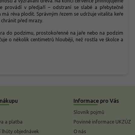
nosti a vyzrávání dřeva. Na konci července přihnojujeme
se provádí v předjaří – odstraní se slabé a přebytečné
h má réva plodit. Správným řezem se udržuje vitalita keře
 chránit před mrazy.
jara do podzimu, prostokořenné na jaře nebo na podzim
uje o několik centimetrů hlouběji, než rostla ve školce a
 nákupu
Informace pro Vás
Slovník pojmů
a a platba
Povinné informace UKZÚZ
 lhůty objednávek
O nás