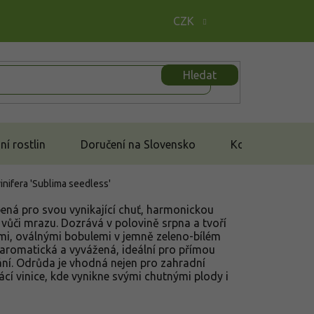
CZK
Hledat
í rostlin
Doručení na Slovensko
Kontakt
vinifera 'Sublima seedless'
bená pro svou vynikající chuť, harmonickou
vůči mrazu. Dozrává v polovině srpna a tvoří
ými, oválnými bobulemi v jemně zeleno-bílém
 aromatická a vyvážená, ideální pro přímou
ní. Odrůda je vhodná nejen pro zahradní
ácí vinice, kde vynikne svými chutnými plody i