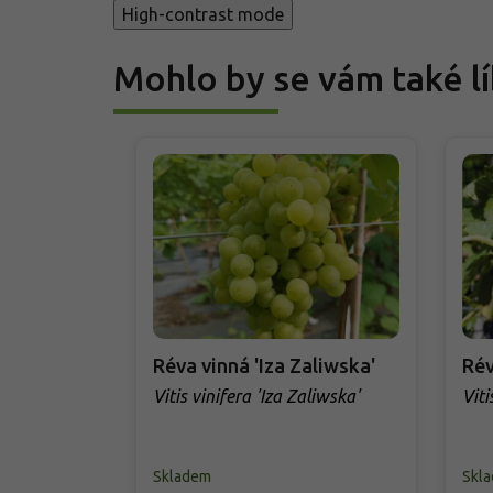
High-contrast mode
Mohlo by se vám také lí
Réva vinná 'Iza Zaliwska'
Rév
Vitis vinifera 'Iza Zaliwska'
Viti
Skladem
Skl