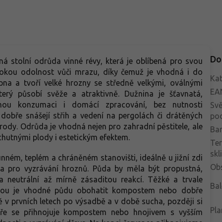
Do
 stolní odrůda vinné révy, která je oblíbená pro svou
ysokou odolnost vůči mrazu, díky čemuž je vhodná i do
Kat
rpna a tvoří velké hrozny se středně velkými, oválnými
EA
erý působí svěže a atraktivně. Dužnina je šťavnatá,
ímou konzumaci i domácí zpracování, bez nutnosti
Svě
dobře snášejí střih a vedení na pergolách či drátěných
po
úrody. Odrůda je vhodná nejen pro zahradní pěstitele, ale
Bar
chutnými plody i estetickým efektem.
Te
skl
unném, teplém a chráněném stanovišti, ideálně u jižní zdi
Ob
a pro vyzrávání hroznů. Půda by měla být propustná,
n a neutrální až mírně zásaditou reakcí. Těžké a trvale
Bal
dbou je vhodné půdu obohatit kompostem nebo dobře
ě v prvních letech po výsadbě a v době sucha, později si
Pla
jaře se přihnojuje kompostem nebo hnojivem s vyšším