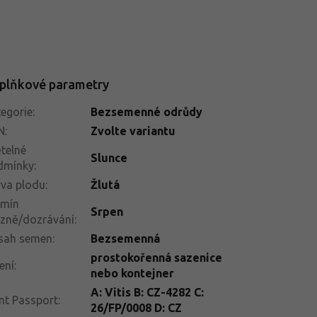
plňkové parametry
egorie
:
Bezsemenné odrůdy
N
:
Zvolte variantu
telné
Slunce
dmínky
:
va plodu
:
Žlutá
rmín
Srpen
izně/dozrávání
:
sah semen
:
Bezsemenná
prostokořenná sazenice
ení
:
nebo kontejner
A: Vitis B: CZ-4282 C:
nt Passport
:
26/FP/0008 D: CZ