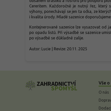
obsahem draslíku a fosforu pro podporu plod
Cereritem. Každoročně je nutný řez, který 
výhony, ponechávají se jen ta očka, ze kterýc
i kvalita úrody. Mladé sazenice doporučujeme
Kontejnerované sazenice lze vysazovat od 
po opadu listů. Při výsadbě se sazenice umisť
po výsadbě se důkladně zalije.
Autor: Lucie | Revize: 20.11. 2025
Z
á
Vše o
p
a
O nás
t
í
Doprav
Dodací