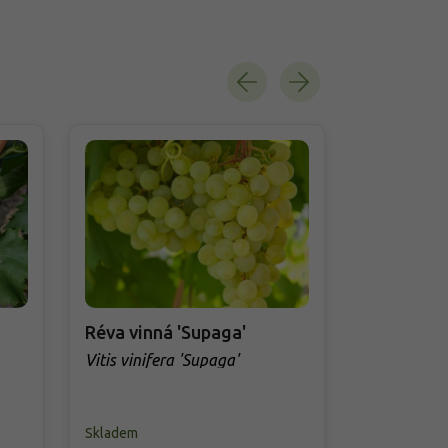
Réva vinná 'Supaga'
Réva vinná
Vitis vinifera 'Supaga'
Vitis vinife
Skladem
Skladem