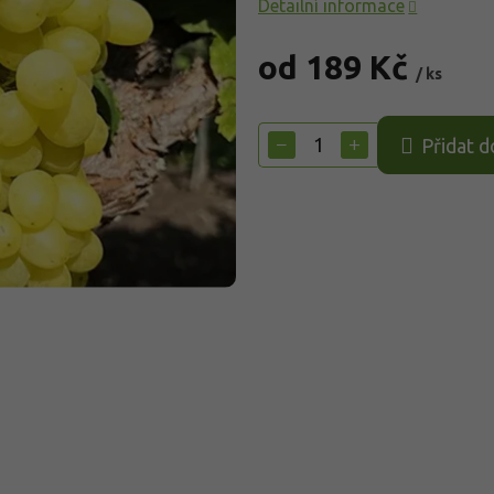
Detailní informace
od
189 Kč
/ ks
Měrná
cena:
−
+
Přidat d