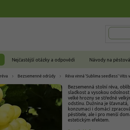
Nejčastější otázky a odpovědi
Návody na pěstován
 réva
Bezsemenné odrůdy
Réva vinná 'Sublima seedless'
Vitis 
Bezsemenná stolní réva, oblí
sladkost a vysokou odolnost 
velké hrozny se středně velk
odstínu. Dužnina je šťavnatá,
konzumaci i domácí zpracová
pěstitele, ale i pro menší dom
estetickým efektem.