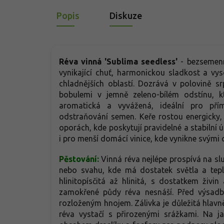
Popis
Diskuze
Réva vinná 'Sublima seedless'
- bezsemenná
vynikající chuť, harmonickou sladkost a v
chladnějších oblastí. Dozrává v polovině s
bobulemi v jemně zeleno-bílém odstínu, kt
aromatická a vyvážená, ideální pro př
odstraňování semen. Keře rostou energicky, 
oporách, kde poskytují pravidelné a stabilní 
i pro menší domácí vinice, kde vynikne svými 
Pěstování:
Vinná réva nejlépe prospívá na sl
nebo svahu, kde má dostatek světla a tepl
hlinitopísčitá až hlinitá, s dostatkem živi
zamokřené půdy réva nesnáší. Před výsa
rozloženým hnojem. Zálivka je důležitá hlavn
réva vystačí s přirozenými srážkami. Na 