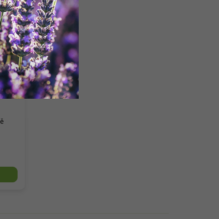
5 %
né
ně