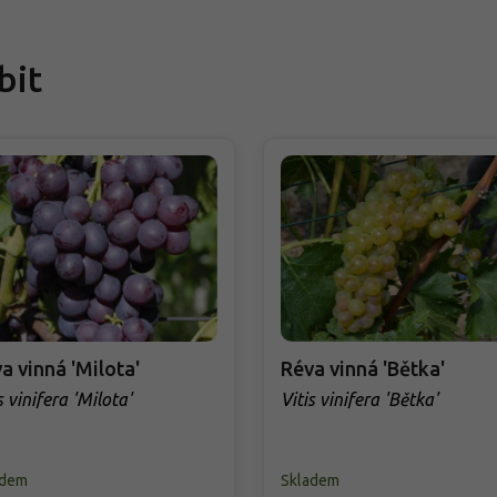
bit
a vinná 'Milota'
Réva vinná 'Bětka'
s vinifera 'Milota'
Vitis vinifera 'Bětka'
adem
Skladem