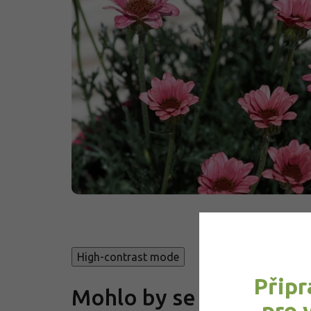
High-contrast mode
Připr
Mohlo by se vám také lí
pro 