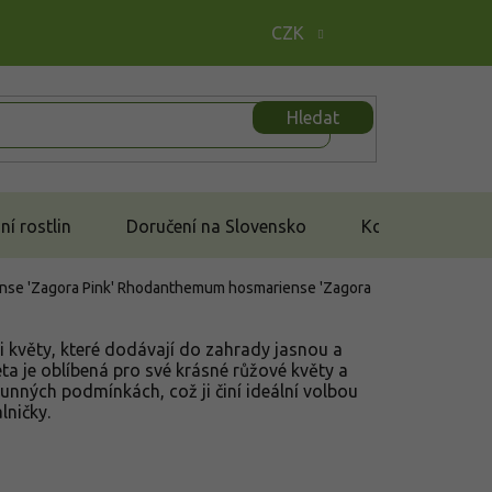
CZK
Hledat
í rostlin
Doručení na Slovensko
Kontakt
se 'Zagora Pink'
Rhodanthemum hosmariense 'Zagora
i květy, které dodávají do zahrady jasnou a
ta je oblíbená pro své krásné růžové květy a
unných podmínkách, což ji činí ideální volbou
lničky.