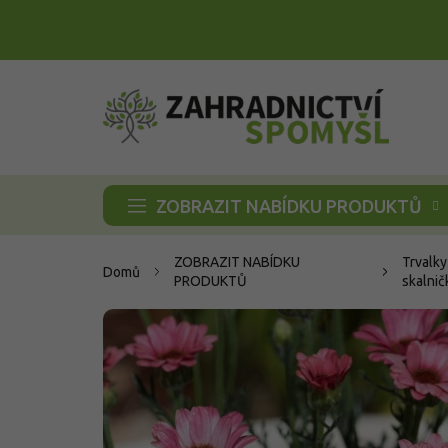
Přejít
na
obsah
ZOBRAZIT NABÍDKU PRODUKTŮ
ZOBRAZIT NABÍDKU
Trvalky
Domů
PRODUKTŮ
skalnič