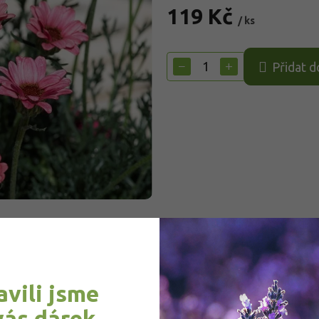
119 Kč
/ ks
Měrná
cena:
−
+
Přidat d
avili jsme
bit
vás dárek