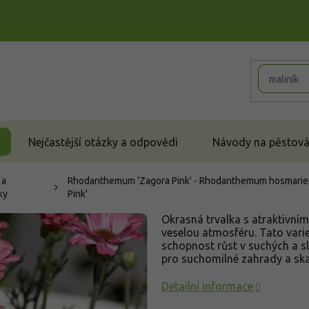
Nejčastější otázky a odpovědi
Návody na pěstován
 a
Rhodanthemum 'Zagora Pink' - Rhodanthemum hosmarien
ky
Pink'
Okrasná trvalka s atraktivním
veselou atmosféru. Tato varie
schopnost růst v suchých a sl
pro suchomilné zahrady a ska
Detailní informace