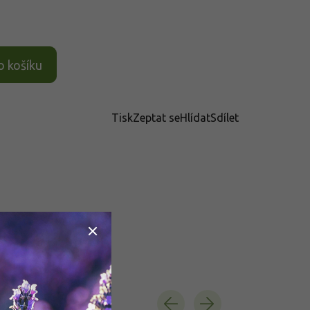
o košíku
Tisk
Zeptat se
Hlídat
Sdílet