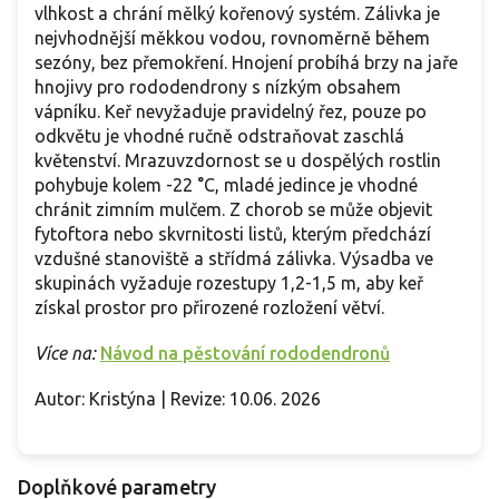
vlhkost a chrání mělký kořenový systém. Zálivka je
nejvhodnější měkkou vodou, rovnoměrně během
sezóny, bez přemokření. Hnojení probíhá brzy na jaře
hnojivy pro rododendrony s nízkým obsahem
vápníku. Keř nevyžaduje pravidelný řez, pouze po
odkvětu je vhodné ručně odstraňovat zaschlá
květenství. Mrazuvzdornost se u dospělých rostlin
pohybuje kolem -22 °C, mladé jedince je vhodné
chránit zimním mulčem. Z chorob se může objevit
fytoftora nebo skvrnitosti listů, kterým předchází
vzdušné stanoviště a střídmá zálivka. Výsadba ve
skupinách vyžaduje rozestupy 1,2-1,5 m, aby keř
získal prostor pro přirozené rozložení větví.
Více na:
Návod na pěstování rododendronů
Autor: Kristýna | Revize: 10.06. 2026
Doplňkové parametry