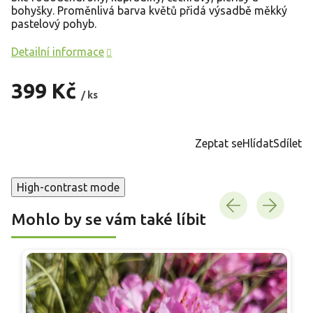
bohyšky. Proměnlivá barva květů přidá výsadbě měkký
pastelový pohyb.
Detailní informace
399 Kč
/ ks
Měrná
cena:
Zeptat se
Hlídat
Sdílet
High-contrast mode
Mohlo by se vám také líbit