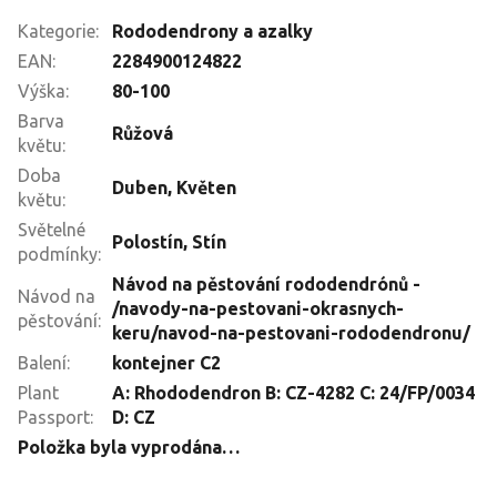
Kategorie
:
Rododendrony a azalky
EAN
:
2284900124822
Výška
:
80-100
Barva
Růžová
květu
:
Doba
Duben
,
Květen
květu
:
Světelné
Polostín
,
Stín
podmínky
:
Návod na pěstování rododendrónů -
Návod na
/navody-na-pestovani-okrasnych-
pěstování
:
keru/navod-na-pestovani-rododendronu/
Balení
:
kontejner C2
Plant
A: Rhododendron B: CZ-4282 C: 24/FP/0034
Passport
:
D: CZ
Položka byla vyprodána…