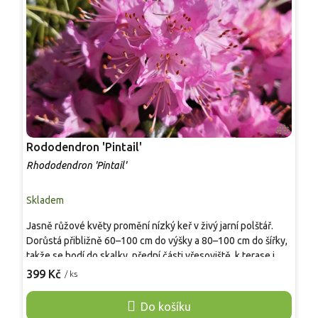
Rododendron 'Pintail'
R
Rhododendron 'Pintail'
R
Skladem
S
Jasně růžové květy promění nízký keř v živý jarní polštář.
Z
Dorůstá přibližně 60–100 cm do výšky a 80–100 cm do šířky,
t
takže se hodí do skalky, přední části vřesoviště, k terase i do
V
větší nádoby. V dubnu a květnu nese množství široce
399 Kč
/ ks
k
o
nálevkovitých květů v čistém růžovém tónu, často s lehkou
d
vůní. Drobné tmavě zelené listy drží úhledný vzhled po celý
Do košíku
v
rok. Dobře ladí s vřesy, borůvkami, nízkými jehličnany,