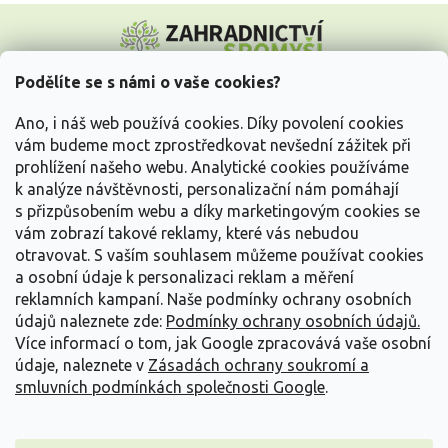
Z
á
p
a
Podělíte se s námi o vaše cookies?
t
Vše o nákupu
í
Ano, i náš web používá cookies. Díky povolení cookies
vám budeme moct zprostředkovat nevšední zážitek při
prohlížení našeho webu. Analytické cookies používáme
Informace pro Vás
k analýze návštěvnosti, personalizační nám pomáhají
s přizpůsobením webu a díky marketingovým cookies se
Kontakujte nás
vám zobrazí takové reklamy, které vás nebudou
otravovat.
S vaším souhlasem můžeme používat cookies
a osobní údaje k personalizaci reklam a měření
reklamních kampaní. Naše podmínky ochrany osobních
údajů naleznete zde:
Podmínky ochrany osobních údajů.
Více informací o tom, jak Google zpracovává vaše osobní
údaje, naleznete v
Zásadách ochrany soukromí a
smluvních podmínkách společnosti Google
.
Vytvořil Shoptet