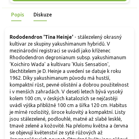
kapradinami i bílými azalkami. Menší vzrůst umožní použití i v
úzkém záhonu.
Popis
Diskuze
Rododendron 'Tina Heinje'
- stálezelený okrasný
kultivar ze skupiny yakushimanum hybridů. V
mezinárodní registraci se uvádí jako kříženec
Rhododendron degronianum subsp. yakushimanum
'Koichiro Wada' a kultivaru 'Kluis Sensation',
šlechtitelem je D. Heinje a uvedení se datuje k roku
1962. Díky yakushimanum původu má hustší,
kompaktní růst, pevné olistění a dobrou použitelnost
i v menších zahradách. V deseti letech bývá vysoký
kolem 100 cm, v českých katalozích se nejčastěji
uvádí výška přibližně 100 cm a šířka 120 cm. Habitus
je mírně rozložitý, široce kulovitý a kompaktní. Listy
jsou stálezelené, podlouhlé, matné až slabě lesklé,
tmavě zelené a kožovité. Na přelomu května a června
se objevují květenství ze sytě růžových až