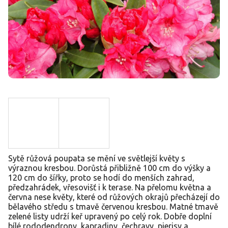
Sytě růžová poupata se mění ve světlejší květy s
výraznou kresbou. Dorůstá přibližně 100 cm do výšky a
120 cm do šířky, proto se hodí do menších zahrad,
předzahrádek, vřesovišť i k terase. Na přelomu května a
června nese květy, které od růžových okrajů přecházejí do
bělavého středu s tmavě červenou kresbou. Matné tmavě
zelené listy udrží keř upravený po celý rok. Dobře doplní
bílé rododendrony, kapradiny, čechravy, pierisy a