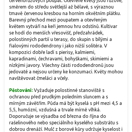
červenorůžových poupat. Otevřené květy jsou růžové,
směrem do středu světlejší až bělavé, s výraznou
tmavě červenou kresbou na horním okvětním plátku.
Barevný přechod mezi poupatem a otevřeným
květem vytváří na keři jemnou hru odstínů. Kultivar
se hodí do menších vřesovišť, předzahrádek,
polostinných partií u terasy, do skupin s bílými a
fialovými rododendrony i jako nižší solitéra. V
kompozici dobře ladí s pierisy, kalmiemi,
kapradinami, čechravami, bohyškami, skimiemi a
nízkými javory. Všechny části rododendronů jsou
jedovaté a nejsou určeny ke konzumaci. Květy mohou
navštěvovat čmeláci a včely.
Pěstování:
Vyžaduje polostinné stanoviště s
ochranou před prudkým poledním sluncem a s
mírným závětřím. Půda má být kyselá s pH mezi 4,5 a
5,5, humózní, vzdušná a trvale mírně vlhká.
Doporučuje se výsadba od března do října do
rašelinového nebo speciálního kyselého substrátu s
dobrou drenáží. Mulč z borové kůry udržuje kyselost i