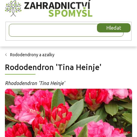
Přejít
na
obsah
Hledat
Rododendrony a azalky
Rododendron 'Tina Heinje'
Rhododendron 'Tina Heinje'