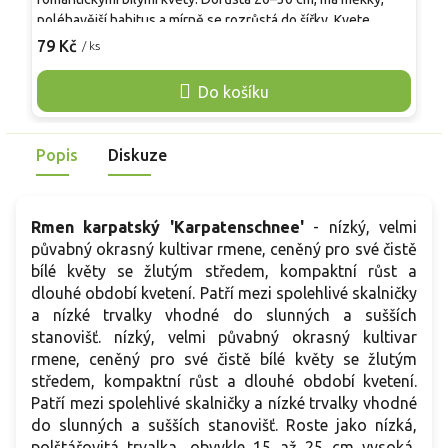
k
poléhavější habitus a mírně se rozrůstá do šířky. Kvete
j
bohatě od června do srpna plnými, kopretinovitými květy
79 Kč
/ ks
k
o
připomínajícími drobné pomponky. Je plně mrazuvzdorná,
p
vhodná do trvalkových a bylinkových záhonů, venkovských
Do košíku
v
zahrad i nádob. Skvěle se kombinuje s levandulí a šalvějemi.
Popis
Diskuze
Rmen karpatský 'Karpatenschnee'
- nízký, velmi
půvabný okrasný kultivar rmene, ceněný pro své čistě
bílé květy se žlutým středem, kompaktní růst a
dlouhé období kvetení. Patří mezi spolehlivé skalničky
a nízké trvalky vhodné do slunných a sušších
stanovišť. nízký, velmi půvabný okrasný kultivar
rmene, ceněný pro své čistě bílé květy se žlutým
středem, kompaktní růst a dlouhé období kvetení.
Patří mezi spolehlivé skalničky a nízké trvalky vhodné
do slunných a sušších stanovišť. Roste jako nízká,
polštářovitá trvalka, obvykle 15 až 25 cm vysoká,