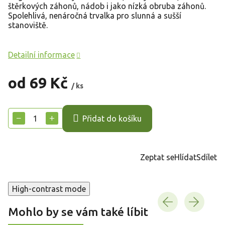
štěrkových záhonů, nádob i jako nízká obruba záhonů.
Spolehlivá, nenáročná trvalka pro slunná a sušší
stanoviště.
Detailní informace
od
69 Kč
/ ks
Měrná
cena:
−
+
Přidat do košíku
Zeptat se
Hlídat
Sdílet
High-contrast mode
Mohlo by se vám také líbit