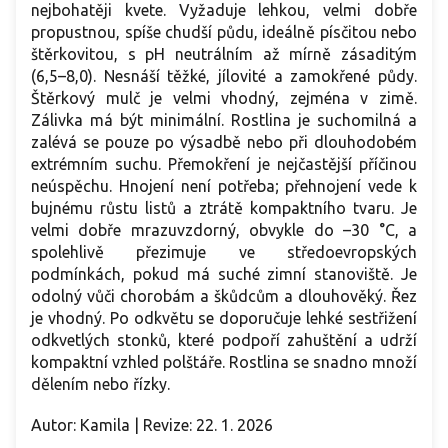
nejbohatěji kvete. Vyžaduje lehkou, velmi dobře
propustnou, spíše chudší půdu, ideálně písčitou nebo
štěrkovitou, s pH neutrálním až mírně zásaditým
(6,5–8,0). Nesnáší těžké, jílovité a zamokřené půdy.
Štěrkový mulč je velmi vhodný, zejména v zimě.
Zálivka má být minimální. Rostlina je suchomilná a
zalévá se pouze po výsadbě nebo při dlouhodobém
extrémním suchu. Přemokření je nejčastější příčinou
neúspěchu. Hnojení není potřeba; přehnojení vede k
bujnému růstu listů a ztrátě kompaktního tvaru. Je
velmi dobře mrazuvzdorný, obvykle do –30 °C, a
spolehlivě přezimuje ve středoevropských
podmínkách, pokud má suché zimní stanoviště. Je
odolný vůči chorobám a škůdcům a dlouhověký. Řez
je vhodný. Po odkvětu se doporučuje lehké sestřižení
odkvetlých stonků, které podpoří zahuštění a udrží
kompaktní vzhled polštáře. Rostlina se snadno množí
dělením nebo řízky.
Autor: Kamila | Revize: 22. 1. 2026