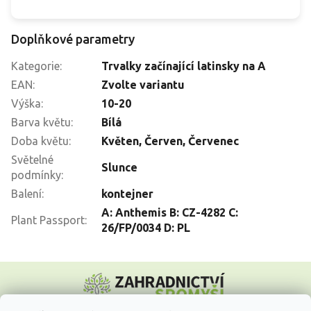
Doplňkové parametry
Kategorie
:
Trvalky začínající latinsky na A
EAN
:
Zvolte variantu
Výška
:
10-20
Barva květu
:
Bílá
Doba květu
:
Květen
,
Červen
,
Červenec
Světelné
Slunce
podmínky
:
Balení
:
kontejner
A: Anthemis B: CZ-4282 C:
Plant Passport
:
26/FP/0034 D: PL
Z
á
p