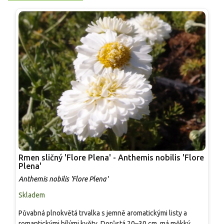
Rmen sličný 'Flore Plena' - Anthemis nobilis 'Flore
H
Plena'
A
Anthemis nobilis 'Flore Plena'
Skladem
S
Půvabná plnokvětá trvalka s jemně aromatickými listy a
N
romantickými bílými květy. Dorůstá 20–30 cm, má měkký,