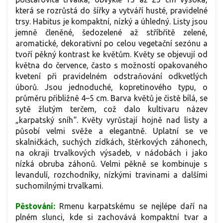
která se rozrůstá do šířky a vytváří husté, pravidelné
trsy. Habitus je kompaktní, nízký a úhledný. Listy jsou
jemně členěné, šedozelené až stříbřitě zelené,
aromatické, dekorativní po celou vegetační sezónu a
tvoří pěkný kontrast ke květům. Květy se objevují od
května do července, často s možností opakovaného
kvetení při pravidelném odstraňování odkvetlých
úborů. Jsou jednoduché, kopretinového typu, o
průměru přibližně 4–5 cm. Barva květů je čistě bílá, se
sytě žlutým terčem, což dalo kultivaru název
„karpatský sníh“. Květy vyrůstají hojně nad listy a
působí velmi svěže a elegantně. Uplatní se ve
skalničkách, suchých zídkách, štěrkových záhonech,
na okraji trvalkových výsadeb, v nádobách i jako
nízká obruba záhonů. Velmi pěkně se kombinuje s
levandulí, rozchodníky, nízkými travinami a dalšími
suchomilnými trvalkami.
Pěstování:
Rmenu karpatskému se nejlépe daří na
plném slunci, kde si zachovává kompaktní tvar a