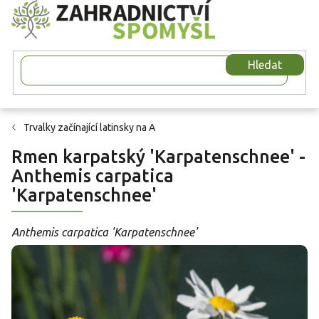
Přejít
na
obsah
Hledat
Trvalky začínající latinsky na A
Rmen karpatský 'Karpatenschnee' -
Anthemis carpatica
'Karpatenschnee'
Anthemis carpatica 'Karpatenschnee'