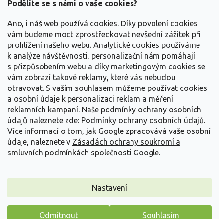
a
Podělíte se s námi o vaše cookies?
t
Vše o nákupu
í
Ano, i náš web používá cookies. Díky povolení cookies
vám budeme moct zprostředkovat nevšední zážitek při
prohlížení našeho webu. Analytické cookies používáme
Informace pro Vás
k analýze návštěvnosti, personalizační nám pomáhají
s přizpůsobením webu a díky marketingovým cookies se
Kontakujte nás
vám zobrazí takové reklamy, které vás nebudou
otravovat.
S vaším souhlasem můžeme používat cookies
a osobní údaje k personalizaci reklam a měření
reklamních kampaní. Naše podmínky ochrany osobních
údajů naleznete zde:
Podmínky ochrany osobních údajů.
Více informací o tom, jak Google zpracovává vaše osobní
údaje, naleznete v
Zásadách ochrany soukromí a
smluvních podmínkách společnosti Google
.
Vytvořil Shoptet
Nastavení
Copyright 2026
Zahradnictví Spomyšl
. Všechna práva
Odmítnout
Souhlasím