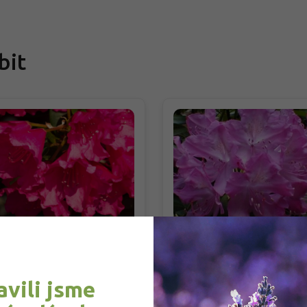
bit
dodendron 'August
Rododendron 'Roseum
mken'
Elegans'
dodendron 'August Lamken'
Rhododendrum 'Roseum
avili jsme
Elegans'