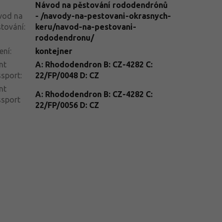
Návod na pěstování rododendrónů
vod na
- /navody-na-pestovani-okrasnych-
tování
:
keru/navod-na-pestovani-
rododendronu/
ení
:
kontejner
nt
A: Rhododendron B: CZ-4282 C:
ssport
:
22/FP/0048 D: CZ
nt
A: Rhododendron B: CZ-4282 C:
ssport
22/FP/0056 D: CZ