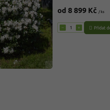
od
8 899 Kč
/ ks
Měrná
cena:
−
+
Přidat d