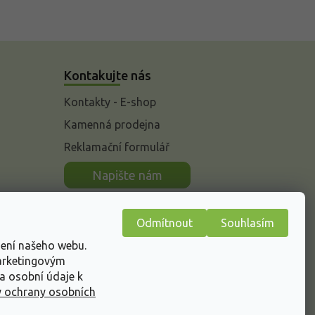
Kontakujte nás
Kontakty - E-shop
Kamenná prodejna
Reklamační formulář
n
Napište nám
Odmítnout
Souhlasím
žení našeho webu.
marketingovým
a osobní údaje k
 ochrany osobních