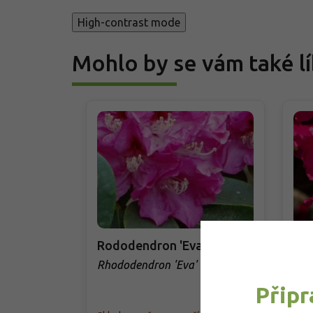
High-contrast mode
Mohlo by se vám také lí
Rododendron 'Eva'
Ro
La
Rhododendron 'Eva'
Rho
Připr