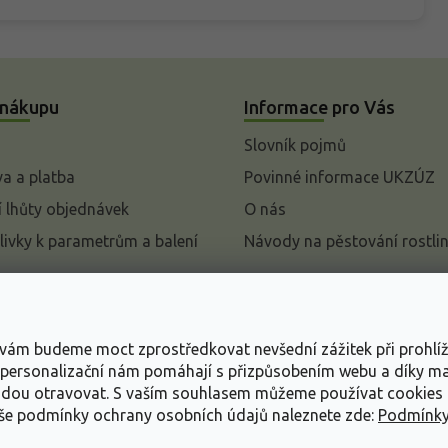
 nákupu
Informace pro Vás
Slovník pojmů
a a platba
Povinné informace UKZÚZ
 lhůty objednávek
O nás
livky k parametrům a balení
Návody na pěstování rostli
pení od kupní smlouvy
mace
s vám budeme moct zprostředkovat nevšední zážitek při prohlí
ace o ochraně osobních
, personalizační nám pomáhají s přizpůsobením webu a díky 
udou otravovat.
S vaším souhlasem můžeme používat cookies 
dní podmínky
aše podmínky ochrany osobních údajů naleznete zde:
Podmínky