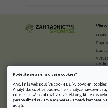
Z
á
Vše o
p
a
O nás
t
í
Doprav
Dodací
Vysvět
rostlin
Odstou
Podělíte se s námi o vaše cookies?
Rekla
Ano, i náš web používá cookies. Díky povolení cookie
Inform
Analytické cookies používáme k analýze návštěvnosti
údajů
cookies se vám zobrazí takové reklamy, které vás neb
Obcho
personalizaci reklam a měření reklamních kampaní. N
údajů.