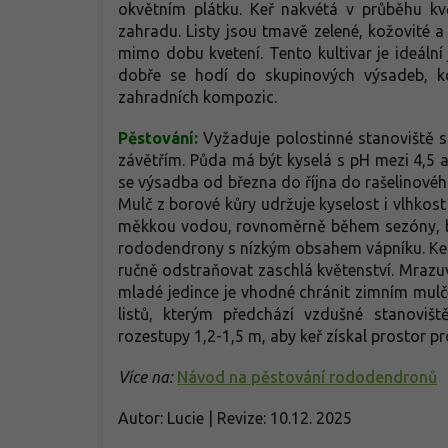
okvětním plátku. Keř nakvétá v průběhu kv
zahradu. Listy jsou tmavě zelené, kožovité a 
mimo dobu kvetení. Tento kultivar je ideální 
dobře se hodí do skupinových výsadeb, kd
zahradních kompozic.
Pěstování:
Vyžaduje polostinné stanoviště
závětřím. Půda má být kyselá s pH mezi 4,5 a
se výsadba od března do října do rašelinovéh
Mulč z borové kůry udržuje kyselost i vlhkost
měkkou vodou, rovnoměrně během sezóny, bez
rododendrony s nízkým obsahem vápníku. Keř
ručně odstraňovat zaschlá květenství. Mrazu
mladé jedince je vhodné chránit zimním mulč
listů, kterým předchází vzdušné stanoviš
rozestupy 1,2-1,5 m, aby keř získal prostor pr
Více na:
Návod na pěstování rododendronů
Autor: Lucie | Revize: 10.12. 2025