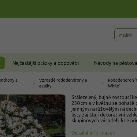
Nejčastější otázky a odpovědi
Návody na pěstován
ndrony a
Vzrostlé rododendrony a
Rododendron '
azalky
White'
Stálezelený, bujně rostoucí k
250 cm a v květnu se bohatě p
jemným narůžovělým nádechem
listy zajišťují dekorativní vzhl
skupinových výsadeb, kde přin
Detailní informace