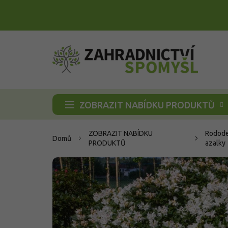
Přejít
na
obsah
ZOBRAZIT NABÍDKU PRODUKTŮ
ZOBRAZIT NABÍDKU
Rodode
Domů
PRODUKTŮ
azalky