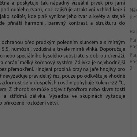
stejně dobře v létě jako pod
ětna a poskytuje tak nápadný vizuální prvek pro jarní
sněhovou peřinou.
podlouhlého tvaru, což zajišťuje atraktivní vzhled keře i
Ná
jako solitér, kde plně vynikne jeho tvar a květy a stejně
pěs
e přináší harmonii, barevný kontrast a strukturu do
Bal
Pla
 s ochranou před prudkým poledním sluncem a s mírným
Pa
 5,5, humózní, vzdušná a trvale mírně vlhká. Doporučuje
Pla
o nebo speciálního kyselého substrátu s dobrou drenáží.
Pa
 a chrání mělký kořenový systém. Zálivka je nejvhodnější
2
:
 přemokření. Hnojení probíhá brzy na jaře hnojivy pro
 nevyžaduje pravidelný řez, pouze po odkvětu je vhodné
vzdornost se u dospělých rostlin pohybuje kolem -22 °C,
em. Z chorob se může objevit fytoftora nebo skvrnitosti
tě a střídmá zálivka. Výsadba ve skupinách vyžaduje
o přirozené rozložení větví.