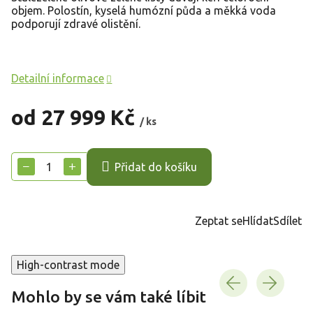
objem. Polostín, kyselá humózní půda a měkká voda
podporují zdravé olistění.
Detailní informace
od
27 999 Kč
/ ks
Měrná
cena:
−
+
Přidat do košíku
Zeptat se
Hlídat
Sdílet
High-contrast mode
Mohlo by se vám také líbit