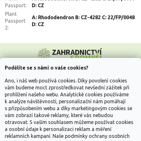
Passport
:
D: CZ
Plant
A: Rhododendron B: CZ-4282 C: 22/FP/0048
Passport
D: CZ
2
:
Z
á
p
a
Podělíte se s námi o vaše cookies?
t
Vše o nákupu
í
Ano, i náš web používá cookies. Díky povolení cookies
vám budeme moct zprostředkovat nevšední zážitek při
prohlížení našeho webu. Analytické cookies používáme
Informace pro Vás
k analýze návštěvnosti, personalizační nám pomáhají
s přizpůsobením webu a díky marketingovým cookies se
Kontakujte nás
vám zobrazí takové reklamy, které vás nebudou
otravovat.
S vaším souhlasem můžeme používat cookies
a osobní údaje k personalizaci reklam a měření
reklamních kampaní. Naše podmínky ochrany osobních