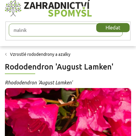
Přejít
na
obsah
Hledat
Vzrostlé rododendrony a azalky
Rododendron 'August Lamken'
Rhododendron 'August Lamken'