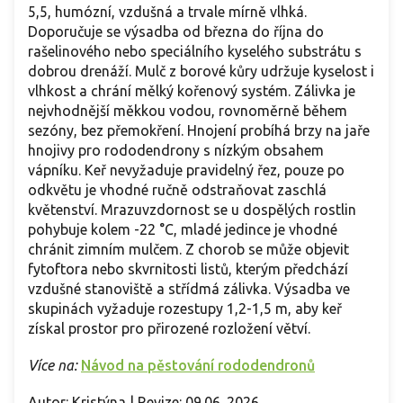
5,5, humózní, vzdušná a trvale mírně vlhká.
Doporučuje se výsadba od března do října do
rašelinového nebo speciálního kyselého substrátu s
dobrou drenáží. Mulč z borové kůry udržuje kyselost i
vlhkost a chrání mělký kořenový systém. Zálivka je
nejvhodnější měkkou vodou, rovnoměrně během
sezóny, bez přemokření. Hnojení probíhá brzy na jaře
hnojivy pro rododendrony s nízkým obsahem
vápníku. Keř nevyžaduje pravidelný řez, pouze po
odkvětu je vhodné ručně odstraňovat zaschlá
květenství. Mrazuvzdornost se u dospělých rostlin
pohybuje kolem -22 °C, mladé jedince je vhodné
chránit zimním mulčem. Z chorob se může objevit
fytoftora nebo skvrnitosti listů, kterým předchází
vzdušné stanoviště a střídmá zálivka. Výsadba ve
skupinách vyžaduje rozestupy 1,2-1,5 m, aby keř
získal prostor pro přirozené rozložení větví.
Více na:
Návod na pěstování rododendronů
Autor: Kristýna | Revize: 09.06. 2026