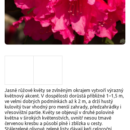
Jasně růžové květy se zvlněným okrajem vytvoří výrazný
květnový akcent. V dospělosti dorůstá přibližně 1–1,5 m,
ve velmi dobrých podmínkách až k 2 m, a drží hustý
kulovitý tvar vhodný pro menší zahrady, předzahrádky i
vřesovištní partie. Květy se objevují v druhé polovině
května v širokých květenstvích, uvnitř nesou tmavě
červenou kresbu a působí plně i zblízka u cesty.
Stálezelené olivově zelené listy dávají keři celoroční