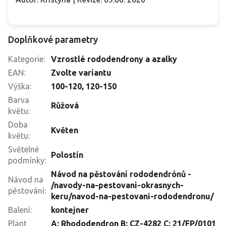
Doplňkové parametry
Kategorie
:
Vzrostlé rododendrony a azalky
EAN
:
Zvolte variantu
Výška
:
100-120
,
120-150
Barva
Růžová
květu
:
Doba
Květen
květu
:
Světelné
Polostín
podmínky
:
Návod na pěstování rododendrónů -
Návod na
/navody-na-pestovani-okrasnych-
pěstování
:
keru/navod-na-pestovani-rododendronu/
Balení
:
kontejner
Plant
A: Rhododendron B: CZ-4282 C: 21/FP/0101