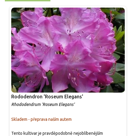
Rododendron 'Roseum Elegans'
R
Rhododendrum 'Roseum Elegans'
R
Skladem - přeprava naším autem
S
Tento kultivar je pravděpodobně nejoblíbenějším
S