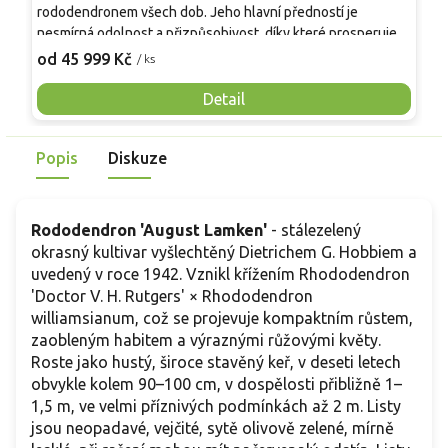
rododendronem všech dob. Jeho hlavní předností je
v
nesmírná odolnost a přizpůsobivost, díky které prosperuje i
a
v zahradách, kde jiné rododendrony živoří. Keř dorůstá do
v
od 45 999 Kč
o
/ ks
úctyhodných rozměrů kolem 3 metrů a tvoří hustou,
k
zelenou stěnu. V květnu vás zaplaví jemným mořem
s
Detail
pastelově růžových květů, které mají tu úžasnou vlastnost,
T
že na slunci jen tak nevyblednou. Díky své extrémní
s
Popis
Diskuze
mrazuvzdornosti (-30 °C) je to ideální volba pro začátečníky
r
nebo pro majitele zahrad v mrazových kotlinách. V zahradě
funguje jako spolehlivý „strážce soukromí“, který vypadá
stejně dobře v létě jako pod sněhovou peřinou.
Rododendron 'August Lamken'
- stálezelený
okrasný kultivar vyšlechtěný Dietrichem G. Hobbiem a
uvedený v roce 1942. Vznikl křížením Rhododendron
'Doctor V. H. Rutgers' × Rhododendron
williamsianum, což se projevuje kompaktním růstem,
zaobleným habitem a výraznými růžovými květy.
Roste jako hustý, široce stavěný keř, v deseti letech
obvykle kolem 90–100 cm, v dospělosti přibližně 1–
1,5 m, ve velmi příznivých podmínkách až 2 m. Listy
jsou neopadavé, vejčité, sytě olivově zelené, mírně