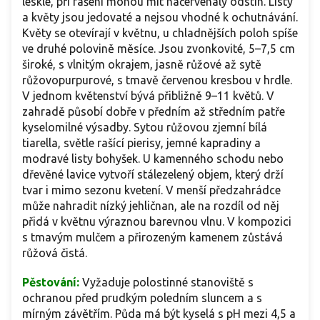
lesklé, při rašení mohou mít načervenalý odstín. Listy
a květy jsou jedovaté a nejsou vhodné k ochutnávání.
Květy se otevírají v květnu, u chladnějších poloh spíše
ve druhé polovině měsíce. Jsou zvonkovité, 5–7,5 cm
široké, s vlnitým okrajem, jasně růžové až sytě
růžovopurpurové, s tmavě červenou kresbou v hrdle.
V jednom květenství bývá přibližně 9–11 květů. V
zahradě působí dobře v předním až středním patře
kyselomilné výsadby. Sytou růžovou zjemní bílá
tiarella, světle rašící pierisy, jemné kapradiny a
modravé listy bohyšek. U kamenného schodu nebo
dřevěné lavice vytvoří stálezelený objem, který drží
tvar i mimo sezonu kvetení. V menší předzahrádce
může nahradit nízký jehličnan, ale na rozdíl od něj
přidá v květnu výraznou barevnou vlnu. V kompozici
s tmavým mulčem a přirozeným kamenem zůstává
růžová čistá.
Pěstování:
Vyžaduje polostinné stanoviště s
ochranou před prudkým poledním sluncem a s
mírným závětřím. Půda má být kyselá s pH mezi 4,5 a